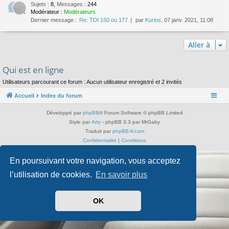
Sujets
:
8
,
Messages
:
244
Modérateur :
Modérateurs
Dernier message :
Re: TDI 150 ou 177
par
Kurios
, 07 janv. 2021, 11:08
Aller à
Qui est en ligne
Utilisateurs parcourant ce forum : Aucun utilisateur enregistré et 2 invités
Accueil
Index du forum
Développé par
phpBB
® Forum Software © phpBB Limited
Style par
Arty
- phpBB 3.3 par MrGaby
Traduit par
phpBB-fr.com
Confidentialité
|
Conditions
En poursuivant votre navigation, vous acceptez
l’utilisation de cookies.
En savoir plus
OK