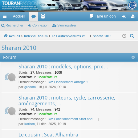
TouranPassion
Accueil
Faire un don
Le forum des propriétaires ou futurs acquéreurs du Volkswagen Touran
cc
Rechercher
or
Connexion
e
S’enregistrer
on
’e
ès
u
m
ne
nr
R
Accueil
Index du forum
Les autres voitures et ce qui touche à la voiture
Sharan 2010
e
ra
m
br
xi
eg
Sharan 2010
c
pi
s
es
on
ist
Forum
h
de
re
e
Sharan 2010 : modèles, options, prix ...
r
r
Sujets
:
27
,
Messages
:
1008
c
Modérateur :
Modérateurs
Dernier message :
Re: Financement Abregio ?
h
par
grecomi
, 18 juil. 2024, 00:10
e
Sharan 2010 : moteurs, cycle, carrosserie,
r
aménagements, ...
Sujets
:
74
,
Messages
:
942
Modérateur :
Modérateurs
Dernier message :
Re: Fonctionnement Start and …
par
korben
, 11 déc. 2025, 10:19
Le cousin : Seat Alhambra