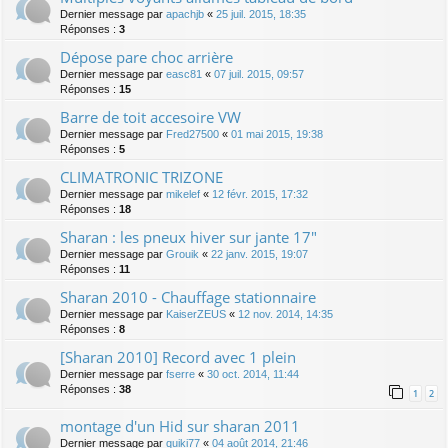
Dernier message par
apachjb
«
25 juil. 2015, 18:35
Réponses :
3
Dépose pare choc arrière
Dernier message par
easc81
«
07 juil. 2015, 09:57
Réponses :
15
Barre de toit accesoire VW
Dernier message par
Fred27500
«
01 mai 2015, 19:38
Réponses :
5
CLIMATRONIC TRIZONE
Dernier message par
mikelef
«
12 févr. 2015, 17:32
Réponses :
18
Sharan : les pneux hiver sur jante 17"
Dernier message par
Grouik
«
22 janv. 2015, 19:07
Réponses :
11
Sharan 2010 - Chauffage stationnaire
Dernier message par
KaiserZEUS
«
12 nov. 2014, 14:35
Réponses :
8
[Sharan 2010] Record avec 1 plein
Dernier message par
fserre
«
30 oct. 2014, 11:44
Réponses :
38
1
2
montage d'un Hid sur sharan 2011
Dernier message par
quiki77
«
04 août 2014, 21:46