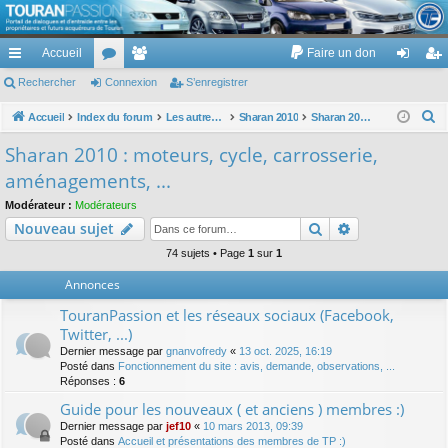
TouranPassion
Accueil
Faire un don
Le forum des propriétaires ou futurs acquéreurs du Volkswagen Touran
cc
Rechercher
or
Connexion
e
S’enregistrer
on
’e
ès
u
m
ne
nr
R
Accueil
Index du forum
Les autres voitures et ce qui touche à la voiture
Sharan 2010
Sharan 2010 : moteurs, cycle, carrosserie, aménagements, ...
e
ra
m
br
xi
eg
Sharan 2010 : moteurs, cycle, carrosserie,
c
pi
s
es
on
ist
aménagements, ...
h
de
re
e
Modérateur :
Modérateurs
Rechercher
Recherche av
Nouveau sujet
r
r
c
74 sujets • Page
1
sur
1
h
Annonces
e
TouranPassion et les réseaux sociaux (Facebook,
r
Twitter, ...)
Dernier message par
gnanvofredy
«
13 oct. 2025, 16:19
Posté dans
Fonctionnement du site : avis, demande, observations, ...
Réponses :
6
Guide pour les nouveaux ( et anciens ) membres :)
Dernier message par
jef10
«
10 mars 2013, 09:39
Posté dans
Accueil et présentations des membres de TP :)