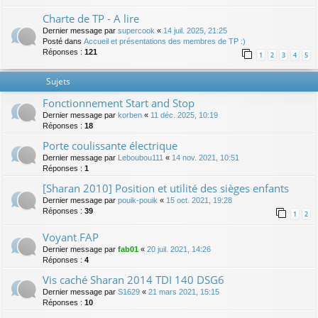
Charte de TP - A lire
Dernier message par
supercook
«
14 juil. 2025, 21:25
Posté dans
Accueil et présentations des membres de TP :)
Réponses :
121
1
2
3
4
5
Sujets
Fonctionnement Start and Stop
Dernier message par
korben
«
11 déc. 2025, 10:19
Réponses :
18
Porte coulissante électrique
Dernier message par
Leboubou111
«
14 nov. 2021, 10:51
Réponses :
1
[Sharan 2010] Position et utilité des sièges enfants
Dernier message par
pouik-pouik
«
15 oct. 2021, 19:28
Réponses :
39
1
2
Voyant FAP
Dernier message par
fab01
«
20 juil. 2021, 14:26
Réponses :
4
Vis caché Sharan 2014 TDI 140 DSG6
Dernier message par
S1629
«
21 mars 2021, 15:15
Réponses :
10