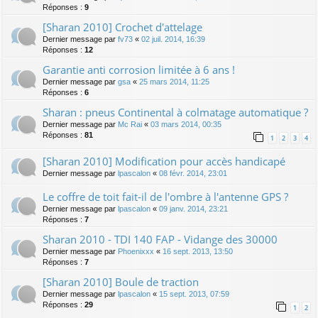
Réponses :
9
[Sharan 2010] Crochet d'attelage
Dernier message par
fv73
«
02 juil. 2014, 16:39
Réponses :
12
Garantie anti corrosion limitée à 6 ans !
Dernier message par
gsa
«
25 mars 2014, 11:25
Réponses :
6
Sharan : pneus Continental à colmatage automatique ?
Dernier message par
Mc Rai
«
03 mars 2014, 00:35
Réponses :
81
1
2
3
4
[Sharan 2010] Modification pour accès handicapé
Dernier message par
lpascalon
«
08 févr. 2014, 23:01
Le coffre de toit fait-il de l'ombre à l'antenne GPS ?
Dernier message par
lpascalon
«
09 janv. 2014, 23:21
Réponses :
7
Sharan 2010 - TDI 140 FAP - Vidange des 30000
Dernier message par
Phoenixxx
«
16 sept. 2013, 13:50
Réponses :
7
[Sharan 2010] Boule de traction
Dernier message par
lpascalon
«
15 sept. 2013, 07:59
Réponses :
29
1
2