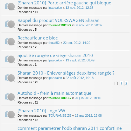
[Sharan 2010] Porte arrière gauche qui bloque
Dernier message par
lpascalon
«
12 nov. 2012, 12:15
Réponses :
11
Rappel du produit VOLKSWAGEN Sharan
Dernier message par
touranTDIDSG
«
06 nov. 2012, 20:37
Réponses :
5
Rechauffeur de bloc
Dernier message par
thealf52
«
22 oct. 2012, 14:29
Réponses :
7
ajout 3è rangée de siège sharan 2010
Dernier message par
lpascalon
«
13 sept. 2012, 08:49
Réponses :
1
Sharan 2010 - Enlever sièges deuxième rangée ?
Dernier message par
lpascalon
«
22 août 2012, 10:18
Réponses :
25
1
2
Autohold - frein à main automatique
Dernier message par
touranTDIDSG
«
20 juin 2012, 18:40
Réponses :
11
[Sharan 2010] Logo VW
Dernier message par
TOURANSEIZE
«
15 mai 2012, 22:08
Réponses :
18
comment parametrer l'odb sharan 2011 confortline