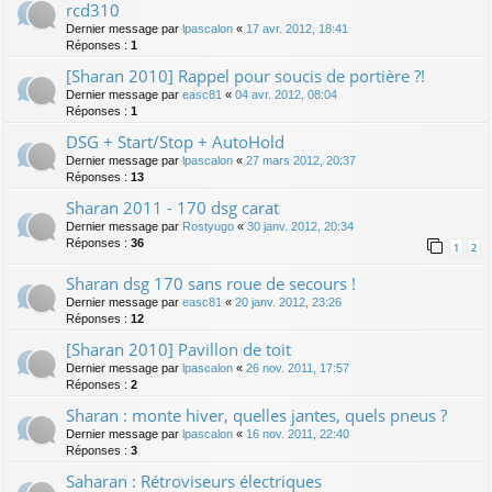
rcd310
Dernier message par
lpascalon
«
17 avr. 2012, 18:41
Réponses :
1
[Sharan 2010] Rappel pour soucis de portière ?!
Dernier message par
easc81
«
04 avr. 2012, 08:04
Réponses :
1
DSG + Start/Stop + AutoHold
Dernier message par
lpascalon
«
27 mars 2012, 20:37
Réponses :
13
Sharan 2011 - 170 dsg carat
Dernier message par
Rostyugo
«
30 janv. 2012, 20:34
Réponses :
36
1
2
Sharan dsg 170 sans roue de secours !
Dernier message par
easc81
«
20 janv. 2012, 23:26
Réponses :
12
[Sharan 2010] Pavillon de toit
Dernier message par
lpascalon
«
26 nov. 2011, 17:57
Réponses :
2
Sharan : monte hiver, quelles jantes, quels pneus ?
Dernier message par
lpascalon
«
16 nov. 2011, 22:40
Réponses :
3
Saharan : Rétroviseurs électriques