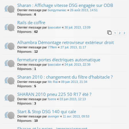
Sharan : Affichage vitesse DSG engagée sur ODB
Dernier message par
bungymaniac
«
26 août 2013, 14:51
Réponses :
6
Rails de coffre
Dernier message par
lpascalon
«
30 juil. 2013, 13:09
Réponses :
62
1
2
3
Alhambra Démontage retroviseur extérieur droit
Dernier message par
77flem
«
27 juil. 2013, 11:17
Réponses :
12
fermeture portes électriques automatique
Dernier message par
lpascalon
«
24 juil. 2013, 22:38
Réponses :
1
Sharan 2010 : changement du filtre d'habitacle ?
Dernier message par
Mc Rai
«
09 juin 2013, 21:34
Réponses :
5
SHARAN 2010 pneu 225 50 R17 été ?
Dernier message par
fserre
«
03 juin 2013, 12:13
Réponses :
3
Start & Stop DSG 140 qui cale
Dernier message par
avenger
«
11 avr. 2013, 09:53
Réponses :
10
Sharan et la neige - impressionnant