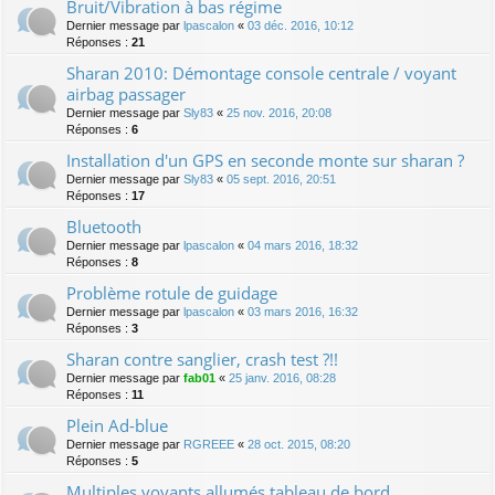
Bruit/Vibration à bas régime
Dernier message par
lpascalon
«
03 déc. 2016, 10:12
Réponses :
21
Sharan 2010: Démontage console centrale / voyant
airbag passager
Dernier message par
Sly83
«
25 nov. 2016, 20:08
Réponses :
6
Installation d'un GPS en seconde monte sur sharan ?
Dernier message par
Sly83
«
05 sept. 2016, 20:51
Réponses :
17
Bluetooth
Dernier message par
lpascalon
«
04 mars 2016, 18:32
Réponses :
8
Problème rotule de guidage
Dernier message par
lpascalon
«
03 mars 2016, 16:32
Réponses :
3
Sharan contre sanglier, crash test ?!!
Dernier message par
fab01
«
25 janv. 2016, 08:28
Réponses :
11
Plein Ad-blue
Dernier message par
RGREEE
«
28 oct. 2015, 08:20
Réponses :
5
Multiples voyants allumés tableau de bord