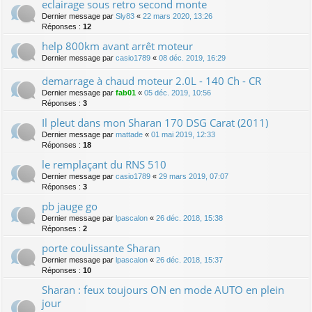
eclairage sous retro second monte
Dernier message par
Sly83
«
22 mars 2020, 13:26
Réponses :
12
help 800km avant arrêt moteur
Dernier message par
casio1789
«
08 déc. 2019, 16:29
demarrage à chaud moteur 2.0L - 140 Ch - CR
Dernier message par
fab01
«
05 déc. 2019, 10:56
Réponses :
3
Il pleut dans mon Sharan 170 DSG Carat (2011)
Dernier message par
mattade
«
01 mai 2019, 12:33
Réponses :
18
le remplaçant du RNS 510
Dernier message par
casio1789
«
29 mars 2019, 07:07
Réponses :
3
pb jauge go
Dernier message par
lpascalon
«
26 déc. 2018, 15:38
Réponses :
2
porte coulissante Sharan
Dernier message par
lpascalon
«
26 déc. 2018, 15:37
Réponses :
10
Sharan : feux toujours ON en mode AUTO en plein
jour