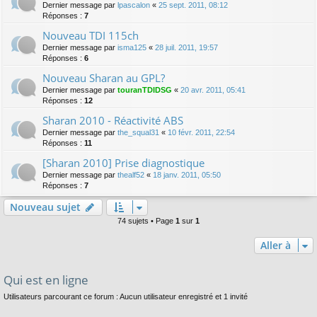
Dernier message par
lpascalon
«
25 sept. 2011, 08:12
Réponses :
7
Nouveau TDI 115ch
Dernier message par
isma125
«
28 juil. 2011, 19:57
Réponses :
6
Nouveau Sharan au GPL?
Dernier message par
touranTDIDSG
«
20 avr. 2011, 05:41
Réponses :
12
Sharan 2010 - Réactivité ABS
Dernier message par
the_squal31
«
10 févr. 2011, 22:54
Réponses :
11
[Sharan 2010] Prise diagnostique
Dernier message par
thealf52
«
18 janv. 2011, 05:50
Réponses :
7
Nouveau sujet
74 sujets • Page
1
sur
1
Aller à
Qui est en ligne
Utilisateurs parcourant ce forum : Aucun utilisateur enregistré et 1 invité