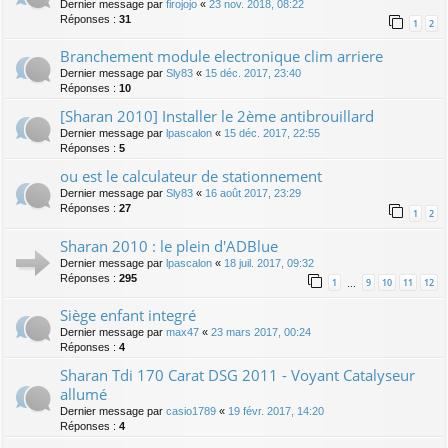
Dernier message par
firojojo
«
23 nov. 2018, 08:22
Réponses :
31
1
2
Branchement module electronique clim arriere
Dernier message par
Sly83
«
15 déc. 2017, 23:40
Réponses :
10
[Sharan 2010] Installer le 2ème antibrouillard
Dernier message par
lpascalon
«
15 déc. 2017, 22:55
Réponses :
5
ou est le calculateur de stationnement
Dernier message par
Sly83
«
16 août 2017, 23:29
Réponses :
27
1
2
Sharan 2010 : le plein d'ADBlue
Dernier message par
lpascalon
«
18 juil. 2017, 09:32
Réponses :
295
1
9
10
11
12
…
Siège enfant integré
Dernier message par
max47
«
23 mars 2017, 00:24
Réponses :
4
Sharan Tdi 170 Carat DSG 2011 - Voyant Catalyseur
allumé
Dernier message par
casio1789
«
19 févr. 2017, 14:20
Réponses :
4