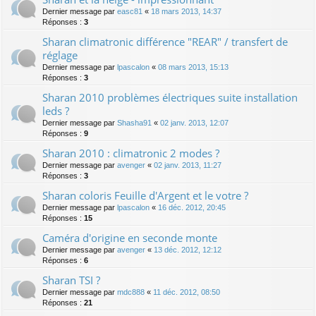
Dernier message par
easc81
«
18 mars 2013, 14:37
Réponses :
3
Sharan climatronic différence "REAR" / transfert de
réglage
Dernier message par
lpascalon
«
08 mars 2013, 15:13
Réponses :
3
Sharan 2010 problèmes électriques suite installation
leds ?
Dernier message par
Shasha91
«
02 janv. 2013, 12:07
Réponses :
9
Sharan 2010 : climatronic 2 modes ?
Dernier message par
avenger
«
02 janv. 2013, 11:27
Réponses :
3
Sharan coloris Feuille d'Argent et le votre ?
Dernier message par
lpascalon
«
16 déc. 2012, 20:45
Réponses :
15
Caméra d'origine en seconde monte
Dernier message par
avenger
«
13 déc. 2012, 12:12
Réponses :
6
Sharan TSI ?
Dernier message par
mdc888
«
11 déc. 2012, 08:50
Réponses :
21