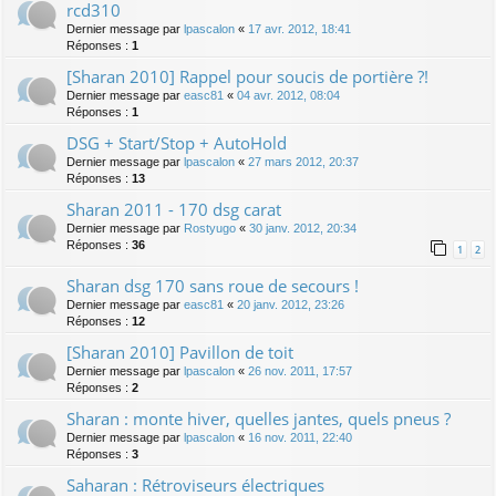
rcd310
Dernier message par
lpascalon
«
17 avr. 2012, 18:41
Réponses :
1
[Sharan 2010] Rappel pour soucis de portière ?!
Dernier message par
easc81
«
04 avr. 2012, 08:04
Réponses :
1
DSG + Start/Stop + AutoHold
Dernier message par
lpascalon
«
27 mars 2012, 20:37
Réponses :
13
Sharan 2011 - 170 dsg carat
Dernier message par
Rostyugo
«
30 janv. 2012, 20:34
Réponses :
36
1
2
Sharan dsg 170 sans roue de secours !
Dernier message par
easc81
«
20 janv. 2012, 23:26
Réponses :
12
[Sharan 2010] Pavillon de toit
Dernier message par
lpascalon
«
26 nov. 2011, 17:57
Réponses :
2
Sharan : monte hiver, quelles jantes, quels pneus ?
Dernier message par
lpascalon
«
16 nov. 2011, 22:40
Réponses :
3
Saharan : Rétroviseurs électriques