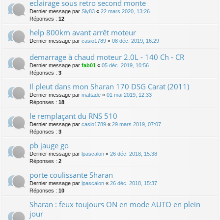
eclairage sous retro second monte
Dernier message par
Sly83
«
22 mars 2020, 13:26
Réponses :
12
help 800km avant arrêt moteur
Dernier message par
casio1789
«
08 déc. 2019, 16:29
demarrage à chaud moteur 2.0L - 140 Ch - CR
Dernier message par
fab01
«
05 déc. 2019, 10:56
Réponses :
3
Il pleut dans mon Sharan 170 DSG Carat (2011)
Dernier message par
mattade
«
01 mai 2019, 12:33
Réponses :
18
le remplaçant du RNS 510
Dernier message par
casio1789
«
29 mars 2019, 07:07
Réponses :
3
pb jauge go
Dernier message par
lpascalon
«
26 déc. 2018, 15:38
Réponses :
2
porte coulissante Sharan
Dernier message par
lpascalon
«
26 déc. 2018, 15:37
Réponses :
10
Sharan : feux toujours ON en mode AUTO en plein
jour