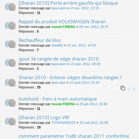
[Sharan 2010] Porte arrière gauche qui bloque
Dernier message par
lpascalon
«
12 nov. 2012, 12:15
Réponses :
11
Rappel du produit VOLKSWAGEN Sharan
Dernier message par
touranTDIDSG
«
06 nov. 2012, 20:37
Réponses :
5
Rechauffeur de bloc
Dernier message par
thealf52
«
22 oct. 2012, 14:29
Réponses :
7
ajout 3è rangée de siège sharan 2010
Dernier message par
lpascalon
«
13 sept. 2012, 08:49
Réponses :
1
Sharan 2010 - Enlever sièges deuxième rangée ?
Dernier message par
lpascalon
«
22 août 2012, 10:18
Réponses :
25
1
2
Autohold - frein à main automatique
Dernier message par
touranTDIDSG
«
20 juin 2012, 18:40
Réponses :
11
[Sharan 2010] Logo VW
Dernier message par
TOURANSEIZE
«
15 mai 2012, 22:08
Réponses :
18
comment parametrer l'odb sharan 2011 confortline