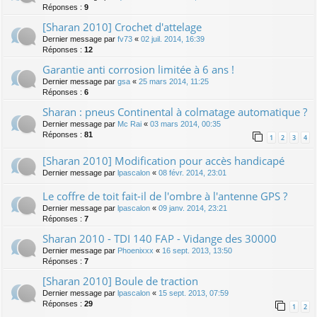
Réponses :
9
[Sharan 2010] Crochet d'attelage
Dernier message par
fv73
«
02 juil. 2014, 16:39
Réponses :
12
Garantie anti corrosion limitée à 6 ans !
Dernier message par
gsa
«
25 mars 2014, 11:25
Réponses :
6
Sharan : pneus Continental à colmatage automatique ?
Dernier message par
Mc Rai
«
03 mars 2014, 00:35
Réponses :
81
1
2
3
4
[Sharan 2010] Modification pour accès handicapé
Dernier message par
lpascalon
«
08 févr. 2014, 23:01
Le coffre de toit fait-il de l'ombre à l'antenne GPS ?
Dernier message par
lpascalon
«
09 janv. 2014, 23:21
Réponses :
7
Sharan 2010 - TDI 140 FAP - Vidange des 30000
Dernier message par
Phoenixxx
«
16 sept. 2013, 13:50
Réponses :
7
[Sharan 2010] Boule de traction
Dernier message par
lpascalon
«
15 sept. 2013, 07:59
Réponses :
29
1
2