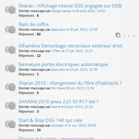
Sharan : Affichage vitesse DSG engagée sur ODB
Dernier message par
bungymaniac
«
26 août 2013, 14:51
Réponses :
6
Rails de coffre
Dernier message par
lpascalon
«
30 juil. 2013, 13:09
Réponses :
62
1
2
3
Alhambra Démontage retroviseur extérieur droit
Dernier message par
77flem
«
27 juil. 2013, 11:17
Réponses :
12
fermeture portes électriques automatique
Dernier message par
lpascalon
«
24 juil. 2013, 22:38
Réponses :
1
Sharan 2010 : changement du filtre d'habitacle ?
Dernier message par
Mc Rai
«
09 juin 2013, 21:34
Réponses :
5
SHARAN 2010 pneu 225 50 R17 été ?
Dernier message par
fserre
«
03 juin 2013, 12:13
Réponses :
3
Start & Stop DSG 140 qui cale
Dernier message par
avenger
«
11 avr. 2013, 09:53
Réponses :
10
Sharan et la neige - impressionnant