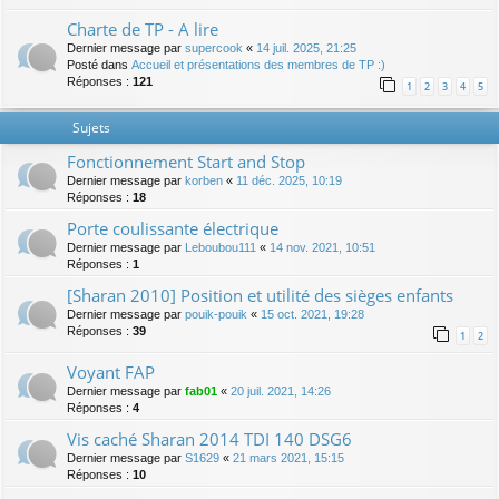
Charte de TP - A lire
Dernier message par
supercook
«
14 juil. 2025, 21:25
Posté dans
Accueil et présentations des membres de TP :)
Réponses :
121
1
2
3
4
5
Sujets
Fonctionnement Start and Stop
Dernier message par
korben
«
11 déc. 2025, 10:19
Réponses :
18
Porte coulissante électrique
Dernier message par
Leboubou111
«
14 nov. 2021, 10:51
Réponses :
1
[Sharan 2010] Position et utilité des sièges enfants
Dernier message par
pouik-pouik
«
15 oct. 2021, 19:28
Réponses :
39
1
2
Voyant FAP
Dernier message par
fab01
«
20 juil. 2021, 14:26
Réponses :
4
Vis caché Sharan 2014 TDI 140 DSG6
Dernier message par
S1629
«
21 mars 2021, 15:15
Réponses :
10