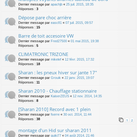
Dernier message par
apachjb
«
25 juil. 2015, 18:35
Réponses :
3
Dépose pare choc arrière
Dernier message par
easc81
«
07 juil. 2015, 09:57
Réponses :
15
Barre de toit accesoire VW
Dernier message par
Fred27500
«
01 mai 2015, 19:38
Réponses :
5
CLIMATRONIC TRIZONE
Dernier message par
mikelef
«
12 févr. 2015, 17:32
Réponses :
18
Sharan : les pneux hiver sur jante 17"
Dernier message par
Grouik
«
22 janv. 2015, 19:07
Réponses :
11
Sharan 2010 - Chauffage stationnaire
Dernier message par
KaiserZEUS
«
12 nov. 2014, 14:35
Réponses :
8
[Sharan 2010] Record avec 1 plein
Dernier message par
fserre
«
30 oct. 2014, 11:44
Réponses :
38
1
2
montage d'un Hid sur sharan 2011
Dernier message par
quiki77
«
04 août 2014, 21:46