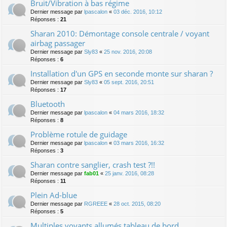
Bruit/Vibration à bas régime
Dernier message par
lpascalon
«
03 déc. 2016, 10:12
Réponses :
21
Sharan 2010: Démontage console centrale / voyant
airbag passager
Dernier message par
Sly83
«
25 nov. 2016, 20:08
Réponses :
6
Installation d'un GPS en seconde monte sur sharan ?
Dernier message par
Sly83
«
05 sept. 2016, 20:51
Réponses :
17
Bluetooth
Dernier message par
lpascalon
«
04 mars 2016, 18:32
Réponses :
8
Problème rotule de guidage
Dernier message par
lpascalon
«
03 mars 2016, 16:32
Réponses :
3
Sharan contre sanglier, crash test ?!!
Dernier message par
fab01
«
25 janv. 2016, 08:28
Réponses :
11
Plein Ad-blue
Dernier message par
RGREEE
«
28 oct. 2015, 08:20
Réponses :
5
Multiples voyants allumés tableau de bord