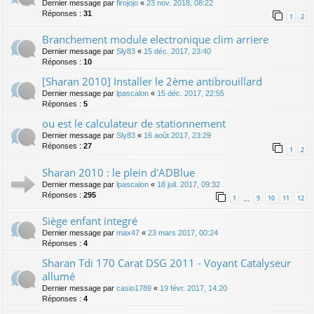
Dernier message par
firojojo
«
23 nov. 2018, 08:22
Réponses :
31
1
2
Branchement module electronique clim arriere
Dernier message par
Sly83
«
15 déc. 2017, 23:40
Réponses :
10
[Sharan 2010] Installer le 2ème antibrouillard
Dernier message par
lpascalon
«
15 déc. 2017, 22:55
Réponses :
5
ou est le calculateur de stationnement
Dernier message par
Sly83
«
16 août 2017, 23:29
Réponses :
27
1
2
Sharan 2010 : le plein d'ADBlue
Dernier message par
lpascalon
«
18 juil. 2017, 09:32
Réponses :
295
1
9
10
11
12
…
Siège enfant integré
Dernier message par
max47
«
23 mars 2017, 00:24
Réponses :
4
Sharan Tdi 170 Carat DSG 2011 - Voyant Catalyseur
allumé
Dernier message par
casio1789
«
19 févr. 2017, 14:20
Réponses :
4