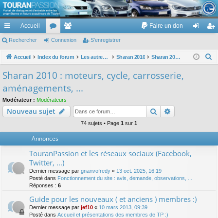
TouranPassion
Accueil
Faire un don
Le forum des propriétaires ou futurs acquéreurs du Volkswagen Touran
cc
Rechercher
or
Connexion
e
S’enregistrer
on
’e
ès
u
m
ne
nr
R
Accueil
Index du forum
Les autres voitures et ce qui touche à la voiture
Sharan 2010
Sharan 2010 : moteurs, cycle, carrosserie, aménagements, ...
e
ra
m
br
xi
eg
Sharan 2010 : moteurs, cycle, carrosserie,
c
pi
s
es
on
ist
aménagements, ...
h
de
re
e
Modérateur :
Modérateurs
Rechercher
Recherche av
Nouveau sujet
r
r
c
74 sujets • Page
1
sur
1
h
Annonces
e
TouranPassion et les réseaux sociaux (Facebook,
r
Twitter, ...)
Dernier message par
gnanvofredy
«
13 oct. 2025, 16:19
Posté dans
Fonctionnement du site : avis, demande, observations, ...
Réponses :
6
Guide pour les nouveaux ( et anciens ) membres :)
Dernier message par
jef10
«
10 mars 2013, 09:39
Posté dans
Accueil et présentations des membres de TP :)