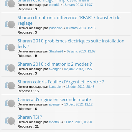
Dernier message par
easc81
«
18 mars 2013, 14:37
Réponses :
3
Sharan climatronic différence "REAR" / transfert de
réglage
Dernier message par
lpascalon
«
08 mars 2013, 15:13
Réponses :
3
Sharan 2010 problèmes électriques suite installation
leds ?
Dernier message par
Shasha91
«
02 janv. 2013, 12:07
Réponses :
9
Sharan 2010 : climatronic 2 modes ?
Dernier message par
avenger
«
02 janv. 2013, 11:27
Réponses :
3
Sharan coloris Feuille d'Argent et le votre ?
Dernier message par
lpascalon
«
16 déc. 2012, 20:45
Réponses :
15
Caméra d'origine en seconde monte
Dernier message par
avenger
«
13 déc. 2012, 12:12
Réponses :
6
Sharan TSI ?
Dernier message par
mdc888
«
11 déc. 2012, 08:50
Réponses :
21