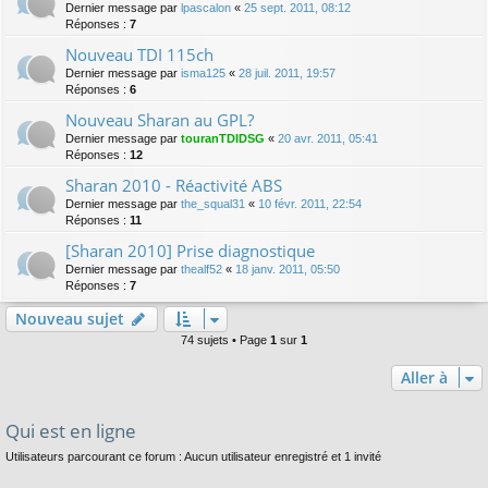
Dernier message par
lpascalon
«
25 sept. 2011, 08:12
Réponses :
7
Nouveau TDI 115ch
Dernier message par
isma125
«
28 juil. 2011, 19:57
Réponses :
6
Nouveau Sharan au GPL?
Dernier message par
touranTDIDSG
«
20 avr. 2011, 05:41
Réponses :
12
Sharan 2010 - Réactivité ABS
Dernier message par
the_squal31
«
10 févr. 2011, 22:54
Réponses :
11
[Sharan 2010] Prise diagnostique
Dernier message par
thealf52
«
18 janv. 2011, 05:50
Réponses :
7
Nouveau sujet
74 sujets • Page
1
sur
1
Aller à
Qui est en ligne
Utilisateurs parcourant ce forum : Aucun utilisateur enregistré et 1 invité