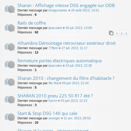
Sharan : Affichage vitesse DSG engagée sur ODB
Dernier message par
bungymaniac
«
26 août 2013, 14:51
Réponses :
6
Rails de coffre
Dernier message par
lpascalon
«
30 juil. 2013, 13:09
Réponses :
62
1
2
3
Alhambra Démontage retroviseur extérieur droit
Dernier message par
77flem
«
27 juil. 2013, 11:17
Réponses :
12
fermeture portes électriques automatique
Dernier message par
lpascalon
«
24 juil. 2013, 22:38
Réponses :
1
Sharan 2010 : changement du filtre d'habitacle ?
Dernier message par
Mc Rai
«
09 juin 2013, 21:34
Réponses :
5
SHARAN 2010 pneu 225 50 R17 été ?
Dernier message par
fserre
«
03 juin 2013, 12:13
Réponses :
3
Start & Stop DSG 140 qui cale
Dernier message par
avenger
«
11 avr. 2013, 09:53
Réponses :
10
Sharan et la neige - impressionnant