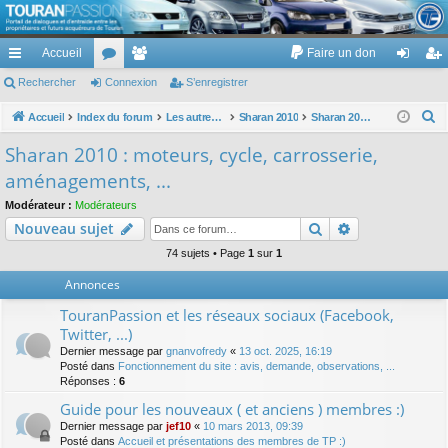
TouranPassion
Accueil
Faire un don
Le forum des propriétaires ou futurs acquéreurs du Volkswagen Touran
cc
Rechercher
or
Connexion
e
S’enregistrer
on
’e
ès
u
m
ne
nr
R
Accueil
Index du forum
Les autres voitures et ce qui touche à la voiture
Sharan 2010
Sharan 2010 : moteurs, cycle, carrosserie, aménagements, ...
e
ra
m
br
xi
eg
Sharan 2010 : moteurs, cycle, carrosserie,
c
pi
s
es
on
ist
aménagements, ...
h
de
re
e
Modérateur :
Modérateurs
Rechercher
Recherche av
Nouveau sujet
r
r
c
74 sujets • Page
1
sur
1
h
Annonces
e
TouranPassion et les réseaux sociaux (Facebook,
r
Twitter, ...)
Dernier message par
gnanvofredy
«
13 oct. 2025, 16:19
Posté dans
Fonctionnement du site : avis, demande, observations, ...
Réponses :
6
Guide pour les nouveaux ( et anciens ) membres :)
Dernier message par
jef10
«
10 mars 2013, 09:39
Posté dans
Accueil et présentations des membres de TP :)