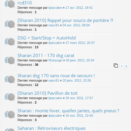
rcd310
Dernier message par
lpascalon
«
17 avr. 2012, 18:41
Réponses :
1
[Sharan 2010] Rappel pour soucis de portière ?!
Dernier message par
easc81
«
04 avr. 2012, 08:04
Réponses :
1
DSG + Start/Stop + AutoHold
Dernier message par
lpascalon
«
27 mars 2012, 20:37
Réponses :
13
Sharan 2011 - 170 dsg carat
Dernier message par
Rostyugo
«
30 janv. 2012, 20:34
Réponses :
36
1
2
Sharan dsg 170 sans roue de secours !
Dernier message par
easc81
«
20 janv. 2012, 23:26
Réponses :
12
[Sharan 2010] Pavillon de toit
Dernier message par
lpascalon
«
26 nov. 2011, 17:57
Réponses :
2
Sharan : monte hiver, quelles jantes, quels pneus ?
Dernier message par
lpascalon
«
16 nov. 2011, 22:40
Réponses :
3
Saharan : Rétroviseurs électriques