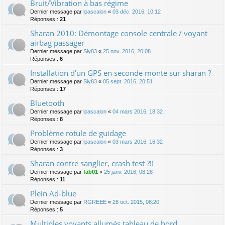
Bruit/Vibration à bas régime
Dernier message par
lpascalon
«
03 déc. 2016, 10:12
Réponses :
21
Sharan 2010: Démontage console centrale / voyant
airbag passager
Dernier message par
Sly83
«
25 nov. 2016, 20:08
Réponses :
6
Installation d'un GPS en seconde monte sur sharan ?
Dernier message par
Sly83
«
05 sept. 2016, 20:51
Réponses :
17
Bluetooth
Dernier message par
lpascalon
«
04 mars 2016, 18:32
Réponses :
8
Problème rotule de guidage
Dernier message par
lpascalon
«
03 mars 2016, 16:32
Réponses :
3
Sharan contre sanglier, crash test ?!!
Dernier message par
fab01
«
25 janv. 2016, 08:28
Réponses :
11
Plein Ad-blue
Dernier message par
RGREEE
«
28 oct. 2015, 08:20
Réponses :
5
Multiples voyants allumés tableau de bord