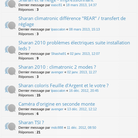
Dernier message par
easc81
«
18 mars 2013, 14:37
Réponses :
3
Sharan climatronic différence "REAR" / transfert de
réglage
Dernier message par
lpascalon
«
08 mars 2013, 15:13
Réponses :
3
Sharan 2010 problèmes électriques suite installation
leds ?
Dernier message par
Shasha91
«
02 janv. 2013, 12:07
Réponses :
9
Sharan 2010 : climatronic 2 modes ?
Dernier message par
avenger
«
02 janv. 2013, 11:27
Réponses :
3
Sharan coloris Feuille d'Argent et le votre ?
Dernier message par
lpascalon
«
16 déc. 2012, 20:45
Réponses :
15
Caméra d'origine en seconde monte
Dernier message par
avenger
«
13 déc. 2012, 12:12
Réponses :
6
Sharan TSI ?
Dernier message par
mdc888
«
11 déc. 2012, 08:50
Réponses :
21