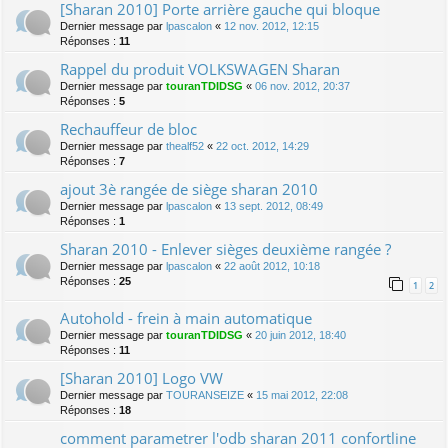
[Sharan 2010] Porte arrière gauche qui bloque
Dernier message par
lpascalon
«
12 nov. 2012, 12:15
Réponses :
11
Rappel du produit VOLKSWAGEN Sharan
Dernier message par
touranTDIDSG
«
06 nov. 2012, 20:37
Réponses :
5
Rechauffeur de bloc
Dernier message par
thealf52
«
22 oct. 2012, 14:29
Réponses :
7
ajout 3è rangée de siège sharan 2010
Dernier message par
lpascalon
«
13 sept. 2012, 08:49
Réponses :
1
Sharan 2010 - Enlever sièges deuxième rangée ?
Dernier message par
lpascalon
«
22 août 2012, 10:18
Réponses :
25
1
2
Autohold - frein à main automatique
Dernier message par
touranTDIDSG
«
20 juin 2012, 18:40
Réponses :
11
[Sharan 2010] Logo VW
Dernier message par
TOURANSEIZE
«
15 mai 2012, 22:08
Réponses :
18
comment parametrer l'odb sharan 2011 confortline