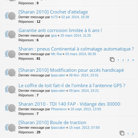
Réponses :
9
[Sharan 2010] Crochet d'attelage
Dernier message par
fv73
«
02 juil. 2014, 16:39
Réponses :
12
Garantie anti corrosion limitée à 6 ans !
Dernier message par
gsa
«
25 mars 2014, 11:25
Réponses :
6
Sharan : pneus Continental à colmatage automatique ?
Dernier message par
Mc Rai
«
03 mars 2014, 00:35
Réponses :
81
1
2
3
4
[Sharan 2010] Modification pour accès handicapé
Dernier message par
lpascalon
«
08 févr. 2014, 23:01
Le coffre de toit fait-il de l'ombre à l'antenne GPS ?
Dernier message par
lpascalon
«
09 janv. 2014, 23:21
Réponses :
7
Sharan 2010 - TDI 140 FAP - Vidange des 30000
Dernier message par
Phoenixxx
«
16 sept. 2013, 13:50
Réponses :
7
[Sharan 2010] Boule de traction
Dernier message par
lpascalon
«
15 sept. 2013, 07:59
Réponses :
29
1
2