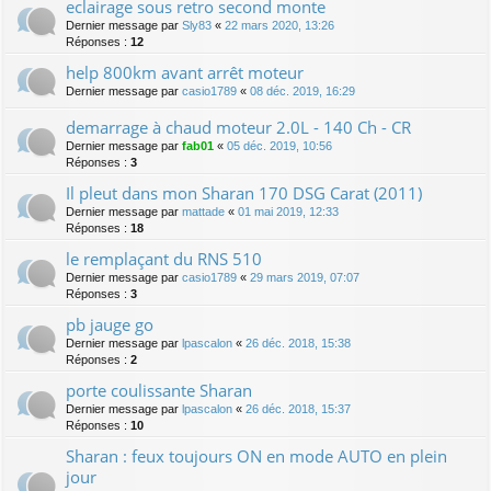
eclairage sous retro second monte
Dernier message par
Sly83
«
22 mars 2020, 13:26
Réponses :
12
help 800km avant arrêt moteur
Dernier message par
casio1789
«
08 déc. 2019, 16:29
demarrage à chaud moteur 2.0L - 140 Ch - CR
Dernier message par
fab01
«
05 déc. 2019, 10:56
Réponses :
3
Il pleut dans mon Sharan 170 DSG Carat (2011)
Dernier message par
mattade
«
01 mai 2019, 12:33
Réponses :
18
le remplaçant du RNS 510
Dernier message par
casio1789
«
29 mars 2019, 07:07
Réponses :
3
pb jauge go
Dernier message par
lpascalon
«
26 déc. 2018, 15:38
Réponses :
2
porte coulissante Sharan
Dernier message par
lpascalon
«
26 déc. 2018, 15:37
Réponses :
10
Sharan : feux toujours ON en mode AUTO en plein
jour