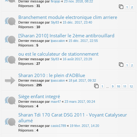
Dernier message par
firojojo
«
23 nov. 2018, 08:22
Réponses :
31
1
2
Branchement module electronique clim arriere
Dernier message par
Sly83
«
15 déc. 2017, 23:40
Réponses :
10
[Sharan 2010] Installer le 2ème antibrouillard
Dernier message par
lpascalon
«
15 déc. 2017, 22:55
Réponses :
5
ou est le calculateur de stationnement
Dernier message par
Sly83
«
16 août 2017, 23:29
Réponses :
27
1
2
Sharan 2010 : le plein d'ADBlue
Dernier message par
lpascalon
«
18 juil. 2017, 09:32
Réponses :
295
1
9
10
11
12
…
Siège enfant integré
Dernier message par
max47
«
23 mars 2017, 00:24
Réponses :
4
Sharan Tdi 170 Carat DSG 2011 - Voyant Catalyseur
allumé
Dernier message par
casio1789
«
19 févr. 2017, 14:20
Réponses :
4