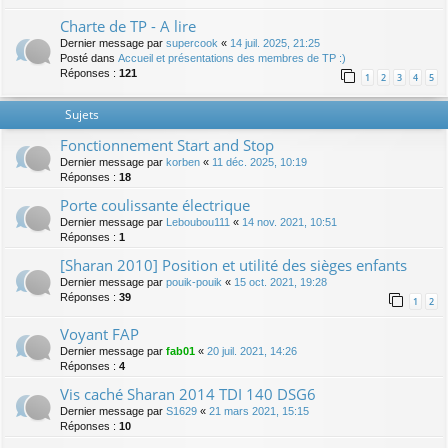
Charte de TP - A lire
Dernier message par
supercook
«
14 juil. 2025, 21:25
Posté dans
Accueil et présentations des membres de TP :)
Réponses :
121
1
2
3
4
5
Sujets
Fonctionnement Start and Stop
Dernier message par
korben
«
11 déc. 2025, 10:19
Réponses :
18
Porte coulissante électrique
Dernier message par
Leboubou111
«
14 nov. 2021, 10:51
Réponses :
1
[Sharan 2010] Position et utilité des sièges enfants
Dernier message par
pouik-pouik
«
15 oct. 2021, 19:28
Réponses :
39
1
2
Voyant FAP
Dernier message par
fab01
«
20 juil. 2021, 14:26
Réponses :
4
Vis caché Sharan 2014 TDI 140 DSG6
Dernier message par
S1629
«
21 mars 2021, 15:15
Réponses :
10