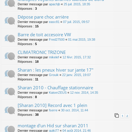
Dernier message par
apachjb
«
25 juil. 2015, 18:35
Réponses :
3
Dépose pare choc arrière
Dernier message par
easc81
«
07 juil. 2015, 09:57
Réponses :
15
Barre de toit accesoire VW
Dernier message par
Fred27500
«
01 mai 2015, 19:38
Réponses :
5
CLIMATRONIC TRIZONE
Dernier message par
mikelef
«
12 févr. 2015, 17:32
Réponses :
18
Sharan : les pneux hiver sur jante 17"
Dernier message par
Grouik
«
22 janv. 2015, 19:07
Réponses :
11
Sharan 2010 - Chauffage stationnaire
Dernier message par
KaiserZEUS
«
12 nov. 2014, 14:35
Réponses :
8
[Sharan 2010] Record avec 1 plein
Dernier message par
fserre
«
30 oct. 2014, 11:44
Réponses :
38
1
2
montage d'un Hid sur sharan 2011
Dernier message par
quiki77
«
04 août 2014, 21:46