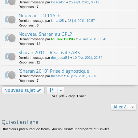
Dernier message par
lpascalon
«
25 sept. 2011, 08:12
Réponses :
7
Nouveau TDI 115ch
Dernier message par
isma125
«
28 juil. 2011, 19:57
Réponses :
6
Nouveau Sharan au GPL?
Dernier message par
touranTDIDSG
«
20 avr. 2011, 05:41
Réponses :
12
Sharan 2010 - Réactivité ABS
Dernier message par
the_squal31
«
10 févr. 2011, 22:54
Réponses :
11
[Sharan 2010] Prise diagnostique
Dernier message par
thealf52
«
18 janv. 2011, 05:50
Réponses :
7
Nouveau sujet
74 sujets • Page
1
sur
1
Aller à
Qui est en ligne
Utilisateurs parcourant ce forum : Aucun utilisateur enregistré et 2 invités