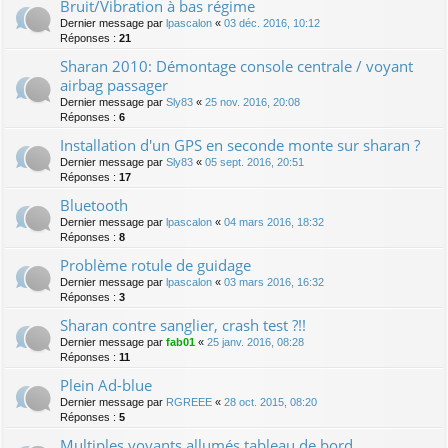
Bruit/Vibration à bas régime
Dernier message par
lpascalon
«
03 déc. 2016, 10:12
Réponses :
21
Sharan 2010: Démontage console centrale / voyant
airbag passager
Dernier message par
Sly83
«
25 nov. 2016, 20:08
Réponses :
6
Installation d'un GPS en seconde monte sur sharan ?
Dernier message par
Sly83
«
05 sept. 2016, 20:51
Réponses :
17
Bluetooth
Dernier message par
lpascalon
«
04 mars 2016, 18:32
Réponses :
8
Problème rotule de guidage
Dernier message par
lpascalon
«
03 mars 2016, 16:32
Réponses :
3
Sharan contre sanglier, crash test ?!!
Dernier message par
fab01
«
25 janv. 2016, 08:28
Réponses :
11
Plein Ad-blue
Dernier message par
RGREEE
«
28 oct. 2015, 08:20
Réponses :
5
Multiples voyants allumés tableau de bord