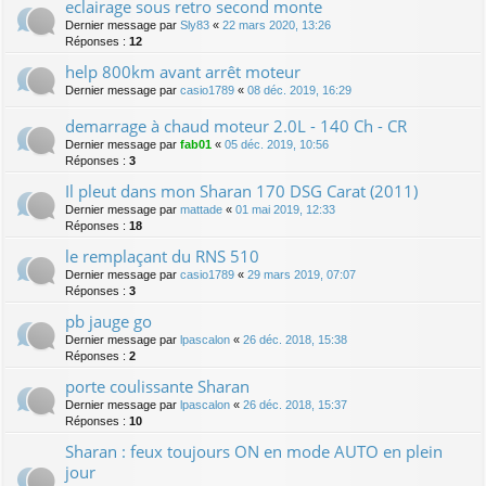
eclairage sous retro second monte
Dernier message par
Sly83
«
22 mars 2020, 13:26
Réponses :
12
help 800km avant arrêt moteur
Dernier message par
casio1789
«
08 déc. 2019, 16:29
demarrage à chaud moteur 2.0L - 140 Ch - CR
Dernier message par
fab01
«
05 déc. 2019, 10:56
Réponses :
3
Il pleut dans mon Sharan 170 DSG Carat (2011)
Dernier message par
mattade
«
01 mai 2019, 12:33
Réponses :
18
le remplaçant du RNS 510
Dernier message par
casio1789
«
29 mars 2019, 07:07
Réponses :
3
pb jauge go
Dernier message par
lpascalon
«
26 déc. 2018, 15:38
Réponses :
2
porte coulissante Sharan
Dernier message par
lpascalon
«
26 déc. 2018, 15:37
Réponses :
10
Sharan : feux toujours ON en mode AUTO en plein
jour