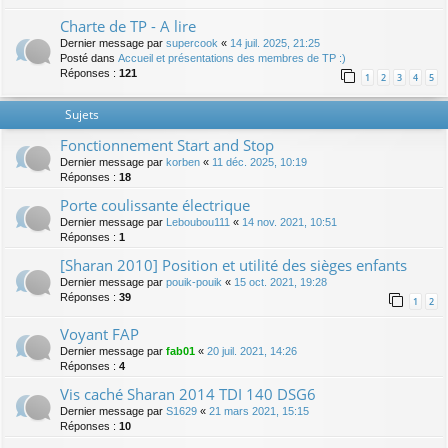
Charte de TP - A lire
Dernier message par
supercook
«
14 juil. 2025, 21:25
Posté dans
Accueil et présentations des membres de TP :)
Réponses :
121
1
2
3
4
5
Sujets
Fonctionnement Start and Stop
Dernier message par
korben
«
11 déc. 2025, 10:19
Réponses :
18
Porte coulissante électrique
Dernier message par
Leboubou111
«
14 nov. 2021, 10:51
Réponses :
1
[Sharan 2010] Position et utilité des sièges enfants
Dernier message par
pouik-pouik
«
15 oct. 2021, 19:28
Réponses :
39
1
2
Voyant FAP
Dernier message par
fab01
«
20 juil. 2021, 14:26
Réponses :
4
Vis caché Sharan 2014 TDI 140 DSG6
Dernier message par
S1629
«
21 mars 2021, 15:15
Réponses :
10