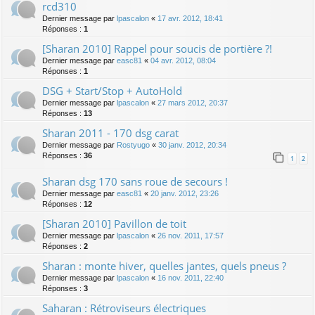
rcd310
Dernier message par
lpascalon
«
17 avr. 2012, 18:41
Réponses :
1
[Sharan 2010] Rappel pour soucis de portière ?!
Dernier message par
easc81
«
04 avr. 2012, 08:04
Réponses :
1
DSG + Start/Stop + AutoHold
Dernier message par
lpascalon
«
27 mars 2012, 20:37
Réponses :
13
Sharan 2011 - 170 dsg carat
Dernier message par
Rostyugo
«
30 janv. 2012, 20:34
Réponses :
36
1
2
Sharan dsg 170 sans roue de secours !
Dernier message par
easc81
«
20 janv. 2012, 23:26
Réponses :
12
[Sharan 2010] Pavillon de toit
Dernier message par
lpascalon
«
26 nov. 2011, 17:57
Réponses :
2
Sharan : monte hiver, quelles jantes, quels pneus ?
Dernier message par
lpascalon
«
16 nov. 2011, 22:40
Réponses :
3
Saharan : Rétroviseurs électriques