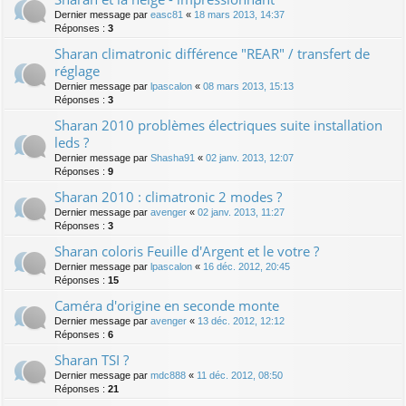
Dernier message par
easc81
«
18 mars 2013, 14:37
Réponses :
3
Sharan climatronic différence "REAR" / transfert de
réglage
Dernier message par
lpascalon
«
08 mars 2013, 15:13
Réponses :
3
Sharan 2010 problèmes électriques suite installation
leds ?
Dernier message par
Shasha91
«
02 janv. 2013, 12:07
Réponses :
9
Sharan 2010 : climatronic 2 modes ?
Dernier message par
avenger
«
02 janv. 2013, 11:27
Réponses :
3
Sharan coloris Feuille d'Argent et le votre ?
Dernier message par
lpascalon
«
16 déc. 2012, 20:45
Réponses :
15
Caméra d'origine en seconde monte
Dernier message par
avenger
«
13 déc. 2012, 12:12
Réponses :
6
Sharan TSI ?
Dernier message par
mdc888
«
11 déc. 2012, 08:50
Réponses :
21