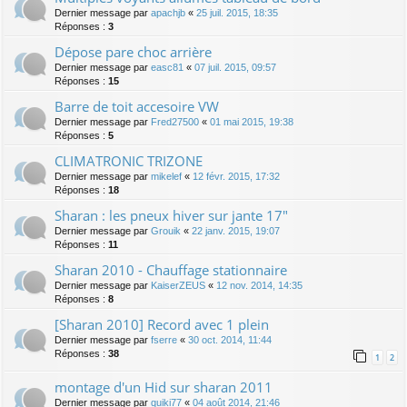
Dernier message par
apachjb
«
25 juil. 2015, 18:35
Réponses :
3
Dépose pare choc arrière
Dernier message par
easc81
«
07 juil. 2015, 09:57
Réponses :
15
Barre de toit accesoire VW
Dernier message par
Fred27500
«
01 mai 2015, 19:38
Réponses :
5
CLIMATRONIC TRIZONE
Dernier message par
mikelef
«
12 févr. 2015, 17:32
Réponses :
18
Sharan : les pneux hiver sur jante 17"
Dernier message par
Grouik
«
22 janv. 2015, 19:07
Réponses :
11
Sharan 2010 - Chauffage stationnaire
Dernier message par
KaiserZEUS
«
12 nov. 2014, 14:35
Réponses :
8
[Sharan 2010] Record avec 1 plein
Dernier message par
fserre
«
30 oct. 2014, 11:44
Réponses :
38
1
2
montage d'un Hid sur sharan 2011
Dernier message par
quiki77
«
04 août 2014, 21:46