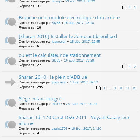
Dernier message par
firojojo
«
23 nov. 2018, 08:22
Réponses :
31
1
2
Branchement module electronique clim arriere
Dernier message par
Sly83
«
15 déc. 2017, 23:40
Réponses :
10
[Sharan 2010] Installer le 2ème antibrouillard
Dernier message par
lpascalon
«
15 déc. 2017, 22:55
Réponses :
5
ou est le calculateur de stationnement
Dernier message par
Sly83
«
16 août 2017, 23:29
Réponses :
27
1
2
Sharan 2010 : le plein d'ADBlue
Dernier message par
lpascalon
«
18 juil. 2017, 09:32
Réponses :
295
1
9
10
11
12
…
Siège enfant integré
Dernier message par
max47
«
23 mars 2017, 00:24
Réponses :
4
Sharan Tdi 170 Carat DSG 2011 - Voyant Catalyseur
allumé
Dernier message par
casio1789
«
19 févr. 2017, 14:20
Réponses :
4