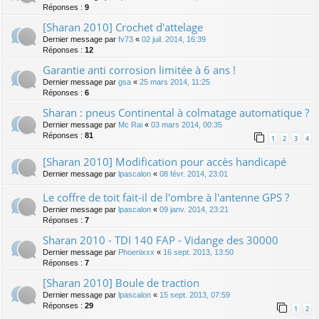
Réponses :
9
[Sharan 2010] Crochet d'attelage
Dernier message par
fv73
«
02 juil. 2014, 16:39
Réponses :
12
Garantie anti corrosion limitée à 6 ans !
Dernier message par
gsa
«
25 mars 2014, 11:25
Réponses :
6
Sharan : pneus Continental à colmatage automatique ?
Dernier message par
Mc Rai
«
03 mars 2014, 00:35
Réponses :
81
1
2
3
4
[Sharan 2010] Modification pour accès handicapé
Dernier message par
lpascalon
«
08 févr. 2014, 23:01
Le coffre de toit fait-il de l'ombre à l'antenne GPS ?
Dernier message par
lpascalon
«
09 janv. 2014, 23:21
Réponses :
7
Sharan 2010 - TDI 140 FAP - Vidange des 30000
Dernier message par
Phoenixxx
«
16 sept. 2013, 13:50
Réponses :
7
[Sharan 2010] Boule de traction
Dernier message par
lpascalon
«
15 sept. 2013, 07:59
Réponses :
29
1
2