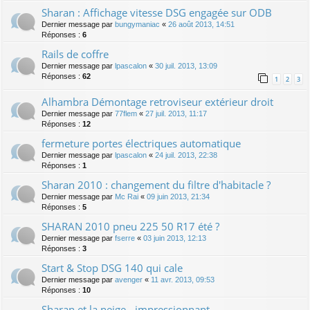
Sharan : Affichage vitesse DSG engagée sur ODB
Dernier message par
bungymaniac
«
26 août 2013, 14:51
Réponses :
6
Rails de coffre
Dernier message par
lpascalon
«
30 juil. 2013, 13:09
Réponses :
62
1
2
3
Alhambra Démontage retroviseur extérieur droit
Dernier message par
77flem
«
27 juil. 2013, 11:17
Réponses :
12
fermeture portes électriques automatique
Dernier message par
lpascalon
«
24 juil. 2013, 22:38
Réponses :
1
Sharan 2010 : changement du filtre d'habitacle ?
Dernier message par
Mc Rai
«
09 juin 2013, 21:34
Réponses :
5
SHARAN 2010 pneu 225 50 R17 été ?
Dernier message par
fserre
«
03 juin 2013, 12:13
Réponses :
3
Start & Stop DSG 140 qui cale
Dernier message par
avenger
«
11 avr. 2013, 09:53
Réponses :
10
Sharan et la neige - impressionnant