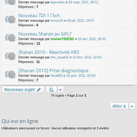
Dernier message par
lpascalon
«
25 sept. 2011, 08:12
Réponses :
7
Nouveau TDI 115ch
Dernier message par
isma125
«
28 juil. 2011, 19:57
Réponses :
6
Nouveau Sharan au GPL?
Dernier message par
touranTDIDSG
«
20 avr. 2011, 05:41
Réponses :
12
Sharan 2010 - Réactivité ABS
Dernier message par
the_squal31
«
10 févr. 2011, 22:54
Réponses :
11
[Sharan 2010] Prise diagnostique
Dernier message par
thealf52
«
18 janv. 2011, 05:50
Réponses :
7
Nouveau sujet
74 sujets • Page
1
sur
1
Aller à
Qui est en ligne
Utilisateurs parcourant ce forum : Aucun utilisateur enregistré et 3 invités