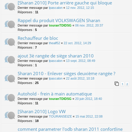
[Sharan 2010] Porte arrière gauche qui bloque
Dernier message par
lpascalon
«
12 nov. 2012, 12:15
Réponses :
11
Rappel du produit VOLKSWAGEN Sharan
Dernier message par
touranTDIDSG
«
06 nov. 2012, 20:37
Réponses :
5
Rechauffeur de bloc
Dernier message par
thealf52
«
22 oct. 2012, 14:29
Réponses :
7
ajout 3è rangée de siège sharan 2010
Dernier message par
lpascalon
«
13 sept. 2012, 08:49
Réponses :
1
Sharan 2010 - Enlever sièges deuxième rangée ?
Dernier message par
lpascalon
«
22 août 2012, 10:18
Réponses :
25
1
2
Autohold - frein à main automatique
Dernier message par
touranTDIDSG
«
20 juin 2012, 18:40
Réponses :
11
[Sharan 2010] Logo VW
Dernier message par
TOURANSEIZE
«
15 mai 2012, 22:08
Réponses :
18
comment parametrer l'odb sharan 2011 confortline