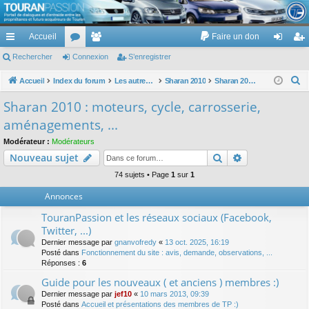
TouranPassion
Accueil
Faire un don
Le forum des propriétaires ou futurs acquéreurs du Volkswagen Touran
cc
Rechercher
or
Connexion
e
S’enregistrer
on
’e
ès
u
m
ne
nr
R
Accueil
Index du forum
Les autres voitures et ce qui touche à la voiture
Sharan 2010
Sharan 2010 : moteurs, cycle, carrosserie, aménagements, ...
e
ra
m
br
xi
eg
Sharan 2010 : moteurs, cycle, carrosserie,
c
pi
s
es
on
ist
aménagements, ...
h
de
re
e
Modérateur :
Modérateurs
Rechercher
Recherche av
Nouveau sujet
r
r
c
74 sujets • Page
1
sur
1
h
Annonces
e
TouranPassion et les réseaux sociaux (Facebook,
r
Twitter, ...)
Dernier message par
gnanvofredy
«
13 oct. 2025, 16:19
Posté dans
Fonctionnement du site : avis, demande, observations, ...
Réponses :
6
Guide pour les nouveaux ( et anciens ) membres :)
Dernier message par
jef10
«
10 mars 2013, 09:39
Posté dans
Accueil et présentations des membres de TP :)