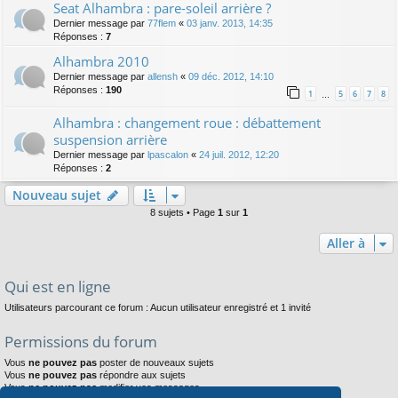
Seat Alhambra : pare-soleil arrière ?
Dernier message par
77flem
«
03 janv. 2013, 14:35
Réponses :
7
Alhambra 2010
Dernier message par
allensh
«
09 déc. 2012, 14:10
Réponses :
190
1
5
6
7
8
…
Alhambra : changement roue : débattement
suspension arrière
Dernier message par
lpascalon
«
24 juil. 2012, 12:20
Réponses :
2
Nouveau sujet
8 sujets • Page
1
sur
1
Aller à
Qui est en ligne
Utilisateurs parcourant ce forum : Aucun utilisateur enregistré et 1 invité
Permissions du forum
Vous
ne pouvez pas
poster de nouveaux sujets
Vous
ne pouvez pas
répondre aux sujets
Vous
ne pouvez pas
modifier vos messages