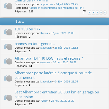
Charte de TP - A lire
Dernier message par
supercook
«
14 juil. 2025, 21:25
Posté dans
Accueil et présentations des membres de TP :)
Réponses :
121
1
2
3
4
5
Sujets
TDI 150 ou 177
Dernier message par
Kurios
«
07 janv. 2021, 11:08
Réponses :
2
pannes en tous genres...
Dernier message par
lpascalon
«
26 déc. 2018, 15:52
Réponses :
3
Alhambra TDI 140 DSG : avis et retours ?
Dernier message par
oleasluv
«
10 déc. 2015, 10:52
Réponses :
13
Alhambra : porte latérale électrique & bruit de
couinement
Dernier message par
lpascalon
«
04 févr. 2014, 21:05
Réponses :
2
Seat Alhambra : entretien 30 000 km en garage ou
concession
Dernier message par
77flem
«
26 nov. 2013, 08:22
Réponses :
17