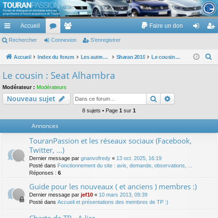
TouranPassion
Accueil
Faire un don
Le forum des propriétaires ou futurs acquéreurs du Volkswagen Touran
cc
Rechercher
or
Connexion
e
S’enregistrer
on
’e
ès
u
m
ne
nr
R
Accueil
Index du forum
Les autres voitures et ce qui touche à la voiture
Sharan 2010
Le cousin : Seat Alhambra
e
ra
m
br
xi
eg
Le cousin : Seat Alhambra
c
pi
s
es
on
ist
Modérateur :
Modérateurs
h
Rechercher
Recherche av
Nouveau sujet
de
re
e
r
8 sujets • Page
1
sur
1
r
c
Annonces
h
TouranPassion et les réseaux sociaux (Facebook,
e
Twitter, ...)
r
Dernier message par
gnanvofredy
«
13 oct. 2025, 16:19
Posté dans
Fonctionnement du site : avis, demande, observations, ...
Réponses :
6
Guide pour les nouveaux ( et anciens ) membres :)
Dernier message par
jef10
«
10 mars 2013, 09:39
Posté dans
Accueil et présentations des membres de TP :)