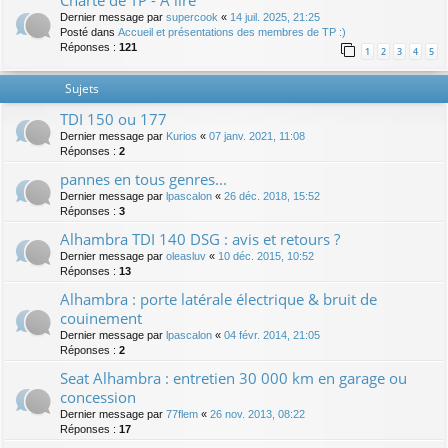
Charte de TP - A lire
Dernier message par
supercook
«
14 juil. 2025, 21:25
Posté dans
Accueil et présentations des membres de TP :)
Réponses :
121
1
2
3
4
5
Sujets
TDI 150 ou 177
Dernier message par
Kurios
«
07 janv. 2021, 11:08
Réponses :
2
pannes en tous genres...
Dernier message par
lpascalon
«
26 déc. 2018, 15:52
Réponses :
3
Alhambra TDI 140 DSG : avis et retours ?
Dernier message par
oleasluv
«
10 déc. 2015, 10:52
Réponses :
13
Alhambra : porte latérale électrique & bruit de
couinement
Dernier message par
lpascalon
«
04 févr. 2014, 21:05
Réponses :
2
Seat Alhambra : entretien 30 000 km en garage ou
concession
Dernier message par
77flem
«
26 nov. 2013, 08:22
Réponses :
17