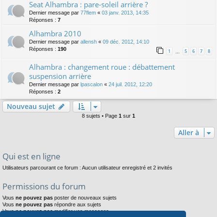
Seat Alhambra : pare-soleil arrière ?
Dernier message par
77flem
«
03 janv. 2013, 14:35
Réponses :
7
Alhambra 2010
Dernier message par
allensh
«
09 déc. 2012, 14:10
Réponses :
190
1
5
6
7
8
…
Alhambra : changement roue : débattement
suspension arrière
Dernier message par
lpascalon
«
24 juil. 2012, 12:20
Réponses :
2
Nouveau sujet
8 sujets • Page
1
sur
1
Aller à
Qui est en ligne
Utilisateurs parcourant ce forum : Aucun utilisateur enregistré et 2 invités
Permissions du forum
Vous
ne pouvez pas
poster de nouveaux sujets
Vous
ne pouvez pas
répondre aux sujets
Vous
ne pouvez pas
modifier vos messages