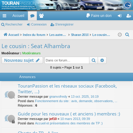
TouranPassion
Accueil
Faire un don
Le forum des propriétaires ou futurs acquéreurs du Volkswagen Touran
cc
Rechercher
or
Connexion
e
S’enregistrer
on
’e
ès
u
m
ne
nr
R
Accueil
Index du forum
Les autres voitures et ce qui touche à la voiture
Sharan 2010
Le cousin : Seat Alhambra
e
ra
m
br
xi
eg
Le cousin : Seat Alhambra
c
pi
s
es
on
ist
Modérateur :
Modérateurs
h
Rechercher
Recherche av
Nouveau sujet
de
re
e
r
8 sujets • Page
1
sur
1
r
c
Annonces
h
TouranPassion et les réseaux sociaux (Facebook,
e
Twitter, ...)
r
Dernier message par
gnanvofredy
«
13 oct. 2025, 16:19
Posté dans
Fonctionnement du site : avis, demande, observations, ...
Réponses :
6
Guide pour les nouveaux ( et anciens ) membres :)
Dernier message par
jef10
«
10 mars 2013, 09:39
Posté dans
Accueil et présentations des membres de TP :)