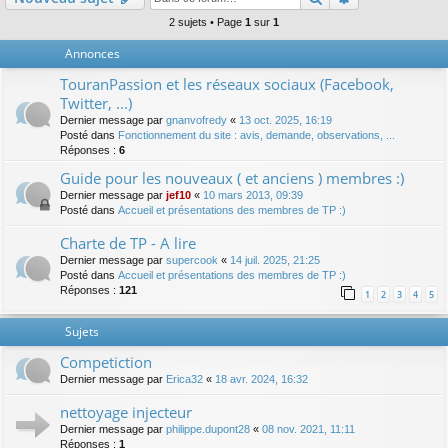
2 sujets • Page
1
sur
1
Annonces
TouranPassion et les réseaux sociaux (Facebook,
Twitter, ...)
Dernier message par
gnanvofredy
«
13 oct. 2025, 16:19
Posté dans
Fonctionnement du site : avis, demande, observations, ...
Réponses :
6
Guide pour les nouveaux ( et anciens ) membres :)
Dernier message par
jef10
«
10 mars 2013, 09:39
Posté dans
Accueil et présentations des membres de TP :)
Charte de TP - A lire
Dernier message par
supercook
«
14 juil. 2025, 21:25
Posté dans
Accueil et présentations des membres de TP :)
Réponses :
121
1
2
3
4
5
Sujets
Competiction
Dernier message par
Erica32
«
18 avr. 2024, 16:32
nettoyage injecteur
Dernier message par
philippe.dupont28
«
08 nov. 2021, 11:11
Réponses :
1