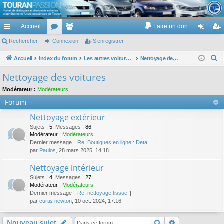
TouranPassion
Accueil
Faire un don
Le forum des propriétaires ou futurs acquéreurs du Volkswagen Touran
cc
Rechercher
or
Connexion
e
S’enregistrer
on
’e
ès
u
m
ne
nr
R
Accueil
Index du forum
Les autres voitures et ce qui touche à la voiture
Nettoyage des voitures
e
ra
m
br
xi
eg
Nettoyage des voitures
c
pi
s
es
on
ist
Modérateur :
Modérateurs
h
Forum
de
re
e
r
Nettoyage extérieur
r
c
Sujets
:
5
,
Messages
:
86
Modérateur :
Modérateurs
h
Dernier message :
Re: Boutiques en ligne : Deta…
e
par
Paulos
, 28 mars 2025, 14:18
r
Nettoyage intérieur
Sujets
:
4
,
Messages
:
27
Modérateur :
Modérateurs
Dernier message :
Re: nettoyage tissue
par
curtis newton
, 10 oct. 2024, 17:16
Rechercher
Recherche av
Nouveau sujet