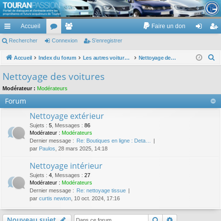
TouranPassion
Accueil
Faire un don
Le forum des propriétaires ou futurs acquéreurs du Volkswagen Touran
cc
Rechercher
or
Connexion
e
S’enregistrer
on
’e
ès
u
m
ne
nr
R
Accueil
Index du forum
Les autres voitures et ce qui touche à la voiture
Nettoyage des voitures
e
ra
m
br
xi
eg
Nettoyage des voitures
c
pi
s
es
on
ist
Modérateur :
Modérateurs
h
Forum
de
re
e
r
Nettoyage extérieur
r
c
Sujets
:
5
,
Messages
:
86
Modérateur :
Modérateurs
h
Dernier message :
Re: Boutiques en ligne : Deta…
e
par
Paulos
, 28 mars 2025, 14:18
r
Nettoyage intérieur
Sujets
:
4
,
Messages
:
27
Modérateur :
Modérateurs
Dernier message :
Re: nettoyage tissue
par
curtis newton
, 10 oct. 2024, 17:16
Rechercher
Recherche av
Nouveau sujet