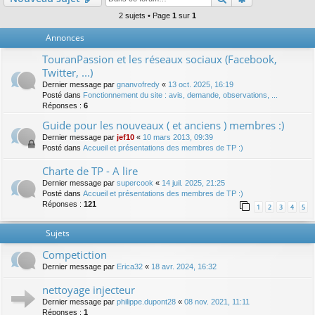
2 sujets • Page
1
sur
1
Annonces
TouranPassion et les réseaux sociaux (Facebook,
Twitter, ...)
Dernier message par
gnanvofredy
«
13 oct. 2025, 16:19
Posté dans
Fonctionnement du site : avis, demande, observations, ...
Réponses :
6
Guide pour les nouveaux ( et anciens ) membres :)
Dernier message par
jef10
«
10 mars 2013, 09:39
Posté dans
Accueil et présentations des membres de TP :)
Charte de TP - A lire
Dernier message par
supercook
«
14 juil. 2025, 21:25
Posté dans
Accueil et présentations des membres de TP :)
Réponses :
121
1
2
3
4
5
Sujets
Competiction
Dernier message par
Erica32
«
18 avr. 2024, 16:32
nettoyage injecteur
Dernier message par
philippe.dupont28
«
08 nov. 2021, 11:11
Réponses :
1