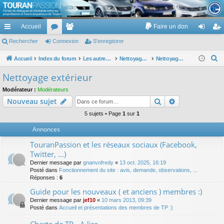
TouranPassion
Accueil
Faire un don
Le forum des propriétaires ou futurs acquéreurs du Volkswagen Touran
cc
Rechercher
or
Connexion
e
S’enregistrer
on
’e
ès
u
m
ne
nr
R
Accueil
Index du forum
Les autres voitures et ce qui touche à la voiture
Nettoyage des voitures
Nettoyage extérieur
e
ra
m
br
xi
eg
Nettoyage extérieur
c
pi
s
es
on
ist
Modérateur :
Modérateurs
h
Rechercher
Recherche av
Nouveau sujet
de
re
e
r
5 sujets • Page
1
sur
1
r
c
Annonces
h
TouranPassion et les réseaux sociaux (Facebook,
e
Twitter, ...)
r
Dernier message par
gnanvofredy
«
13 oct. 2025, 16:19
Posté dans
Fonctionnement du site : avis, demande, observations, ...
Réponses :
6
Guide pour les nouveaux ( et anciens ) membres :)
Dernier message par
jef10
«
10 mars 2013, 09:39
Posté dans
Accueil et présentations des membres de TP :)