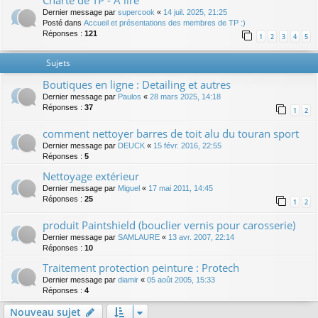
Charte de TP - A lire
Dernier message par
supercook
«
14 juil. 2025, 21:25
Posté dans
Accueil et présentations des membres de TP :)
Réponses :
121
1
2
3
4
5
Sujets
Boutiques en ligne : Detailing et autres
Dernier message par
Paulos
«
28 mars 2025, 14:18
Réponses :
37
1
2
comment nettoyer barres de toit alu du touran sport
Dernier message par
DEUCK
«
15 févr. 2016, 22:55
Réponses :
5
Nettoyage extérieur
Dernier message par
Miguel
«
17 mai 2011, 14:45
Réponses :
25
1
2
produit Paintshield (bouclier vernis pour carosserie)
Dernier message par
SAMLAURE
«
13 avr. 2007, 22:14
Réponses :
10
Traitement protection peinture : Protech
Dernier message par
diamir
«
05 août 2005, 15:33
Réponses :
4
Nouveau sujet