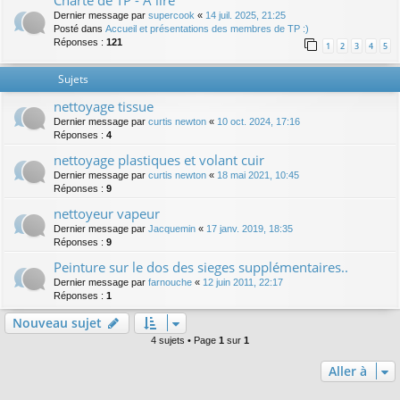
Charte de TP - A lire
Dernier message par
supercook
«
14 juil. 2025, 21:25
Posté dans
Accueil et présentations des membres de TP :)
Réponses :
121
1
2
3
4
5
Sujets
nettoyage tissue
Dernier message par
curtis newton
«
10 oct. 2024, 17:16
Réponses :
4
nettoyage plastiques et volant cuir
Dernier message par
curtis newton
«
18 mai 2021, 10:45
Réponses :
9
nettoyeur vapeur
Dernier message par
Jacquemin
«
17 janv. 2019, 18:35
Réponses :
9
Peinture sur le dos des sieges supplémentaires..
Dernier message par
farnouche
«
12 juin 2011, 22:17
Réponses :
1
Nouveau sujet
4 sujets • Page
1
sur
1
Aller à