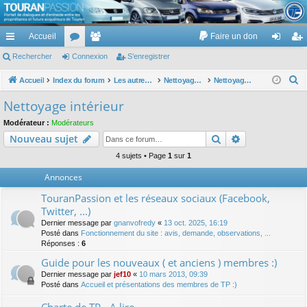
TouranPassion
Accueil
Faire un don
Le forum des propriétaires ou futurs acquéreurs du Volkswagen Touran
cc
Rechercher
or
Connexion
e
S’enregistrer
on
’e
ès
u
m
ne
nr
R
Accueil
Index du forum
Les autres voitures et ce qui touche à la voiture
Nettoyage des voitures
Nettoyage intérieur
e
ra
m
br
xi
eg
Nettoyage intérieur
c
pi
s
es
on
ist
Modérateur :
Modérateurs
h
Rechercher
Recherche av
Nouveau sujet
de
re
e
r
4 sujets • Page
1
sur
1
r
c
Annonces
h
TouranPassion et les réseaux sociaux (Facebook,
e
Twitter, ...)
r
Dernier message par
gnanvofredy
«
13 oct. 2025, 16:19
Posté dans
Fonctionnement du site : avis, demande, observations, ...
Réponses :
6
Guide pour les nouveaux ( et anciens ) membres :)
Dernier message par
jef10
«
10 mars 2013, 09:39
Posté dans
Accueil et présentations des membres de TP :)