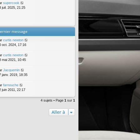
ar
supercook
 juil. 2025, 21:25
ernier message
ar
curtis newton
0 oct. 2024, 17:16
ar
curtis newton
8 mai 2021, 10:45
ar
Jacquemin
7 janv. 2019, 18:35
ar
farnouche
2 juin 2011, 22:17
4 sujets • Page
1
sur
1
Aller à