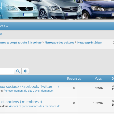
u Volkswagen Touran
res
er
ures et ce qui touche à la voiture
Nettoyage des voitures
Nettoyage intérieur
Rechercher
Recherche avancée
Réponses
Vues
D
ux sociaux (Facebook, Twitter, ...)
p
6
166587
1
ans
Fonctionnement du site : avis, demande,
 et anciens ) membres :)
p
0
183292
1
» dans
Accueil et présentations des membres de