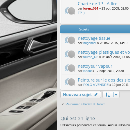
Charte de TP - A lire
par
lorenz054
»
23 oct. 2005, 02:00
TP :)
Sujets
nettoyage tissue
par
hugonnot
»
28 nov. 2015, 14:19
nettoyage plastiques et vo
par
touran_DE
»
08 août 2018, 14:05
nettoyeur vapeur
par
lasout
»
17 sept. 2012, 20:38
Peinture sur le dos des si
par
POLO A VENDRE
»
12 juin 2011,
Nouveau sujet
Retourner à l’index du forum
Qui est en ligne
Utilisateurs parcourant ce forum : Aucun utilisateur