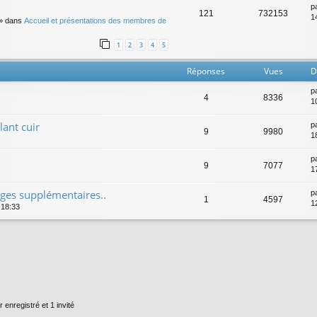
p
121
732153
14
» dans
Accueil et présentations des membres de
1
2
3
4
5
Réponses
Vues
D
p
4
8336
1
lant cuir
p
9
9980
1
p
9
7077
1
eges supplémentaires..
p
1
4597
1
 18:33
 enregistré et 1 invité