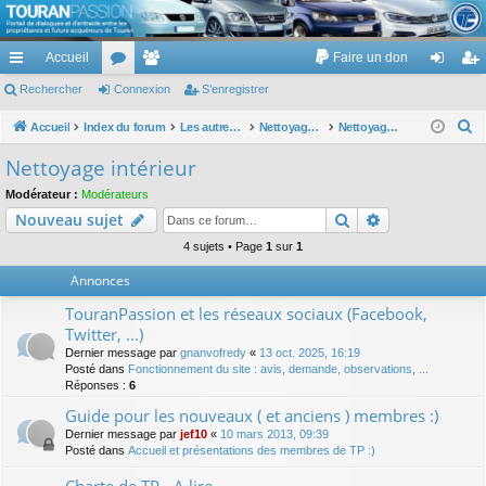
TouranPassion
Accueil
Faire un don
Le forum des propriétaires ou futurs acquéreurs du Volkswagen Touran
cc
Rechercher
or
Connexion
e
S’enregistrer
on
’e
ès
u
m
ne
nr
R
Accueil
Index du forum
Les autres voitures et ce qui touche à la voiture
Nettoyage des voitures
Nettoyage intérieur
e
ra
m
br
xi
eg
Nettoyage intérieur
c
pi
s
es
on
ist
Modérateur :
Modérateurs
h
Rechercher
Recherche av
Nouveau sujet
de
re
e
r
4 sujets • Page
1
sur
1
r
c
Annonces
h
TouranPassion et les réseaux sociaux (Facebook,
e
Twitter, ...)
r
Dernier message par
gnanvofredy
«
13 oct. 2025, 16:19
Posté dans
Fonctionnement du site : avis, demande, observations, ...
Réponses :
6
Guide pour les nouveaux ( et anciens ) membres :)
Dernier message par
jef10
«
10 mars 2013, 09:39
Posté dans
Accueil et présentations des membres de TP :)