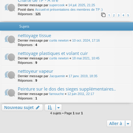
Charte de TP - A lire
Dernier message par
supercook
«
14 juil. 2025, 21:25
Posté dans
Accueil et présentations des membres de TP :)
Réponses :
121
1
2
3
4
5
Sujets
nettoyage tissue
Dernier message par
curtis newton
«
10 oct. 2024, 17:16
Réponses :
4
nettoyage plastiques et volant cuir
Dernier message par
curtis newton
«
18 mai 2021, 10:45
Réponses :
9
nettoyeur vapeur
Dernier message par
Jacquemin
«
17 janv. 2019, 18:35
Réponses :
9
Peinture sur le dos des sieges supplémentaires..
Dernier message par
farnouche
«
12 juin 2011, 22:17
Réponses :
1
Nouveau sujet
4 sujets • Page
1
sur
1
Aller à