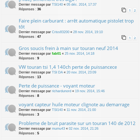
Dernier message par
TSI140
«
05 déc. 2014, 17:37
Réponses :
36
1
2
Faire plein carburant : arrêt automatique pistolet trop
tôt
Dernier message par
Criss83200
«
28 nov. 2014, 19:10
Réponses :
47
1
2
Gros soucis frein à main sur touran neuf 2014
Dernier message par
fab01
«
25 nov. 2014, 14:18
Réponses :
9
VW touran tsi 1,4 140ch perte de puissancece
Dernier message par
TSI DA
«
20 nov. 2014, 23:09
Réponses :
13
Perte de puissance - voyant moteur
Dernier message par
richardunord
«
19 nov. 2014, 15:46
Réponses :
8
voyant capteur huile moteur clignote au demarrage
Dernier message par
TSI140
«
11 nov. 2014, 21:00
Réponses :
3
Probleme de bruit parasite sur un touran 140 de 2012
Dernier message par
mumu43
«
02 nov. 2014, 21:26
Réponses :
5