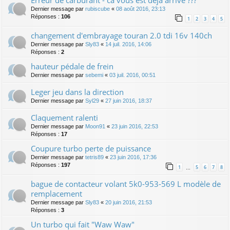
Dernier message par
rubiscube
«
08 août 2016, 23:13
Réponses :
106
1
2
3
4
5
changement d'embrayage touran 2.0 tdi 16v 140ch
Dernier message par
Sly83
«
14 juil. 2016, 14:06
Réponses :
2
hauteur pédale de frein
Dernier message par
sebemi
«
03 juil. 2016, 00:51
Leger jeu dans la direction
Dernier message par
Syl29
«
27 juin 2016, 18:37
Claquement ralenti
Dernier message par
Moon91
«
23 juin 2016, 22:53
Réponses :
17
Coupure turbo perte de puissance
Dernier message par
tetris89
«
23 juin 2016, 17:36
Réponses :
197
1
5
6
7
8
…
bague de contacteur volant 5k0-953-569 L modèle de
remplacement
Dernier message par
Sly83
«
20 juin 2016, 21:53
Réponses :
3
Un turbo qui fait "Waw Waw"