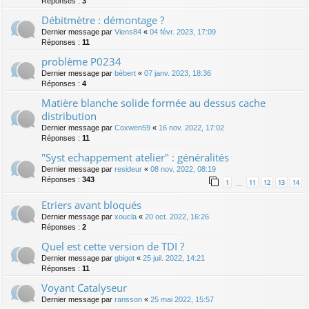
Réponses :
3
Débitmètre : démontage ?
Dernier message par
Viens84
«
04 févr. 2023, 17:09
Réponses :
11
problème P0234
Dernier message par
bèbert
«
07 janv. 2023, 18:36
Réponses :
4
Matière blanche solide formée au dessus cache
distribution
Dernier message par
Coxwen59
«
16 nov. 2022, 17:02
Réponses :
11
"Syst echappement atelier" : généralités
Dernier message par
resideur
«
08 nov. 2022, 08:19
Réponses :
343
1
11
12
13
14
…
Etriers avant bloqués
Dernier message par
xoucla
«
20 oct. 2022, 16:26
Réponses :
2
Quel est cette version de TDI ?
Dernier message par
gbigot
«
25 juil. 2022, 14:21
Réponses :
11
Voyant Catalyseur
Dernier message par
ransson
«
25 mai 2022, 15:57