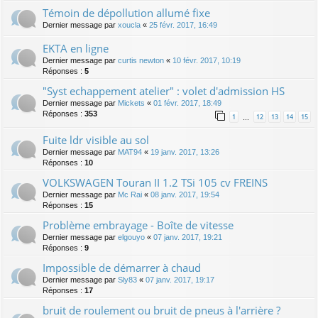
Témoin de dépollution allumé fixe
Dernier message par
xoucla
«
25 févr. 2017, 16:49
EKTA en ligne
Dernier message par
curtis newton
«
10 févr. 2017, 10:19
Réponses :
5
"Syst echappement atelier" : volet d'admission HS
Dernier message par
Mickets
«
01 févr. 2017, 18:49
Réponses :
353
1
12
13
14
15
…
Fuite ldr visible au sol
Dernier message par
MAT94
«
19 janv. 2017, 13:26
Réponses :
10
VOLKSWAGEN Touran II 1.2 TSi 105 cv FREINS
Dernier message par
Mc Rai
«
08 janv. 2017, 19:54
Réponses :
15
Problème embrayage - Boîte de vitesse
Dernier message par
elgouyo
«
07 janv. 2017, 19:21
Réponses :
9
Impossible de démarrer à chaud
Dernier message par
Sly83
«
07 janv. 2017, 19:17
Réponses :
17
bruit de roulement ou bruit de pneus à l'arrière ?