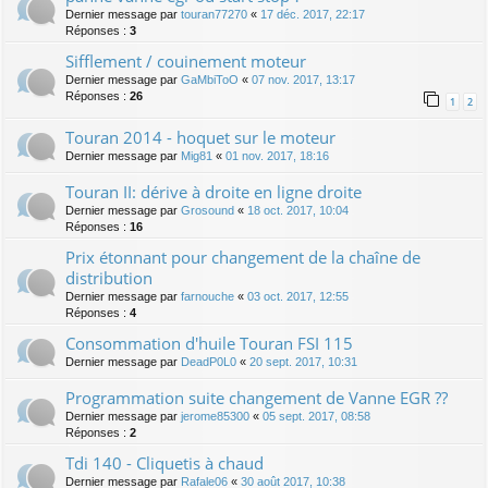
Dernier message par
touran77270
«
17 déc. 2017, 22:17
Réponses :
3
Sifflement / couinement moteur
Dernier message par
GaMbiToO
«
07 nov. 2017, 13:17
Réponses :
26
1
2
Touran 2014 - hoquet sur le moteur
Dernier message par
Mig81
«
01 nov. 2017, 18:16
Touran II: dérive à droite en ligne droite
Dernier message par
Grosound
«
18 oct. 2017, 10:04
Réponses :
16
Prix étonnant pour changement de la chaîne de
distribution
Dernier message par
farnouche
«
03 oct. 2017, 12:55
Réponses :
4
Consommation d'huile Touran FSI 115
Dernier message par
DeadP0L0
«
20 sept. 2017, 10:31
Programmation suite changement de Vanne EGR ??
Dernier message par
jerome85300
«
05 sept. 2017, 08:58
Réponses :
2
Tdi 140 - Cliquetis à chaud
Dernier message par
Rafale06
«
30 août 2017, 10:38