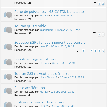
Réponses :
25
1
2
Perte de puissance, 143 CV TDI, boite auto
Dernier message par
Mc Rai
«
17 févr. 2016, 00:13
Réponses :
21
Touran qui tremble
Dernier message par
Jeanboud01
«
15 févr. 2016, 12:42
Réponses :
38
1
2
Soupape EGR : fonctionnement et discussion
Dernier message par
deus33
«
07 févr. 2016, 16:17
Réponses :
211
1
6
7
8
9
…
Couple serrage rotule axial
Dernier message par
Ho gaby
«
02 déc. 2015, 21:31
Réponses :
10
Touran 2.0l ne veut plus démarrer
Dernier message par
Victor Touran 2
«
28 sept. 2015, 22:13
Réponses :
15
Plus d'accélération
Dernier message par
Mc Rai
«
02 sept. 2015, 22:37
Réponses :
4
moteur qui tourne dans le vide
Dernier message par
FLO82
«
02 sept. 2015, 21:40