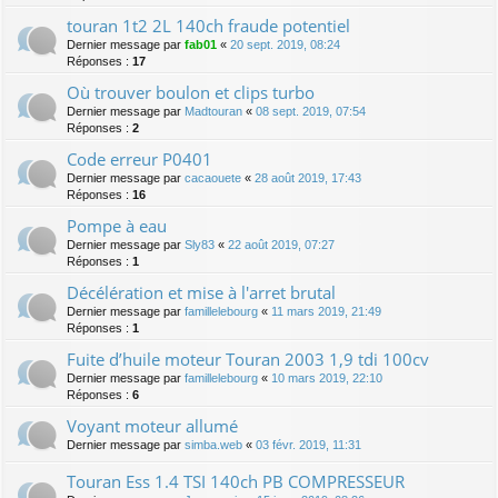
touran 1t2 2L 140ch fraude potentiel
Dernier message par
fab01
«
20 sept. 2019, 08:24
Réponses :
17
Où trouver boulon et clips turbo
Dernier message par
Madtouran
«
08 sept. 2019, 07:54
Réponses :
2
Code erreur P0401
Dernier message par
cacaouete
«
28 août 2019, 17:43
Réponses :
16
Pompe à eau
Dernier message par
Sly83
«
22 août 2019, 07:27
Réponses :
1
Décélération et mise à l'arret brutal
Dernier message par
famillelebourg
«
11 mars 2019, 21:49
Réponses :
1
Fuite d’huile moteur Touran 2003 1,9 tdi 100cv
Dernier message par
famillelebourg
«
10 mars 2019, 22:10
Réponses :
6
Voyant moteur allumé
Dernier message par
simba.web
«
03 févr. 2019, 11:31
Touran Ess 1.4 TSI 140ch PB COMPRESSEUR