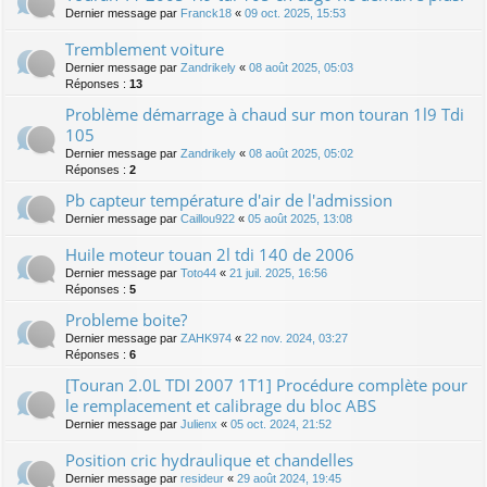
Dernier message par
Franck18
«
09 oct. 2025, 15:53
Tremblement voiture
Dernier message par
Zandrikely
«
08 août 2025, 05:03
Réponses :
13
Problème démarrage à chaud sur mon touran 1l9 Tdi
105
Dernier message par
Zandrikely
«
08 août 2025, 05:02
Réponses :
2
Pb capteur température d'air de l'admission
Dernier message par
Caillou922
«
05 août 2025, 13:08
Huile moteur touan 2l tdi 140 de 2006
Dernier message par
Toto44
«
21 juil. 2025, 16:56
Réponses :
5
Probleme boite?
Dernier message par
ZAHK974
«
22 nov. 2024, 03:27
Réponses :
6
[Touran 2.0L TDI 2007 1T1] Procédure complète pour
le remplacement et calibrage du bloc ABS
Dernier message par
Julienx
«
05 oct. 2024, 21:52
Position cric hydraulique et chandelles
Dernier message par
resideur
«
29 août 2024, 19:45