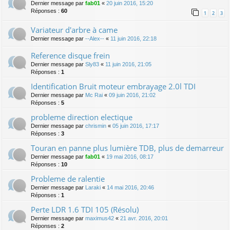
Dernier message par
fab01
«
20 juin 2016, 15:20
Réponses :
60
1
2
3
Variateur d'arbre à came
Dernier message par
--Alex--
«
11 juin 2016, 22:18
Reference disque frein
Dernier message par
Sly83
«
11 juin 2016, 21:05
Réponses :
1
Identification Bruit moteur embrayage 2.0l TDI
Dernier message par
Mc Rai
«
09 juin 2016, 21:02
Réponses :
5
probleme direction electique
Dernier message par
chrismin
«
05 juin 2016, 17:17
Réponses :
3
Touran en panne plus lumière TDB, plus de demarreur
Dernier message par
fab01
«
19 mai 2016, 08:17
Réponses :
10
Probleme de ralentie
Dernier message par
Laraki
«
14 mai 2016, 20:46
Réponses :
1
Perte LDR 1.6 TDI 105 (Résolu)
Dernier message par
maximus42
«
21 avr. 2016, 20:01
Réponses :
2