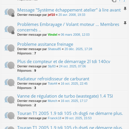
1
2
Message "Système échappement atelier" à lire avant
Dernier message par
jef10
«
20 avr. 2008, 19:33
Problèmes Embrayage / Volant moteur ... Membres
concernés ..
Dernier message par
Vindel
«
06 mars 2008, 12:03
Probleme assitance freinage
Dernier message par
Shatou85
«
20 déc. 2025, 17:28
Réponses :
7
Plus de compteur et de démarrage 2l tdi 140cv
Dernier message par
Sly83
«
24 oct. 2025, 07:06
Réponses :
9
Radiateur refroidisseur de carburant
Dernier message par
Toto44
«
16 oct. 2025, 22:45
Réponses :
3
Vanne de régulation de turbo (wastegate) 1.4 TSI
Dernier message par
Munch
«
16 oct. 2025, 17:17
Réponses :
2
Touran T1 2005 1.9 tdi 105 ch dsg6 ne démarre plus.
Dernier message par
Franck18
«
09 oct. 2025, 15:53
Touran T1 2005 1.9 tdi 105 ch dsg6 ne démarre plus.