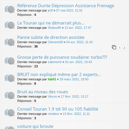
Référence Durite Dépression Assistance Freinage
Dernier message par
je2f
«
07 mai 2022, 11:32
Réponses :
4
Le Touran qui ne démarrait plus...
Dernier message par
Shatou85
«
13 avr. 2022, 17:47
Panne subite de direction assistée
Dernier message par
Clement38
«
04 avr. 2022, 11:42
Réponses :
36
1
2
Grosse perte de puissance soudaine: turbo???
Dernier message par
salomonS
«
01 avr. 2022, 19:43
Réponses :
13
BRUIT non expliqué même par 2 experts...
Dernier message par
fab01
«
29 mars 2022, 18:50
Réponses :
8
Bruit au niveau des roues
Dernier message par
Vinces
«
17 févr. 2022, 13:17
Réponses :
5
Conseil Touran 1.9 tdi 90 ou 105 fiabilité
Dernier message par
resideur
«
13 févr. 2022, 11:11
Réponses :
3
voiture qui broute