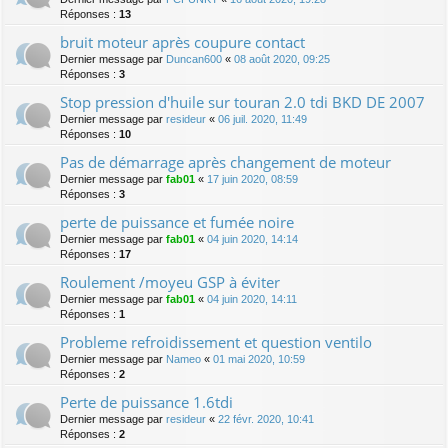
Réponses :
13
bruit moteur après coupure contact
Dernier message par
Duncan600
«
08 août 2020, 09:25
Réponses :
3
Stop pression d'huile sur touran 2.0 tdi BKD DE 2007
Dernier message par
resideur
«
06 juil. 2020, 11:49
Réponses :
10
Pas de démarrage après changement de moteur
Dernier message par
fab01
«
17 juin 2020, 08:59
Réponses :
3
perte de puissance et fumée noire
Dernier message par
fab01
«
04 juin 2020, 14:14
Réponses :
17
Roulement /moyeu GSP à éviter
Dernier message par
fab01
«
04 juin 2020, 14:11
Réponses :
1
Probleme refroidissement et question ventilo
Dernier message par
Nameo
«
01 mai 2020, 10:59
Réponses :
2
Perte de puissance 1.6tdi
Dernier message par
resideur
«
22 févr. 2020, 10:41
Réponses :
2