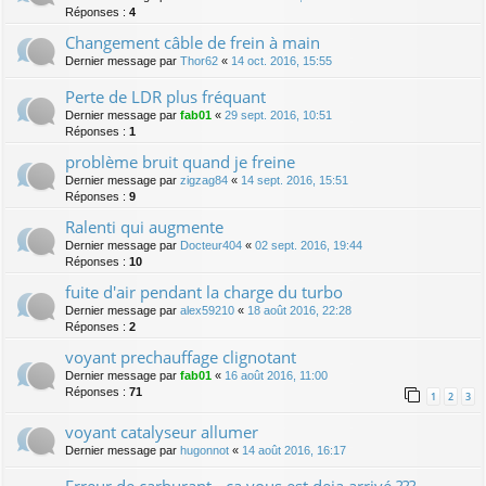
Réponses :
4
Changement câble de frein à main
Dernier message par
Thor62
«
14 oct. 2016, 15:55
Perte de LDR plus fréquant
Dernier message par
fab01
«
29 sept. 2016, 10:51
Réponses :
1
problème bruit quand je freine
Dernier message par
zigzag84
«
14 sept. 2016, 15:51
Réponses :
9
Ralenti qui augmente
Dernier message par
Docteur404
«
02 sept. 2016, 19:44
Réponses :
10
fuite d'air pendant la charge du turbo
Dernier message par
alex59210
«
18 août 2016, 22:28
Réponses :
2
voyant prechauffage clignotant
Dernier message par
fab01
«
16 août 2016, 11:00
Réponses :
71
1
2
3
voyant catalyseur allumer
Dernier message par
hugonnot
«
14 août 2016, 16:17
Erreur de carburant - ca vous est deja arrivé ???