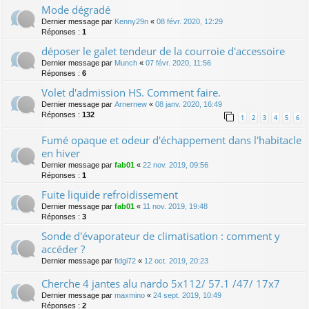
Mode dégradé
Dernier message par
Kenny29n
«
08 févr. 2020, 12:29
Réponses :
1
déposer le galet tendeur de la courroie d'accessoire
Dernier message par
Munch
«
07 févr. 2020, 11:56
Réponses :
6
Volet d'admission HS. Comment faire.
Dernier message par
Arnernew
«
08 janv. 2020, 16:49
Réponses :
132
1
2
3
4
5
6
Fumé opaque et odeur d'échappement dans l'habitacle
en hiver
Dernier message par
fab01
«
22 nov. 2019, 09:56
Réponses :
1
Fuite liquide refroidissement
Dernier message par
fab01
«
11 nov. 2019, 19:48
Réponses :
3
Sonde d'évaporateur de climatisation : comment y
accéder ?
Dernier message par
fidgi72
«
12 oct. 2019, 20:23
Cherche 4 jantes alu nardo 5x112/ 57.1 /47/ 17x7
Dernier message par
maxmino
«
24 sept. 2019, 10:49
Réponses :
2