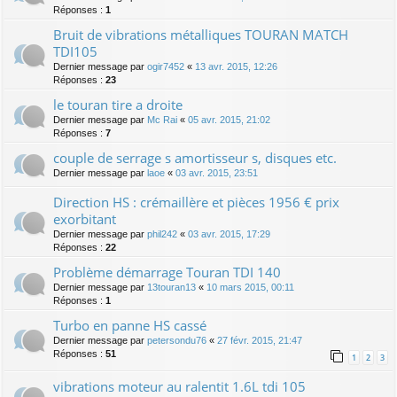
Réponses :
1
Bruit de vibrations métalliques TOURAN MATCH
TDI105
Dernier message par
ogir7452
«
13 avr. 2015, 12:26
Réponses :
23
le touran tire a droite
Dernier message par
Mc Rai
«
05 avr. 2015, 21:02
Réponses :
7
couple de serrage s amortisseur s, disques etc.
Dernier message par
laoe
«
03 avr. 2015, 23:51
Direction HS : crémaillère et pièces 1956 € prix
exorbitant
Dernier message par
phil242
«
03 avr. 2015, 17:29
Réponses :
22
Problème démarrage Touran TDI 140
Dernier message par
13touran13
«
10 mars 2015, 00:11
Réponses :
1
Turbo en panne HS cassé
Dernier message par
petersondu76
«
27 févr. 2015, 21:47
Réponses :
51
1
2
3
vibrations moteur au ralentit 1.6L tdi 105