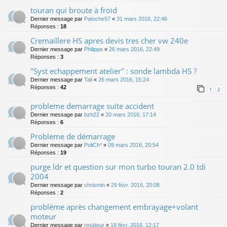
touran qui broute à froid
Dernier message par
Patoche57
«
31 mars 2016, 22:46
Réponses :
18
Cremaillere HS apres devis tres cher vw 240e
Dernier message par
Philippe
«
26 mars 2016, 22:49
Réponses :
3
"Syst echappement atelier" : sonde lambda HS ?
Dernier message par
Tali
«
26 mars 2016, 15:24
Réponses :
42
1
2
probleme demarrage suite accident
Dernier message par
bzh22
«
20 mars 2016, 17:14
Réponses :
6
Probleme de démarrage
Dernier message par
PoliCh*
«
09 mars 2016, 20:54
Réponses :
19
purge ldr et question sur mon turbo touran 2.0 tdi
2004
Dernier message par
chrismin
«
29 févr. 2016, 20:08
Réponses :
2
problème après changement embrayage+volant
moteur
Dernier message par
resideur
«
18 févr. 2016, 12:17