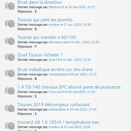
Bruit dans la direction
Dernier message par
Windtour31
«
20 mai 2024, 19:27
Réponses :
1
Touran qui pète les plombs
Dernier message par
resideur
«
27 avr. 2024, 10:58
Réponses :
2
Touran qui tremble à 90/100
Dernier message par
athmane.saib
«
16 déc. 2023, 21:25
Réponses :
7
Quel Touran Acheter ?
Dernier message par
Sylar19
«
14 déc. 2023, 13:32
Bruit métallique arrière sur dos d’ane
Dernier message par
Jeanphidaub
«
05 juil. 2023, 12:15
Réponses :
6
1.4 TSI 140 chevaux EPC allumé perte de puissance
Dernier message par
Francois33
«
28 mai 2023, 21:50
Réponses :
1
Touran 2019 détrompeur carburant
Dernier message par
totonenabou
«
24 mai 2023, 17:04
Réponses :
1
touran2 tdi 1.6 105ch / température eau
Dernier message par
resideur
«
16 mai 2023, 13:02