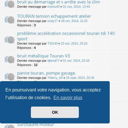
bruit au demarrage et s arrête avec la clim
Dernier message par
mumu43
«
01 nov. 2014, 13:43
TOURAN temoin echappement atelier
Dernier message par
orely17
«
28 oct. 2014, 11:15
Réponses :
3
problème accélération occasionnel touran tdi 140
sport
Dernier message par
TSI140
«
22 oct. 2014, 23:15
Réponses :
4
bruit métallique Touran V3
Dernier message par
djbenji77
«
01 oct. 2014, 22:10
Réponses :
12
panne touran, pompe gavage.
Dernier message par
Thierry_64
«
25 sept. 2014, 22:35
Réponses :
11
Bruit de grincement / couinement
En poursuivant votre navigation, vous acceptez
Dernier message par
Sine
«
12 sept. 2014, 11:49
l’utilisation de cookies.
En savoir plus
Réponses :
2
Panne sur touran 2.0 tdi
OK
Dernier message par
Flo91
«
10 sept. 2014, 10:45
Réponses :
19
Surchauffe moteur