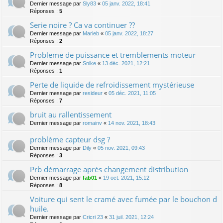
Dernier message par
Sly83
«
05 janv. 2022, 18:41
Réponses :
5
Serie noire ? Ca va continuer ??
Dernier message par
Marieb
«
05 janv. 2022, 18:27
Réponses :
2
Probleme de puissance et tremblements moteur
Dernier message par
Snike
«
13 déc. 2021, 12:21
Réponses :
1
Perte de liquide de refroidissement mystérieuse
Dernier message par
resideur
«
05 déc. 2021, 11:05
Réponses :
7
bruit au rallentissement
Dernier message par
romainv
«
14 nov. 2021, 18:43
problème capteur dsg ?
Dernier message par
Dily
«
05 nov. 2021, 09:43
Réponses :
3
Prb démarrage après changement distribution
Dernier message par
fab01
«
19 oct. 2021, 15:12
Réponses :
8
Voiture qui sent le cramé avec fumée par le bouchon d
huile.
Dernier message par
Cricri 23
«
31 juil. 2021, 12:24