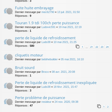
Réponses :
3
Fuite huite embrayage
Dernier message par
mec62790
«
13 juil. 2021, 01:50
Réponses :
9
Touran 1.9 tdi 100ch perte puissance
Dernier message par
Ludovic591
«
19 mai 2021, 22:19
Réponses :
1
perte de liquide de refroidissement
Dernier message par
Ludo38
«
10 mai 2021, 21:25
Réponses :
580
1
21
22
23
24
…
cliquetis moteur
Dernier message par
bebthebuilder
«
05 mai 2021, 16:10
Bruit sourd
Dernier message par
Broco
«
08 avr. 2021, 20:08
Réponses :
1
Perte de liquide de refroidissement inexpliquée
Dernier message par
Ludo38
«
18 févr. 2021, 15:47
Réponses :
3
Perte problème de puissance
Dernier message par
resideur
«
24 nov. 2020, 09:38
Réponses :
47
1
2