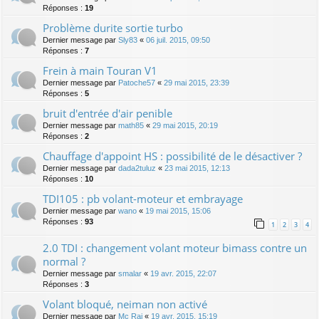
Réponses :
19
Problème durite sortie turbo
Dernier message par
Sly83
«
06 juil. 2015, 09:50
Réponses :
7
Frein à main Touran V1
Dernier message par
Patoche57
«
29 mai 2015, 23:39
Réponses :
5
bruit d'entrée d'air penible
Dernier message par
math85
«
29 mai 2015, 20:19
Réponses :
2
Chauffage d'appoint HS : possibilité de le désactiver ?
Dernier message par
dada2tuluz
«
23 mai 2015, 12:13
Réponses :
10
TDI105 : pb volant-moteur et embrayage
Dernier message par
wano
«
19 mai 2015, 15:06
Réponses :
93
1
2
3
4
2.0 TDI : changement volant moteur bimass contre un
normal ?
Dernier message par
smalar
«
19 avr. 2015, 22:07
Réponses :
3
Volant bloqué, neiman non activé
Dernier message par
Mc Rai
«
19 avr. 2015, 15:19