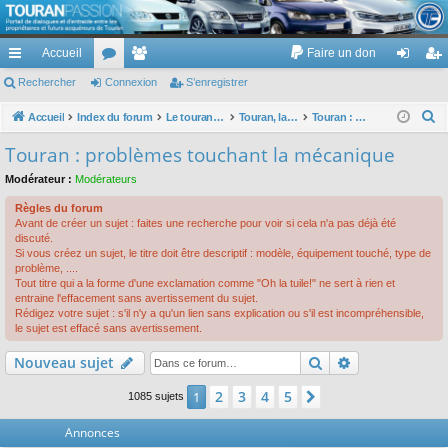
TouranPassion
Accueil
Faire un don
Le forum des propriétaires ou futurs acquéreurs du Volkswagen Touran
cc
Rechercher
or
Connexion
e
S’enregistrer
on
’e
ès
u
m
ne
nr
R
Accueil
Index du forum
Le touran dans ses versions I (V1 V2 V3) et II ...
Touran, la mécanique : moteurs, boites, transmissions, freins, direction, roues
Touran : problèmes touchant la mécanique
e
ra
m
br
xi
eg
Touran : problèmes touchant la mécanique
c
pi
s
es
on
ist
Modérateur :
Modérateurs
h
de
re
e
Règles du forum
Avant de créer un sujet : faites une recherche pour voir si cela n'a pas déjà été
r
r
discuté.
c
Si vous créez un sujet, le titre doit être descriptif : modèle, équipement touché, type de
problème, ....
h
Tout titre qui a la forme d'une exclamation comme "Oh la tuile!" ne sert à rien et
e
entraine l'effacement sans avertissement du sujet.
Rédigez votre sujet : s'il n'y a qu'un lien sans explication ou s'il est incompréhensible,
r
le sujet est effacé sans avertissement.
Rechercher
Recherche av
Nouveau sujet
2
3
4
5
1
Suivante
1085 sujets
Annonces