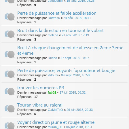
Dernier message par
Jacquemin
«
15 janv. 2019, 08:26
Réponses :
9
Perte de puissance et faible accélération
Dernier message par
Doffre76
«
24 déc. 2018, 18:41
Réponses :
1
Bruit dans la direction en tournant le volant
Dernier message par
motcha
«
21 nov. 2018, 17:19
Réponses :
3
Bruit à chaque changement de vitesse en 2eme 3eme
et 4eme
Dernier message par
Driche
«
27 sept. 2018, 10:07
Réponses :
1
Perte de puissance, voyants fap,moteur et bougie
Dernier message par
iddouzi
«
09 sept. 2018, 16:50
Réponses :
2
trouver les numeros PR
Dernier message par
fab01
«
17 juil. 2018, 08:32
Réponses :
17
Touran vibre au ralenti
Dernier message par
GaMbiToO
«
26 juin 2018, 22:33
Réponses :
6
Voyant direction jaune et rouge alterné
Dernier message par
touran_DE
«
06 juin 2018, 11:51