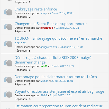
Réponses :
1
Embrayage reste enfoncé
Dernier message par
samy
«
27 août 2017, 12:05
Réponses :
2
Changement Silent Bloc de support moteur
Dernier message par
lorenz054
«
23 août 2017, 22:31
Réponses :
2
TOURAN : Embrayage qui déconne en 1er et marche
arrière
Dernier message par
gonçalvesp19
«
23 août 2017, 21:34
Réponses :
8
Démarrage à chaud difficile BKD 2008 malgré
démarreur changé
Dernier message par
fab01
«
16 août 2017, 12:09
Réponses :
6
Demontage poulie d'alternateur touran tdi 140ch
Dernier message par
Munch
«
22 juil. 2017, 15:01
Réponses :
7
Voyant direction assister jaune et esp et air bag rouge
Dernier message par
Sly83
«
21 juil. 2017, 15:01
Réponses :
5
Estimation coût réparation touran accident radiateur