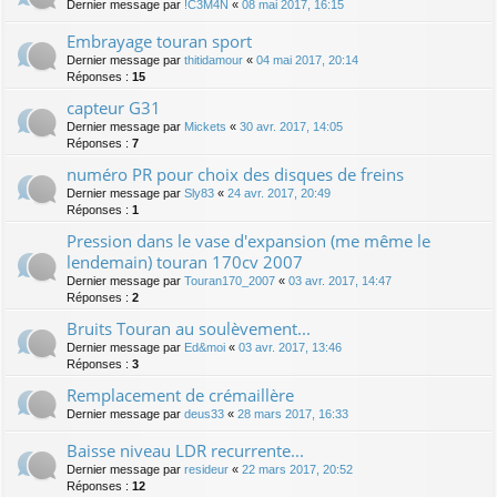
Dernier message par
!C3M4N
«
08 mai 2017, 16:15
Embrayage touran sport
Dernier message par
thitidamour
«
04 mai 2017, 20:14
Réponses :
15
capteur G31
Dernier message par
Mickets
«
30 avr. 2017, 14:05
Réponses :
7
numéro PR pour choix des disques de freins
Dernier message par
Sly83
«
24 avr. 2017, 20:49
Réponses :
1
Pression dans le vase d'expansion (me même le
lendemain) touran 170cv 2007
Dernier message par
Touran170_2007
«
03 avr. 2017, 14:47
Réponses :
2
Bruits Touran au soulèvement...
Dernier message par
Ed&moi
«
03 avr. 2017, 13:46
Réponses :
3
Remplacement de crémaillère
Dernier message par
deus33
«
28 mars 2017, 16:33
Baisse niveau LDR recurrente...
Dernier message par
resideur
«
22 mars 2017, 20:52
Réponses :
12