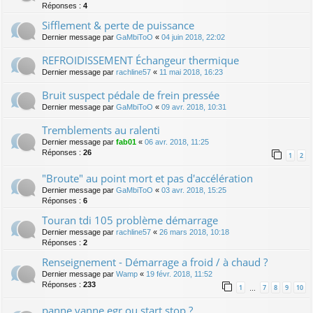
Réponses :
4
Sifflement & perte de puissance
Dernier message par
GaMbiToO
«
04 juin 2018, 22:02
REFROIDISSEMENT Échangeur thermique
Dernier message par
rachline57
«
11 mai 2018, 16:23
Bruit suspect pédale de frein pressée
Dernier message par
GaMbiToO
«
09 avr. 2018, 10:31
Tremblements au ralenti
Dernier message par
fab01
«
06 avr. 2018, 11:25
Réponses :
26
1
2
"Broute" au point mort et pas d'accélération
Dernier message par
GaMbiToO
«
03 avr. 2018, 15:25
Réponses :
6
Touran tdi 105 problème démarrage
Dernier message par
rachline57
«
26 mars 2018, 10:18
Réponses :
2
Renseignement - Démarrage a froid / à chaud ?
Dernier message par
Wamp
«
19 févr. 2018, 11:52
Réponses :
233
1
7
8
9
10
…
panne vanne egr ou start stop ?