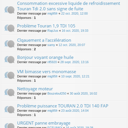
Consommation excessive liquide de refroidissement
Touran Tdi 2.0 sans signe de fuite
Dernier message par
mig95fr
«
22 oct. 2020, 12:00
Réponses :
1
Problème Touran 1,9 TDI 105
Dernier message par
RapJus
«
16 oct. 2020, 19:33
Clqauement a l'accélération
Dernier message par
samy
«
12 oct. 2020, 20:07
Réponses :
2
Bonjour voyant orange huile
Dernier message par
rif5920
«
28 sept. 2020, 13:16
VM bimasse vers monomasse
Dernier message par
mig95fr
«
10 sept. 2020, 12:21
Réponses :
1
Nettoyage moteur
Dernier message par
Bouzelouf250
«
30 août 2020, 16:02
Réponses :
1
Problème puissance TOURAN 2.0 TDI 140 FAP
Dernier message par
mig95fr
«
23 août 2020, 14:04
Réponses :
1
URGENT panne embrayage
Dernier message par
FCFUNKY
«
16 août 2020, 19:28