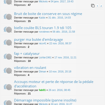
Dernier message par
Mickets
«
04 janv. 2017, 19:43
Réponses :
47
1
2
Bruit de boite de conserve en sous régime
Dernier message par
Kaïdo
«
31 déc. 2016, 14:03
Réponses :
15
bielle coulée BLS touran 1.9 tdi 105
Dernier message par
rorotimeo
«
06 déc. 2016, 21:58
purger ma butée d'embrayage
Dernier message par
nico41
«
22 nov. 2016, 08:37
Réponses :
2
fap + catalyseur
Dernier message par
LioVar1961
«
17 nov. 2016, 11:21
Réponses :
10
vibration en roulant
Dernier message par
Diman
«
10 nov. 2016, 20:18
Réponses :
4
Accoups moteur et perte de réponse de la pédale
d'accélération
Dernier message par
fab01
«
26 oct. 2016, 08:45
Réponses :
21
Démarrage impossible (panne insolite)
Dernier message par
Mickets
«
24 oct. 2016, 11:27