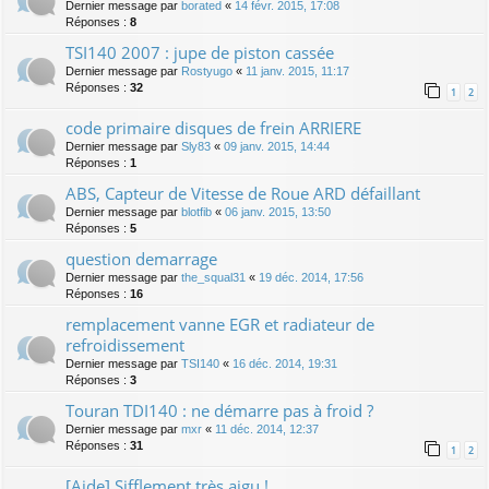
Dernier message par
borated
«
14 févr. 2015, 17:08
Réponses :
8
TSI140 2007 : jupe de piston cassée
Dernier message par
Rostyugo
«
11 janv. 2015, 11:17
Réponses :
32
1
2
code primaire disques de frein ARRIERE
Dernier message par
Sly83
«
09 janv. 2015, 14:44
Réponses :
1
ABS, Capteur de Vitesse de Roue ARD défaillant
Dernier message par
blotfib
«
06 janv. 2015, 13:50
Réponses :
5
question demarrage
Dernier message par
the_squal31
«
19 déc. 2014, 17:56
Réponses :
16
remplacement vanne EGR et radiateur de
refroidissement
Dernier message par
TSI140
«
16 déc. 2014, 19:31
Réponses :
3
Touran TDI140 : ne démarre pas à froid ?
Dernier message par
mxr
«
11 déc. 2014, 12:37
Réponses :
31
1
2
[Aide] Sifflement très aigu !