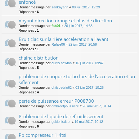
enfoncé
Dernier message par
sankayann
«
08 juil. 2017, 12:29
Réponses :
6
Voyant direction orange et plus de direction
Dernier message par
fab01
«
26 juin 2017, 14:33
Réponses :
1
Bruit clac sur la 1ère acceleration a l'avant
Dernier message par
Rafale06
«
22 juin 2017, 20:58
Réponses :
1
chaine distribution
Dernier message par
curtis newton
«
16 juin 2017, 09:47
Réponses :
5
problème de coupure turbo lors de l'accèleration et un
siflement
Dernier message par
chtiscedric62
«
03 juin 2017, 10:28
Réponses :
4
perte de puissance erreur P008700
Dernier message par
ombreetpoussiere
«
26 mai 2017, 01:14
Probleme de liquide de refroidissement
Dernier message par
goldenkaiser
«
19 mai 2017, 10:12
Réponses :
6
Pb compresseur 1.4tsi