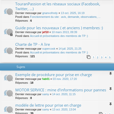
TouranPassion et les réseaux sociaux (Facebook,
Twitter, ...)
Dernier message par
gnanvofredy
«
13 oct. 2025, 16:19
Posté dans
Fonctionnement du site : avis, demande, observations, ...
Réponses :
6
Guide pour les nouveaux ( et anciens ) membres :)
Dernier message par
jef10
«
10 mars 2013, 09:39
Posté dans
Accueil et présentations des membres de TP :)
Charte de TP - A lire
Dernier message par
supercook
«
14 juil. 2025, 21:25
Posté dans
Accueil et présentations des membres de TP :)
Réponses :
121
1
2
3
4
5
Sujets
Exemple de procédure pour prise en charge
Dernier message par
fab01
«
03 nov. 2020, 17:20
Réponses :
18
MOTOR SERVICE : mine d'informations pour pannes
Dernier message par
samy
«
14 oct. 2020, 11:15
Réponses :
8
modèle de lettre pour prise en charge
Dernier message par
samy
«
13 oct. 2020, 13:04
Réponses :
39