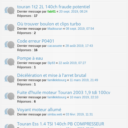
touran 1t2 2L 140ch fraude potentiel
Dernier message par
fab01
«
20 sept. 2019, 08:24
Réponses :
17
Où trouver boulon et clips turbo
Dernier message par
Madtouran
«
08 sept. 2019, 07:54
Réponses :
2
Code erreur P0401
Dernier message par
cacaouete
«
28 août 2019, 17:43
Réponses :
16
Pompe à eau
Dernier message par
Sly83
«
22 août 2019, 07:27
Réponses :
1
Décélération et mise à l'arret brutal
Dernier message par
famillelebourg
«
11 mars 2019, 21:49
Réponses :
1
Fuite d’huile moteur Touran 2003 1,9 tdi 100cv
Dernier message par
famillelebourg
«
10 mars 2019, 22:10
Réponses :
6
Voyant moteur allumé
Dernier message par
simba.web
«
03 févr. 2019, 11:31
Touran Ess 1.4 TSI 140ch PB COMPRESSEUR