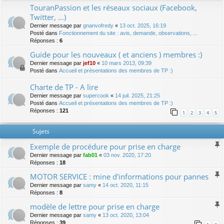
TouranPassion et les réseaux sociaux (Facebook,
Twitter, ...)
Dernier message par
gnanvofredy
«
13 oct. 2025, 16:19
Posté dans
Fonctionnement du site : avis, demande, observations, ...
Réponses :
6
Guide pour les nouveaux ( et anciens ) membres :)
Dernier message par
jef10
«
10 mars 2013, 09:39
Posté dans
Accueil et présentations des membres de TP :)
Charte de TP - A lire
Dernier message par
supercook
«
14 juil. 2025, 21:25
Posté dans
Accueil et présentations des membres de TP :)
Réponses :
121
1
2
3
4
5
Sujets
Exemple de procédure pour prise en charge
Dernier message par
fab01
«
03 nov. 2020, 17:20
Réponses :
18
MOTOR SERVICE : mine d'informations pour pannes
Dernier message par
samy
«
14 oct. 2020, 11:15
Réponses :
8
modèle de lettre pour prise en charge
Dernier message par
samy
«
13 oct. 2020, 13:04
Réponses :
39