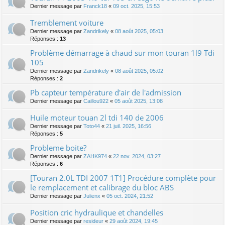
Dernier message par
Franck18
«
09 oct. 2025, 15:53
Tremblement voiture
Dernier message par
Zandrikely
«
08 août 2025, 05:03
Réponses :
13
Problème démarrage à chaud sur mon touran 1l9 Tdi
105
Dernier message par
Zandrikely
«
08 août 2025, 05:02
Réponses :
2
Pb capteur température d'air de l'admission
Dernier message par
Caillou922
«
05 août 2025, 13:08
Huile moteur touan 2l tdi 140 de 2006
Dernier message par
Toto44
«
21 juil. 2025, 16:56
Réponses :
5
Probleme boite?
Dernier message par
ZAHK974
«
22 nov. 2024, 03:27
Réponses :
6
[Touran 2.0L TDI 2007 1T1] Procédure complète pour
le remplacement et calibrage du bloc ABS
Dernier message par
Julienx
«
05 oct. 2024, 21:52
Position cric hydraulique et chandelles
Dernier message par
resideur
«
29 août 2024, 19:45