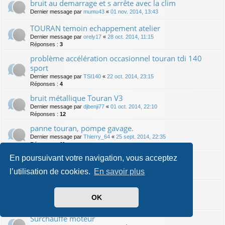
bruit au demarrage et s arrête avec la clim
Dernier message par
mumu43
«
01 nov. 2014, 13:43
TOURAN temoin echappement atelier
Dernier message par
orely17
«
28 oct. 2014, 11:15
Réponses :
3
problème accélération occasionnel touran tdi 140
sport
Dernier message par
TSI140
«
22 oct. 2014, 23:15
Réponses :
4
bruit métallique Touran V3
Dernier message par
djbenji77
«
01 oct. 2014, 22:10
Réponses :
12
panne touran, pompe gavage.
Dernier message par
Thierry_64
«
25 sept. 2014, 22:35
Réponses :
11
Bruit de grincement / couinement
En poursuivant votre navigation, vous acceptez
Dernier message par
Sine
«
12 sept. 2014, 11:49
l’utilisation de cookies.
En savoir plus
Réponses :
2
Panne sur touran 2.0 tdi
OK
Dernier message par
Flo91
«
10 sept. 2014, 10:45
Réponses :
19
Surchauffe moteur