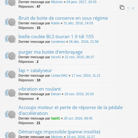
Dernier message par
Mickets
«
04 janv. 2017, 19:43
Réponses :
47
1
2
Bruit de boite de conserve en sous régime
Dernier message par
Kaïdo
«
31 déc. 2016, 14:03
Réponses :
15
bielle coulée BLS touran 1.9 tdi 105
Dernier message par
rorotimeo
«
06 déc. 2016, 21:58
purger ma butée d'embrayage
Dernier message par
nico41
«
22 nov. 2016, 08:37
Réponses :
2
fap + catalyseur
Dernier message par
LioVar1961
«
17 nov. 2016, 11:21
Réponses :
10
vibration en roulant
Dernier message par
Diman
«
10 nov. 2016, 20:18
Réponses :
4
Accoups moteur et perte de réponse de la pédale
d'accélération
Dernier message par
fab01
«
26 oct. 2016, 08:45
Réponses :
21
Démarrage impossible (panne insolite)
Dernier message par
Mickets
«
24 oct. 2016, 11:27