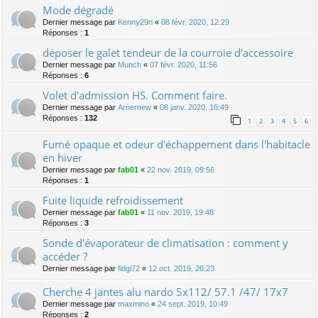
Mode dégradé
Dernier message par
Kenny29n
«
08 févr. 2020, 12:29
Réponses :
1
déposer le galet tendeur de la courroie d'accessoire
Dernier message par
Munch
«
07 févr. 2020, 11:56
Réponses :
6
Volet d'admission HS. Comment faire.
Dernier message par
Arnernew
«
08 janv. 2020, 16:49
Réponses :
132
1
2
3
4
5
6
Fumé opaque et odeur d'échappement dans l'habitacle
en hiver
Dernier message par
fab01
«
22 nov. 2019, 09:56
Réponses :
1
Fuite liquide refroidissement
Dernier message par
fab01
«
11 nov. 2019, 19:48
Réponses :
3
Sonde d'évaporateur de climatisation : comment y
accéder ?
Dernier message par
fidgi72
«
12 oct. 2019, 20:23
Cherche 4 jantes alu nardo 5x112/ 57.1 /47/ 17x7
Dernier message par
maxmino
«
24 sept. 2019, 10:49
Réponses :
2