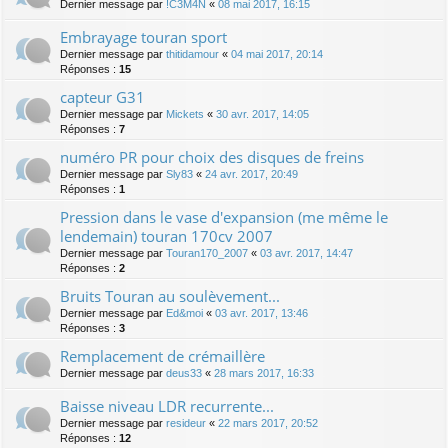
Dernier message par
!C3M4N
«
08 mai 2017, 16:15
Embrayage touran sport
Dernier message par
thitidamour
«
04 mai 2017, 20:14
Réponses :
15
capteur G31
Dernier message par
Mickets
«
30 avr. 2017, 14:05
Réponses :
7
numéro PR pour choix des disques de freins
Dernier message par
Sly83
«
24 avr. 2017, 20:49
Réponses :
1
Pression dans le vase d'expansion (me même le
lendemain) touran 170cv 2007
Dernier message par
Touran170_2007
«
03 avr. 2017, 14:47
Réponses :
2
Bruits Touran au soulèvement...
Dernier message par
Ed&moi
«
03 avr. 2017, 13:46
Réponses :
3
Remplacement de crémaillère
Dernier message par
deus33
«
28 mars 2017, 16:33
Baisse niveau LDR recurrente...
Dernier message par
resideur
«
22 mars 2017, 20:52
Réponses :
12