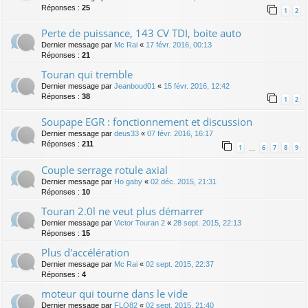
Réponses :
25
1
2
Perte de puissance, 143 CV TDI, boite auto
Dernier message par
Mc Rai
«
17 févr. 2016, 00:13
Réponses :
21
Touran qui tremble
Dernier message par
Jeanboud01
«
15 févr. 2016, 12:42
Réponses :
38
1
2
Soupape EGR : fonctionnement et discussion
Dernier message par
deus33
«
07 févr. 2016, 16:17
Réponses :
211
1
6
7
8
9
…
Couple serrage rotule axial
Dernier message par
Ho gaby
«
02 déc. 2015, 21:31
Réponses :
10
Touran 2.0l ne veut plus démarrer
Dernier message par
Victor Touran 2
«
28 sept. 2015, 22:13
Réponses :
15
Plus d'accélération
Dernier message par
Mc Rai
«
02 sept. 2015, 22:37
Réponses :
4
moteur qui tourne dans le vide
Dernier message par
FLO82
«
02 sept. 2015, 21:40