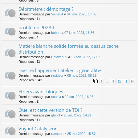
Réponses :
3
Débitmètre : démontage ?
Dernier message par
Viens84
«
04 févr. 2023, 17:09
Réponses :
11
problème P0234
Dernier message par
bèbert
«
07 janv. 2023, 18:36
Réponses :
4
Matière blanche solide formée au dessus cache
distribution
Dernier message par
Coxwen59
«
16 nov. 2022, 17:02
Réponses :
11
"Syst echappement atelier" : généralités
Dernier message par
resideur
«
08 nov. 2022, 08:19
Réponses :
343
1
11
12
13
14
…
Etriers avant bloqués
Dernier message par
xoucla
«
20 oct. 2022, 16:26
Réponses :
2
Quel est cette version de TDI ?
Dernier message par
gbigot
«
25 juil. 2022, 14:21
Réponses :
11
Voyant Catalyseur
Dernier message par
ransson
«
25 mai 2022, 15:57