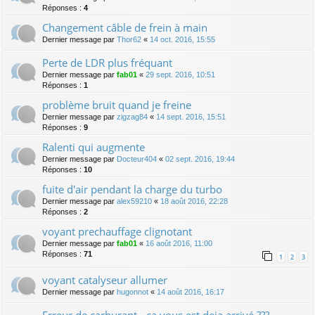
Réponses :
4
Changement câble de frein à main
Dernier message par
Thor62
«
14 oct. 2016, 15:55
Perte de LDR plus fréquant
Dernier message par
fab01
«
29 sept. 2016, 10:51
Réponses :
1
problème bruit quand je freine
Dernier message par
zigzag84
«
14 sept. 2016, 15:51
Réponses :
9
Ralenti qui augmente
Dernier message par
Docteur404
«
02 sept. 2016, 19:44
Réponses :
10
fuite d'air pendant la charge du turbo
Dernier message par
alex59210
«
18 août 2016, 22:28
Réponses :
2
voyant prechauffage clignotant
Dernier message par
fab01
«
16 août 2016, 11:00
Réponses :
71
1
2
3
voyant catalyseur allumer
Dernier message par
hugonnot
«
14 août 2016, 16:17
Erreur de carburant - ca vous est deja arrivé ???