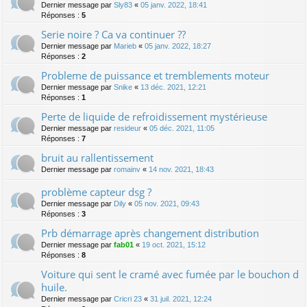
Dernier message par
Sly83
«
05 janv. 2022, 18:41
Réponses :
5
Serie noire ? Ca va continuer ??
Dernier message par
Marieb
«
05 janv. 2022, 18:27
Réponses :
2
Probleme de puissance et tremblements moteur
Dernier message par
Snike
«
13 déc. 2021, 12:21
Réponses :
1
Perte de liquide de refroidissement mystérieuse
Dernier message par
resideur
«
05 déc. 2021, 11:05
Réponses :
7
bruit au rallentissement
Dernier message par
romainv
«
14 nov. 2021, 18:43
problème capteur dsg ?
Dernier message par
Dily
«
05 nov. 2021, 09:43
Réponses :
3
Prb démarrage après changement distribution
Dernier message par
fab01
«
19 oct. 2021, 15:12
Réponses :
8
Voiture qui sent le cramé avec fumée par le bouchon d
huile.
Dernier message par
Cricri 23
«
31 juil. 2021, 12:24