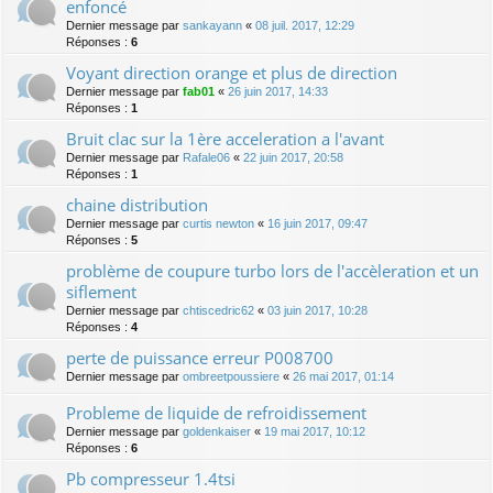
enfoncé
Dernier message par
sankayann
«
08 juil. 2017, 12:29
Réponses :
6
Voyant direction orange et plus de direction
Dernier message par
fab01
«
26 juin 2017, 14:33
Réponses :
1
Bruit clac sur la 1ère acceleration a l'avant
Dernier message par
Rafale06
«
22 juin 2017, 20:58
Réponses :
1
chaine distribution
Dernier message par
curtis newton
«
16 juin 2017, 09:47
Réponses :
5
problème de coupure turbo lors de l'accèleration et un
siflement
Dernier message par
chtiscedric62
«
03 juin 2017, 10:28
Réponses :
4
perte de puissance erreur P008700
Dernier message par
ombreetpoussiere
«
26 mai 2017, 01:14
Probleme de liquide de refroidissement
Dernier message par
goldenkaiser
«
19 mai 2017, 10:12
Réponses :
6
Pb compresseur 1.4tsi