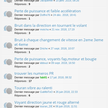
Dernier message par
Jacquemin
«
15 janv. 2019, 08:26
Réponses :
9
Perte de puissance et faible accélération
Dernier message par
Doffre76
«
24 déc. 2018, 18:41
Réponses :
1
Bruit dans la direction en tournant le volant
Dernier message par
motcha
«
21 nov. 2018, 17:19
Réponses :
3
Bruit à chaque changement de vitesse en 2eme 3eme
et 4eme
Dernier message par
Driche
«
27 sept. 2018, 10:07
Réponses :
1
Perte de puissance, voyants fap,moteur et bougie
Dernier message par
iddouzi
«
09 sept. 2018, 16:50
Réponses :
2
trouver les numeros PR
Dernier message par
fab01
«
17 juil. 2018, 08:32
Réponses :
17
Touran vibre au ralenti
Dernier message par
GaMbiToO
«
26 juin 2018, 22:33
Réponses :
6
Voyant direction jaune et rouge alterné
Dernier message par
touran_DE
«
06 juin 2018, 11:51