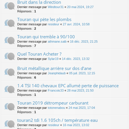
Bruit dans la direction
Dernier message par
Windtour31
«
20 mai 2024, 19:27
Réponses :
1
Touran qui pète les plombs
Dernier message par
resideur
«
27 avr. 2024, 10:58
Réponses :
2
Touran qui tremble à 90/100
Dernier message par
athmane.saib
«
16 déc. 2023, 21:25
Réponses :
7
Quel Touran Acheter ?
Dernier message par
Sylar19
«
14 déc. 2023, 13:32
Bruit métallique arrière sur dos d’ane
Dernier message par
Jeanphidaub
«
05 juil. 2023, 12:15
Réponses :
6
1.4 TSI 140 chevaux EPC allumé perte de puissance
Dernier message par
Francois33
«
28 mai 2023, 21:50
Réponses :
1
Touran 2019 détrompeur carburant
Dernier message par
totonenabou
«
24 mai 2023, 17:04
Réponses :
1
touran2 tdi 1.6 105ch / température eau
Dernier message par
resideur
«
16 mai 2023, 13:02