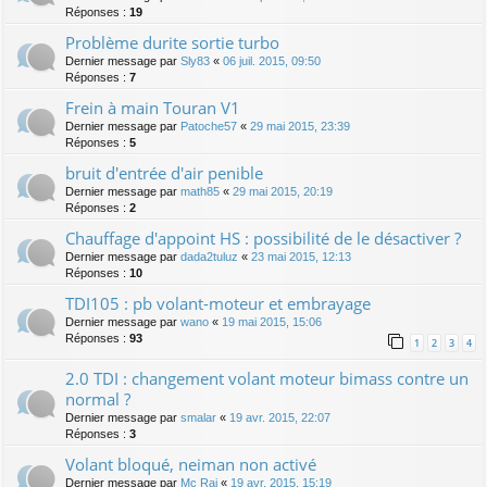
Réponses :
19
Problème durite sortie turbo
Dernier message par
Sly83
«
06 juil. 2015, 09:50
Réponses :
7
Frein à main Touran V1
Dernier message par
Patoche57
«
29 mai 2015, 23:39
Réponses :
5
bruit d'entrée d'air penible
Dernier message par
math85
«
29 mai 2015, 20:19
Réponses :
2
Chauffage d'appoint HS : possibilité de le désactiver ?
Dernier message par
dada2tuluz
«
23 mai 2015, 12:13
Réponses :
10
TDI105 : pb volant-moteur et embrayage
Dernier message par
wano
«
19 mai 2015, 15:06
Réponses :
93
1
2
3
4
2.0 TDI : changement volant moteur bimass contre un
normal ?
Dernier message par
smalar
«
19 avr. 2015, 22:07
Réponses :
3
Volant bloqué, neiman non activé
Dernier message par
Mc Rai
«
19 avr. 2015, 15:19