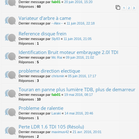
Dernier message par
fab01
«
20 juin 2016, 15:20
Réponses :
60
1
2
3
Variateur d'arbre à came
Dernier message par
--Alex--
«
11 juin 2016, 22:18
Reference disque frein
Dernier message par
Sly83
«
11 juin 2016, 21:05
Réponses :
1
Identification Bruit moteur embrayage 2.0l TDI
Dernier message par
Mc Rai
«
09 juin 2016, 21:02
Réponses :
5
probleme direction electique
Dernier message par
chrismin
«
05 juin 2016, 17:17
Réponses :
3
Touran en panne plus lumière TDB, plus de demarreur
Dernier message par
fab01
«
19 mai 2016, 08:17
Réponses :
10
Probleme de ralentie
Dernier message par
Laraki
«
14 mai 2016, 20:46
Réponses :
1
Perte LDR 1.6 TDI 105 (Résolu)
Dernier message par
maximus42
«
21 avr. 2016, 20:01
Réponses :
2