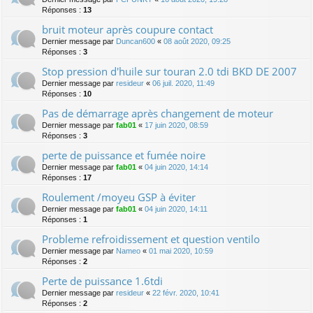
Réponses :
13
bruit moteur après coupure contact
Dernier message par
Duncan600
«
08 août 2020, 09:25
Réponses :
3
Stop pression d'huile sur touran 2.0 tdi BKD DE 2007
Dernier message par
resideur
«
06 juil. 2020, 11:49
Réponses :
10
Pas de démarrage après changement de moteur
Dernier message par
fab01
«
17 juin 2020, 08:59
Réponses :
3
perte de puissance et fumée noire
Dernier message par
fab01
«
04 juin 2020, 14:14
Réponses :
17
Roulement /moyeu GSP à éviter
Dernier message par
fab01
«
04 juin 2020, 14:11
Réponses :
1
Probleme refroidissement et question ventilo
Dernier message par
Nameo
«
01 mai 2020, 10:59
Réponses :
2
Perte de puissance 1.6tdi
Dernier message par
resideur
«
22 févr. 2020, 10:41
Réponses :
2