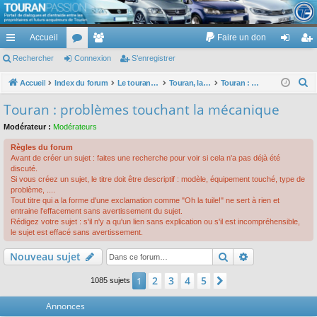
TouranPassion
Accueil
Faire un don
Le forum des propriétaires ou futurs acquéreurs du Volkswagen Touran
cc
Rechercher
or
Connexion
e
S’enregistrer
on
’e
ès
u
m
ne
nr
R
Accueil
Index du forum
Le touran dans ses versions I (V1 V2 V3) et II ...
Touran, la mécanique : moteurs, boites, transmissions, freins, direction, roues
Touran : problèmes touchant la mécanique
e
ra
m
br
xi
eg
Touran : problèmes touchant la mécanique
c
pi
s
es
on
ist
Modérateur :
Modérateurs
h
de
re
e
Règles du forum
Avant de créer un sujet : faites une recherche pour voir si cela n'a pas déjà été
r
r
discuté.
c
Si vous créez un sujet, le titre doit être descriptif : modèle, équipement touché, type de
problème, ....
h
Tout titre qui a la forme d'une exclamation comme "Oh la tuile!" ne sert à rien et
e
entraine l'effacement sans avertissement du sujet.
Rédigez votre sujet : s'il n'y a qu'un lien sans explication ou s'il est incompréhensible,
r
le sujet est effacé sans avertissement.
Rechercher
Recherche av
Nouveau sujet
2
3
4
5
1
Suivante
1085 sujets
Annonces