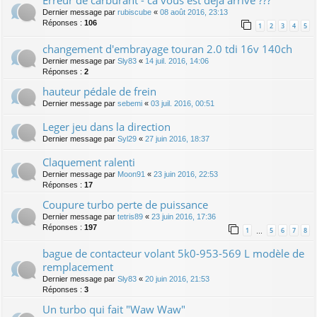
Dernier message par
rubiscube
«
08 août 2016, 23:13
Réponses :
106
1
2
3
4
5
changement d'embrayage touran 2.0 tdi 16v 140ch
Dernier message par
Sly83
«
14 juil. 2016, 14:06
Réponses :
2
hauteur pédale de frein
Dernier message par
sebemi
«
03 juil. 2016, 00:51
Leger jeu dans la direction
Dernier message par
Syl29
«
27 juin 2016, 18:37
Claquement ralenti
Dernier message par
Moon91
«
23 juin 2016, 22:53
Réponses :
17
Coupure turbo perte de puissance
Dernier message par
tetris89
«
23 juin 2016, 17:36
Réponses :
197
1
5
6
7
8
…
bague de contacteur volant 5k0-953-569 L modèle de
remplacement
Dernier message par
Sly83
«
20 juin 2016, 21:53
Réponses :
3
Un turbo qui fait "Waw Waw"