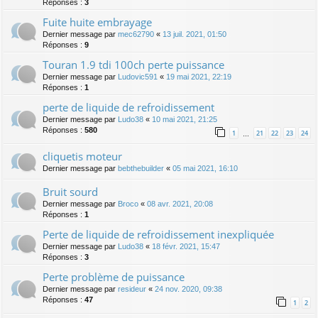
Réponses :
3
Fuite huite embrayage
Dernier message par
mec62790
«
13 juil. 2021, 01:50
Réponses :
9
Touran 1.9 tdi 100ch perte puissance
Dernier message par
Ludovic591
«
19 mai 2021, 22:19
Réponses :
1
perte de liquide de refroidissement
Dernier message par
Ludo38
«
10 mai 2021, 21:25
Réponses :
580
1
21
22
23
24
…
cliquetis moteur
Dernier message par
bebthebuilder
«
05 mai 2021, 16:10
Bruit sourd
Dernier message par
Broco
«
08 avr. 2021, 20:08
Réponses :
1
Perte de liquide de refroidissement inexpliquée
Dernier message par
Ludo38
«
18 févr. 2021, 15:47
Réponses :
3
Perte problème de puissance
Dernier message par
resideur
«
24 nov. 2020, 09:38
Réponses :
47
1
2