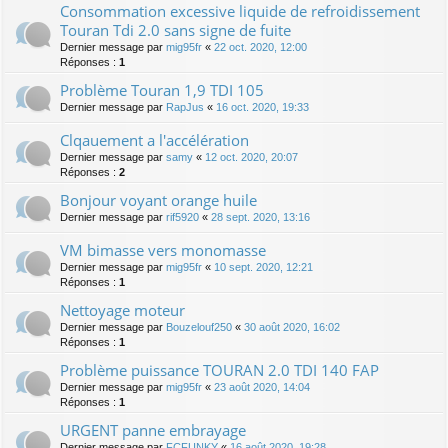
Consommation excessive liquide de refroidissement
Touran Tdi 2.0 sans signe de fuite
Dernier message par
mig95fr
«
22 oct. 2020, 12:00
Réponses :
1
Problème Touran 1,9 TDI 105
Dernier message par
RapJus
«
16 oct. 2020, 19:33
Clqauement a l'accélération
Dernier message par
samy
«
12 oct. 2020, 20:07
Réponses :
2
Bonjour voyant orange huile
Dernier message par
rif5920
«
28 sept. 2020, 13:16
VM bimasse vers monomasse
Dernier message par
mig95fr
«
10 sept. 2020, 12:21
Réponses :
1
Nettoyage moteur
Dernier message par
Bouzelouf250
«
30 août 2020, 16:02
Réponses :
1
Problème puissance TOURAN 2.0 TDI 140 FAP
Dernier message par
mig95fr
«
23 août 2020, 14:04
Réponses :
1
URGENT panne embrayage
Dernier message par
FCFUNKY
«
16 août 2020, 19:28