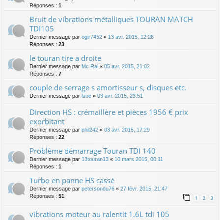
Réponses :
1
Bruit de vibrations métalliques TOURAN MATCH
TDI105
Dernier message par
ogir7452
«
13 avr. 2015, 12:26
Réponses :
23
le touran tire a droite
Dernier message par
Mc Rai
«
05 avr. 2015, 21:02
Réponses :
7
couple de serrage s amortisseur s, disques etc.
Dernier message par
laoe
«
03 avr. 2015, 23:51
Direction HS : crémaillère et pièces 1956 € prix
exorbitant
Dernier message par
phil242
«
03 avr. 2015, 17:29
Réponses :
22
Problème démarrage Touran TDI 140
Dernier message par
13touran13
«
10 mars 2015, 00:11
Réponses :
1
Turbo en panne HS cassé
Dernier message par
petersondu76
«
27 févr. 2015, 21:47
Réponses :
51
1
2
3
vibrations moteur au ralentit 1.6L tdi 105