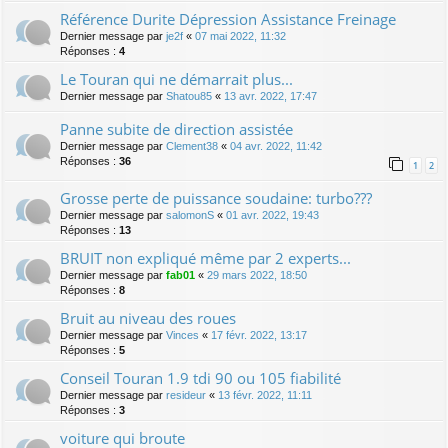
Référence Durite Dépression Assistance Freinage
Dernier message par
je2f
«
07 mai 2022, 11:32
Réponses :
4
Le Touran qui ne démarrait plus...
Dernier message par
Shatou85
«
13 avr. 2022, 17:47
Panne subite de direction assistée
Dernier message par
Clement38
«
04 avr. 2022, 11:42
Réponses :
36
1
2
Grosse perte de puissance soudaine: turbo???
Dernier message par
salomonS
«
01 avr. 2022, 19:43
Réponses :
13
BRUIT non expliqué même par 2 experts...
Dernier message par
fab01
«
29 mars 2022, 18:50
Réponses :
8
Bruit au niveau des roues
Dernier message par
Vinces
«
17 févr. 2022, 13:17
Réponses :
5
Conseil Touran 1.9 tdi 90 ou 105 fiabilité
Dernier message par
resideur
«
13 févr. 2022, 11:11
Réponses :
3
voiture qui broute