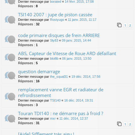
Dernier message par
borated
«
14 févr. 2015, 17:08
Réponses :
8
TSI140 2007 : jupe de piston cassée
Dernier message par
Rostyugo
«
11 janv. 2015, 11:17
Réponses :
32
1
2
code primaire disques de frein ARRIERE
Dernier message par
Sly83
«
09 janv. 2015, 14:44
Réponses :
1
ABS, Capteur de Vitesse de Roue ARD défaillant
Dernier message par
blotfib
«
06 janv. 2015, 13:50
Réponses :
5
question demarrage
Dernier message par
the_squal31
«
19 déc. 2014, 17:56
Réponses :
16
remplacement vanne EGR et radiateur de
refroidissement
Dernier message par
TSI140
«
16 déc. 2014, 19:31
Réponses :
3
Touran TDI140 : ne démarre pas à froid ?
Dernier message par
mxr
«
11 déc. 2014, 12:37
Réponses :
31
1
2
[Aide] Sifflement très aigu !