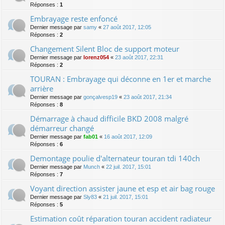
Réponses :
1
Embrayage reste enfoncé
Dernier message par
samy
«
27 août 2017, 12:05
Réponses :
2
Changement Silent Bloc de support moteur
Dernier message par
lorenz054
«
23 août 2017, 22:31
Réponses :
2
TOURAN : Embrayage qui déconne en 1er et marche
arrière
Dernier message par
gonçalvesp19
«
23 août 2017, 21:34
Réponses :
8
Démarrage à chaud difficile BKD 2008 malgré
démarreur changé
Dernier message par
fab01
«
16 août 2017, 12:09
Réponses :
6
Demontage poulie d'alternateur touran tdi 140ch
Dernier message par
Munch
«
22 juil. 2017, 15:01
Réponses :
7
Voyant direction assister jaune et esp et air bag rouge
Dernier message par
Sly83
«
21 juil. 2017, 15:01
Réponses :
5
Estimation coût réparation touran accident radiateur