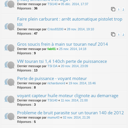
Dernier message par
TSI140
«
05 déc. 2014, 17:37
Réponses :
36
1
2
Faire plein carburant : arrêt automatique pistolet trop
tôt
Dernier message par
Criss83200
«
28 nov. 2014, 19:10
Réponses :
47
1
2
Gros soucis frein à main sur touran neuf 2014
Dernier message par
fab01
«
25 nov. 2014, 14:18
Réponses :
9
VW touran tsi 1,4 140ch perte de puissancece
Dernier message par
TSI DA
«
20 nov. 2014, 23:09
Réponses :
13
Perte de puissance - voyant moteur
Dernier message par
richardunord
«
19 nov. 2014, 15:46
Réponses :
8
voyant capteur huile moteur clignote au demarrage
Dernier message par
TSI140
«
11 nov. 2014, 21:00
Réponses :
3
Probleme de bruit parasite sur un touran 140 de 2012
Dernier message par
mumu43
«
02 nov. 2014, 21:26
Réponses :
5