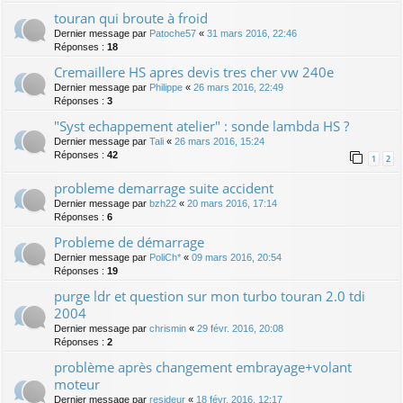
touran qui broute à froid
Dernier message par
Patoche57
«
31 mars 2016, 22:46
Réponses :
18
Cremaillere HS apres devis tres cher vw 240e
Dernier message par
Philippe
«
26 mars 2016, 22:49
Réponses :
3
"Syst echappement atelier" : sonde lambda HS ?
Dernier message par
Tali
«
26 mars 2016, 15:24
Réponses :
42
1
2
probleme demarrage suite accident
Dernier message par
bzh22
«
20 mars 2016, 17:14
Réponses :
6
Probleme de démarrage
Dernier message par
PoliCh*
«
09 mars 2016, 20:54
Réponses :
19
purge ldr et question sur mon turbo touran 2.0 tdi
2004
Dernier message par
chrismin
«
29 févr. 2016, 20:08
Réponses :
2
problème après changement embrayage+volant
moteur
Dernier message par
resideur
«
18 févr. 2016, 12:17