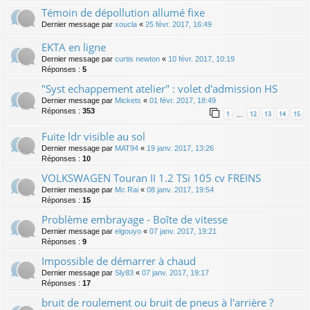
Témoin de dépollution allumé fixe
Dernier message par
xoucla
«
25 févr. 2017, 16:49
EKTA en ligne
Dernier message par
curtis newton
«
10 févr. 2017, 10:19
Réponses :
5
"Syst echappement atelier" : volet d'admission HS
Dernier message par
Mickets
«
01 févr. 2017, 18:49
Réponses :
353
1
12
13
14
15
…
Fuite ldr visible au sol
Dernier message par
MAT94
«
19 janv. 2017, 13:26
Réponses :
10
VOLKSWAGEN Touran II 1.2 TSi 105 cv FREINS
Dernier message par
Mc Rai
«
08 janv. 2017, 19:54
Réponses :
15
Problème embrayage - Boîte de vitesse
Dernier message par
elgouyo
«
07 janv. 2017, 19:21
Réponses :
9
Impossible de démarrer à chaud
Dernier message par
Sly83
«
07 janv. 2017, 19:17
Réponses :
17
bruit de roulement ou bruit de pneus à l'arrière ?