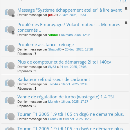
1
2
Message "Système échappement atelier" à lire avant
Dernier message par
jef10
«
20 avr. 2008, 19:33
Problèmes Embrayage / Volant moteur ... Membres
concernés ..
Dernier message par
Vindel
«
06 mars 2008, 12:03
Probleme assitance freinage
Dernier message par
Shatou85
«
20 déc. 2025, 17:28
Réponses :
7
Plus de compteur et de démarrage 2l tdi 140cv
Dernier message par
Sly83
«
24 oct. 2025, 07:06
Réponses :
9
Radiateur refroidisseur de carburant
Dernier message par
Toto44
«
16 oct. 2025, 22:45
Réponses :
3
Vanne de régulation de turbo (wastegate) 1.4 TSI
Dernier message par
Munch
«
16 oct. 2025, 17:17
Réponses :
2
Touran T1 2005 1.9 tdi 105 ch dsg6 ne démarre plus.
Dernier message par
Franck18
«
09 oct. 2025, 15:53
Touran T1 2005 1.9 tdi 105 ch dsg6 ne démarre plus.