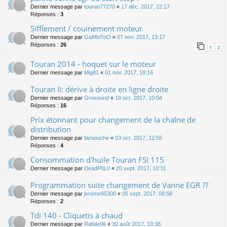
Dernier message par
touran77270
«
17 déc. 2017, 22:17
Réponses :
3
Sifflement / couinement moteur
Dernier message par
GaMbiToO
«
07 nov. 2017, 13:17
Réponses :
26
1
2
Touran 2014 - hoquet sur le moteur
Dernier message par
Mig81
«
01 nov. 2017, 18:16
Touran II: dérive à droite en ligne droite
Dernier message par
Grosound
«
18 oct. 2017, 10:04
Réponses :
16
Prix étonnant pour changement de la chaîne de
distribution
Dernier message par
farnouche
«
03 oct. 2017, 12:55
Réponses :
4
Consommation d'huile Touran FSI 115
Dernier message par
DeadP0L0
«
20 sept. 2017, 10:31
Programmation suite changement de Vanne EGR ??
Dernier message par
jerome85300
«
05 sept. 2017, 08:58
Réponses :
2
Tdi 140 - Cliquetis à chaud
Dernier message par
Rafale06
«
30 août 2017, 10:38