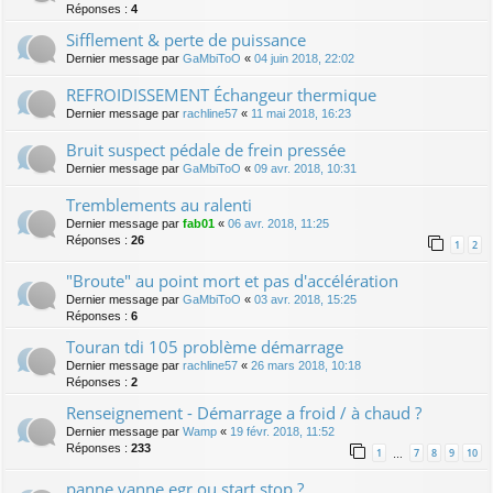
Réponses :
4
Sifflement & perte de puissance
Dernier message par
GaMbiToO
«
04 juin 2018, 22:02
REFROIDISSEMENT Échangeur thermique
Dernier message par
rachline57
«
11 mai 2018, 16:23
Bruit suspect pédale de frein pressée
Dernier message par
GaMbiToO
«
09 avr. 2018, 10:31
Tremblements au ralenti
Dernier message par
fab01
«
06 avr. 2018, 11:25
Réponses :
26
1
2
"Broute" au point mort et pas d'accélération
Dernier message par
GaMbiToO
«
03 avr. 2018, 15:25
Réponses :
6
Touran tdi 105 problème démarrage
Dernier message par
rachline57
«
26 mars 2018, 10:18
Réponses :
2
Renseignement - Démarrage a froid / à chaud ?
Dernier message par
Wamp
«
19 févr. 2018, 11:52
Réponses :
233
1
7
8
9
10
…
panne vanne egr ou start stop ?