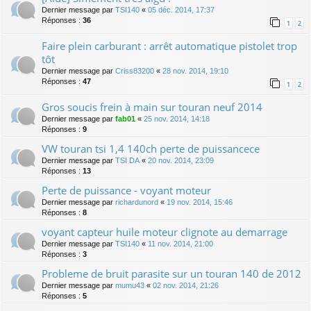
Dernier message par
TSI140
«
05 déc. 2014, 17:37
Réponses :
36
1
2
Faire plein carburant : arrêt automatique pistolet trop
tôt
Dernier message par
Criss83200
«
28 nov. 2014, 19:10
Réponses :
47
1
2
Gros soucis frein à main sur touran neuf 2014
Dernier message par
fab01
«
25 nov. 2014, 14:18
Réponses :
9
VW touran tsi 1,4 140ch perte de puissancece
Dernier message par
TSI DA
«
20 nov. 2014, 23:09
Réponses :
13
Perte de puissance - voyant moteur
Dernier message par
richardunord
«
19 nov. 2014, 15:46
Réponses :
8
voyant capteur huile moteur clignote au demarrage
Dernier message par
TSI140
«
11 nov. 2014, 21:00
Réponses :
3
Probleme de bruit parasite sur un touran 140 de 2012
Dernier message par
mumu43
«
02 nov. 2014, 21:26
Réponses :
5