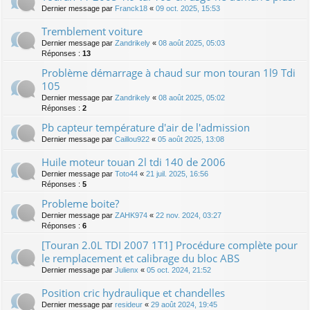
Dernier message par
Franck18
«
09 oct. 2025, 15:53
Tremblement voiture
Dernier message par
Zandrikely
«
08 août 2025, 05:03
Réponses :
13
Problème démarrage à chaud sur mon touran 1l9 Tdi
105
Dernier message par
Zandrikely
«
08 août 2025, 05:02
Réponses :
2
Pb capteur température d'air de l'admission
Dernier message par
Caillou922
«
05 août 2025, 13:08
Huile moteur touan 2l tdi 140 de 2006
Dernier message par
Toto44
«
21 juil. 2025, 16:56
Réponses :
5
Probleme boite?
Dernier message par
ZAHK974
«
22 nov. 2024, 03:27
Réponses :
6
[Touran 2.0L TDI 2007 1T1] Procédure complète pour
le remplacement et calibrage du bloc ABS
Dernier message par
Julienx
«
05 oct. 2024, 21:52
Position cric hydraulique et chandelles
Dernier message par
resideur
«
29 août 2024, 19:45