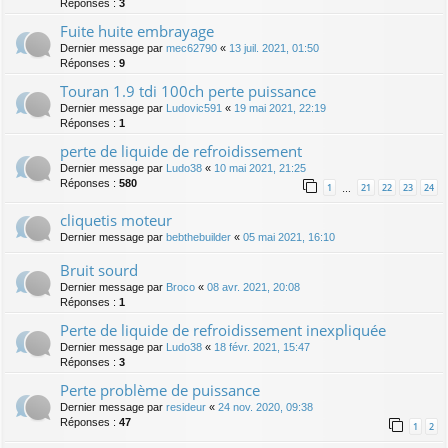
Réponses :
3
Fuite huite embrayage
Dernier message par
mec62790
«
13 juil. 2021, 01:50
Réponses :
9
Touran 1.9 tdi 100ch perte puissance
Dernier message par
Ludovic591
«
19 mai 2021, 22:19
Réponses :
1
perte de liquide de refroidissement
Dernier message par
Ludo38
«
10 mai 2021, 21:25
Réponses :
580
1
21
22
23
24
…
cliquetis moteur
Dernier message par
bebthebuilder
«
05 mai 2021, 16:10
Bruit sourd
Dernier message par
Broco
«
08 avr. 2021, 20:08
Réponses :
1
Perte de liquide de refroidissement inexpliquée
Dernier message par
Ludo38
«
18 févr. 2021, 15:47
Réponses :
3
Perte problème de puissance
Dernier message par
resideur
«
24 nov. 2020, 09:38
Réponses :
47
1
2