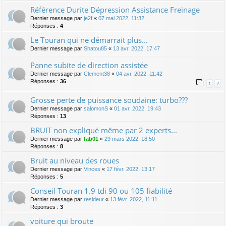
Référence Durite Dépression Assistance Freinage
Dernier message par
je2f
«
07 mai 2022, 11:32
Réponses :
4
Le Touran qui ne démarrait plus...
Dernier message par
Shatou85
«
13 avr. 2022, 17:47
Panne subite de direction assistée
Dernier message par
Clement38
«
04 avr. 2022, 11:42
Réponses :
36
1
2
Grosse perte de puissance soudaine: turbo???
Dernier message par
salomonS
«
01 avr. 2022, 19:43
Réponses :
13
BRUIT non expliqué même par 2 experts...
Dernier message par
fab01
«
29 mars 2022, 18:50
Réponses :
8
Bruit au niveau des roues
Dernier message par
Vinces
«
17 févr. 2022, 13:17
Réponses :
5
Conseil Touran 1.9 tdi 90 ou 105 fiabilité
Dernier message par
resideur
«
13 févr. 2022, 11:11
Réponses :
3
voiture qui broute