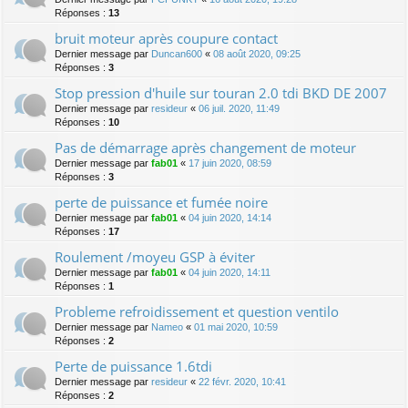
Réponses :
13
bruit moteur après coupure contact
Dernier message par
Duncan600
«
08 août 2020, 09:25
Réponses :
3
Stop pression d'huile sur touran 2.0 tdi BKD DE 2007
Dernier message par
resideur
«
06 juil. 2020, 11:49
Réponses :
10
Pas de démarrage après changement de moteur
Dernier message par
fab01
«
17 juin 2020, 08:59
Réponses :
3
perte de puissance et fumée noire
Dernier message par
fab01
«
04 juin 2020, 14:14
Réponses :
17
Roulement /moyeu GSP à éviter
Dernier message par
fab01
«
04 juin 2020, 14:11
Réponses :
1
Probleme refroidissement et question ventilo
Dernier message par
Nameo
«
01 mai 2020, 10:59
Réponses :
2
Perte de puissance 1.6tdi
Dernier message par
resideur
«
22 févr. 2020, 10:41
Réponses :
2