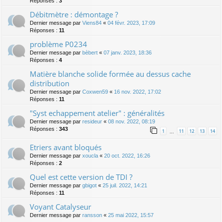
Réponses :
3
Débitmètre : démontage ?
Dernier message par
Viens84
«
04 févr. 2023, 17:09
Réponses :
11
problème P0234
Dernier message par
bèbert
«
07 janv. 2023, 18:36
Réponses :
4
Matière blanche solide formée au dessus cache
distribution
Dernier message par
Coxwen59
«
16 nov. 2022, 17:02
Réponses :
11
"Syst echappement atelier" : généralités
Dernier message par
resideur
«
08 nov. 2022, 08:19
Réponses :
343
1
11
12
13
14
…
Etriers avant bloqués
Dernier message par
xoucla
«
20 oct. 2022, 16:26
Réponses :
2
Quel est cette version de TDI ?
Dernier message par
gbigot
«
25 juil. 2022, 14:21
Réponses :
11
Voyant Catalyseur
Dernier message par
ransson
«
25 mai 2022, 15:57