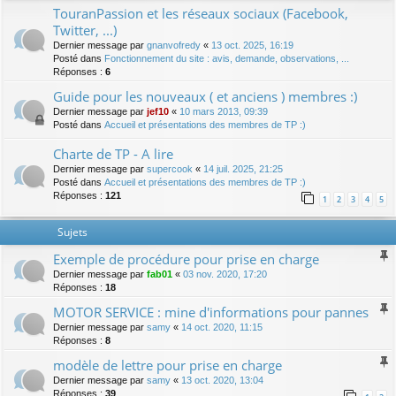
TouranPassion et les réseaux sociaux (Facebook,
Twitter, ...)
Dernier message par
gnanvofredy
«
13 oct. 2025, 16:19
Posté dans
Fonctionnement du site : avis, demande, observations, ...
Réponses :
6
Guide pour les nouveaux ( et anciens ) membres :)
Dernier message par
jef10
«
10 mars 2013, 09:39
Posté dans
Accueil et présentations des membres de TP :)
Charte de TP - A lire
Dernier message par
supercook
«
14 juil. 2025, 21:25
Posté dans
Accueil et présentations des membres de TP :)
Réponses :
121
1
2
3
4
5
Sujets
Exemple de procédure pour prise en charge
Dernier message par
fab01
«
03 nov. 2020, 17:20
Réponses :
18
MOTOR SERVICE : mine d'informations pour pannes
Dernier message par
samy
«
14 oct. 2020, 11:15
Réponses :
8
modèle de lettre pour prise en charge
Dernier message par
samy
«
13 oct. 2020, 13:04
Réponses :
39