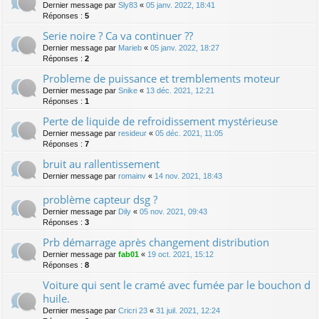
Dernier message par
Sly83
«
05 janv. 2022, 18:41
Réponses :
5
Serie noire ? Ca va continuer ??
Dernier message par
Marieb
«
05 janv. 2022, 18:27
Réponses :
2
Probleme de puissance et tremblements moteur
Dernier message par
Snike
«
13 déc. 2021, 12:21
Réponses :
1
Perte de liquide de refroidissement mystérieuse
Dernier message par
resideur
«
05 déc. 2021, 11:05
Réponses :
7
bruit au rallentissement
Dernier message par
romainv
«
14 nov. 2021, 18:43
problème capteur dsg ?
Dernier message par
Dily
«
05 nov. 2021, 09:43
Réponses :
3
Prb démarrage après changement distribution
Dernier message par
fab01
«
19 oct. 2021, 15:12
Réponses :
8
Voiture qui sent le cramé avec fumée par le bouchon d
huile.
Dernier message par
Cricri 23
«
31 juil. 2021, 12:24