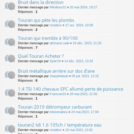
Bruit dans la direction
Dernier message par
Windtour31
«
20 mai 2024, 19:27
Réponses :
1
Touran qui pète les plombs
Dernier message par
resideur
«
27 avr. 2024, 10:58
Réponses :
2
Touran qui tremble à 90/100
Dernier message par
athmane.saib
«
16 déc. 2023, 21:25
Réponses :
7
Quel Touran Acheter ?
Dernier message par
Sylar19
«
14 déc. 2023, 13:32
Bruit métallique arrière sur dos d’ane
Dernier message par
Jeanphidaub
«
05 juil. 2023, 12:15
Réponses :
6
1.4 TSI 140 chevaux EPC allumé perte de puissance
Dernier message par
Francois33
«
28 mai 2023, 21:50
Réponses :
1
Touran 2019 détrompeur carburant
Dernier message par
totonenabou
«
24 mai 2023, 17:04
Réponses :
1
touran2 tdi 1.6 105ch / température eau
Dernier message par
resideur
«
16 mai 2023, 13:02