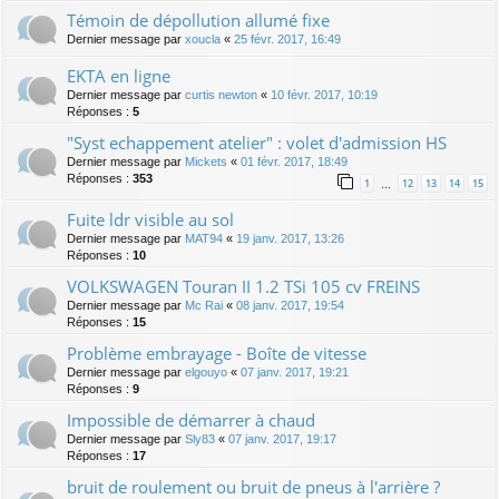
Témoin de dépollution allumé fixe
Dernier message par
xoucla
«
25 févr. 2017, 16:49
EKTA en ligne
Dernier message par
curtis newton
«
10 févr. 2017, 10:19
Réponses :
5
"Syst echappement atelier" : volet d'admission HS
Dernier message par
Mickets
«
01 févr. 2017, 18:49
Réponses :
353
1
12
13
14
15
…
Fuite ldr visible au sol
Dernier message par
MAT94
«
19 janv. 2017, 13:26
Réponses :
10
VOLKSWAGEN Touran II 1.2 TSi 105 cv FREINS
Dernier message par
Mc Rai
«
08 janv. 2017, 19:54
Réponses :
15
Problème embrayage - Boîte de vitesse
Dernier message par
elgouyo
«
07 janv. 2017, 19:21
Réponses :
9
Impossible de démarrer à chaud
Dernier message par
Sly83
«
07 janv. 2017, 19:17
Réponses :
17
bruit de roulement ou bruit de pneus à l'arrière ?