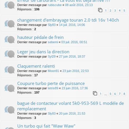
Dernier message par
rubiscube
«
08 août 2016, 23:13
Réponses :
106
1
2
3
4
5
changement d'embrayage touran 2.0 tdi 16v 140ch
Dernier message par
Sly83
«
14 juil. 2016, 14:06
Réponses :
2
hauteur pédale de frein
Dernier message par
sebemi
«
03 juil. 2016, 00:51
Leger jeu dans la direction
Dernier message par
Syl29
«
27 juin 2016, 18:37
Claquement ralenti
Dernier message par
Moon91
«
23 juin 2016, 22:53
Réponses :
17
Coupure turbo perte de puissance
Dernier message par
tetris89
«
23 juin 2016, 17:36
Réponses :
197
1
5
6
7
8
…
bague de contacteur volant 5k0-953-569 L modèle de
remplacement
Dernier message par
Sly83
«
20 juin 2016, 21:53
Réponses :
3
Un turbo qui fait "Waw Waw"