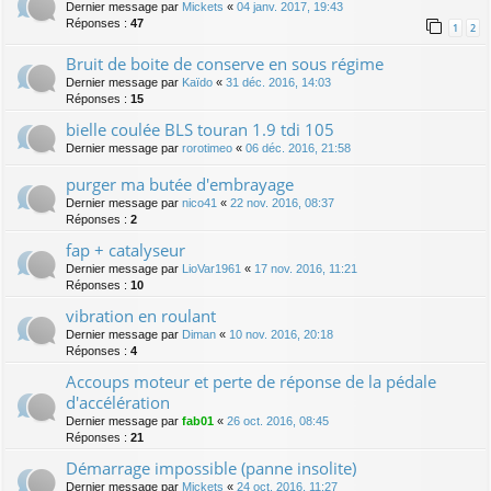
Dernier message par
Mickets
«
04 janv. 2017, 19:43
Réponses :
47
1
2
Bruit de boite de conserve en sous régime
Dernier message par
Kaïdo
«
31 déc. 2016, 14:03
Réponses :
15
bielle coulée BLS touran 1.9 tdi 105
Dernier message par
rorotimeo
«
06 déc. 2016, 21:58
purger ma butée d'embrayage
Dernier message par
nico41
«
22 nov. 2016, 08:37
Réponses :
2
fap + catalyseur
Dernier message par
LioVar1961
«
17 nov. 2016, 11:21
Réponses :
10
vibration en roulant
Dernier message par
Diman
«
10 nov. 2016, 20:18
Réponses :
4
Accoups moteur et perte de réponse de la pédale
d'accélération
Dernier message par
fab01
«
26 oct. 2016, 08:45
Réponses :
21
Démarrage impossible (panne insolite)
Dernier message par
Mickets
«
24 oct. 2016, 11:27