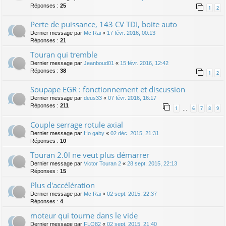
Réponses :
25
1
2
Perte de puissance, 143 CV TDI, boite auto
Dernier message par
Mc Rai
«
17 févr. 2016, 00:13
Réponses :
21
Touran qui tremble
Dernier message par
Jeanboud01
«
15 févr. 2016, 12:42
Réponses :
38
1
2
Soupape EGR : fonctionnement et discussion
Dernier message par
deus33
«
07 févr. 2016, 16:17
Réponses :
211
1
6
7
8
9
…
Couple serrage rotule axial
Dernier message par
Ho gaby
«
02 déc. 2015, 21:31
Réponses :
10
Touran 2.0l ne veut plus démarrer
Dernier message par
Victor Touran 2
«
28 sept. 2015, 22:13
Réponses :
15
Plus d'accélération
Dernier message par
Mc Rai
«
02 sept. 2015, 22:37
Réponses :
4
moteur qui tourne dans le vide
Dernier message par
FLO82
«
02 sept. 2015, 21:40