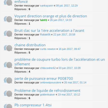
enfoncé
Dernier message par
sankayann
«
08 juil. 2017, 12:29
Réponses :
6
Voyant direction orange et plus de direction
Dernier message par
fab01
«
26 juin 2017, 14:33
Réponses :
1
Bruit clac sur la 1ère acceleration a l'avant
Dernier message par
Rafale06
«
22 juin 2017, 20:58
Réponses :
1
chaine distribution
Dernier message par
curtis newton
«
16 juin 2017, 09:47
Réponses :
5
problème de coupure turbo lors de l'accèleration et un
siflement
Dernier message par
chtiscedric62
«
03 juin 2017, 10:28
Réponses :
4
perte de puissance erreur P008700
Dernier message par
ombreetpoussiere
«
26 mai 2017, 01:14
Probleme de liquide de refroidissement
Dernier message par
goldenkaiser
«
19 mai 2017, 10:12
Réponses :
6
Pb compresseur 1.4tsi