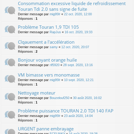
Consommation excessive liquide de refroidissement
Touran Tdi 2.0 sans signe de fuite
Dernier message par
mig95fr
«
22 oct. 2020, 12:00
Réponses :
1
Problème Touran 1,9 TDI 105
Dernier message par
RapJus
«
16 oct. 2020, 19:33
Clqauement a l'accélération
Dernier message par
samy
«
12 oct. 2020, 20:07
Réponses :
2
Bonjour voyant orange huile
Dernier message par
rif5920
«
28 sept. 2020, 13:16
VM bimasse vers monomasse
Dernier message par
mig95fr
«
10 sept. 2020, 12:21
Réponses :
1
Nettoyage moteur
Dernier message par
Bouzelouf250
«
30 août 2020, 16:02
Réponses :
1
Problème puissance TOURAN 2.0 TDI 140 FAP
Dernier message par
mig95fr
«
23 août 2020, 14:04
Réponses :
1
URGENT panne embrayage
Dernier message par
FCFUNKY
«
16 août 2020, 19:28