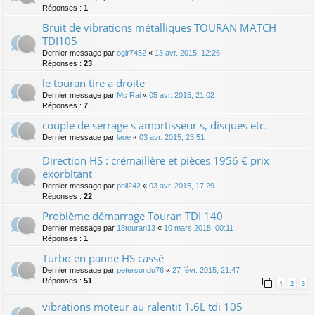
Réponses :
1
Bruit de vibrations métalliques TOURAN MATCH
TDI105
Dernier message par
ogir7452
«
13 avr. 2015, 12:26
Réponses :
23
le touran tire a droite
Dernier message par
Mc Rai
«
05 avr. 2015, 21:02
Réponses :
7
couple de serrage s amortisseur s, disques etc.
Dernier message par
laoe
«
03 avr. 2015, 23:51
Direction HS : crémaillère et pièces 1956 € prix
exorbitant
Dernier message par
phil242
«
03 avr. 2015, 17:29
Réponses :
22
Problème démarrage Touran TDI 140
Dernier message par
13touran13
«
10 mars 2015, 00:11
Réponses :
1
Turbo en panne HS cassé
Dernier message par
petersondu76
«
27 févr. 2015, 21:47
Réponses :
51
1
2
3
vibrations moteur au ralentit 1.6L tdi 105