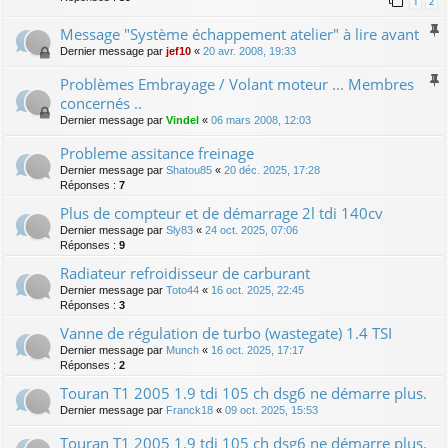
1
2
Message "Système échappement atelier" à lire avant
Dernier message par
jef10
«
20 avr. 2008, 19:33
Problèmes Embrayage / Volant moteur ... Membres
concernés ..
Dernier message par
Vindel
«
06 mars 2008, 12:03
Probleme assitance freinage
Dernier message par
Shatou85
«
20 déc. 2025, 17:28
Réponses :
7
Plus de compteur et de démarrage 2l tdi 140cv
Dernier message par
Sly83
«
24 oct. 2025, 07:06
Réponses :
9
Radiateur refroidisseur de carburant
Dernier message par
Toto44
«
16 oct. 2025, 22:45
Réponses :
3
Vanne de régulation de turbo (wastegate) 1.4 TSI
Dernier message par
Munch
«
16 oct. 2025, 17:17
Réponses :
2
Touran T1 2005 1.9 tdi 105 ch dsg6 ne démarre plus.
Dernier message par
Franck18
«
09 oct. 2025, 15:53
Touran T1 2005 1.9 tdi 105 ch dsg6 ne démarre plus.