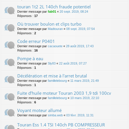
touran 1t2 2L 140ch fraude potentiel
Dernier message par
fab01
«
20 sept. 2019, 08:24
Réponses :
17
Où trouver boulon et clips turbo
Dernier message par
Madtouran
«
08 sept. 2019, 07:54
Réponses :
2
Code erreur P0401
Dernier message par
cacaouete
«
28 août 2019, 17:43
Réponses :
16
Pompe à eau
Dernier message par
Sly83
«
22 août 2019, 07:27
Réponses :
1
Décélération et mise à l'arret brutal
Dernier message par
famillelebourg
«
11 mars 2019, 21:49
Réponses :
1
Fuite d’huile moteur Touran 2003 1,9 tdi 100cv
Dernier message par
famillelebourg
«
10 mars 2019, 22:10
Réponses :
6
Voyant moteur allumé
Dernier message par
simba.web
«
03 févr. 2019, 11:31
Touran Ess 1.4 TSI 140ch PB COMPRESSEUR