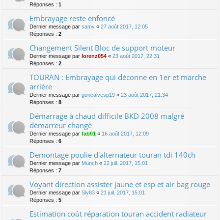
Réponses :
1
Embrayage reste enfoncé
Dernier message par
samy
«
27 août 2017, 12:05
Réponses :
2
Changement Silent Bloc de support moteur
Dernier message par
lorenz054
«
23 août 2017, 22:31
Réponses :
2
TOURAN : Embrayage qui déconne en 1er et marche
arrière
Dernier message par
gonçalvesp19
«
23 août 2017, 21:34
Réponses :
8
Démarrage à chaud difficile BKD 2008 malgré
démarreur changé
Dernier message par
fab01
«
16 août 2017, 12:09
Réponses :
6
Demontage poulie d'alternateur touran tdi 140ch
Dernier message par
Munch
«
22 juil. 2017, 15:01
Réponses :
7
Voyant direction assister jaune et esp et air bag rouge
Dernier message par
Sly83
«
21 juil. 2017, 15:01
Réponses :
5
Estimation coût réparation touran accident radiateur