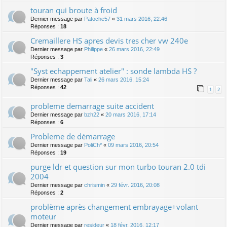
touran qui broute à froid
Dernier message par
Patoche57
«
31 mars 2016, 22:46
Réponses :
18
Cremaillere HS apres devis tres cher vw 240e
Dernier message par
Philippe
«
26 mars 2016, 22:49
Réponses :
3
"Syst echappement atelier" : sonde lambda HS ?
Dernier message par
Tali
«
26 mars 2016, 15:24
Réponses :
42
1
2
probleme demarrage suite accident
Dernier message par
bzh22
«
20 mars 2016, 17:14
Réponses :
6
Probleme de démarrage
Dernier message par
PoliCh*
«
09 mars 2016, 20:54
Réponses :
19
purge ldr et question sur mon turbo touran 2.0 tdi
2004
Dernier message par
chrismin
«
29 févr. 2016, 20:08
Réponses :
2
problème après changement embrayage+volant
moteur
Dernier message par
resideur
«
18 févr. 2016, 12:17