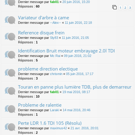
Dernier message par
fab01
«
20 juin 2016, 15:20
Réponses :
60
1
2
3
Variateur d'arbre à came
Dernier message par
--Alex--
«
11 juin 2016, 22:18
Reference disque frein
Dernier message par
Sly83
«
11 juin 2016, 21:05
Réponses :
1
Identification Bruit moteur embrayage 2.0l TDI
Dernier message par
Mc Rai
«
09 juin 2016, 21:02
Réponses :
5
probleme direction electique
Dernier message par
chrismin
«
05 juin 2016, 17:17
Réponses :
3
Touran en panne plus lumière TDB, plus de demarreur
Dernier message par
fab01
«
19 mai 2016, 08:17
Réponses :
10
Probleme de ralentie
Dernier message par
Laraki
«
14 mai 2016, 20:46
Réponses :
1
Perte LDR 1.6 TDI 105 (Résolu)
Dernier message par
maximus42
«
21 avr. 2016, 20:01
Réponses :
2