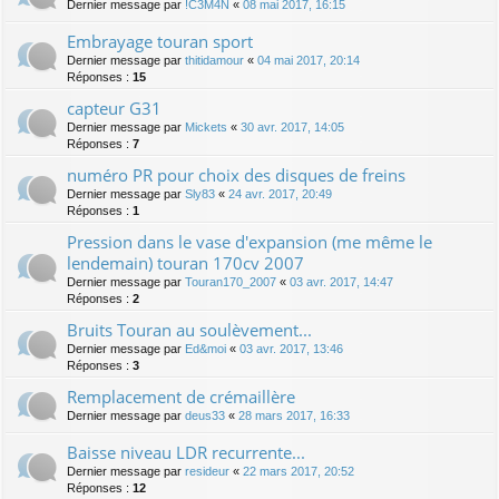
Dernier message par
!C3M4N
«
08 mai 2017, 16:15
Embrayage touran sport
Dernier message par
thitidamour
«
04 mai 2017, 20:14
Réponses :
15
capteur G31
Dernier message par
Mickets
«
30 avr. 2017, 14:05
Réponses :
7
numéro PR pour choix des disques de freins
Dernier message par
Sly83
«
24 avr. 2017, 20:49
Réponses :
1
Pression dans le vase d'expansion (me même le
lendemain) touran 170cv 2007
Dernier message par
Touran170_2007
«
03 avr. 2017, 14:47
Réponses :
2
Bruits Touran au soulèvement...
Dernier message par
Ed&moi
«
03 avr. 2017, 13:46
Réponses :
3
Remplacement de crémaillère
Dernier message par
deus33
«
28 mars 2017, 16:33
Baisse niveau LDR recurrente...
Dernier message par
resideur
«
22 mars 2017, 20:52
Réponses :
12