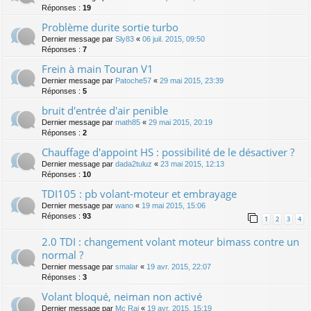
Réponses :
19
Problème durite sortie turbo
Dernier message par
Sly83
«
06 juil. 2015, 09:50
Réponses :
7
Frein à main Touran V1
Dernier message par
Patoche57
«
29 mai 2015, 23:39
Réponses :
5
bruit d'entrée d'air penible
Dernier message par
math85
«
29 mai 2015, 20:19
Réponses :
2
Chauffage d'appoint HS : possibilité de le désactiver ?
Dernier message par
dada2tuluz
«
23 mai 2015, 12:13
Réponses :
10
TDI105 : pb volant-moteur et embrayage
Dernier message par
wano
«
19 mai 2015, 15:06
Réponses :
93
1
2
3
4
2.0 TDI : changement volant moteur bimass contre un
normal ?
Dernier message par
smalar
«
19 avr. 2015, 22:07
Réponses :
3
Volant bloqué, neiman non activé
Dernier message par
Mc Rai
«
19 avr. 2015, 15:19