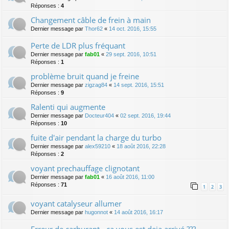
Réponses :
4
Changement câble de frein à main
Dernier message par
Thor62
«
14 oct. 2016, 15:55
Perte de LDR plus fréquant
Dernier message par
fab01
«
29 sept. 2016, 10:51
Réponses :
1
problème bruit quand je freine
Dernier message par
zigzag84
«
14 sept. 2016, 15:51
Réponses :
9
Ralenti qui augmente
Dernier message par
Docteur404
«
02 sept. 2016, 19:44
Réponses :
10
fuite d'air pendant la charge du turbo
Dernier message par
alex59210
«
18 août 2016, 22:28
Réponses :
2
voyant prechauffage clignotant
Dernier message par
fab01
«
16 août 2016, 11:00
Réponses :
71
1
2
3
voyant catalyseur allumer
Dernier message par
hugonnot
«
14 août 2016, 16:17
Erreur de carburant - ca vous est deja arrivé ???