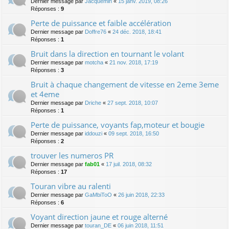
Dernier message par
Jacquemin
«
15 janv. 2019, 08:26
Réponses :
9
Perte de puissance et faible accélération
Dernier message par
Doffre76
«
24 déc. 2018, 18:41
Réponses :
1
Bruit dans la direction en tournant le volant
Dernier message par
motcha
«
21 nov. 2018, 17:19
Réponses :
3
Bruit à chaque changement de vitesse en 2eme 3eme
et 4eme
Dernier message par
Driche
«
27 sept. 2018, 10:07
Réponses :
1
Perte de puissance, voyants fap,moteur et bougie
Dernier message par
iddouzi
«
09 sept. 2018, 16:50
Réponses :
2
trouver les numeros PR
Dernier message par
fab01
«
17 juil. 2018, 08:32
Réponses :
17
Touran vibre au ralenti
Dernier message par
GaMbiToO
«
26 juin 2018, 22:33
Réponses :
6
Voyant direction jaune et rouge alterné
Dernier message par
touran_DE
«
06 juin 2018, 11:51