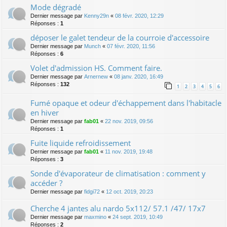
Mode dégradé
Dernier message par
Kenny29n
«
08 févr. 2020, 12:29
Réponses :
1
déposer le galet tendeur de la courroie d'accessoire
Dernier message par
Munch
«
07 févr. 2020, 11:56
Réponses :
6
Volet d'admission HS. Comment faire.
Dernier message par
Arnernew
«
08 janv. 2020, 16:49
Réponses :
132
1
2
3
4
5
6
Fumé opaque et odeur d'échappement dans l'habitacle
en hiver
Dernier message par
fab01
«
22 nov. 2019, 09:56
Réponses :
1
Fuite liquide refroidissement
Dernier message par
fab01
«
11 nov. 2019, 19:48
Réponses :
3
Sonde d'évaporateur de climatisation : comment y
accéder ?
Dernier message par
fidgi72
«
12 oct. 2019, 20:23
Cherche 4 jantes alu nardo 5x112/ 57.1 /47/ 17x7
Dernier message par
maxmino
«
24 sept. 2019, 10:49
Réponses :
2