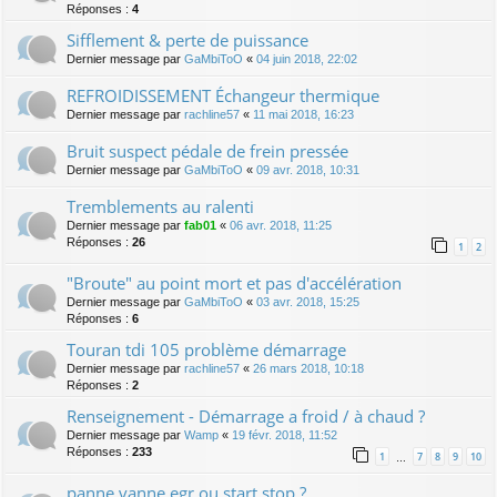
Réponses :
4
Sifflement & perte de puissance
Dernier message par
GaMbiToO
«
04 juin 2018, 22:02
REFROIDISSEMENT Échangeur thermique
Dernier message par
rachline57
«
11 mai 2018, 16:23
Bruit suspect pédale de frein pressée
Dernier message par
GaMbiToO
«
09 avr. 2018, 10:31
Tremblements au ralenti
Dernier message par
fab01
«
06 avr. 2018, 11:25
Réponses :
26
1
2
"Broute" au point mort et pas d'accélération
Dernier message par
GaMbiToO
«
03 avr. 2018, 15:25
Réponses :
6
Touran tdi 105 problème démarrage
Dernier message par
rachline57
«
26 mars 2018, 10:18
Réponses :
2
Renseignement - Démarrage a froid / à chaud ?
Dernier message par
Wamp
«
19 févr. 2018, 11:52
Réponses :
233
1
7
8
9
10
…
panne vanne egr ou start stop ?