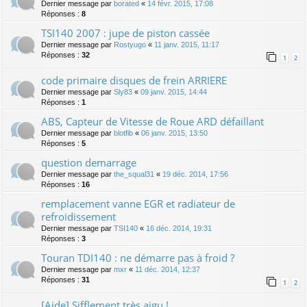
Dernier message par
borated
«
14 févr. 2015, 17:08
Réponses :
8
TSI140 2007 : jupe de piston cassée
Dernier message par
Rostyugo
«
11 janv. 2015, 11:17
Réponses :
32
1
2
code primaire disques de frein ARRIERE
Dernier message par
Sly83
«
09 janv. 2015, 14:44
Réponses :
1
ABS, Capteur de Vitesse de Roue ARD défaillant
Dernier message par
blotfib
«
06 janv. 2015, 13:50
Réponses :
5
question demarrage
Dernier message par
the_squal31
«
19 déc. 2014, 17:56
Réponses :
16
remplacement vanne EGR et radiateur de
refroidissement
Dernier message par
TSI140
«
16 déc. 2014, 19:31
Réponses :
3
Touran TDI140 : ne démarre pas à froid ?
Dernier message par
mxr
«
11 déc. 2014, 12:37
Réponses :
31
1
2
[Aide] Sifflement très aigu !