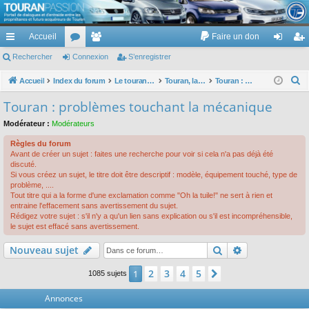
TouranPassion
Accueil
Faire un don
Le forum des propriétaires ou futurs acquéreurs du Volkswagen Touran
cc
Rechercher
or
Connexion
e
S’enregistrer
on
’e
ès
u
m
ne
nr
R
Accueil
Index du forum
Le touran dans ses versions I (V1 V2 V3) et II ...
Touran, la mécanique : moteurs, boites, transmissions, freins, direction, roues
Touran : problèmes touchant la mécanique
e
ra
m
br
xi
eg
Touran : problèmes touchant la mécanique
c
pi
s
es
on
ist
Modérateur :
Modérateurs
h
de
re
e
Règles du forum
Avant de créer un sujet : faites une recherche pour voir si cela n'a pas déjà été
r
r
discuté.
c
Si vous créez un sujet, le titre doit être descriptif : modèle, équipement touché, type de
problème, ....
h
Tout titre qui a la forme d'une exclamation comme "Oh la tuile!" ne sert à rien et
e
entraine l'effacement sans avertissement du sujet.
Rédigez votre sujet : s'il n'y a qu'un lien sans explication ou s'il est incompréhensible,
r
le sujet est effacé sans avertissement.
Rechercher
Recherche av
Nouveau sujet
2
3
4
5
1
Suivante
1085 sujets
Annonces