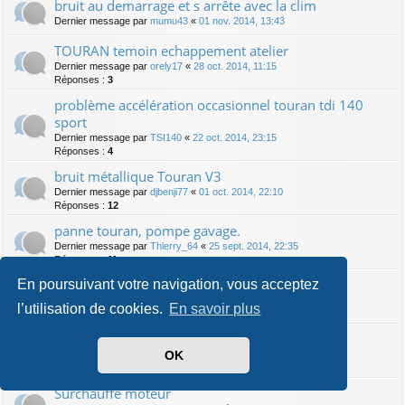
bruit au demarrage et s arrête avec la clim
Dernier message par
mumu43
«
01 nov. 2014, 13:43
TOURAN temoin echappement atelier
Dernier message par
orely17
«
28 oct. 2014, 11:15
Réponses :
3
problème accélération occasionnel touran tdi 140
sport
Dernier message par
TSI140
«
22 oct. 2014, 23:15
Réponses :
4
bruit métallique Touran V3
Dernier message par
djbenji77
«
01 oct. 2014, 22:10
Réponses :
12
panne touran, pompe gavage.
Dernier message par
Thierry_64
«
25 sept. 2014, 22:35
Réponses :
11
Bruit de grincement / couinement
En poursuivant votre navigation, vous acceptez
Dernier message par
Sine
«
12 sept. 2014, 11:49
l’utilisation de cookies.
En savoir plus
Réponses :
2
Panne sur touran 2.0 tdi
OK
Dernier message par
Flo91
«
10 sept. 2014, 10:45
Réponses :
19
Surchauffe moteur