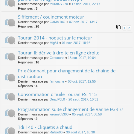
Dernier message par
touran77270
«
17 déc. 2017, 22:17
Réponses :
3
Sifflement / couinement moteur
Dernier message par
GaMbiToO
«
07 nov. 2017, 13:17
Réponses :
26
1
2
Touran 2014 - hoquet sur le moteur
Dernier message par
Mig81
«
01 nov. 2017, 18:16
Touran II: dérive à droite en ligne droite
Dernier message par
Grosound
«
18 oct. 2017, 10:04
Réponses :
16
Prix étonnant pour changement de la chaîne de
distribution
Dernier message par
farnouche
«
03 oct. 2017, 12:55
Réponses :
4
Consommation d'huile Touran FSI 115
Dernier message par
DeadP0L0
«
20 sept. 2017, 10:31
Programmation suite changement de Vanne EGR ??
Dernier message par
jerome85300
«
05 sept. 2017, 08:58
Réponses :
2
Tdi 140 - Cliquetis à chaud
Dernier message par
Rafale06
«
30 août 2017, 10:38