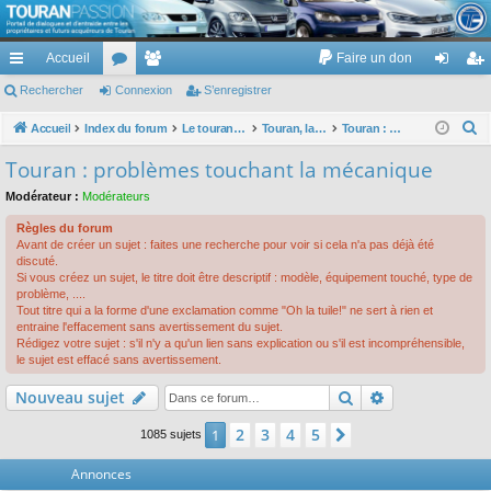
TouranPassion
Accueil
Faire un don
Le forum des propriétaires ou futurs acquéreurs du Volkswagen Touran
cc
Rechercher
or
Connexion
e
S’enregistrer
on
’e
ès
u
m
ne
nr
R
Accueil
Index du forum
Le touran dans ses versions I (V1 V2 V3) et II ...
Touran, la mécanique : moteurs, boites, transmissions, freins, direction, roues
Touran : problèmes touchant la mécanique
e
ra
m
br
xi
eg
Touran : problèmes touchant la mécanique
c
pi
s
es
on
ist
Modérateur :
Modérateurs
h
de
re
e
Règles du forum
Avant de créer un sujet : faites une recherche pour voir si cela n'a pas déjà été
r
r
discuté.
c
Si vous créez un sujet, le titre doit être descriptif : modèle, équipement touché, type de
problème, ....
h
Tout titre qui a la forme d'une exclamation comme "Oh la tuile!" ne sert à rien et
e
entraine l'effacement sans avertissement du sujet.
Rédigez votre sujet : s'il n'y a qu'un lien sans explication ou s'il est incompréhensible,
r
le sujet est effacé sans avertissement.
Rechercher
Recherche av
Nouveau sujet
2
3
4
5
1
Suivante
1085 sujets
Annonces