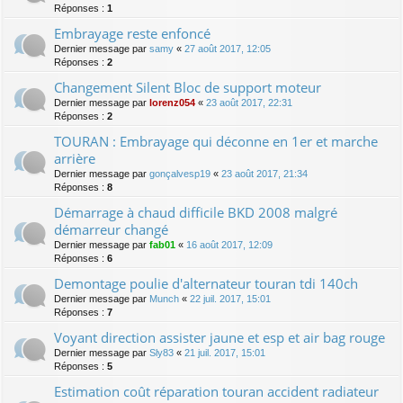
Réponses :
1
Embrayage reste enfoncé
Dernier message par
samy
«
27 août 2017, 12:05
Réponses :
2
Changement Silent Bloc de support moteur
Dernier message par
lorenz054
«
23 août 2017, 22:31
Réponses :
2
TOURAN : Embrayage qui déconne en 1er et marche
arrière
Dernier message par
gonçalvesp19
«
23 août 2017, 21:34
Réponses :
8
Démarrage à chaud difficile BKD 2008 malgré
démarreur changé
Dernier message par
fab01
«
16 août 2017, 12:09
Réponses :
6
Demontage poulie d'alternateur touran tdi 140ch
Dernier message par
Munch
«
22 juil. 2017, 15:01
Réponses :
7
Voyant direction assister jaune et esp et air bag rouge
Dernier message par
Sly83
«
21 juil. 2017, 15:01
Réponses :
5
Estimation coût réparation touran accident radiateur