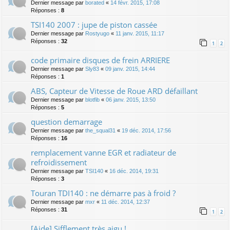
Dernier message par
borated
«
14 févr. 2015, 17:08
Réponses :
8
TSI140 2007 : jupe de piston cassée
Dernier message par
Rostyugo
«
11 janv. 2015, 11:17
Réponses :
32
1
2
code primaire disques de frein ARRIERE
Dernier message par
Sly83
«
09 janv. 2015, 14:44
Réponses :
1
ABS, Capteur de Vitesse de Roue ARD défaillant
Dernier message par
blotfib
«
06 janv. 2015, 13:50
Réponses :
5
question demarrage
Dernier message par
the_squal31
«
19 déc. 2014, 17:56
Réponses :
16
remplacement vanne EGR et radiateur de
refroidissement
Dernier message par
TSI140
«
16 déc. 2014, 19:31
Réponses :
3
Touran TDI140 : ne démarre pas à froid ?
Dernier message par
mxr
«
11 déc. 2014, 12:37
Réponses :
31
1
2
[Aide] Sifflement très aigu !