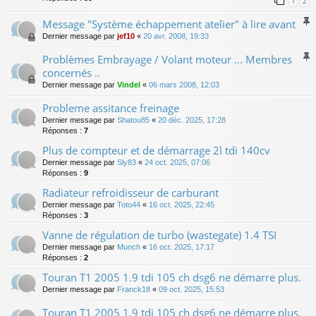
1
2
Message "Système échappement atelier" à lire avant
Dernier message par
jef10
«
20 avr. 2008, 19:33
Problèmes Embrayage / Volant moteur ... Membres
concernés ..
Dernier message par
Vindel
«
06 mars 2008, 12:03
Probleme assitance freinage
Dernier message par
Shatou85
«
20 déc. 2025, 17:28
Réponses :
7
Plus de compteur et de démarrage 2l tdi 140cv
Dernier message par
Sly83
«
24 oct. 2025, 07:06
Réponses :
9
Radiateur refroidisseur de carburant
Dernier message par
Toto44
«
16 oct. 2025, 22:45
Réponses :
3
Vanne de régulation de turbo (wastegate) 1.4 TSI
Dernier message par
Munch
«
16 oct. 2025, 17:17
Réponses :
2
Touran T1 2005 1.9 tdi 105 ch dsg6 ne démarre plus.
Dernier message par
Franck18
«
09 oct. 2025, 15:53
Touran T1 2005 1.9 tdi 105 ch dsg6 ne démarre plus.