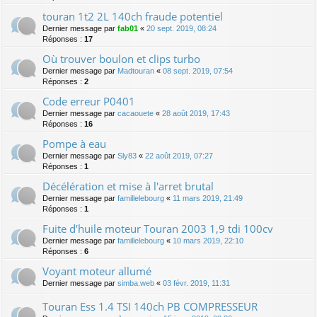
touran 1t2 2L 140ch fraude potentiel
Dernier message par
fab01
«
20 sept. 2019, 08:24
Réponses :
17
Où trouver boulon et clips turbo
Dernier message par
Madtouran
«
08 sept. 2019, 07:54
Réponses :
2
Code erreur P0401
Dernier message par
cacaouete
«
28 août 2019, 17:43
Réponses :
16
Pompe à eau
Dernier message par
Sly83
«
22 août 2019, 07:27
Réponses :
1
Décélération et mise à l'arret brutal
Dernier message par
famillelebourg
«
11 mars 2019, 21:49
Réponses :
1
Fuite d’huile moteur Touran 2003 1,9 tdi 100cv
Dernier message par
famillelebourg
«
10 mars 2019, 22:10
Réponses :
6
Voyant moteur allumé
Dernier message par
simba.web
«
03 févr. 2019, 11:31
Touran Ess 1.4 TSI 140ch PB COMPRESSEUR