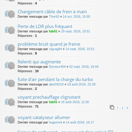
Réponses :
4
Changement câble de frein à main
Dernier message par
Thor62
«
14 oct. 2016, 15:55
Perte de LDR plus fréquant
Dernier message par
fab01
«
29 sept. 2016, 10:51
Réponses :
1
problème bruit quand je freine
Dernier message par
zigzag84
«
14 sept. 2016, 15:51
Réponses :
9
Ralenti qui augmente
Dernier message par
Docteur404
«
02 sept. 2016, 19:44
Réponses :
10
fuite d'air pendant la charge du turbo
Dernier message par
alex59210
«
18 août 2016, 22:28
Réponses :
2
voyant prechauffage clignotant
Dernier message par
fab01
«
16 août 2016, 11:00
Réponses :
71
1
2
3
voyant catalyseur allumer
Dernier message par
hugonnot
«
14 août 2016, 16:17
Erreur de carburant - ca vous est deja arrivé ???