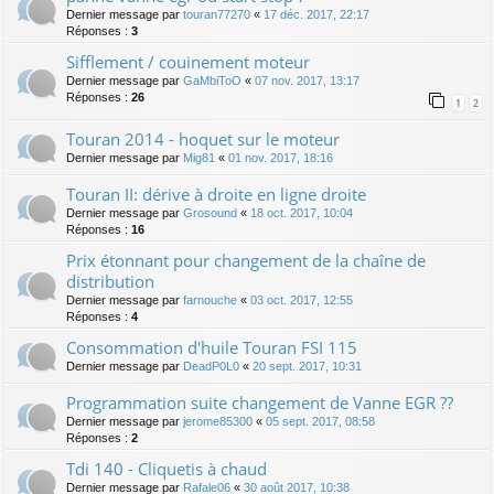
Dernier message par
touran77270
«
17 déc. 2017, 22:17
Réponses :
3
Sifflement / couinement moteur
Dernier message par
GaMbiToO
«
07 nov. 2017, 13:17
Réponses :
26
1
2
Touran 2014 - hoquet sur le moteur
Dernier message par
Mig81
«
01 nov. 2017, 18:16
Touran II: dérive à droite en ligne droite
Dernier message par
Grosound
«
18 oct. 2017, 10:04
Réponses :
16
Prix étonnant pour changement de la chaîne de
distribution
Dernier message par
farnouche
«
03 oct. 2017, 12:55
Réponses :
4
Consommation d'huile Touran FSI 115
Dernier message par
DeadP0L0
«
20 sept. 2017, 10:31
Programmation suite changement de Vanne EGR ??
Dernier message par
jerome85300
«
05 sept. 2017, 08:58
Réponses :
2
Tdi 140 - Cliquetis à chaud
Dernier message par
Rafale06
«
30 août 2017, 10:38