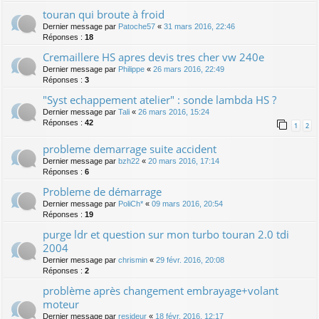
touran qui broute à froid
Dernier message par
Patoche57
«
31 mars 2016, 22:46
Réponses :
18
Cremaillere HS apres devis tres cher vw 240e
Dernier message par
Philippe
«
26 mars 2016, 22:49
Réponses :
3
"Syst echappement atelier" : sonde lambda HS ?
Dernier message par
Tali
«
26 mars 2016, 15:24
Réponses :
42
1
2
probleme demarrage suite accident
Dernier message par
bzh22
«
20 mars 2016, 17:14
Réponses :
6
Probleme de démarrage
Dernier message par
PoliCh*
«
09 mars 2016, 20:54
Réponses :
19
purge ldr et question sur mon turbo touran 2.0 tdi
2004
Dernier message par
chrismin
«
29 févr. 2016, 20:08
Réponses :
2
problème après changement embrayage+volant
moteur
Dernier message par
resideur
«
18 févr. 2016, 12:17