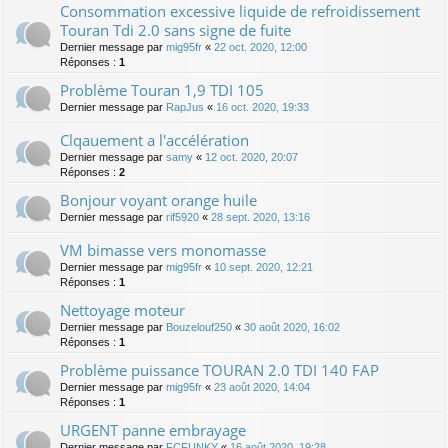
Consommation excessive liquide de refroidissement
Touran Tdi 2.0 sans signe de fuite
Dernier message par
mig95fr
«
22 oct. 2020, 12:00
Réponses :
1
Problème Touran 1,9 TDI 105
Dernier message par
RapJus
«
16 oct. 2020, 19:33
Clqauement a l'accélération
Dernier message par
samy
«
12 oct. 2020, 20:07
Réponses :
2
Bonjour voyant orange huile
Dernier message par
rif5920
«
28 sept. 2020, 13:16
VM bimasse vers monomasse
Dernier message par
mig95fr
«
10 sept. 2020, 12:21
Réponses :
1
Nettoyage moteur
Dernier message par
Bouzelouf250
«
30 août 2020, 16:02
Réponses :
1
Problème puissance TOURAN 2.0 TDI 140 FAP
Dernier message par
mig95fr
«
23 août 2020, 14:04
Réponses :
1
URGENT panne embrayage
Dernier message par
FCFUNKY
«
16 août 2020, 19:28