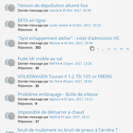
Témoin de dépollution allumé fixe
Dernier message par
xoucla
«
25 févr. 2017, 16:49
EKTA en ligne
Dernier message par
curtis newton
«
10 févr. 2017, 10:19
Réponses :
5
"Syst echappement atelier" : volet d'admission HS
Dernier message par
Mickets
«
01 févr. 2017, 18:49
Réponses :
353
1
12
13
14
15
…
Fuite ldr visible au sol
Dernier message par
MAT94
«
19 janv. 2017, 13:26
Réponses :
10
VOLKSWAGEN Touran II 1.2 TSi 105 cv FREINS
Dernier message par
Mc Rai
«
08 janv. 2017, 19:54
Réponses :
15
Problème embrayage - Boîte de vitesse
Dernier message par
elgouyo
«
07 janv. 2017, 19:21
Réponses :
9
Impossible de démarrer à chaud
Dernier message par
Sly83
«
07 janv. 2017, 19:17
Réponses :
17
bruit de roulement ou bruit de pneus à l'arrière ?