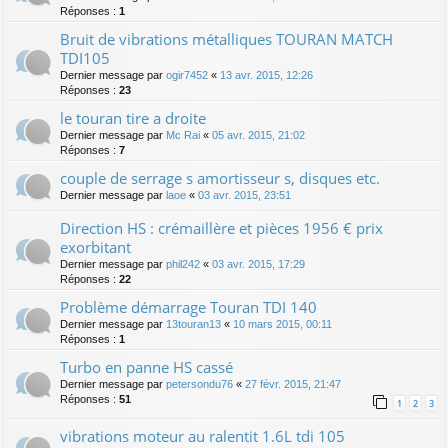
Réponses :
1
Bruit de vibrations métalliques TOURAN MATCH
TDI105
Dernier message par
ogir7452
«
13 avr. 2015, 12:26
Réponses :
23
le touran tire a droite
Dernier message par
Mc Rai
«
05 avr. 2015, 21:02
Réponses :
7
couple de serrage s amortisseur s, disques etc.
Dernier message par
laoe
«
03 avr. 2015, 23:51
Direction HS : crémaillère et pièces 1956 € prix
exorbitant
Dernier message par
phil242
«
03 avr. 2015, 17:29
Réponses :
22
Problème démarrage Touran TDI 140
Dernier message par
13touran13
«
10 mars 2015, 00:11
Réponses :
1
Turbo en panne HS cassé
Dernier message par
petersondu76
«
27 févr. 2015, 21:47
Réponses :
51
1
2
3
vibrations moteur au ralentit 1.6L tdi 105