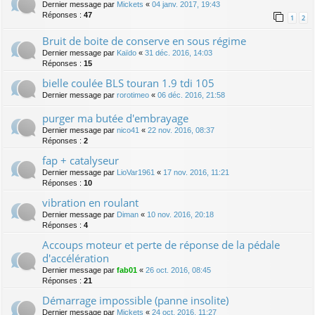
Dernier message par
Mickets
«
04 janv. 2017, 19:43
Réponses :
47
1
2
Bruit de boite de conserve en sous régime
Dernier message par
Kaïdo
«
31 déc. 2016, 14:03
Réponses :
15
bielle coulée BLS touran 1.9 tdi 105
Dernier message par
rorotimeo
«
06 déc. 2016, 21:58
purger ma butée d'embrayage
Dernier message par
nico41
«
22 nov. 2016, 08:37
Réponses :
2
fap + catalyseur
Dernier message par
LioVar1961
«
17 nov. 2016, 11:21
Réponses :
10
vibration en roulant
Dernier message par
Diman
«
10 nov. 2016, 20:18
Réponses :
4
Accoups moteur et perte de réponse de la pédale
d'accélération
Dernier message par
fab01
«
26 oct. 2016, 08:45
Réponses :
21
Démarrage impossible (panne insolite)
Dernier message par
Mickets
«
24 oct. 2016, 11:27