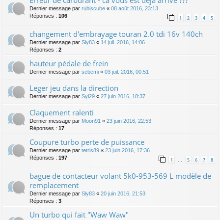
Dernier message par
rubiscube
«
08 août 2016, 23:13
Réponses :
106
1
2
3
4
5
changement d'embrayage touran 2.0 tdi 16v 140ch
Dernier message par
Sly83
«
14 juil. 2016, 14:06
Réponses :
2
hauteur pédale de frein
Dernier message par
sebemi
«
03 juil. 2016, 00:51
Leger jeu dans la direction
Dernier message par
Syl29
«
27 juin 2016, 18:37
Claquement ralenti
Dernier message par
Moon91
«
23 juin 2016, 22:53
Réponses :
17
Coupure turbo perte de puissance
Dernier message par
tetris89
«
23 juin 2016, 17:36
Réponses :
197
1
5
6
7
8
…
bague de contacteur volant 5k0-953-569 L modèle de
remplacement
Dernier message par
Sly83
«
20 juin 2016, 21:53
Réponses :
3
Un turbo qui fait "Waw Waw"