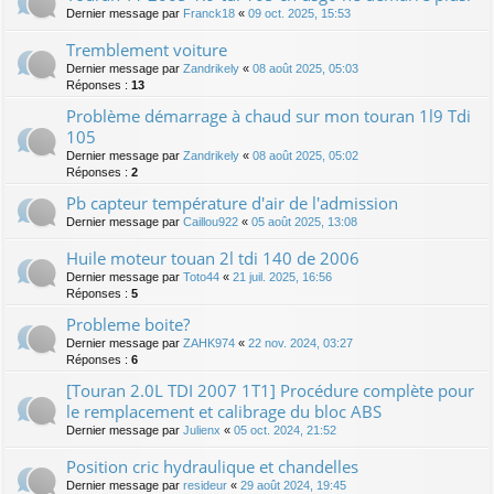
Dernier message par
Franck18
«
09 oct. 2025, 15:53
Tremblement voiture
Dernier message par
Zandrikely
«
08 août 2025, 05:03
Réponses :
13
Problème démarrage à chaud sur mon touran 1l9 Tdi
105
Dernier message par
Zandrikely
«
08 août 2025, 05:02
Réponses :
2
Pb capteur température d'air de l'admission
Dernier message par
Caillou922
«
05 août 2025, 13:08
Huile moteur touan 2l tdi 140 de 2006
Dernier message par
Toto44
«
21 juil. 2025, 16:56
Réponses :
5
Probleme boite?
Dernier message par
ZAHK974
«
22 nov. 2024, 03:27
Réponses :
6
[Touran 2.0L TDI 2007 1T1] Procédure complète pour
le remplacement et calibrage du bloc ABS
Dernier message par
Julienx
«
05 oct. 2024, 21:52
Position cric hydraulique et chandelles
Dernier message par
resideur
«
29 août 2024, 19:45