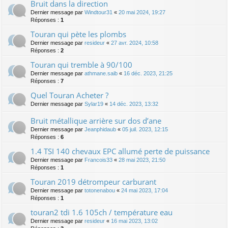
Bruit dans la direction
Dernier message par
Windtour31
«
20 mai 2024, 19:27
Réponses :
1
Touran qui pète les plombs
Dernier message par
resideur
«
27 avr. 2024, 10:58
Réponses :
2
Touran qui tremble à 90/100
Dernier message par
athmane.saib
«
16 déc. 2023, 21:25
Réponses :
7
Quel Touran Acheter ?
Dernier message par
Sylar19
«
14 déc. 2023, 13:32
Bruit métallique arrière sur dos d’ane
Dernier message par
Jeanphidaub
«
05 juil. 2023, 12:15
Réponses :
6
1.4 TSI 140 chevaux EPC allumé perte de puissance
Dernier message par
Francois33
«
28 mai 2023, 21:50
Réponses :
1
Touran 2019 détrompeur carburant
Dernier message par
totonenabou
«
24 mai 2023, 17:04
Réponses :
1
touran2 tdi 1.6 105ch / température eau
Dernier message par
resideur
«
16 mai 2023, 13:02