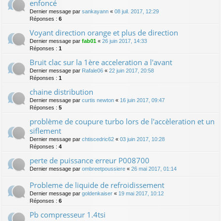
enfoncé
Dernier message par
sankayann
«
08 juil. 2017, 12:29
Réponses :
6
Voyant direction orange et plus de direction
Dernier message par
fab01
«
26 juin 2017, 14:33
Réponses :
1
Bruit clac sur la 1ère acceleration a l'avant
Dernier message par
Rafale06
«
22 juin 2017, 20:58
Réponses :
1
chaine distribution
Dernier message par
curtis newton
«
16 juin 2017, 09:47
Réponses :
5
problème de coupure turbo lors de l'accèleration et un
siflement
Dernier message par
chtiscedric62
«
03 juin 2017, 10:28
Réponses :
4
perte de puissance erreur P008700
Dernier message par
ombreetpoussiere
«
26 mai 2017, 01:14
Probleme de liquide de refroidissement
Dernier message par
goldenkaiser
«
19 mai 2017, 10:12
Réponses :
6
Pb compresseur 1.4tsi