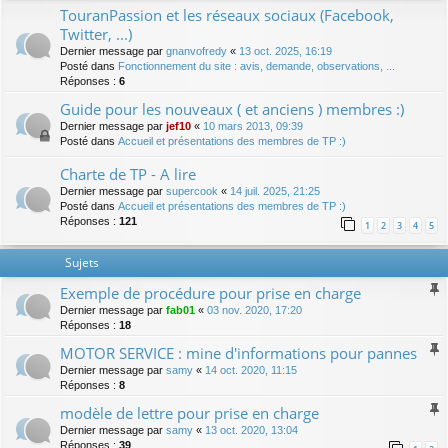
TouranPassion et les réseaux sociaux (Facebook,
Twitter, ...)
Dernier message par
gnanvofredy
«
13 oct. 2025, 16:19
Posté dans
Fonctionnement du site : avis, demande, observations, ...
Réponses :
6
Guide pour les nouveaux ( et anciens ) membres :)
Dernier message par
jef10
«
10 mars 2013, 09:39
Posté dans
Accueil et présentations des membres de TP :)
Charte de TP - A lire
Dernier message par
supercook
«
14 juil. 2025, 21:25
Posté dans
Accueil et présentations des membres de TP :)
Réponses :
121
1
2
3
4
5
Sujets
Exemple de procédure pour prise en charge
Dernier message par
fab01
«
03 nov. 2020, 17:20
Réponses :
18
MOTOR SERVICE : mine d'informations pour pannes
Dernier message par
samy
«
14 oct. 2020, 11:15
Réponses :
8
modèle de lettre pour prise en charge
Dernier message par
samy
«
13 oct. 2020, 13:04
Réponses :
39