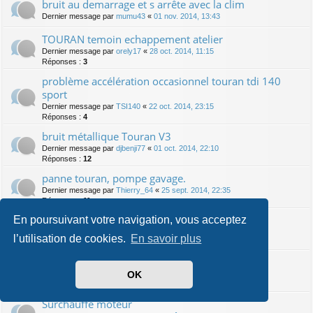
bruit au demarrage et s arrête avec la clim
Dernier message par
mumu43
«
01 nov. 2014, 13:43
TOURAN temoin echappement atelier
Dernier message par
orely17
«
28 oct. 2014, 11:15
Réponses :
3
problème accélération occasionnel touran tdi 140
sport
Dernier message par
TSI140
«
22 oct. 2014, 23:15
Réponses :
4
bruit métallique Touran V3
Dernier message par
djbenji77
«
01 oct. 2014, 22:10
Réponses :
12
panne touran, pompe gavage.
Dernier message par
Thierry_64
«
25 sept. 2014, 22:35
Réponses :
11
Bruit de grincement / couinement
En poursuivant votre navigation, vous acceptez
Dernier message par
Sine
«
12 sept. 2014, 11:49
l’utilisation de cookies.
En savoir plus
Réponses :
2
Panne sur touran 2.0 tdi
OK
Dernier message par
Flo91
«
10 sept. 2014, 10:45
Réponses :
19
Surchauffe moteur