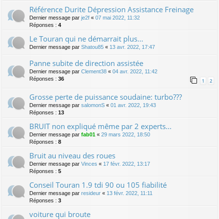
Référence Durite Dépression Assistance Freinage
Dernier message par
je2f
«
07 mai 2022, 11:32
Réponses :
4
Le Touran qui ne démarrait plus...
Dernier message par
Shatou85
«
13 avr. 2022, 17:47
Panne subite de direction assistée
Dernier message par
Clement38
«
04 avr. 2022, 11:42
Réponses :
36
1
2
Grosse perte de puissance soudaine: turbo???
Dernier message par
salomonS
«
01 avr. 2022, 19:43
Réponses :
13
BRUIT non expliqué même par 2 experts...
Dernier message par
fab01
«
29 mars 2022, 18:50
Réponses :
8
Bruit au niveau des roues
Dernier message par
Vinces
«
17 févr. 2022, 13:17
Réponses :
5
Conseil Touran 1.9 tdi 90 ou 105 fiabilité
Dernier message par
resideur
«
13 févr. 2022, 11:11
Réponses :
3
voiture qui broute