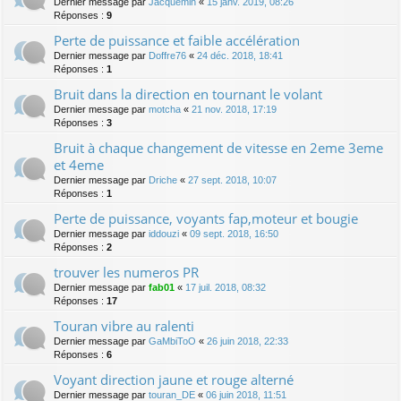
Dernier message par
Jacquemin
«
15 janv. 2019, 08:26
Réponses :
9
Perte de puissance et faible accélération
Dernier message par
Doffre76
«
24 déc. 2018, 18:41
Réponses :
1
Bruit dans la direction en tournant le volant
Dernier message par
motcha
«
21 nov. 2018, 17:19
Réponses :
3
Bruit à chaque changement de vitesse en 2eme 3eme
et 4eme
Dernier message par
Driche
«
27 sept. 2018, 10:07
Réponses :
1
Perte de puissance, voyants fap,moteur et bougie
Dernier message par
iddouzi
«
09 sept. 2018, 16:50
Réponses :
2
trouver les numeros PR
Dernier message par
fab01
«
17 juil. 2018, 08:32
Réponses :
17
Touran vibre au ralenti
Dernier message par
GaMbiToO
«
26 juin 2018, 22:33
Réponses :
6
Voyant direction jaune et rouge alterné
Dernier message par
touran_DE
«
06 juin 2018, 11:51