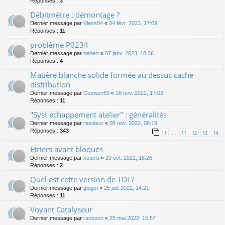
Réponses :
3
Débitmètre : démontage ?
Dernier message par
Viens84
«
04 févr. 2023, 17:09
Réponses :
11
problème P0234
Dernier message par
bèbert
«
07 janv. 2023, 18:36
Réponses :
4
Matière blanche solide formée au dessus cache
distribution
Dernier message par
Coxwen59
«
16 nov. 2022, 17:02
Réponses :
11
"Syst echappement atelier" : généralités
Dernier message par
resideur
«
08 nov. 2022, 08:19
Réponses :
343
1
11
12
13
14
…
Etriers avant bloqués
Dernier message par
xoucla
«
20 oct. 2022, 16:26
Réponses :
2
Quel est cette version de TDI ?
Dernier message par
gbigot
«
25 juil. 2022, 14:21
Réponses :
11
Voyant Catalyseur
Dernier message par
ransson
«
25 mai 2022, 15:57