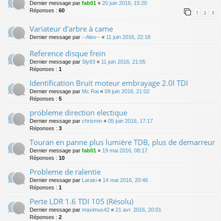
Dernier message par
fab01
«
20 juin 2016, 15:20
Réponses :
60
1
2
3
Variateur d'arbre à came
Dernier message par
--Alex--
«
11 juin 2016, 22:18
Reference disque frein
Dernier message par
Sly83
«
11 juin 2016, 21:05
Réponses :
1
Identification Bruit moteur embrayage 2.0l TDI
Dernier message par
Mc Rai
«
09 juin 2016, 21:02
Réponses :
5
probleme direction electique
Dernier message par
chrismin
«
05 juin 2016, 17:17
Réponses :
3
Touran en panne plus lumière TDB, plus de demarreur
Dernier message par
fab01
«
19 mai 2016, 08:17
Réponses :
10
Probleme de ralentie
Dernier message par
Laraki
«
14 mai 2016, 20:46
Réponses :
1
Perte LDR 1.6 TDI 105 (Résolu)
Dernier message par
maximus42
«
21 avr. 2016, 20:01
Réponses :
2