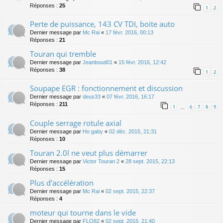
Réponses :
25
1
2
Perte de puissance, 143 CV TDI, boite auto
Dernier message par
Mc Rai
«
17 févr. 2016, 00:13
Réponses :
21
Touran qui tremble
Dernier message par
Jeanboud01
«
15 févr. 2016, 12:42
Réponses :
38
1
2
Soupape EGR : fonctionnement et discussion
Dernier message par
deus33
«
07 févr. 2016, 16:17
Réponses :
211
1
6
7
8
9
…
Couple serrage rotule axial
Dernier message par
Ho gaby
«
02 déc. 2015, 21:31
Réponses :
10
Touran 2.0l ne veut plus démarrer
Dernier message par
Victor Touran 2
«
28 sept. 2015, 22:13
Réponses :
15
Plus d'accélération
Dernier message par
Mc Rai
«
02 sept. 2015, 22:37
Réponses :
4
moteur qui tourne dans le vide
Dernier message par
FLO82
«
02 sept. 2015, 21:40