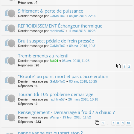
Réponses :
4
Sifflement & perte de puissance
Dernier message par
GaMbiToO
«
04 juin 2018, 22:02
REFROIDISSEMENT Échangeur thermique
Dernier message par
rachline57
«
11 mai 2018, 16:23
Bruit suspect pédale de frein pressée
Dernier message par
GaMbiToO
«
09 avr. 2018, 10:31
Tremblements au ralenti
Dernier message par
fab01
«
06 avr. 2018, 11:25
Réponses :
26
1
2
"Broute" au point mort et pas d'accélération
Dernier message par
GaMbiToO
«
03 avr. 2018, 15:25
Réponses :
6
Touran tdi 105 problème démarrage
Dernier message par
rachline57
«
26 mars 2018, 10:18
Réponses :
2
Renseignement - Démarrage a froid / à chaud ?
Dernier message par
Wamp
«
19 févr. 2018, 11:52
Réponses :
233
1
7
8
9
10
…
panne vanne egr ou start stop ?