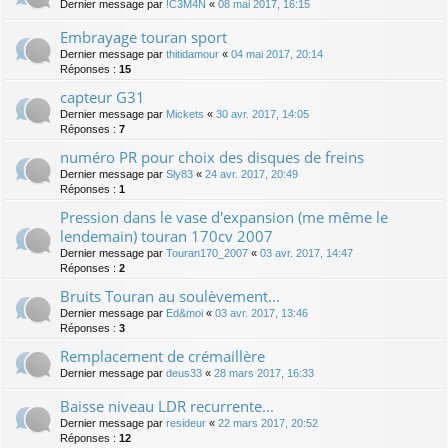
Dernier message par
!C3M4N
«
08 mai 2017, 16:15
Embrayage touran sport
Dernier message par
thitidamour
«
04 mai 2017, 20:14
Réponses :
15
capteur G31
Dernier message par
Mickets
«
30 avr. 2017, 14:05
Réponses :
7
numéro PR pour choix des disques de freins
Dernier message par
Sly83
«
24 avr. 2017, 20:49
Réponses :
1
Pression dans le vase d'expansion (me même le
lendemain) touran 170cv 2007
Dernier message par
Touran170_2007
«
03 avr. 2017, 14:47
Réponses :
2
Bruits Touran au soulèvement...
Dernier message par
Ed&moi
«
03 avr. 2017, 13:46
Réponses :
3
Remplacement de crémaillère
Dernier message par
deus33
«
28 mars 2017, 16:33
Baisse niveau LDR recurrente...
Dernier message par
resideur
«
22 mars 2017, 20:52
Réponses :
12