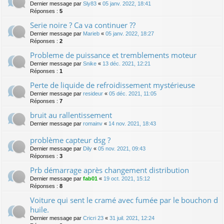
Dernier message par
Sly83
«
05 janv. 2022, 18:41
Réponses :
5
Serie noire ? Ca va continuer ??
Dernier message par
Marieb
«
05 janv. 2022, 18:27
Réponses :
2
Probleme de puissance et tremblements moteur
Dernier message par
Snike
«
13 déc. 2021, 12:21
Réponses :
1
Perte de liquide de refroidissement mystérieuse
Dernier message par
resideur
«
05 déc. 2021, 11:05
Réponses :
7
bruit au rallentissement
Dernier message par
romainv
«
14 nov. 2021, 18:43
problème capteur dsg ?
Dernier message par
Dily
«
05 nov. 2021, 09:43
Réponses :
3
Prb démarrage après changement distribution
Dernier message par
fab01
«
19 oct. 2021, 15:12
Réponses :
8
Voiture qui sent le cramé avec fumée par le bouchon d
huile.
Dernier message par
Cricri 23
«
31 juil. 2021, 12:24