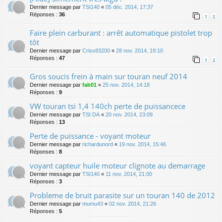
Dernier message par
TSI140
«
05 déc. 2014, 17:37
Réponses :
36
1
2
Faire plein carburant : arrêt automatique pistolet trop
tôt
Dernier message par
Criss83200
«
28 nov. 2014, 19:10
Réponses :
47
1
2
Gros soucis frein à main sur touran neuf 2014
Dernier message par
fab01
«
25 nov. 2014, 14:18
Réponses :
9
VW touran tsi 1,4 140ch perte de puissancece
Dernier message par
TSI DA
«
20 nov. 2014, 23:09
Réponses :
13
Perte de puissance - voyant moteur
Dernier message par
richardunord
«
19 nov. 2014, 15:46
Réponses :
8
voyant capteur huile moteur clignote au demarrage
Dernier message par
TSI140
«
11 nov. 2014, 21:00
Réponses :
3
Probleme de bruit parasite sur un touran 140 de 2012
Dernier message par
mumu43
«
02 nov. 2014, 21:26
Réponses :
5