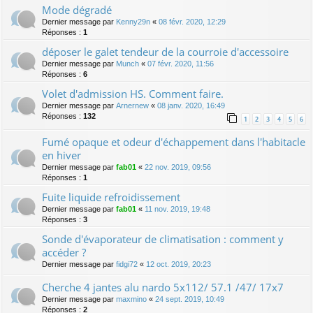
Mode dégradé
Dernier message par
Kenny29n
«
08 févr. 2020, 12:29
Réponses :
1
déposer le galet tendeur de la courroie d'accessoire
Dernier message par
Munch
«
07 févr. 2020, 11:56
Réponses :
6
Volet d'admission HS. Comment faire.
Dernier message par
Arnernew
«
08 janv. 2020, 16:49
Réponses :
132
1
2
3
4
5
6
Fumé opaque et odeur d'échappement dans l'habitacle
en hiver
Dernier message par
fab01
«
22 nov. 2019, 09:56
Réponses :
1
Fuite liquide refroidissement
Dernier message par
fab01
«
11 nov. 2019, 19:48
Réponses :
3
Sonde d'évaporateur de climatisation : comment y
accéder ?
Dernier message par
fidgi72
«
12 oct. 2019, 20:23
Cherche 4 jantes alu nardo 5x112/ 57.1 /47/ 17x7
Dernier message par
maxmino
«
24 sept. 2019, 10:49
Réponses :
2