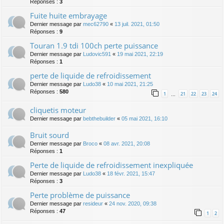
Réponses :
3
Fuite huite embrayage
Dernier message par
mec62790
«
13 juil. 2021, 01:50
Réponses :
9
Touran 1.9 tdi 100ch perte puissance
Dernier message par
Ludovic591
«
19 mai 2021, 22:19
Réponses :
1
perte de liquide de refroidissement
Dernier message par
Ludo38
«
10 mai 2021, 21:25
Réponses :
580
1
21
22
23
24
…
cliquetis moteur
Dernier message par
bebthebuilder
«
05 mai 2021, 16:10
Bruit sourd
Dernier message par
Broco
«
08 avr. 2021, 20:08
Réponses :
1
Perte de liquide de refroidissement inexpliquée
Dernier message par
Ludo38
«
18 févr. 2021, 15:47
Réponses :
3
Perte problème de puissance
Dernier message par
resideur
«
24 nov. 2020, 09:38
Réponses :
47
1
2