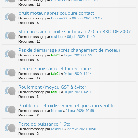
Réponses :
13
bruit moteur après coupure contact
Dernier message par
Duncan600
«
08 août 2020, 09:25
Réponses :
3
Stop pression d'huile sur touran 2.0 tdi BKD DE 2007
Dernier message par
resideur
«
06 juil. 2020, 11:49
Réponses :
10
Pas de démarrage après changement de moteur
Dernier message par
fab01
«
17 juin 2020, 08:59
Réponses :
3
perte de puissance et fumée noire
Dernier message par
fab01
«
04 juin 2020, 14:14
Réponses :
17
Roulement /moyeu GSP à éviter
Dernier message par
fab01
«
04 juin 2020, 14:11
Réponses :
1
Probleme refroidissement et question ventilo
Dernier message par
Nameo
«
01 mai 2020, 10:59
Réponses :
2
Perte de puissance 1.6tdi
Dernier message par
resideur
«
22 févr. 2020, 10:41
Réponses :
2