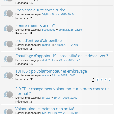
Réponses :
19
Problème durite sortie turbo
Dernier message par
Sly83
«
06 juil. 2015, 09:50
Réponses :
7
Frein à main Touran V1
Dernier message par
Patoche57
«
29 mai 2015, 23:39
Réponses :
5
bruit d'entrée d'air penible
Dernier message par
math85
«
29 mai 2015, 20:19
Réponses :
2
Chauffage d'appoint HS : possibilité de le désactiver ?
Dernier message par
dada2tuluz
«
23 mai 2015, 12:13
Réponses :
10
TDI105 : pb volant-moteur et embrayage
Dernier message par
wano
«
19 mai 2015, 15:06
Réponses :
93
1
2
3
4
2.0 TDI : changement volant moteur bimass contre un
normal ?
Dernier message par
smalar
«
19 avr. 2015, 22:07
Réponses :
3
Volant bloqué, neiman non activé
Dernier message par
Mc Rai
«
19 avr. 2015, 15:19