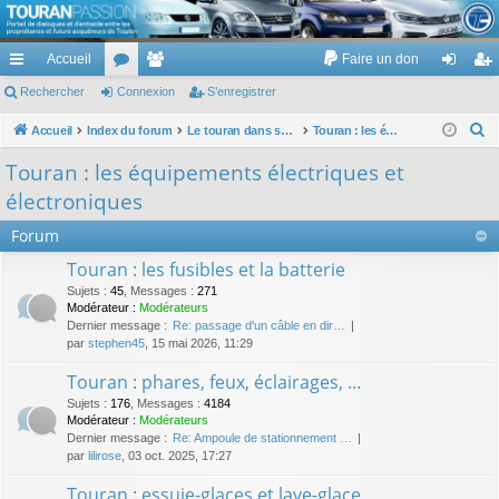
TouranPassion
Accueil
Faire un don
Le forum des propriétaires ou futurs acquéreurs du Volkswagen Touran
cc
Rechercher
or
Connexion
e
S’enregistrer
on
’e
ès
u
m
ne
nr
R
Accueil
Index du forum
Le touran dans ses versions I (V1 V2 V3) et II ...
Touran : les équipements électriques et électroniques
e
ra
m
br
xi
eg
Touran : les équipements électriques et
c
pi
s
es
on
ist
électroniques
h
de
re
e
Forum
r
r
Touran : les fusibles et la batterie
c
Sujets
:
45
,
Messages
:
271
h
Modérateur :
Modérateurs
Dernier message :
Re: passage d'un câble en dir…
e
par
stephen45
, 15 mai 2026, 11:29
r
Touran : phares, feux, éclairages, ...
Sujets
:
176
,
Messages
:
4184
Modérateur :
Modérateurs
Dernier message :
Re: Ampoule de stationnement …
par
lilirose
, 03 oct. 2025, 17:27
Touran : essuie-glaces et lave-glace