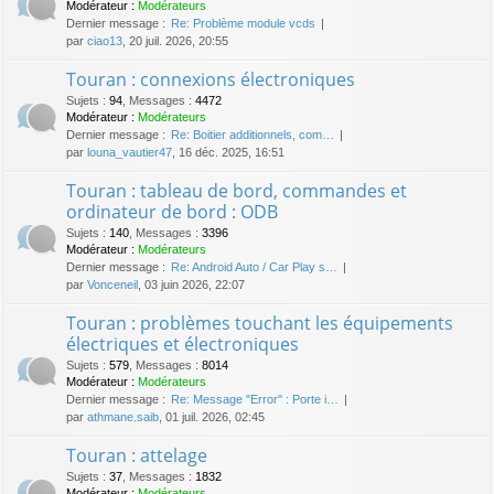
Modérateur :
Modérateurs
Dernier message :
Re: Problème module vcds
par
ciao13
, 20 juil. 2026, 20:55
Touran : connexions électroniques
Sujets
:
94
,
Messages
:
4472
Modérateur :
Modérateurs
Dernier message :
Re: Boitier additionnels, com…
par
louna_vautier47
, 16 déc. 2025, 16:51
Touran : tableau de bord, commandes et
ordinateur de bord : ODB
Sujets
:
140
,
Messages
:
3396
Modérateur :
Modérateurs
Dernier message :
Re: Android Auto / Car Play s…
par
Vonceneil
, 03 juin 2026, 22:07
Touran : problèmes touchant les équipements
électriques et électroniques
Sujets
:
579
,
Messages
:
8014
Modérateur :
Modérateurs
Dernier message :
Re: Message "Error" : Porte i…
par
athmane.saib
, 01 juil. 2026, 02:45
Touran : attelage
Sujets
:
37
,
Messages
:
1832
Modérateur :
Modérateurs