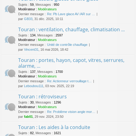
Sujets
:
59
,
Messages
:
950
Modérateur :
Modérateurs
Dernier message :
Re: Pb Lave glace AV /AR sur …
par
GB33
, 31 déc. 2025, 10:11
Touran : ventilation, chauffage, climatisation ...
Sujets
:
134
,
Messages
:
2597
Modérateur :
Modérateurs
Dernier message :
Unité de contrôle chauffage
par
Vincent31
, 16 mai 2026, 18:42
Touran : portes, hayon, capot, vitres, serrures,
alarme, ...
Sujets
:
137
,
Messages
:
1700
Modérateur :
Modérateurs
Dernier message :
Re: Actionneur verrouillage t…
par
Leboubou111
, 03 nov. 2025, 22:19
Touran : rétroviseurs
Sujets
:
30
,
Messages
:
1296
Modérateur :
Modérateurs
Dernier message :
Re: Problème vision angle mor…
par
fab01
, 29 nov. 2024, 23:50
Touran : Les aides à la conduite
Sujets
:
82
,
Messages
:
1621