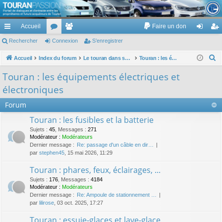
TouranPassion
Accueil
Faire un don
Le forum des propriétaires ou futurs acquéreurs du Volkswagen Touran
cc
Rechercher
or
Connexion
e
S’enregistrer
on
’e
ès
u
m
ne
nr
R
Accueil
Index du forum
Le touran dans ses versions I (V1 V2 V3) et II ...
Touran : les équipements électriques et électroniques
e
ra
m
br
xi
eg
Touran : les équipements électriques et
c
pi
s
es
on
ist
électroniques
h
de
re
e
Forum
r
r
Touran : les fusibles et la batterie
c
Sujets
:
45
,
Messages
:
271
h
Modérateur :
Modérateurs
Dernier message :
Re: passage d'un câble en dir…
e
par
stephen45
, 15 mai 2026, 11:29
r
Touran : phares, feux, éclairages, ...
Sujets
:
176
,
Messages
:
4184
Modérateur :
Modérateurs
Dernier message :
Re: Ampoule de stationnement …
par
lilirose
, 03 oct. 2025, 17:27
Touran : essuie-glaces et lave-glace