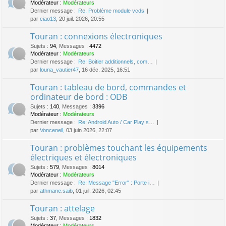
Modérateur :
Modérateurs
Dernier message :
Re: Problème module vcds
par
ciao13
, 20 juil. 2026, 20:55
Touran : connexions électroniques
Sujets
:
94
,
Messages
:
4472
Modérateur :
Modérateurs
Dernier message :
Re: Boitier additionnels, com…
par
louna_vautier47
, 16 déc. 2025, 16:51
Touran : tableau de bord, commandes et
ordinateur de bord : ODB
Sujets
:
140
,
Messages
:
3396
Modérateur :
Modérateurs
Dernier message :
Re: Android Auto / Car Play s…
par
Vonceneil
, 03 juin 2026, 22:07
Touran : problèmes touchant les équipements
électriques et électroniques
Sujets
:
579
,
Messages
:
8014
Modérateur :
Modérateurs
Dernier message :
Re: Message "Error" : Porte i…
par
athmane.saib
, 01 juil. 2026, 02:45
Touran : attelage
Sujets
:
37
,
Messages
:
1832
Modérateur :
Modérateurs