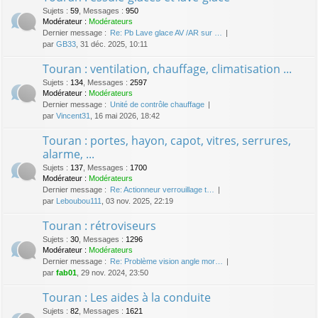
Sujets
:
59
,
Messages
:
950
Modérateur :
Modérateurs
Dernier message :
Re: Pb Lave glace AV /AR sur …
par
GB33
, 31 déc. 2025, 10:11
Touran : ventilation, chauffage, climatisation ...
Sujets
:
134
,
Messages
:
2597
Modérateur :
Modérateurs
Dernier message :
Unité de contrôle chauffage
par
Vincent31
, 16 mai 2026, 18:42
Touran : portes, hayon, capot, vitres, serrures,
alarme, ...
Sujets
:
137
,
Messages
:
1700
Modérateur :
Modérateurs
Dernier message :
Re: Actionneur verrouillage t…
par
Leboubou111
, 03 nov. 2025, 22:19
Touran : rétroviseurs
Sujets
:
30
,
Messages
:
1296
Modérateur :
Modérateurs
Dernier message :
Re: Problème vision angle mor…
par
fab01
, 29 nov. 2024, 23:50
Touran : Les aides à la conduite
Sujets
:
82
,
Messages
:
1621