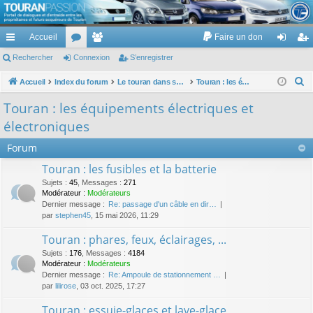
TouranPassion
Accueil
Faire un don
Le forum des propriétaires ou futurs acquéreurs du Volkswagen Touran
cc
Rechercher
or
Connexion
e
S’enregistrer
on
’e
ès
u
m
ne
nr
R
Accueil
Index du forum
Le touran dans ses versions I (V1 V2 V3) et II ...
Touran : les équipements électriques et électroniques
e
ra
m
br
xi
eg
Touran : les équipements électriques et
c
pi
s
es
on
ist
électroniques
h
de
re
e
Forum
r
r
Touran : les fusibles et la batterie
c
Sujets
:
45
,
Messages
:
271
h
Modérateur :
Modérateurs
Dernier message :
Re: passage d'un câble en dir…
e
par
stephen45
, 15 mai 2026, 11:29
r
Touran : phares, feux, éclairages, ...
Sujets
:
176
,
Messages
:
4184
Modérateur :
Modérateurs
Dernier message :
Re: Ampoule de stationnement …
par
lilirose
, 03 oct. 2025, 17:27
Touran : essuie-glaces et lave-glace