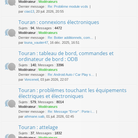
Modérateur :
Modérateurs
Dernier message :
Re: Problème module vcds
par
ciao13
, 20 juil. 2026, 20:55
Touran : connexions électroniques
Sujets
:
94
,
Messages
:
4472
Modérateur :
Modérateurs
Dernier message :
Re: Boitier additionnels, com…
par
louna_vautier47
, 16 déc. 2025, 16:51
Touran : tableau de bord, commandes et
ordinateur de bord : ODB
Sujets
:
140
,
Messages
:
3396
Modérateur :
Modérateurs
Dernier message :
Re: Android Auto / Car Play s…
par
Vonceneil
, 03 juin 2026, 22:07
Touran : problèmes touchant les équipements
électriques et électroniques
Sujets
:
579
,
Messages
:
8014
Modérateur :
Modérateurs
Dernier message :
Re: Message "Error" : Porte i…
par
athmane.saib
, 01 juil. 2026, 02:45
Touran : attelage
Sujets
:
37
,
Messages
:
1832
Modérateur :
Modérateurs