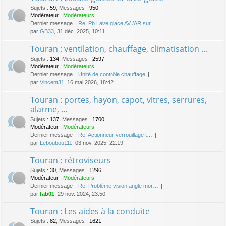
Sujets
:
59
,
Messages
:
950
Modérateur :
Modérateurs
Dernier message :
Re: Pb Lave glace AV /AR sur …
par
GB33
, 31 déc. 2025, 10:11
Touran : ventilation, chauffage, climatisation ...
Sujets
:
134
,
Messages
:
2597
Modérateur :
Modérateurs
Dernier message :
Unité de contrôle chauffage
par
Vincent31
, 16 mai 2026, 18:42
Touran : portes, hayon, capot, vitres, serrures,
alarme, ...
Sujets
:
137
,
Messages
:
1700
Modérateur :
Modérateurs
Dernier message :
Re: Actionneur verrouillage t…
par
Leboubou111
, 03 nov. 2025, 22:19
Touran : rétroviseurs
Sujets
:
30
,
Messages
:
1296
Modérateur :
Modérateurs
Dernier message :
Re: Problème vision angle mor…
par
fab01
, 29 nov. 2024, 23:50
Touran : Les aides à la conduite
Sujets
:
82
,
Messages
:
1621