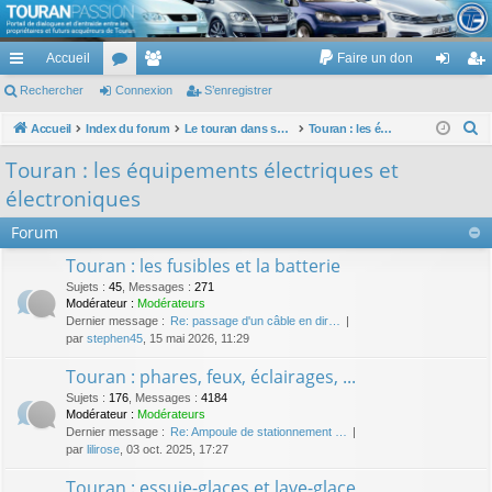
TouranPassion
Accueil
Faire un don
Le forum des propriétaires ou futurs acquéreurs du Volkswagen Touran
cc
Rechercher
or
Connexion
e
S’enregistrer
on
’e
ès
u
m
ne
nr
R
Accueil
Index du forum
Le touran dans ses versions I (V1 V2 V3) et II ...
Touran : les équipements électriques et électroniques
e
ra
m
br
xi
eg
Touran : les équipements électriques et
c
pi
s
es
on
ist
électroniques
h
de
re
e
Forum
r
r
Touran : les fusibles et la batterie
c
Sujets
:
45
,
Messages
:
271
h
Modérateur :
Modérateurs
Dernier message :
Re: passage d'un câble en dir…
e
par
stephen45
, 15 mai 2026, 11:29
r
Touran : phares, feux, éclairages, ...
Sujets
:
176
,
Messages
:
4184
Modérateur :
Modérateurs
Dernier message :
Re: Ampoule de stationnement …
par
lilirose
, 03 oct. 2025, 17:27
Touran : essuie-glaces et lave-glace