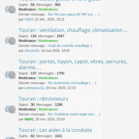
Sujets
:
59
,
Messages
:
950
Modérateur :
Modérateurs
Dernier message :
Re: Pb Lave glace AV /AR sur …
par
GB33
, 31 déc. 2025, 10:11
Touran : ventilation, chauffage, climatisation ...
Sujets
:
134
,
Messages
:
2597
Modérateur :
Modérateurs
Dernier message :
Unité de contrôle chauffage
par
Vincent31
, 16 mai 2026, 18:42
Touran : portes, hayon, capot, vitres, serrures,
alarme, ...
Sujets
:
137
,
Messages
:
1700
Modérateur :
Modérateurs
Dernier message :
Re: Actionneur verrouillage t…
par
Leboubou111
, 03 nov. 2025, 22:19
Touran : rétroviseurs
Sujets
:
30
,
Messages
:
1296
Modérateur :
Modérateurs
Dernier message :
Re: Problème vision angle mor…
par
fab01
, 29 nov. 2024, 23:50
Touran : Les aides à la conduite
Sujets
:
82
,
Messages
:
1621