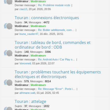
Modérateur :
Modérateurs
Dernier message :
Re: Problème module vcds
par
ciao13
, 20 juil. 2026, 20:55
Touran : connexions électroniques
Sujets
:
94
,
Messages
:
4472
Modérateur :
Modérateurs
Dernier message :
Re: Boitier additionnels, com…
par
louna_vautier47
, 16 déc. 2025, 16:51
Touran : tableau de bord, commandes et
ordinateur de bord : ODB
Sujets
:
140
,
Messages
:
3396
Modérateur :
Modérateurs
Dernier message :
Re: Android Auto / Car Play s…
par
Vonceneil
, 03 juin 2026, 22:07
Touran : problèmes touchant les équipements
électriques et électroniques
Sujets
:
579
,
Messages
:
8014
Modérateur :
Modérateurs
Dernier message :
Re: Message "Error" : Porte i…
par
athmane.saib
, 01 juil. 2026, 02:45
Touran : attelage
Sujets
:
37
,
Messages
:
1832
Modérateur :
Modérateurs