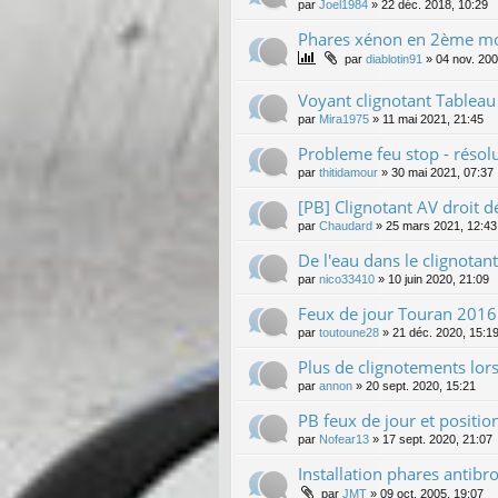
par
Joel1984
»
22 déc. 2018, 10:29
Phares xénon en 2ème m
par
diablotin91
»
04 nov. 200
Voyant clignotant Tableau
par
Mira1975
»
11 mai 2021, 21:45
Probleme feu stop - résol
par
thitidamour
»
30 mai 2021, 07:37
[PB] Clignotant AV droit 
par
Chaudard
»
25 mars 2021, 12:43
De l'eau dans le clignotan
par
nico33410
»
10 juin 2020, 21:09
Feux de jour Touran 2016
par
toutoune28
»
21 déc. 2020, 15:1
Plus de clignotements lors
par
annon
»
20 sept. 2020, 15:21
PB feux de jour et position
par
Nofear13
»
17 sept. 2020, 21:07
Installation phares antibro
par
JMT
»
09 oct. 2005, 19:07