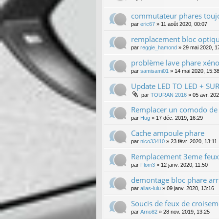
commutateur phares touj
par
eric67
»
11 août 2020, 00:07
remplacement bloc optiq
par
reggie_hamond
»
29 mai 2020, 1
problème lave phare xén
par
samisami01
»
14 mai 2020, 15:3
Update LED TO LED + S
par
TOURAN 2016
»
05 avr. 202
Remplacer un comodo de 
par
Hug
»
17 déc. 2019, 16:29
Cache ampoule phare
par
nico33410
»
23 févr. 2020, 13:11
Remplacement 3eme feux 
par
Flom3
»
12 janv. 2020, 11:50
demontage bloc phare arr
par
alias-lulu
»
09 janv. 2020, 13:16
Soucis de feux de croisem
par
Arno82
»
28 nov. 2019, 13:25