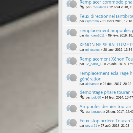
Remplacer commodo phare
par
Chaudard
»
12 août 2018, 1
Feux directionnel (antibrou
par
rsystema
»
31 mars 2019, 17:18
remplacement ampoules p
par
damdam1611
»
09 févr. 2019, 18
XENON NE SE RALLUME 
par
minustitus
»
20 janv. 2019, 13:34
Remplacement Xénon Tou
par
12_darte_12
»
26 déc. 2018, 17:
remplacement éclairage h
génération
par
alphaman
»
24 déc. 2017, 20:22
demontage phare touran 
par
polo80
»
14 févr. 2014, 13:47
Ampoules dernier touran
par
borated
»
23 oct. 2017, 22:4
Feux stop arrière Touran
par
seyar21
»
27 août 2018, 21:03