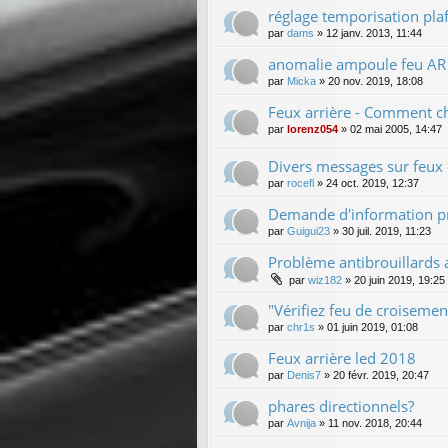
réglage temporisation pla
par
dams
»
12 janv. 2013, 11:44
anomalie ampoule feu AR 
par
Micka
»
20 nov. 2019, 18:08
Feux arrière - Comment c
par
lorenz054
»
02 mai 2005, 14:47
Divers messages sur feu
par
rocefl
»
24 oct. 2019, 12:37
Demande d'information p
par
Guigui23
»
30 juil. 2019, 11:23
Problème antibrouillards 
par
wiz182
»
20 juin 2019, 19:25
"Vérifiez feu de croisem
par
chr1s
»
01 juin 2019, 01:08
Feux arrière led 2018
par
Denis7
»
20 févr. 2019, 20:47
phares directionnels?
par
Avnija
»
11 nov. 2018, 20:44