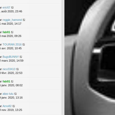
ar
eric67
1 août 2020, 23:46
ar
reggie_hamond
1 mai 2020, 14:17
ar
fab01
0 mai 2020, 09:26
ar
TOURAN 2016
5 avr. 2020, 10:45
ar
BugsBUNNY
2 mars 2020, 14:59
ar
nico33410
3 févr. 2020, 22:53
ar
fab01
6 janv. 2020, 08:02
ar
alias-lulu
9 janv. 2020, 13:16
ar
Arno82
8 nov. 2019, 13:25