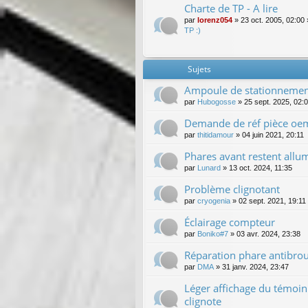
Charte de TP - A lire
par
lorenz054
»
23 oct. 2005, 02:00
TP :)
Sujets
Ampoule de stationnement
par
Hubogosse
»
25 sept. 2025, 02:
Demande de réf pièce oem (
par
thitidamour
»
04 juin 2021, 20:11
Phares avant restent allu
par
Lunard
»
13 oct. 2024, 11:35
Problème clignotant
par
cryogenia
»
02 sept. 2021, 19:11
Éclairage compteur
par
Boniko#7
»
03 avr. 2024, 23:38
Réparation phare antibrou
par
DMA
»
31 janv. 2024, 23:47
Léger affichage du témoin
clignote