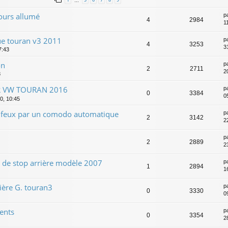
…
ours allumé
p
4
2984
1
ue touran v3 2011
p
4
3253
3
7:43
on
p
2
2711
2
8
UR VW TOURAN 2016
p
0
3384
0
0, 10:45
feux par un comodo automatique
p
2
3142
2
p
2
2889
2
de stop arrière modèle 2007
p
1
2894
1
ière G. touran3
p
0
3330
0
ents
p
0
3354
2