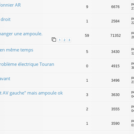
fonnier AR
p
9
6676
2
droit
p
1
2584
2
hanger une ampoule.
p
59
71352
2
1
2
3
x en même temps
p
5
3430
1
roblème électrique Touran
p
0
4915
30
avant
p
1
3496
2
ent AV gauche" mais ampoule ok
p
3
3630
0
p
2
3555
0
p
1
3590
0