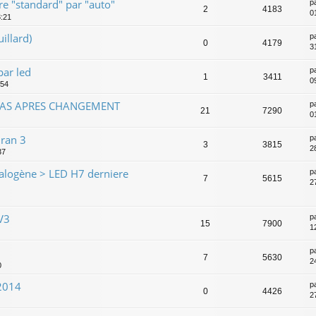
 "standard" par "auto"
p
2
4183
0
3:21
illard)
p
0
4179
3
ar led
p
1
3411
0
:54
PAS APRES CHANGEMENT
p
21
7290
0
ran 3
p
3
3815
2
37
alogène > LED H7 derniere
p
7
5615
2
V3
p
15
7900
1
p
7
5630
2
0
 2014
p
0
4426
2