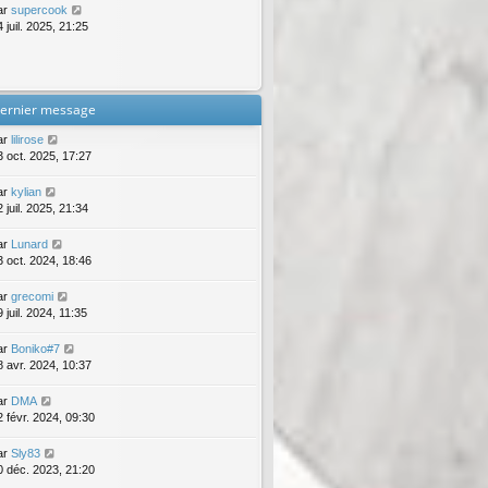
ar
supercook
 juil. 2025, 21:25
ernier message
ar
lilirose
3 oct. 2025, 17:27
ar
kylian
 juil. 2025, 21:34
ar
Lunard
3 oct. 2024, 18:46
ar
grecomi
 juil. 2024, 11:35
ar
Boniko#7
8 avr. 2024, 10:37
ar
DMA
2 févr. 2024, 09:30
ar
Sly83
0 déc. 2023, 21:20