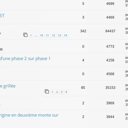
p
5
4699
21
 5T
p
3
4469
2
p
342
84437
2
7
1
10
11
12
13
14
…
p
0
4773
1
39
 d'une phase 2 sur phase 1
p
4
4158
0
p
0
4568
2
 grillée
p
85
35153
2
1
2
3
4
p
2
3969
1
7
rigine en deuxième monte sur
p
2
3944
2