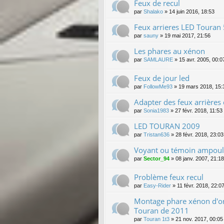
Feux de recul
par
Shalako
»
14 juin 2016, 18:53
Feux arrieres LED Touran
par
sauny
»
19 mai 2017, 21:56
Les phares au xénon
par
SAMLAURE
»
15 avr. 2005, 00:0
Feux de jour led
par
FollowMe93
»
19 mars 2018, 15:
Adapter des feux arrières
par
Sonia1983
»
27 févr. 2018, 11:53
LED TOURAN 2009
par
Tristan636
»
28 févr. 2018, 23:03
Voyant ou témoin ampoule
par
Sector_94
»
08 janv. 2007, 21:18
Problème feux recul
par
Easy-Rider
»
11 févr. 2018, 22:0
Montage phare xénon d'o
Touran de 2011
par
Touran 1t3
»
21 nov. 2017, 00:05