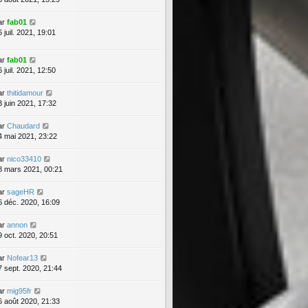
ar
fab01
 juil. 2021, 19:01
ar
fab01
 juil. 2021, 12:50
ar
thitidamour
3 juin 2021, 17:32
ar
Chaudard
4 mai 2021, 23:22
ar
nico33410
8 mars 2021, 00:21
ar
sageHR
6 déc. 2020, 16:09
ar
annon
9 oct. 2020, 20:51
ar
Nofear13
7 sept. 2020, 21:44
ar
mig95fr
6 août 2020, 21:33