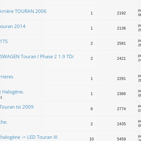
 Arrière TOURAN 2006
p
1
2192
0
touran 2014
p
1
2136
2
 1T5
p
2
2581
2
KSWAGEN Touran I Phase 2 1.9 TDi
p
2
2421
24
rrieres
p
1
2291
2
t Halogène.
p
1
2366
0
41
Touran tsi 2009
p
6
2774
0
che.
p
2
2435
0
halogène -> LED Touran III
p
10
5459
2