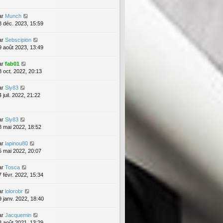
ar
Munch
8 déc. 2023, 15:59
ar
Sebscipion
9 août 2023, 13:49
ar
fab01
8 oct. 2022, 20:13
ar
Sly83
 juil. 2022, 21:22
ar
Sly83
8 mai 2022, 18:52
ar
lapinou80
5 mai 2022, 20:07
ar
Tosca
7 févr. 2022, 15:34
ar
lolorobr
9 janv. 2022, 18:40
ar
Jacquemin
8 août 2021, 13:29