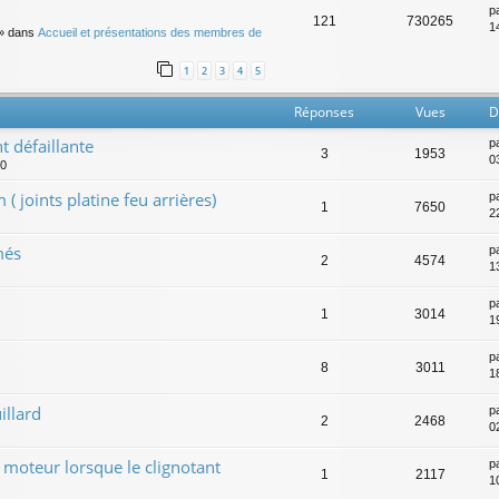
p
121
730265
14
» dans
Accueil et présentations des membres de
1
2
3
4
5
Réponses
Vues
D
 défaillante
p
3
1953
0
00
 joints platine feu arrières)
p
1
7650
22
més
p
2
4574
1
p
1
3014
19
p
8
3011
1
illard
p
2
2468
0
 moteur lorsque le clignotant
p
1
2117
1