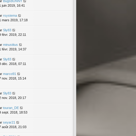
ar
BugsBUNNY
1 juin 2019, 16:41
ar
rsystema
1 mars 2019, 17:18
ar
Sly83
9 févr. 2019, 22:11
ar
minustitus
1 févr. 2019, 14:37
ar
Sly83
8 déc. 2018, 07:11
ar
marco91
7 nov. 2018, 15:14
ar
Sly83
2 nov. 2018, 20:17
ar
touran_DE
4 sept. 2018, 18:53
ar
seyar21
7 août 2018, 21:03