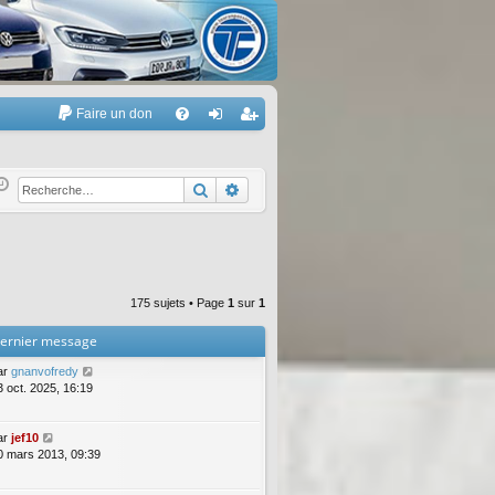
Faire un don
A
FA
on
’e
Q
ne
nr
Rechercher
Recherche avancée
xi
eg
on
ist
re
175 sujets • Page
1
sur
1
r
ernier message
ar
gnanvofredy
3 oct. 2025, 16:19
ar
jef10
0 mars 2013, 09:39