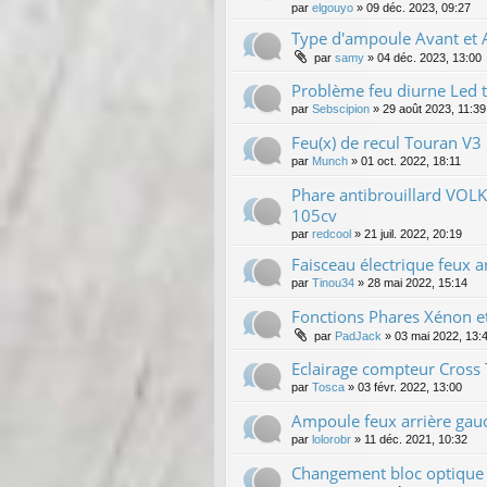
par
elgouyo
»
09 déc. 2023, 09:27
Type d'ampoule Avant et
par
samy
»
04 déc. 2023, 13:00
Problème feu diurne Led 
par
Sebscipion
»
29 août 2023, 11:39
Feu(x) de recul Touran V3
par
Munch
»
01 oct. 2022, 18:11
Phare antibrouillard VOL
105cv
par
redcool
»
21 juil. 2022, 20:19
Faisceau électrique feux a
par
Tinou34
»
28 mai 2022, 15:14
Fonctions Phares Xénon e
par
PadJack
»
03 mai 2022, 13:
Eclairage compteur Cross 
par
Tosca
»
03 févr. 2022, 13:00
Ampoule feux arrière gau
par
lolorobr
»
11 déc. 2021, 10:32
Changement bloc optique 