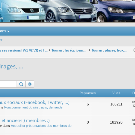
u Volkswagen Touran
res
er
ses versions I (V1 V2 V3) et II ...
Touran : les équipements électriques et électroniques
Touran : phares, feux, éclairages, ...
rages, ...
Rechercher
Recherche avancée
Réponses
Vues
D
ux sociaux (Facebook, Twitter, ...)
p
6
166211
1
ans
Fonctionnement du site : avis, demande,
 et anciens ) membres :)
p
0
182920
1
» dans
Accueil et présentations des membres de