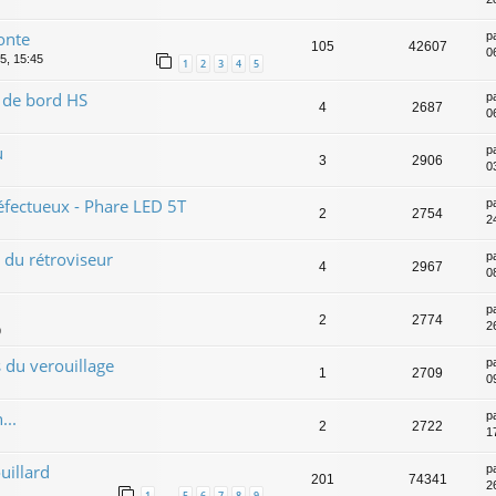
onte
p
105
42607
06
5, 15:45
1
2
3
4
5
 de bord HS
p
4
2687
06
u
p
3
2906
0
défectueux - Phare LED 5T
p
2
2754
2
t du rétroviseur
p
4
2967
0
p
2
2774
2
9
 du verouillage
p
1
2709
0
...
p
2
2722
1
uillard
p
201
74341
2
1
5
6
7
8
9