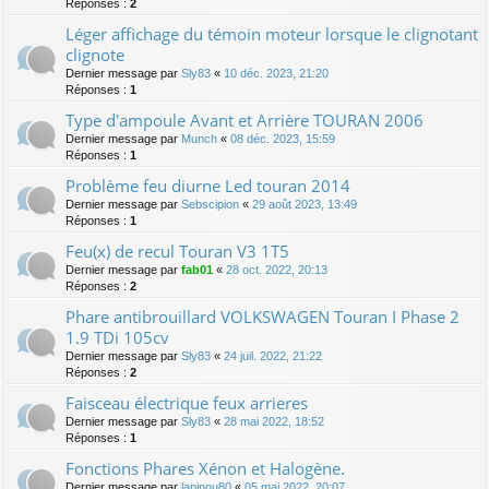
Réponses :
2
Léger affichage du témoin moteur lorsque le clignotant
clignote
Dernier message par
Sly83
«
10 déc. 2023, 21:20
Réponses :
1
Type d'ampoule Avant et Arrière TOURAN 2006
Dernier message par
Munch
«
08 déc. 2023, 15:59
Réponses :
1
Problème feu diurne Led touran 2014
Dernier message par
Sebscipion
«
29 août 2023, 13:49
Réponses :
1
Feu(x) de recul Touran V3 1T5
Dernier message par
fab01
«
28 oct. 2022, 20:13
Réponses :
2
Phare antibrouillard VOLKSWAGEN Touran I Phase 2
1.9 TDi 105cv
Dernier message par
Sly83
«
24 juil. 2022, 21:22
Réponses :
2
Faisceau électrique feux arrieres
Dernier message par
Sly83
«
28 mai 2022, 18:52
Réponses :
1
Fonctions Phares Xénon et Halogène.
Dernier message par
lapinou80
«
05 mai 2022, 20:07