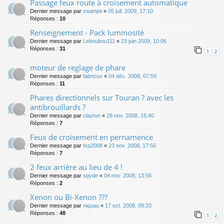
Passage feux route à croisement automatique
Dernier message par
zwartpit
«
05 juil. 2009, 17:10
Réponses :
10
Renseignement - Pack luminosité
Dernier message par
Leboubou111
«
23 juin 2009, 10:06
Réponses :
31
1
2
moteur de reglage de phare
Dernier message par
fabricox
«
04 déc. 2008, 07:59
Réponses :
11
Phares directionnels sur Touran ? avec les
antibrouillards ?
Dernier message par
clayton
«
28 nov. 2008, 15:40
Réponses :
7
Feux de croisement en pernamence
Dernier message par
fxp2008
«
23 nov. 2008, 17:50
Réponses :
7
2 feux arrière au lieu de 4 !
Dernier message par
spyde
«
04 nov. 2008, 13:56
Réponses :
2
Xenon ou Bi-Xenon ???
Dernier message par
niquau
«
17 oct. 2008, 09:20
Réponses :
48
1
2