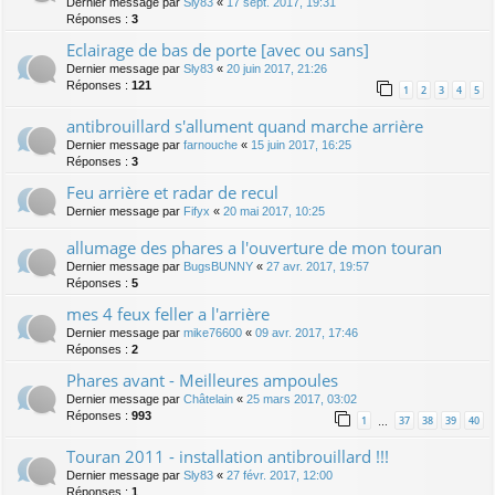
Dernier message par
Sly83
«
17 sept. 2017, 19:31
Réponses :
3
Eclairage de bas de porte [avec ou sans]
Dernier message par
Sly83
«
20 juin 2017, 21:26
Réponses :
121
1
2
3
4
5
antibrouillard s'allument quand marche arrière
Dernier message par
farnouche
«
15 juin 2017, 16:25
Réponses :
3
Feu arrière et radar de recul
Dernier message par
Fifyx
«
20 mai 2017, 10:25
allumage des phares a l'ouverture de mon touran
Dernier message par
BugsBUNNY
«
27 avr. 2017, 19:57
Réponses :
5
mes 4 feux feller a l'arrière
Dernier message par
mike76600
«
09 avr. 2017, 17:46
Réponses :
2
Phares avant - Meilleures ampoules
Dernier message par
Châtelain
«
25 mars 2017, 03:02
Réponses :
993
1
37
38
39
40
…
Touran 2011 - installation antibrouillard !!!
Dernier message par
Sly83
«
27 févr. 2017, 12:00
Réponses :
1