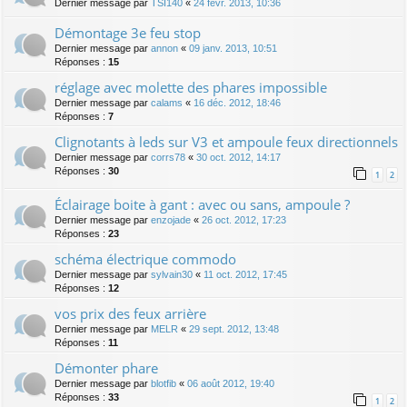
Dernier message par
TSI140
«
24 févr. 2013, 10:36
Démontage 3e feu stop
Dernier message par
annon
«
09 janv. 2013, 10:51
Réponses :
15
réglage avec molette des phares impossible
Dernier message par
calams
«
16 déc. 2012, 18:46
Réponses :
7
Clignotants à leds sur V3 et ampoule feux directionnels
Dernier message par
corrs78
«
30 oct. 2012, 14:17
Réponses :
30
1
2
Éclairage boite à gant : avec ou sans, ampoule ?
Dernier message par
enzojade
«
26 oct. 2012, 17:23
Réponses :
23
schéma électrique commodo
Dernier message par
sylvain30
«
11 oct. 2012, 17:45
Réponses :
12
vos prix des feux arrière
Dernier message par
MELR
«
29 sept. 2012, 13:48
Réponses :
11
Démonter phare
Dernier message par
blotfib
«
06 août 2012, 19:40
Réponses :
33
1
2