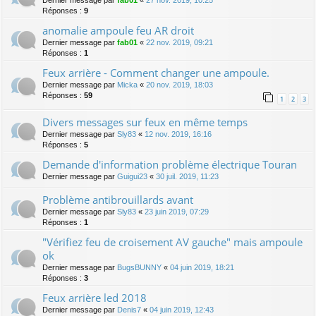
Dernier message par
fab01
«
27 nov. 2019, 10:25
Réponses :
9
anomalie ampoule feu AR droit
Dernier message par
fab01
«
22 nov. 2019, 09:21
Réponses :
1
Feux arrière - Comment changer une ampoule.
Dernier message par
Micka
«
20 nov. 2019, 18:03
Réponses :
59
1
2
3
Divers messages sur feux en même temps
Dernier message par
Sly83
«
12 nov. 2019, 16:16
Réponses :
5
Demande d'information problème électrique Touran
Dernier message par
Guigui23
«
30 juil. 2019, 11:23
Problème antibrouillards avant
Dernier message par
Sly83
«
23 juin 2019, 07:29
Réponses :
1
"Vérifiez feu de croisement AV gauche" mais ampoule
ok
Dernier message par
BugsBUNNY
«
04 juin 2019, 18:21
Réponses :
3
Feux arrière led 2018
Dernier message par
Denis7
«
04 juin 2019, 12:43