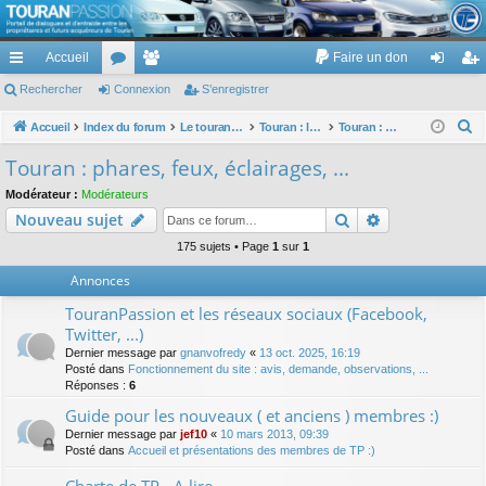
TouranPassion
Accueil
Faire un don
Le forum des propriétaires ou futurs acquéreurs du Volkswagen Touran
cc
Rechercher
or
Connexion
e
S’enregistrer
on
’e
ès
u
m
ne
nr
R
Accueil
Index du forum
Le touran dans ses versions I (V1 V2 V3) et II ...
Touran : les équipements électriques et électroniques
Touran : phares, feux, éclairages, ...
e
ra
m
br
xi
eg
Touran : phares, feux, éclairages, ...
c
pi
s
es
on
ist
Modérateur :
Modérateurs
h
Rechercher
Recherche av
Nouveau sujet
de
re
e
r
175 sujets • Page
1
sur
1
r
c
Annonces
h
TouranPassion et les réseaux sociaux (Facebook,
e
Twitter, ...)
r
Dernier message par
gnanvofredy
«
13 oct. 2025, 16:19
Posté dans
Fonctionnement du site : avis, demande, observations, ...
Réponses :
6
Guide pour les nouveaux ( et anciens ) membres :)
Dernier message par
jef10
«
10 mars 2013, 09:39
Posté dans
Accueil et présentations des membres de TP :)