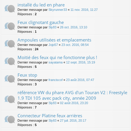
installé du led en phare
Dernier message par
Skyrunner33
«
11 nov. 2016, 11:27
Réponses :
2
Feux clignotant gauche
Dernier message par
Sly83
«
26 oct. 2016, 13:10
Réponses :
1
Ampoules utilisées et emplacements
Dernier message par
Jojo57
«
23 oct. 2016, 08:54
Réponses :
24
Moitié des feux qui ne fonctionne plus !
Dernier message par
sayatama
«
12 sept. 2016, 15:19
Réponses :
5
Feux stop
Dernier message par
franciscof
«
23 août 2016, 07:47
Réponses :
3
référence VW du phare AVG d'un Touran V2 : Freestyle
1.9 TDI 105 avec pack city, année 2009
Dernier message par
Sly83
«
02 août 2016, 23:20
Réponses :
7
Connecteur Platine feux arrières
Dernier message par
Sly83
«
27 juil. 2016, 20:17
Réponses :
5