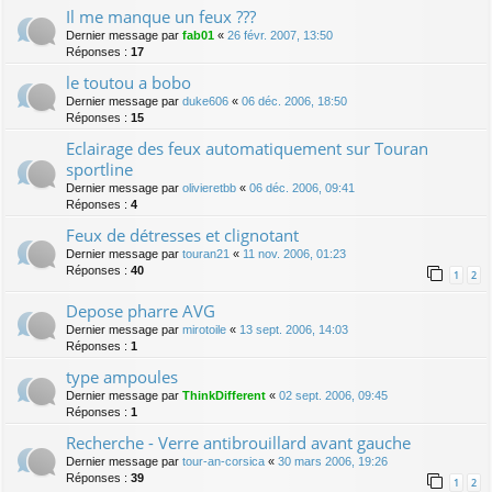
Il me manque un feux ???
Dernier message par
fab01
«
26 févr. 2007, 13:50
Réponses :
17
le toutou a bobo
Dernier message par
duke606
«
06 déc. 2006, 18:50
Réponses :
15
Eclairage des feux automatiquement sur Touran
sportline
Dernier message par
olivieretbb
«
06 déc. 2006, 09:41
Réponses :
4
Feux de détresses et clignotant
Dernier message par
touran21
«
11 nov. 2006, 01:23
Réponses :
40
1
2
Depose pharre AVG
Dernier message par
mirotoile
«
13 sept. 2006, 14:03
Réponses :
1
type ampoules
Dernier message par
ThinkDifferent
«
02 sept. 2006, 09:45
Réponses :
1
Recherche - Verre antibrouillard avant gauche
Dernier message par
tour-an-corsica
«
30 mars 2006, 19:26
Réponses :
39
1
2