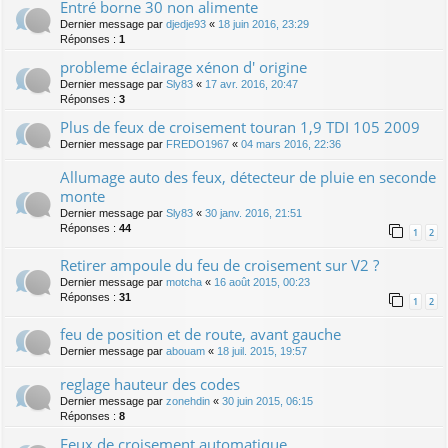
Entré borne 30 non alimente
Dernier message par
djedje93
«
18 juin 2016, 23:29
Réponses :
1
probleme éclairage xénon d' origine
Dernier message par
Sly83
«
17 avr. 2016, 20:47
Réponses :
3
Plus de feux de croisement touran 1,9 TDI 105 2009
Dernier message par
FREDO1967
«
04 mars 2016, 22:36
Allumage auto des feux, détecteur de pluie en seconde
monte
Dernier message par
Sly83
«
30 janv. 2016, 21:51
Réponses :
44
1
2
Retirer ampoule du feu de croisement sur V2 ?
Dernier message par
motcha
«
16 août 2015, 00:23
Réponses :
31
1
2
feu de position et de route, avant gauche
Dernier message par
abouam
«
18 juil. 2015, 19:57
reglage hauteur des codes
Dernier message par
zonehdin
«
30 juin 2015, 06:15
Réponses :
8
Feux de croisement automatique