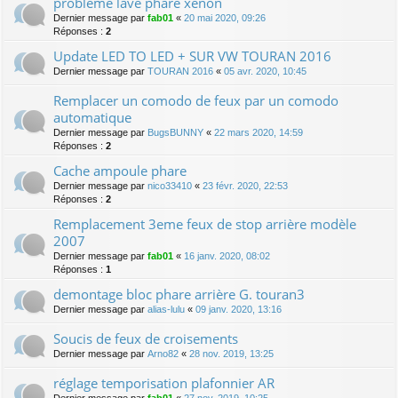
problème lave phare xénon
Dernier message par
fab01
«
20 mai 2020, 09:26
Réponses :
2
Update LED TO LED + SUR VW TOURAN 2016
Dernier message par
TOURAN 2016
«
05 avr. 2020, 10:45
Remplacer un comodo de feux par un comodo
automatique
Dernier message par
BugsBUNNY
«
22 mars 2020, 14:59
Réponses :
2
Cache ampoule phare
Dernier message par
nico33410
«
23 févr. 2020, 22:53
Réponses :
2
Remplacement 3eme feux de stop arrière modèle
2007
Dernier message par
fab01
«
16 janv. 2020, 08:02
Réponses :
1
demontage bloc phare arrière G. touran3
Dernier message par
alias-lulu
«
09 janv. 2020, 13:16
Soucis de feux de croisements
Dernier message par
Arno82
«
28 nov. 2019, 13:25
réglage temporisation plafonnier AR