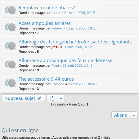
Remplacement de phares?
Dernier message par
rebrof
«
21 mars 2006, 09:05
Accès ampoules arrières
Dernier message par
ketayef
«
01 janv. 2006, 19:25
Réponses :
7
Allumage des feux gauche/droite avec les clignotants
Dernier message par
jef10
«
11 nov. 2005, 07:08
Réponses :
8
Allumage automatique des feux de détresse
Dernier message par
Point
«
29 août 2005, 14:43
Réponses :
9
The accessoire 9,44 euros
Dernier message par
Comodo
«
26 mai 2005, 06:43
Réponses :
3
Nouveau sujet
175 sujets • Page
1
sur
1
Aller à
Qui est en ligne
Utilisateurs parcourant ce forum : Aucun utilisateur enregistré et 2 invités