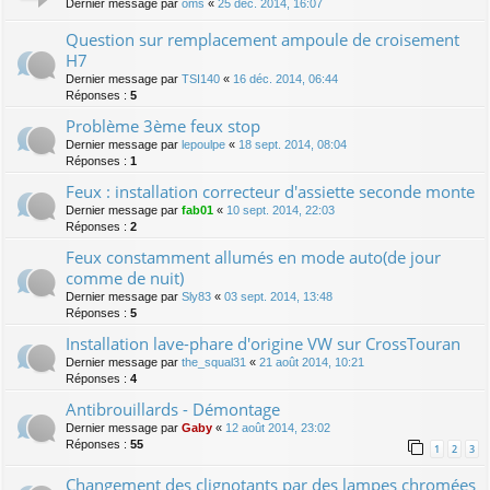
Dernier message par
oms
«
25 déc. 2014, 16:07
Question sur remplacement ampoule de croisement
H7
Dernier message par
TSI140
«
16 déc. 2014, 06:44
Réponses :
5
Problème 3ème feux stop
Dernier message par
lepoulpe
«
18 sept. 2014, 08:04
Réponses :
1
Feux : installation correcteur d'assiette seconde monte
Dernier message par
fab01
«
10 sept. 2014, 22:03
Réponses :
2
Feux constamment allumés en mode auto(de jour
comme de nuit)
Dernier message par
Sly83
«
03 sept. 2014, 13:48
Réponses :
5
Installation lave-phare d'origine VW sur CrossTouran
Dernier message par
the_squal31
«
21 août 2014, 10:21
Réponses :
4
Antibrouillards - Démontage
Dernier message par
Gaby
«
12 août 2014, 23:02
Réponses :
55
1
2
3
Changement des clignotants par des lampes chromées