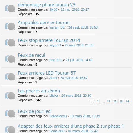
demontage phare touran V3
Dernier message par
Sly83
«
12 nov. 2018, 20:17
Réponses :
15
Ampoules dernier touran
Dernier message par
touran_DE
«
24 sept. 2018, 18:53
Réponses :
7
Feux stop arrière Touran 2014
Dernier message par
seyar21
«
27 août 2018, 21:03
Feux de recul
Dernier message par
Eric7831
«
21 juil. 2018, 14:49
Réponses :
5
Feux arrieres LED Touran 5T
Dernier message par
Archi
«
20 mai 2018, 16:57
Réponses :
3
Les phares au xénon
Dernier message par
Micka
«
20 mars 2018, 20:30
Réponses :
342
1
11
12
13
14
…
Feux de jour led
Dernier message par
FollowMe93
«
19 mars 2018, 15:39
Adapter des feux arrières d'une phase 2 sur phase 1
Dernier message par
Sonia1983
«
01 mars 2018, 02:42