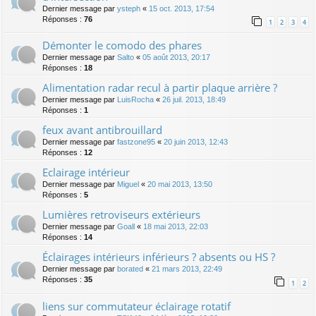
Dernier message par
ysteph
«
15 oct. 2013, 17:54
Réponses :
76
1
2
3
4
Démonter le comodo des phares
Dernier message par
Salto
«
05 août 2013, 20:17
Réponses :
18
Alimentation radar recul à partir plaque arrière ?
Dernier message par
LuisRocha
«
26 juil. 2013, 18:49
Réponses :
1
feux avant antibrouillard
Dernier message par
fastzone95
«
20 juin 2013, 12:43
Réponses :
12
Eclairage intérieur
Dernier message par
Miguel
«
20 mai 2013, 13:50
Réponses :
5
Lumières retroviseurs extérieurs
Dernier message par
Goall
«
18 mai 2013, 22:03
Réponses :
14
Éclairages intérieurs inférieurs ? absents ou HS ?
Dernier message par
borated
«
21 mars 2013, 22:49
Réponses :
35
1
2
liens sur commutateur éclairage rotatif