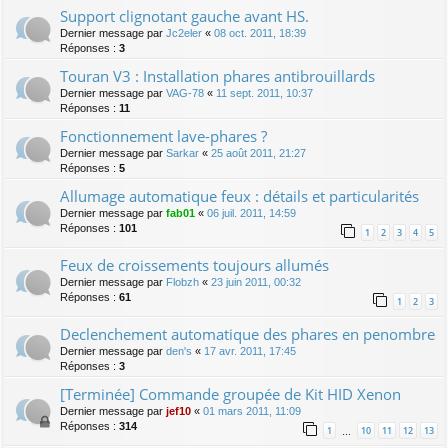
Support clignotant gauche avant HS.
Dernier message par
Jc2eler
«
08 oct. 2011, 18:39
Réponses :
3
Touran V3 : Installation phares antibrouillards
Dernier message par
VAG-78
«
11 sept. 2011, 10:37
Réponses :
11
Fonctionnement lave-phares ?
Dernier message par
Sarkar
«
25 août 2011, 21:27
Réponses :
5
Allumage automatique feux : détails et particularités
Dernier message par
fab01
«
06 juil. 2011, 14:59
Réponses :
101
1
2
3
4
5
Feux de croissements toujours allumés
Dernier message par
Flobzh
«
23 juin 2011, 00:32
Réponses :
61
1
2
3
Declenchement automatique des phares en penombre
Dernier message par
den's
«
17 avr. 2011, 17:45
Réponses :
3
[Terminée] Commande groupée de Kit HID Xenon
Dernier message par
jef10
«
01 mars 2011, 11:09
Réponses :
314
1
10
11
12
13
…