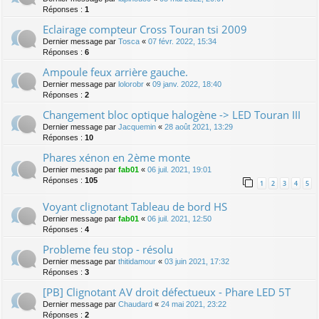
Réponses :
1
Eclairage compteur Cross Touran tsi 2009
Dernier message par
Tosca
«
07 févr. 2022, 15:34
Réponses :
6
Ampoule feux arrière gauche.
Dernier message par
lolorobr
«
09 janv. 2022, 18:40
Réponses :
2
Changement bloc optique halogène -> LED Touran III
Dernier message par
Jacquemin
«
28 août 2021, 13:29
Réponses :
10
Phares xénon en 2ème monte
Dernier message par
fab01
«
06 juil. 2021, 19:01
Réponses :
105
1
2
3
4
5
Voyant clignotant Tableau de bord HS
Dernier message par
fab01
«
06 juil. 2021, 12:50
Réponses :
4
Probleme feu stop - résolu
Dernier message par
thitidamour
«
03 juin 2021, 17:32
Réponses :
3
[PB] Clignotant AV droit défectueux - Phare LED 5T
Dernier message par
Chaudard
«
24 mai 2021, 23:22
Réponses :
2