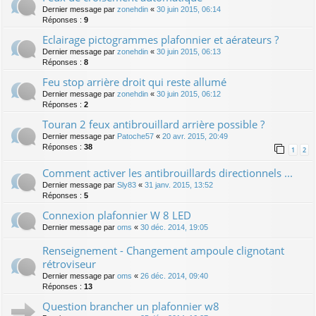
Dernier message par
zonehdin
«
30 juin 2015, 06:14
Réponses :
9
Eclairage pictogrammes plafonnier et aérateurs ?
Dernier message par
zonehdin
«
30 juin 2015, 06:13
Réponses :
8
Feu stop arrière droit qui reste allumé
Dernier message par
zonehdin
«
30 juin 2015, 06:12
Réponses :
2
Touran 2 feux antibrouillard arrière possible ?
Dernier message par
Patoche57
«
20 avr. 2015, 20:49
Réponses :
38
1
2
Comment activer les antibrouillards directionnels ...
Dernier message par
Sly83
«
31 janv. 2015, 13:52
Réponses :
5
Connexion plafonnier W 8 LED
Dernier message par
oms
«
30 déc. 2014, 19:05
Renseignement - Changement ampoule clignotant
rétroviseur
Dernier message par
oms
«
26 déc. 2014, 09:40
Réponses :
13
Question brancher un plafonnier w8