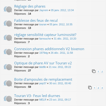
Réglage des phares
Dernier message par
Jayrem
«
05 janv. 2012, 13:34
Réponses :
14
Faiblesse des feux de recul
Dernier message par
touran
«
05 janv. 2012, 10:35
Réponses :
13
réglage sensibilité capteur luminosité?
Dernier message par
farnouche
«
31 déc. 2011, 10:20
Réponses :
7
Connexion phares additionnels V2 bixenon
Dernier message par
1979dg
«
26 déc. 2011, 11:58
Réponses :
2
Optique de phare AV sur Touran v2
Dernier message par
blotfib
«
21 nov. 2011, 09:22
Réponses :
27
1
2
Boite d'ampoules de remplacement
Dernier message par
pep37
«
30 oct. 2011, 00:40
Réponses :
59
1
2
3
Touran V3- Feux led diurnes
Dernier message par
MELR
«
23 oct. 2011, 09:17
Réponses :
3