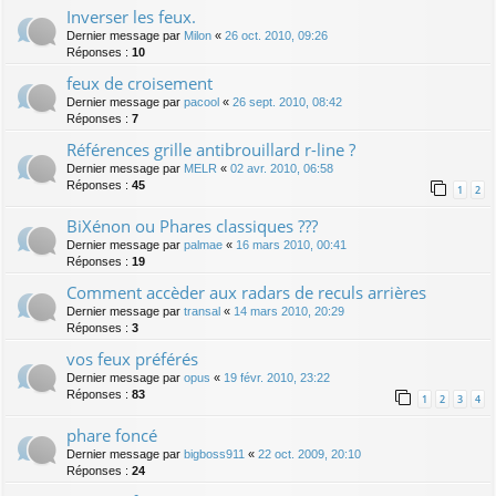
Inverser les feux.
Dernier message par
Milon
«
26 oct. 2010, 09:26
Réponses :
10
feux de croisement
Dernier message par
pacool
«
26 sept. 2010, 08:42
Réponses :
7
Références grille antibrouillard r-line ?
Dernier message par
MELR
«
02 avr. 2010, 06:58
Réponses :
45
1
2
BiXénon ou Phares classiques ???
Dernier message par
palmae
«
16 mars 2010, 00:41
Réponses :
19
Comment accèder aux radars de reculs arrières
Dernier message par
transal
«
14 mars 2010, 20:29
Réponses :
3
vos feux préférés
Dernier message par
opus
«
19 févr. 2010, 23:22
Réponses :
83
1
2
3
4
phare foncé
Dernier message par
bigboss911
«
22 oct. 2009, 20:10
Réponses :
24