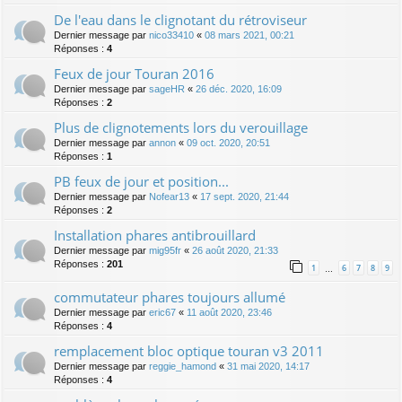
De l'eau dans le clignotant du rétroviseur
Dernier message par
nico33410
«
08 mars 2021, 00:21
Réponses :
4
Feux de jour Touran 2016
Dernier message par
sageHR
«
26 déc. 2020, 16:09
Réponses :
2
Plus de clignotements lors du verouillage
Dernier message par
annon
«
09 oct. 2020, 20:51
Réponses :
1
PB feux de jour et position...
Dernier message par
Nofear13
«
17 sept. 2020, 21:44
Réponses :
2
Installation phares antibrouillard
Dernier message par
mig95fr
«
26 août 2020, 21:33
Réponses :
201
1
6
7
8
9
…
commutateur phares toujours allumé
Dernier message par
eric67
«
11 août 2020, 23:46
Réponses :
4
remplacement bloc optique touran v3 2011
Dernier message par
reggie_hamond
«
31 mai 2020, 14:17
Réponses :
4