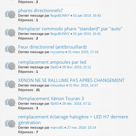
Réponses :
2
phares directionnels?
Dernier message par
BugsBUNNY
«
01 juin 2019, 16:43
Réponses :
1
Remplacer commodo phare "standard" par "auto"
Dernier message par
BugsBUNNY
«
01 juin 2019, 16:41
Réponses :
2
Feux directionnel (antibrouillard)
Dernier message par
rsystema
«
31 mars 2019, 17:18
remplacement ampoules par led
Dernier message par
Sly83
«
09 févr. 2019, 22:11
Réponses :
1
XENON NE SE RALLUME PAS APRES CHANGEMENT
Dernier message par
minustitus
«
01 févr. 2019, 14:37
Réponses :
21
Remplacement Xénon Touran 3
Dernier message par
Sly83
«
28 déc. 2018, 07:11
Réponses :
3
remplacement éclairage halogène > LED H7 derniere
génération
Dernier message par
marco91
«
27 nov. 2018, 15:14
Réponses :
7