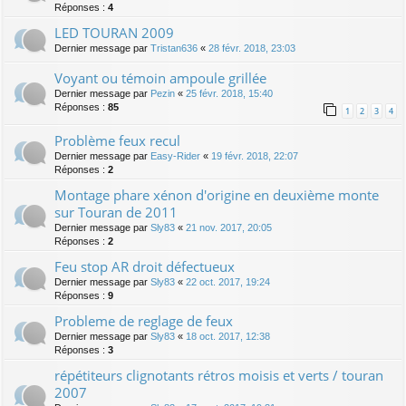
Réponses :
4
LED TOURAN 2009
Dernier message par
Tristan636
«
28 févr. 2018, 23:03
Voyant ou témoin ampoule grillée
Dernier message par
Pezin
«
25 févr. 2018, 15:40
Réponses :
85
1
2
3
4
Problème feux recul
Dernier message par
Easy-Rider
«
19 févr. 2018, 22:07
Réponses :
2
Montage phare xénon d'origine en deuxième monte
sur Touran de 2011
Dernier message par
Sly83
«
21 nov. 2017, 20:05
Réponses :
2
Feu stop AR droit défectueux
Dernier message par
Sly83
«
22 oct. 2017, 19:24
Réponses :
9
Probleme de reglage de feux
Dernier message par
Sly83
«
18 oct. 2017, 12:38
Réponses :
3
répétiteurs clignotants rétros moisis et verts / touran
2007