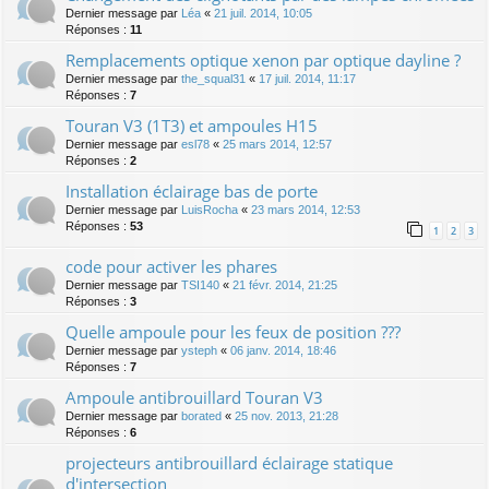
Dernier message par
Léa
«
21 juil. 2014, 10:05
Réponses :
11
Remplacements optique xenon par optique dayline ?
Dernier message par
the_squal31
«
17 juil. 2014, 11:17
Réponses :
7
Touran V3 (1T3) et ampoules H15
Dernier message par
esl78
«
25 mars 2014, 12:57
Réponses :
2
Installation éclairage bas de porte
Dernier message par
LuisRocha
«
23 mars 2014, 12:53
Réponses :
53
1
2
3
code pour activer les phares
Dernier message par
TSI140
«
21 févr. 2014, 21:25
Réponses :
3
Quelle ampoule pour les feux de position ???
Dernier message par
ysteph
«
06 janv. 2014, 18:46
Réponses :
7
Ampoule antibrouillard Touran V3
Dernier message par
borated
«
25 nov. 2013, 21:28
Réponses :
6
projecteurs antibrouillard éclairage statique
d'intersection