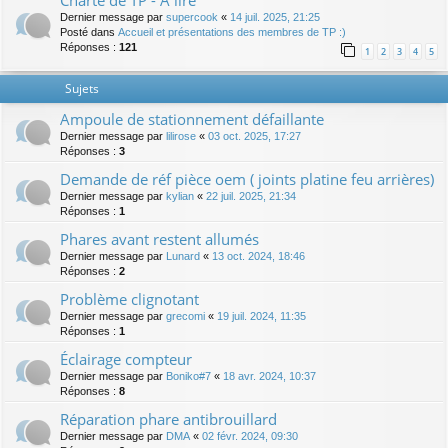
Charte de TP - A lire
Dernier message par
supercook
«
14 juil. 2025, 21:25
Posté dans
Accueil et présentations des membres de TP :)
Réponses :
121
1
2
3
4
5
Sujets
Ampoule de stationnement défaillante
Dernier message par
lilirose
«
03 oct. 2025, 17:27
Réponses :
3
Demande de réf pièce oem ( joints platine feu arrières)
Dernier message par
kylian
«
22 juil. 2025, 21:34
Réponses :
1
Phares avant restent allumés
Dernier message par
Lunard
«
13 oct. 2024, 18:46
Réponses :
2
Problème clignotant
Dernier message par
grecomi
«
19 juil. 2024, 11:35
Réponses :
1
Éclairage compteur
Dernier message par
Boniko#7
«
18 avr. 2024, 10:37
Réponses :
8
Réparation phare antibrouillard
Dernier message par
DMA
«
02 févr. 2024, 09:30