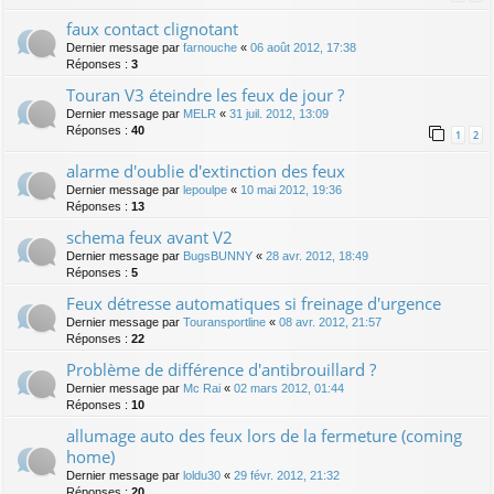
faux contact clignotant
Dernier message par
farnouche
«
06 août 2012, 17:38
Réponses :
3
Touran V3 éteindre les feux de jour ?
Dernier message par
MELR
«
31 juil. 2012, 13:09
Réponses :
40
1
2
alarme d'oublie d'extinction des feux
Dernier message par
lepoulpe
«
10 mai 2012, 19:36
Réponses :
13
schema feux avant V2
Dernier message par
BugsBUNNY
«
28 avr. 2012, 18:49
Réponses :
5
Feux détresse automatiques si freinage d'urgence
Dernier message par
Touransportline
«
08 avr. 2012, 21:57
Réponses :
22
Problème de différence d'antibrouillard ?
Dernier message par
Mc Rai
«
02 mars 2012, 01:44
Réponses :
10
allumage auto des feux lors de la fermeture (coming
home)
Dernier message par
loldu30
«
29 févr. 2012, 21:32
Réponses :
20