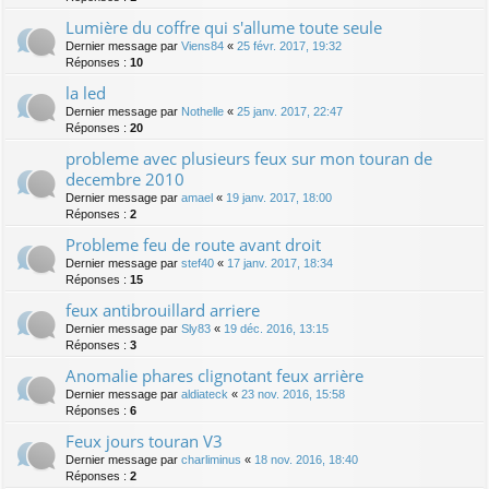
Lumière du coffre qui s'allume toute seule
Dernier message par
Viens84
«
25 févr. 2017, 19:32
Réponses :
10
la led
Dernier message par
Nothelle
«
25 janv. 2017, 22:47
Réponses :
20
probleme avec plusieurs feux sur mon touran de
decembre 2010
Dernier message par
amael
«
19 janv. 2017, 18:00
Réponses :
2
Probleme feu de route avant droit
Dernier message par
stef40
«
17 janv. 2017, 18:34
Réponses :
15
feux antibrouillard arriere
Dernier message par
Sly83
«
19 déc. 2016, 13:15
Réponses :
3
Anomalie phares clignotant feux arrière
Dernier message par
aldiateck
«
23 nov. 2016, 15:58
Réponses :
6
Feux jours touran V3
Dernier message par
charliminus
«
18 nov. 2016, 18:40
Réponses :
2