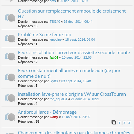
Dernier message par
oms
«
25 déc. 2014, 16:07
Question sur remplacement ampoule de croisement
H7
Dernier message par
TSI140
«
16 déc. 2014, 06:44
Réponses :
5
Problème 3ème feux stop
Dernier message par
lepoulpe
«
18 sept. 2014, 08:04
Réponses :
1
Feux : installation correcteur d'assiette seconde monte
Dernier message par
fab01
«
10 sept. 2014, 22:03
Réponses :
2
Feux constamment allumés en mode auto(de jour
comme de nuit)
Dernier message par
Sly83
«
03 sept. 2014, 13:48
Réponses :
5
Installation lave-phare d'origine VW sur CrossTouran
Dernier message par
the_squal31
«
21 août 2014, 10:21
Réponses :
4
Antibrouillards - Démontage
Dernier message par
Gaby
«
12 août 2014, 23:02
Réponses :
55
1
2
3
Changement des clignotants par des lampes chromées