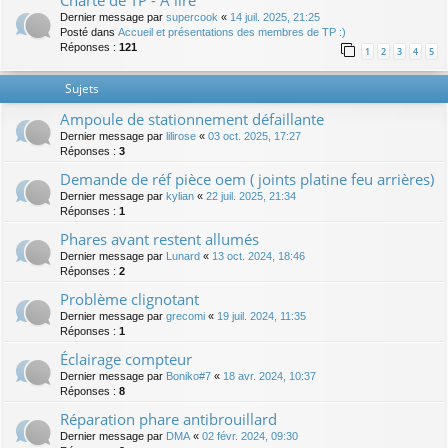
Charte de TP - A lire
Dernier message par
supercook
«
14 juil. 2025, 21:25
Posté dans
Accueil et présentations des membres de TP :)
Réponses :
121
1
2
3
4
5
Sujets
Ampoule de stationnement défaillante
Dernier message par
lilirose
«
03 oct. 2025, 17:27
Réponses :
3
Demande de réf pièce oem ( joints platine feu arrières)
Dernier message par
kylian
«
22 juil. 2025, 21:34
Réponses :
1
Phares avant restent allumés
Dernier message par
Lunard
«
13 oct. 2024, 18:46
Réponses :
2
Problème clignotant
Dernier message par
grecomi
«
19 juil. 2024, 11:35
Réponses :
1
Éclairage compteur
Dernier message par
Boniko#7
«
18 avr. 2024, 10:37
Réponses :
8
Réparation phare antibrouillard
Dernier message par
DMA
«
02 févr. 2024, 09:30