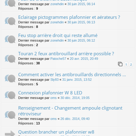
Dernier message par
zonehdin
«
30 juin 2015, 06:14
Réponses :
9
Eclairage pictogrammes plafonnier et aérateurs ?
Dernier message par
zonehdin
«
30 juin 2015, 06:13
Réponses :
8
Feu stop arrière droit qui reste allumé
Dernier message par
zonehdin
«
30 juin 2015, 06:12
Réponses :
2
Touran 2 feux antibrouillard arrière possible ?
Dernier message par
Patoche57
«
20 avr. 2015, 20:49
Réponses :
38
1
2
Comment activer les antibrouillards directionnels ...
Dernier message par
Sly83
«
31 janv. 2015, 13:52
Réponses :
5
Connexion plafonnier W 8 LED
Dernier message par
oms
«
30 déc. 2014, 19:05
Renseignement - Changement ampoule clignotant
rétroviseur
Dernier message par
oms
«
26 déc. 2014, 09:40
Réponses :
13
Question brancher un plafonnier w8