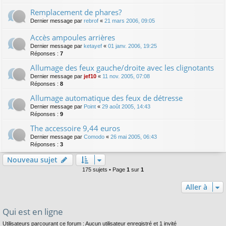
Remplacement de phares?
Dernier message par
rebrof
«
21 mars 2006, 09:05
Accès ampoules arrières
Dernier message par
ketayef
«
01 janv. 2006, 19:25
Réponses :
7
Allumage des feux gauche/droite avec les clignotants
Dernier message par
jef10
«
11 nov. 2005, 07:08
Réponses :
8
Allumage automatique des feux de détresse
Dernier message par
Point
«
29 août 2005, 14:43
Réponses :
9
The accessoire 9,44 euros
Dernier message par
Comodo
«
26 mai 2005, 06:43
Réponses :
3
Nouveau sujet
175 sujets • Page
1
sur
1
Aller à
Qui est en ligne
Utilisateurs parcourant ce forum : Aucun utilisateur enregistré et 1 invité