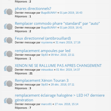
Réponses :
2
phares directionnels?
Dernier message par
BugsBUNNY
«
01 juin 2019, 16:43
Réponses :
1
Remplacer commodo phare "standard" par "auto"
Dernier message par
BugsBUNNY
«
01 juin 2019, 16:41
Réponses :
2
Feux directionnel (antibrouillard)
Dernier message par
rsystema
«
31 mars 2019, 17:18
remplacement ampoules par led
Dernier message par
Sly83
«
09 févr. 2019, 22:11
Réponses :
1
XENON NE SE RALLUME PAS APRES CHANGEMENT
Dernier message par
minustitus
«
01 févr. 2019, 14:37
Réponses :
21
Remplacement Xénon Touran 3
Dernier message par
Sly83
«
28 déc. 2018, 07:11
Réponses :
3
remplacement éclairage halogène > LED H7 derniere
génération
Dernier message par
marco91
«
27 nov. 2018, 15:14
Réponses :
7