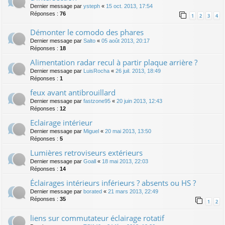
Dernier message par
ysteph
«
15 oct. 2013, 17:54
Réponses :
76
1
2
3
4
Démonter le comodo des phares
Dernier message par
Salto
«
05 août 2013, 20:17
Réponses :
18
Alimentation radar recul à partir plaque arrière ?
Dernier message par
LuisRocha
«
26 juil. 2013, 18:49
Réponses :
1
feux avant antibrouillard
Dernier message par
fastzone95
«
20 juin 2013, 12:43
Réponses :
12
Eclairage intérieur
Dernier message par
Miguel
«
20 mai 2013, 13:50
Réponses :
5
Lumières retroviseurs extérieurs
Dernier message par
Goall
«
18 mai 2013, 22:03
Réponses :
14
Éclairages intérieurs inférieurs ? absents ou HS ?
Dernier message par
borated
«
21 mars 2013, 22:49
Réponses :
35
1
2
liens sur commutateur éclairage rotatif