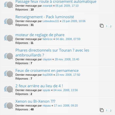
Passage feux route à croisement automatique
Dernier message par
zwartpit
«
05 juil. 2009, 17:10
Réponses :
10
Renseignement - Pack luminosité
Dernier message par
Leboubou111
«
23 juin 2009, 10:06
Réponses :
31
1
2
moteur de reglage de phare
Dernier message par
fabricox
«
04 déc. 2008, 07:59
Réponses :
11
Phares directionnels sur Touran ? avec les
antibrouillards ?
Dernier message par
clayton
«
28 nov. 2008, 15:40
Réponses :
7
Feux de croisement en pernamence
Dernier message par
fxp2008
«
23 nov. 2008, 17:50
Réponses :
7
2 feux arrière au lieu de 4 !
Dernier message par
spyde
«
04 nov. 2008, 13:56
Réponses :
2
Xenon ou Bi-Xenon ???
Dernier message par
niquau
«
17 oct. 2008, 09:20
Réponses :
48
1
2