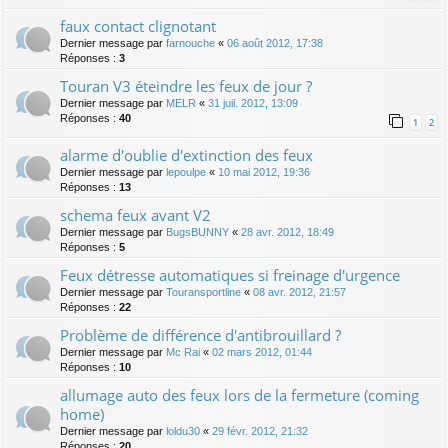
faux contact clignotant
Dernier message par
farnouche
«
06 août 2012, 17:38
Réponses :
3
Touran V3 éteindre les feux de jour ?
Dernier message par
MELR
«
31 juil. 2012, 13:09
Réponses :
40
1
2
alarme d'oublie d'extinction des feux
Dernier message par
lepoulpe
«
10 mai 2012, 19:36
Réponses :
13
schema feux avant V2
Dernier message par
BugsBUNNY
«
28 avr. 2012, 18:49
Réponses :
5
Feux détresse automatiques si freinage d'urgence
Dernier message par
Touransportline
«
08 avr. 2012, 21:57
Réponses :
22
Problème de différence d'antibrouillard ?
Dernier message par
Mc Rai
«
02 mars 2012, 01:44
Réponses :
10
allumage auto des feux lors de la fermeture (coming
home)
Dernier message par
loldu30
«
29 févr. 2012, 21:32
Réponses :
20