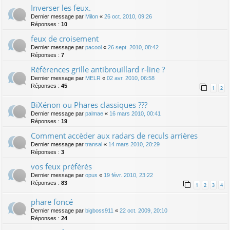
Inverser les feux.
Dernier message par
Milon
«
26 oct. 2010, 09:26
Réponses :
10
feux de croisement
Dernier message par
pacool
«
26 sept. 2010, 08:42
Réponses :
7
Références grille antibrouillard r-line ?
Dernier message par
MELR
«
02 avr. 2010, 06:58
Réponses :
45
1
2
BiXénon ou Phares classiques ???
Dernier message par
palmae
«
16 mars 2010, 00:41
Réponses :
19
Comment accèder aux radars de reculs arrières
Dernier message par
transal
«
14 mars 2010, 20:29
Réponses :
3
vos feux préférés
Dernier message par
opus
«
19 févr. 2010, 23:22
Réponses :
83
1
2
3
4
phare foncé
Dernier message par
bigboss911
«
22 oct. 2009, 20:10
Réponses :
24