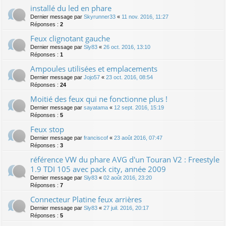
installé du led en phare
Dernier message par
Skyrunner33
«
11 nov. 2016, 11:27
Réponses :
2
Feux clignotant gauche
Dernier message par
Sly83
«
26 oct. 2016, 13:10
Réponses :
1
Ampoules utilisées et emplacements
Dernier message par
Jojo57
«
23 oct. 2016, 08:54
Réponses :
24
Moitié des feux qui ne fonctionne plus !
Dernier message par
sayatama
«
12 sept. 2016, 15:19
Réponses :
5
Feux stop
Dernier message par
franciscof
«
23 août 2016, 07:47
Réponses :
3
référence VW du phare AVG d'un Touran V2 : Freestyle
1.9 TDI 105 avec pack city, année 2009
Dernier message par
Sly83
«
02 août 2016, 23:20
Réponses :
7
Connecteur Platine feux arrières
Dernier message par
Sly83
«
27 juil. 2016, 20:17
Réponses :
5