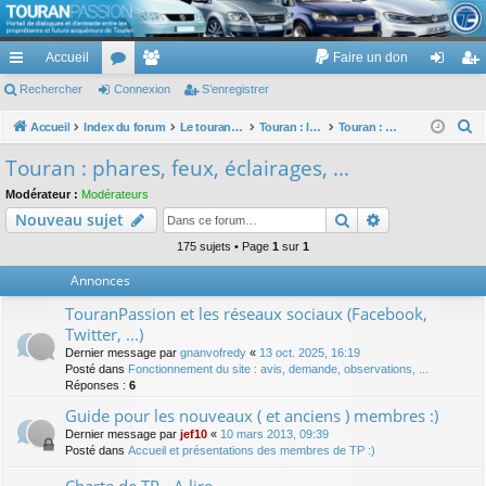
TouranPassion
Accueil
Faire un don
Le forum des propriétaires ou futurs acquéreurs du Volkswagen Touran
cc
Rechercher
or
Connexion
e
S’enregistrer
on
’e
ès
u
m
ne
nr
R
Accueil
Index du forum
Le touran dans ses versions I (V1 V2 V3) et II ...
Touran : les équipements électriques et électroniques
Touran : phares, feux, éclairages, ...
e
ra
m
br
xi
eg
Touran : phares, feux, éclairages, ...
c
pi
s
es
on
ist
Modérateur :
Modérateurs
h
Rechercher
Recherche av
Nouveau sujet
de
re
e
r
175 sujets • Page
1
sur
1
r
c
Annonces
h
TouranPassion et les réseaux sociaux (Facebook,
e
Twitter, ...)
r
Dernier message par
gnanvofredy
«
13 oct. 2025, 16:19
Posté dans
Fonctionnement du site : avis, demande, observations, ...
Réponses :
6
Guide pour les nouveaux ( et anciens ) membres :)
Dernier message par
jef10
«
10 mars 2013, 09:39
Posté dans
Accueil et présentations des membres de TP :)