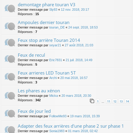
demontage phare touran V3
Dernier message par
Sly83
«
12 nov. 2018, 20:17
Réponses :
15
Ampoules dernier touran
Dernier message par
touran_DE
«
24 sept. 2018, 18:53
Réponses :
7
Feux stop arrière Touran 2014
Dernier message par
seyar21
«
27 août 2018, 21:03
Feux de recul
Dernier message par
Eric7831
«
21 juil. 2018, 14:49
Réponses :
5
Feux arrieres LED Touran 5T
Dernier message par
Archi
«
20 mai 2018, 16:57
Réponses :
3
Les phares au xénon
Dernier message par
Micka
«
20 mars 2018, 20:30
Réponses :
342
1
11
12
13
14
…
Feux de jour led
Dernier message par
FollowMe93
«
19 mars 2018, 15:39
Adapter des feux arrières d'une phase 2 sur phase 1
Dernier message par
Sonia1983
«
01 mars 2018, 02:42