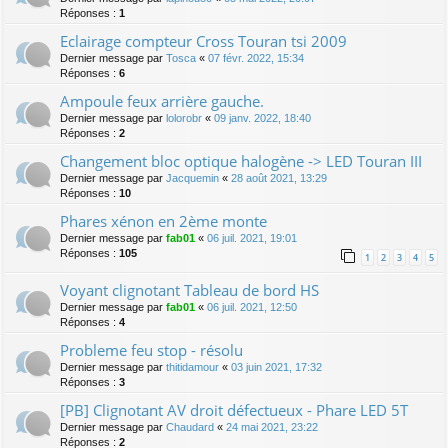
Réponses :
1
Eclairage compteur Cross Touran tsi 2009
Dernier message par
Tosca
«
07 févr. 2022, 15:34
Réponses :
6
Ampoule feux arrière gauche.
Dernier message par
lolorobr
«
09 janv. 2022, 18:40
Réponses :
2
Changement bloc optique halogène -> LED Touran III
Dernier message par
Jacquemin
«
28 août 2021, 13:29
Réponses :
10
Phares xénon en 2ème monte
Dernier message par
fab01
«
06 juil. 2021, 19:01
Réponses :
105
1
2
3
4
5
Voyant clignotant Tableau de bord HS
Dernier message par
fab01
«
06 juil. 2021, 12:50
Réponses :
4
Probleme feu stop - résolu
Dernier message par
thitidamour
«
03 juin 2021, 17:32
Réponses :
3
[PB] Clignotant AV droit défectueux - Phare LED 5T
Dernier message par
Chaudard
«
24 mai 2021, 23:22
Réponses :
2