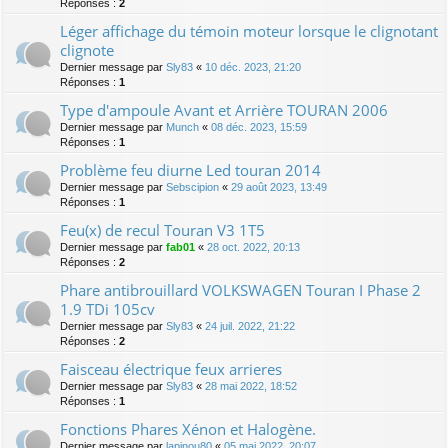
Réponses :
2
Léger affichage du témoin moteur lorsque le clignotant
clignote
Dernier message par
Sly83
«
10 déc. 2023, 21:20
Réponses :
1
Type d'ampoule Avant et Arrière TOURAN 2006
Dernier message par
Munch
«
08 déc. 2023, 15:59
Réponses :
1
Problème feu diurne Led touran 2014
Dernier message par
Sebscipion
«
29 août 2023, 13:49
Réponses :
1
Feu(x) de recul Touran V3 1T5
Dernier message par
fab01
«
28 oct. 2022, 20:13
Réponses :
2
Phare antibrouillard VOLKSWAGEN Touran I Phase 2
1.9 TDi 105cv
Dernier message par
Sly83
«
24 juil. 2022, 21:22
Réponses :
2
Faisceau électrique feux arrieres
Dernier message par
Sly83
«
28 mai 2022, 18:52
Réponses :
1
Fonctions Phares Xénon et Halogène.
Dernier message par
lapinou80
«
05 mai 2022, 20:07