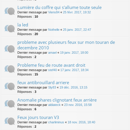
Lumière du coffre qui s'allume toute seule
Dernier message par
Viens84
«
25 févr. 2017, 19:32
Réponses :
10
la led
Dernier message par
Nothelle
«
25 janv. 2017, 22:47
Réponses :
20
probleme avec plusieurs feux sur mon touran de
decembre 2010
Dernier message par
amael
«
19 janv. 2017, 18:00
Réponses :
2
Probleme feu de route avant droit
Dernier message par
stef40
«
17 janv. 2017, 18:34
Réponses :
15
feux antibrouillard arriere
Dernier message par
Sly83
«
19 déc. 2016, 13:15
Réponses :
3
Anomalie phares clignotant feux arrière
Dernier message par
aldiateck
«
23 nov. 2016, 15:58
Réponses :
6
Feux jours touran V3
Dernier message par
charliminus
«
18 nov. 2016, 18:40
Réponses :
2