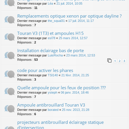
Dernier message par
Léa
«
21 juil. 2014, 10:05
Réponses :
11
Remplacements optique xenon par optique dayline ?
Dernier message par
the_squal31
«
17 juil. 2014, 11:17
Réponses :
7
Touran V3 (1T3) et ampoules H15
Dernier message par
esl78
«
25 mars 2014, 12:57
Réponses :
2
Installation éclairage bas de porte
Dernier message par
LuisRocha
«
23 mars 2014, 12:53
Réponses :
53
1
2
3
code pour activer les phares
Dernier message par
TSI140
«
21 févr. 2014, 21:25
Réponses :
3
Quelle ampoule pour les feux de position ???
Dernier message par
ysteph
«
06 janv. 2014, 18:46
Réponses :
7
Ampoule antibrouillard Touran V3
Dernier message par
borated
«
25 nov. 2013, 21:28
Réponses :
6
projecteurs antibrouillard éclairage statique
d'intersection