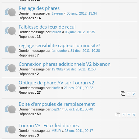
Réglage des phares
Dernier message par
Jayrem
«
05 janv. 2012, 13:34
Réponses :
14
Faiblesse des feux de recul
Dernier message par
touran
«
05 janv. 2012, 10:35
Réponses :
13
réglage sensibilité capteur luminosité?
Dernier message par
farnouche
«
31 déc. 2011, 10:20
Réponses :
7
Connexion phares additionnels V2 bixenon
Dernier message par
1979dg
«
26 déc. 2011, 11:58
Réponses :
2
Optique de phare AV sur Touran v2
Dernier message par
blotfib
«
21 nov. 2011, 09:22
Réponses :
27
1
2
Boite d'ampoules de remplacement
Dernier message par
pep37
«
30 oct. 2011, 00:40
Réponses :
59
1
2
3
Touran V3- Feux led diurnes
Dernier message par
MELR
«
23 oct. 2011, 09:17
Réponses :
3