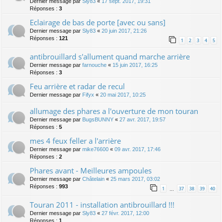
Dernier message par
Sly83
«
17 sept. 2017, 19:31
Réponses :
3
Eclairage de bas de porte [avec ou sans]
Dernier message par
Sly83
«
20 juin 2017, 21:26
Réponses :
121
1
2
3
4
5
antibrouillard s'allument quand marche arrière
Dernier message par
farnouche
«
15 juin 2017, 16:25
Réponses :
3
Feu arrière et radar de recul
Dernier message par
Fifyx
«
20 mai 2017, 10:25
allumage des phares a l'ouverture de mon touran
Dernier message par
BugsBUNNY
«
27 avr. 2017, 19:57
Réponses :
5
mes 4 feux feller a l'arrière
Dernier message par
mike76600
«
09 avr. 2017, 17:46
Réponses :
2
Phares avant - Meilleures ampoules
Dernier message par
Châtelain
«
25 mars 2017, 03:02
Réponses :
993
1
37
38
39
40
…
Touran 2011 - installation antibrouillard !!!
Dernier message par
Sly83
«
27 févr. 2017, 12:00
Réponses :
1