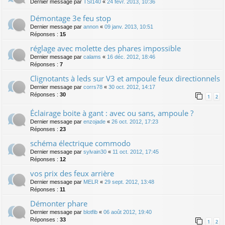
Dernier message par
TSI140
«
24 févr. 2013, 10:36
Démontage 3e feu stop
Dernier message par
annon
«
09 janv. 2013, 10:51
Réponses :
15
réglage avec molette des phares impossible
Dernier message par
calams
«
16 déc. 2012, 18:46
Réponses :
7
Clignotants à leds sur V3 et ampoule feux directionnels
Dernier message par
corrs78
«
30 oct. 2012, 14:17
Réponses :
30
1
2
Éclairage boite à gant : avec ou sans, ampoule ?
Dernier message par
enzojade
«
26 oct. 2012, 17:23
Réponses :
23
schéma électrique commodo
Dernier message par
sylvain30
«
11 oct. 2012, 17:45
Réponses :
12
vos prix des feux arrière
Dernier message par
MELR
«
29 sept. 2012, 13:48
Réponses :
11
Démonter phare
Dernier message par
blotfib
«
06 août 2012, 19:40
Réponses :
33
1
2