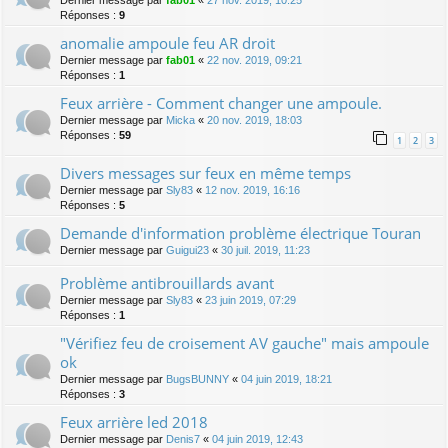
Dernier message par
fab01
«
27 nov. 2019, 10:25
Réponses :
9
anomalie ampoule feu AR droit
Dernier message par
fab01
«
22 nov. 2019, 09:21
Réponses :
1
Feux arrière - Comment changer une ampoule.
Dernier message par
Micka
«
20 nov. 2019, 18:03
Réponses :
59
1
2
3
Divers messages sur feux en même temps
Dernier message par
Sly83
«
12 nov. 2019, 16:16
Réponses :
5
Demande d'information problème électrique Touran
Dernier message par
Guigui23
«
30 juil. 2019, 11:23
Problème antibrouillards avant
Dernier message par
Sly83
«
23 juin 2019, 07:29
Réponses :
1
"Vérifiez feu de croisement AV gauche" mais ampoule
ok
Dernier message par
BugsBUNNY
«
04 juin 2019, 18:21
Réponses :
3
Feux arrière led 2018
Dernier message par
Denis7
«
04 juin 2019, 12:43