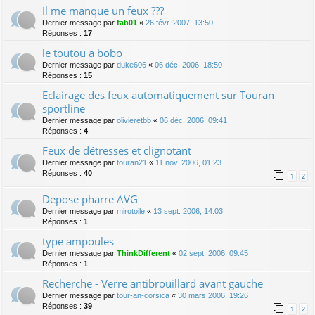
Il me manque un feux ???
Dernier message par
fab01
«
26 févr. 2007, 13:50
Réponses :
17
le toutou a bobo
Dernier message par
duke606
«
06 déc. 2006, 18:50
Réponses :
15
Eclairage des feux automatiquement sur Touran
sportline
Dernier message par
olivieretbb
«
06 déc. 2006, 09:41
Réponses :
4
Feux de détresses et clignotant
Dernier message par
touran21
«
11 nov. 2006, 01:23
Réponses :
40
1
2
Depose pharre AVG
Dernier message par
mirotoile
«
13 sept. 2006, 14:03
Réponses :
1
type ampoules
Dernier message par
ThinkDifferent
«
02 sept. 2006, 09:45
Réponses :
1
Recherche - Verre antibrouillard avant gauche
Dernier message par
tour-an-corsica
«
30 mars 2006, 19:26
Réponses :
39
1
2