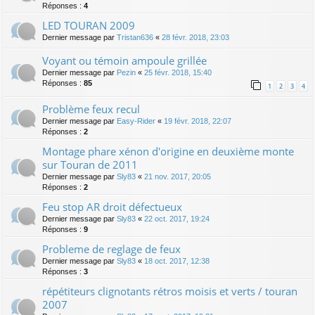
Réponses :
4
LED TOURAN 2009
Dernier message par
Tristan636
«
28 févr. 2018, 23:03
Voyant ou témoin ampoule grillée
Dernier message par
Pezin
«
25 févr. 2018, 15:40
Réponses :
85
1
2
3
4
Problème feux recul
Dernier message par
Easy-Rider
«
19 févr. 2018, 22:07
Réponses :
2
Montage phare xénon d'origine en deuxième monte
sur Touran de 2011
Dernier message par
Sly83
«
21 nov. 2017, 20:05
Réponses :
2
Feu stop AR droit défectueux
Dernier message par
Sly83
«
22 oct. 2017, 19:24
Réponses :
9
Probleme de reglage de feux
Dernier message par
Sly83
«
18 oct. 2017, 12:38
Réponses :
3
répétiteurs clignotants rétros moisis et verts / touran
2007