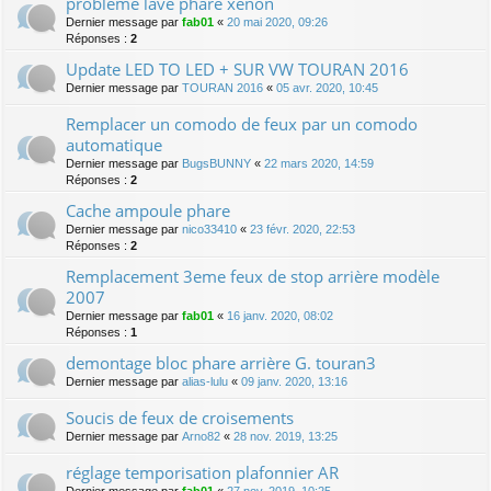
problème lave phare xénon
Dernier message par
fab01
«
20 mai 2020, 09:26
Réponses :
2
Update LED TO LED + SUR VW TOURAN 2016
Dernier message par
TOURAN 2016
«
05 avr. 2020, 10:45
Remplacer un comodo de feux par un comodo
automatique
Dernier message par
BugsBUNNY
«
22 mars 2020, 14:59
Réponses :
2
Cache ampoule phare
Dernier message par
nico33410
«
23 févr. 2020, 22:53
Réponses :
2
Remplacement 3eme feux de stop arrière modèle
2007
Dernier message par
fab01
«
16 janv. 2020, 08:02
Réponses :
1
demontage bloc phare arrière G. touran3
Dernier message par
alias-lulu
«
09 janv. 2020, 13:16
Soucis de feux de croisements
Dernier message par
Arno82
«
28 nov. 2019, 13:25
réglage temporisation plafonnier AR