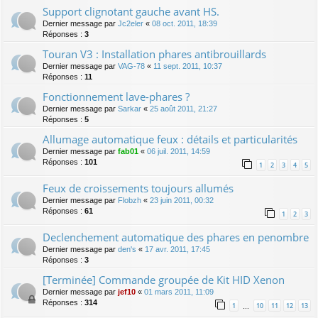
Support clignotant gauche avant HS.
Dernier message par
Jc2eler
«
08 oct. 2011, 18:39
Réponses :
3
Touran V3 : Installation phares antibrouillards
Dernier message par
VAG-78
«
11 sept. 2011, 10:37
Réponses :
11
Fonctionnement lave-phares ?
Dernier message par
Sarkar
«
25 août 2011, 21:27
Réponses :
5
Allumage automatique feux : détails et particularités
Dernier message par
fab01
«
06 juil. 2011, 14:59
Réponses :
101
1
2
3
4
5
Feux de croissements toujours allumés
Dernier message par
Flobzh
«
23 juin 2011, 00:32
Réponses :
61
1
2
3
Declenchement automatique des phares en penombre
Dernier message par
den's
«
17 avr. 2011, 17:45
Réponses :
3
[Terminée] Commande groupée de Kit HID Xenon
Dernier message par
jef10
«
01 mars 2011, 11:09
Réponses :
314
1
10
11
12
13
…