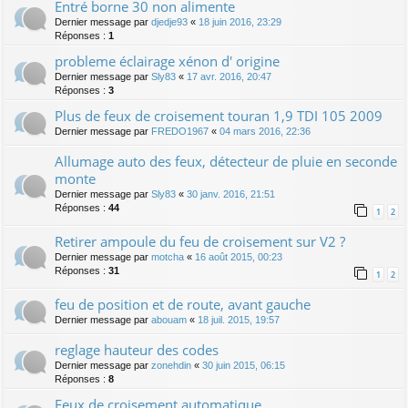
Entré borne 30 non alimente
Dernier message par
djedje93
«
18 juin 2016, 23:29
Réponses :
1
probleme éclairage xénon d' origine
Dernier message par
Sly83
«
17 avr. 2016, 20:47
Réponses :
3
Plus de feux de croisement touran 1,9 TDI 105 2009
Dernier message par
FREDO1967
«
04 mars 2016, 22:36
Allumage auto des feux, détecteur de pluie en seconde
monte
Dernier message par
Sly83
«
30 janv. 2016, 21:51
Réponses :
44
1
2
Retirer ampoule du feu de croisement sur V2 ?
Dernier message par
motcha
«
16 août 2015, 00:23
Réponses :
31
1
2
feu de position et de route, avant gauche
Dernier message par
abouam
«
18 juil. 2015, 19:57
reglage hauteur des codes
Dernier message par
zonehdin
«
30 juin 2015, 06:15
Réponses :
8
Feux de croisement automatique