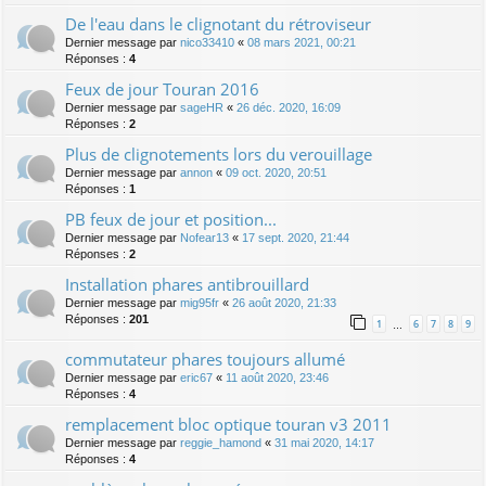
De l'eau dans le clignotant du rétroviseur
Dernier message par
nico33410
«
08 mars 2021, 00:21
Réponses :
4
Feux de jour Touran 2016
Dernier message par
sageHR
«
26 déc. 2020, 16:09
Réponses :
2
Plus de clignotements lors du verouillage
Dernier message par
annon
«
09 oct. 2020, 20:51
Réponses :
1
PB feux de jour et position...
Dernier message par
Nofear13
«
17 sept. 2020, 21:44
Réponses :
2
Installation phares antibrouillard
Dernier message par
mig95fr
«
26 août 2020, 21:33
Réponses :
201
1
6
7
8
9
…
commutateur phares toujours allumé
Dernier message par
eric67
«
11 août 2020, 23:46
Réponses :
4
remplacement bloc optique touran v3 2011
Dernier message par
reggie_hamond
«
31 mai 2020, 14:17
Réponses :
4