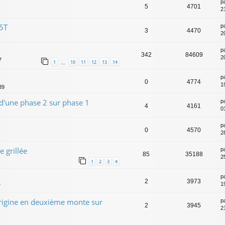
p
5
4701
21
 5T
p
3
4470
2
p
342
84609
2
7
1
10
11
12
13
14
…
p
0
4774
1
39
 d'une phase 2 sur phase 1
p
4
4161
0
p
0
4570
2
 grillée
p
85
35188
2
1
2
3
4
p
2
3973
1
7
rigine en deuxième monte sur
p
2
3945
2