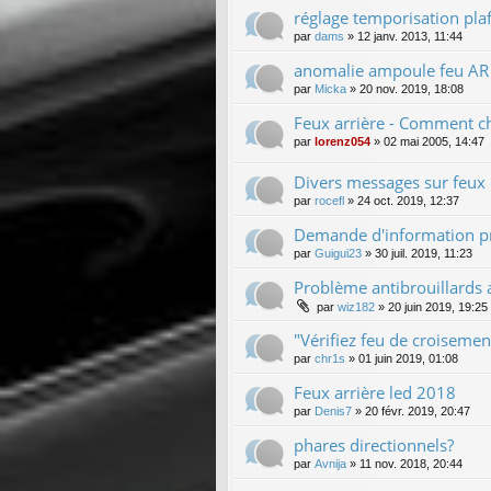
réglage temporisation pla
par
dams
»
12 janv. 2013, 11:44
anomalie ampoule feu AR 
par
Micka
»
20 nov. 2019, 18:08
Feux arrière - Comment c
par
lorenz054
»
02 mai 2005, 14:47
Divers messages sur feu
par
rocefl
»
24 oct. 2019, 12:37
Demande d'information p
par
Guigui23
»
30 juil. 2019, 11:23
Problème antibrouillards 
par
wiz182
»
20 juin 2019, 19:25
"Vérifiez feu de croisem
par
chr1s
»
01 juin 2019, 01:08
Feux arrière led 2018
par
Denis7
»
20 févr. 2019, 20:47
phares directionnels?
par
Avnija
»
11 nov. 2018, 20:44