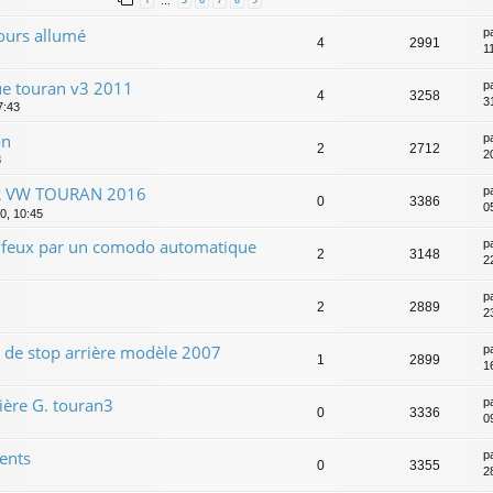
…
ours allumé
p
4
2991
1
ue touran v3 2011
p
4
3258
3
7:43
on
p
2
2712
2
8
UR VW TOURAN 2016
p
0
3386
0
0, 10:45
feux par un comodo automatique
p
2
3148
2
p
2
2889
2
de stop arrière modèle 2007
p
1
2899
1
ière G. touran3
p
0
3336
0
ents
p
0
3355
2