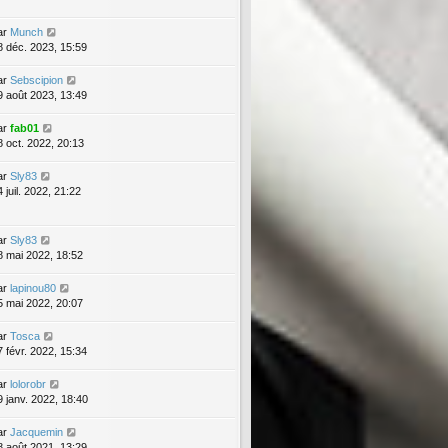
ar
Munch
8 déc. 2023, 15:59
ar
Sebscipion
9 août 2023, 13:49
ar
fab01
8 oct. 2022, 20:13
ar
Sly83
 juil. 2022, 21:22
ar
Sly83
8 mai 2022, 18:52
ar
lapinou80
5 mai 2022, 20:07
ar
Tosca
7 févr. 2022, 15:34
ar
lolorobr
9 janv. 2022, 18:40
ar
Jacquemin
8 août 2021, 13:29