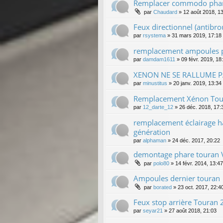
Remplacer commodo phare
par
Chaudard
»
12 août 2018, 1
Feux directionnel (antibrou
par
rsystema
»
31 mars 2019, 17:18
remplacement ampoules p
par
damdam1611
»
09 févr. 2019, 18
XENON NE SE RALLUME 
par
minustitus
»
20 janv. 2019, 13:34
Remplacement Xénon Tou
par
12_darte_12
»
26 déc. 2018, 17:
remplacement éclairage h
génération
par
alphaman
»
24 déc. 2017, 20:22
demontage phare touran 
par
polo80
»
14 févr. 2014, 13:47
Ampoules dernier touran
par
borated
»
23 oct. 2017, 22:4
Feux stop arrière Touran
par
seyar21
»
27 août 2018, 21:03