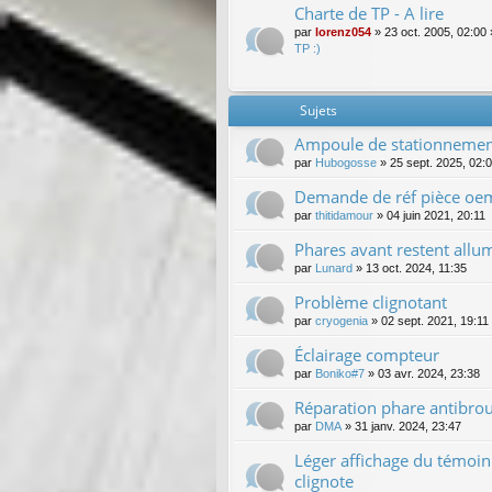
Charte de TP - A lire
par
lorenz054
»
23 oct. 2005, 02:00
TP :)
Sujets
Ampoule de stationnement
par
Hubogosse
»
25 sept. 2025, 02:
Demande de réf pièce oem (
par
thitidamour
»
04 juin 2021, 20:11
Phares avant restent allu
par
Lunard
»
13 oct. 2024, 11:35
Problème clignotant
par
cryogenia
»
02 sept. 2021, 19:11
Éclairage compteur
par
Boniko#7
»
03 avr. 2024, 23:38
Réparation phare antibrou
par
DMA
»
31 janv. 2024, 23:47
Léger affichage du témoin
clignote