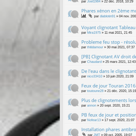
par
Joel1984
»
22 déc. 2018, 10:29
Phares xénon en 2ème m
par
diablotin91
»
04 nov. 200
Voyant clignotant Tableau
par
Mira1975
»
11 mai 2021, 21:45
Probleme feu stop - résol
par
thitidamour
»
30 mai 2021, 07:37
[PB] Clignotant AV droit 
par
Chaudard
»
25 mars 2021, 12:43
De l'eau dans le clignotan
par
nico33410
»
10 juin 2020, 21:09
Feux de jour Touran 2016
par
toutoune28
»
21 déc. 2020, 15:1
Plus de clignotements lors
par
annon
»
20 sept. 2020, 15:21
PB feux de jour et position
par
Nofear13
»
17 sept. 2020, 21:07
Installation phares antibro
par
JMT
»
09 oct. 2005, 19:07