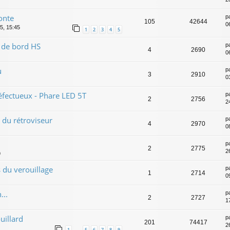
onte
p
105
42644
06
5, 15:45
1
2
3
4
5
 de bord HS
p
4
2690
06
u
p
3
2910
0
défectueux - Phare LED 5T
p
2
2756
2
t du rétroviseur
p
4
2970
0
p
2
2775
2
9
 du verouillage
p
1
2714
0
...
p
2
2727
1
uillard
p
201
74417
2
1
5
6
7
8
9