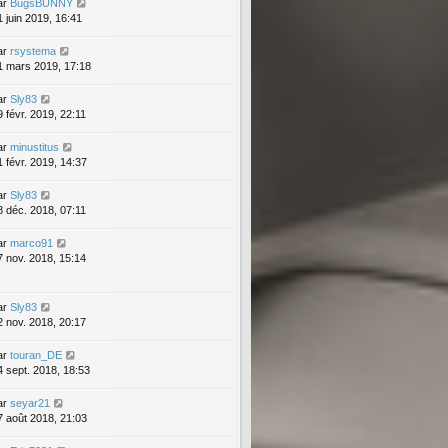
ar
BugsBUNNY
1 juin 2019, 16:41
ar
rsystema
1 mars 2019, 17:18
ar
Sly83
9 févr. 2019, 22:11
ar
minustitus
1 févr. 2019, 14:37
ar
Sly83
8 déc. 2018, 07:11
ar
marco91
7 nov. 2018, 15:14
ar
Sly83
2 nov. 2018, 20:17
ar
touran_DE
4 sept. 2018, 18:53
ar
seyar21
7 août 2018, 21:03