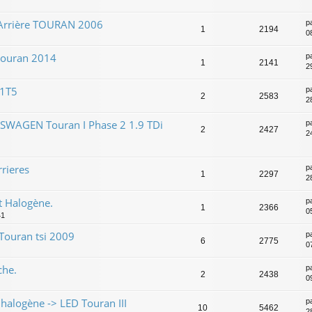
 Arrière TOURAN 2006
p
1
2194
0
touran 2014
p
1
2141
2
 1T5
p
2
2583
2
KSWAGEN Touran I Phase 2 1.9 TDi
p
2
2427
24
rrieres
p
1
2297
2
t Halogène.
p
1
2366
0
41
Touran tsi 2009
p
6
2775
0
che.
p
2
2438
0
halogène -> LED Touran III
p
10
5462
2