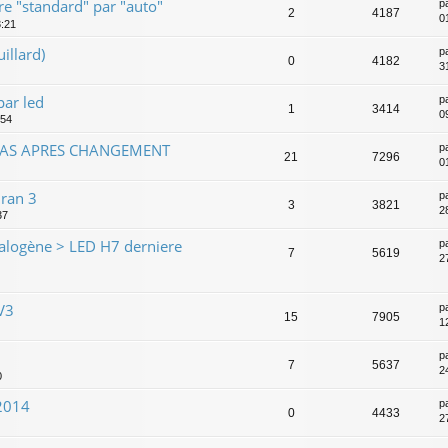
 "standard" par "auto"
p
2
4187
0
3:21
illard)
p
0
4182
3
ar led
p
1
3414
0
:54
PAS APRES CHANGEMENT
p
21
7296
0
ran 3
p
3
3821
2
37
alogène > LED H7 derniere
p
7
5619
2
V3
p
15
7905
1
p
7
5637
2
0
 2014
p
0
4433
2