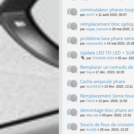
commutateur phares touj
par
eric67
»
11 août 2020, 00:07
remplacement bloc optiq
par
reggie_hamond
»
29 mai 2020, 1
problème lave phare xén
par
samisami01
»
14 mai 2020, 15:3
Update LED TO LED + S
par
TOURAN 2016
»
05 avr. 202
Remplacer un comodo de 
par
Hug
»
17 déc. 2019, 16:29
Cache ampoule phare
par
nico33410
»
23 févr. 2020, 13:11
Remplacement 3eme feux 
par
Flom3
»
12 janv. 2020, 11:50
demontage bloc phare arr
par
alias-lulu
»
09 janv. 2020, 13:16
Soucis de feux de croisem
par
Arno82
»
28 nov. 2019, 13:25