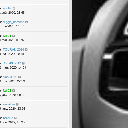
ar
eric67
1 août 2020, 23:46
ar
reggie_hamond
1 mai 2020, 14:17
ar
fab01
0 mai 2020, 09:26
ar
TOURAN 2016
5 avr. 2020, 10:45
ar
BugsBUNNY
2 mars 2020, 14:59
ar
nico33410
3 févr. 2020, 22:53
ar
fab01
6 janv. 2020, 08:02
ar
alias-lulu
9 janv. 2020, 13:16
ar
Arno82
8 nov. 2019, 13:25