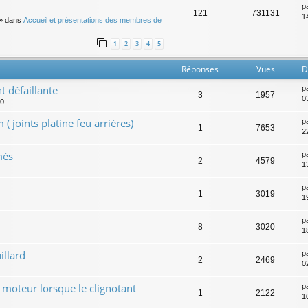
p
121
731131
14
» dans
Accueil et présentations des membres de
1
2
3
4
5
Réponses
Vues
D
 défaillante
p
3
1957
0
00
 joints platine feu arrières)
p
1
7653
22
més
p
2
4579
1
p
1
3019
19
p
8
3020
1
illard
p
2
2469
0
 moteur lorsque le clignotant
p
1
2122
1