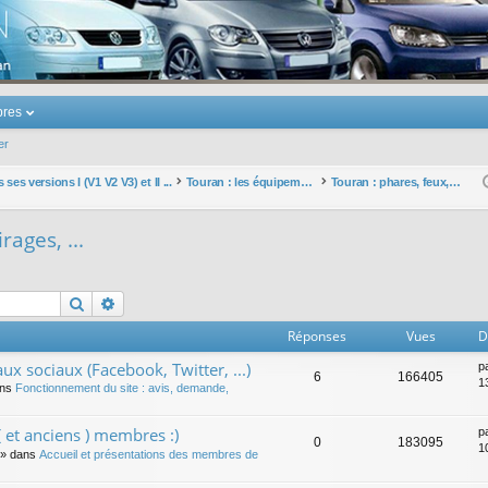
u Volkswagen Touran
res
er
ses versions I (V1 V2 V3) et II ...
Touran : les équipements électriques et électroniques
Touran : phares, feux, éclairages, ...
rages, ...
Rechercher
Recherche avancée
Réponses
Vues
D
ux sociaux (Facebook, Twitter, ...)
p
6
166405
1
ans
Fonctionnement du site : avis, demande,
 et anciens ) membres :)
p
0
183095
1
» dans
Accueil et présentations des membres de