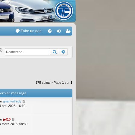
Faire un don
A
FA
on
’e
Q
ne
nr
Rechercher
Recherche avancée
xi
eg
on
ist
re
175 sujets • Page
1
sur
1
r
ernier message
ar
gnanvofredy
3 oct. 2025, 16:19
ar
jef10
0 mars 2013, 09:39