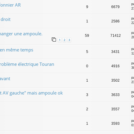
fonnier AR
p
9
6679
2
droit
p
1
2586
2
hanger une ampoule.
p
59
71412
2
1
2
3
x en même temps
p
5
3431
1
roblème électrique Touran
p
0
4916
30
avant
p
1
3502
2
ent AV gauche" mais ampoule ok
p
3
3633
0
p
2
3557
0
p
1
3593
0