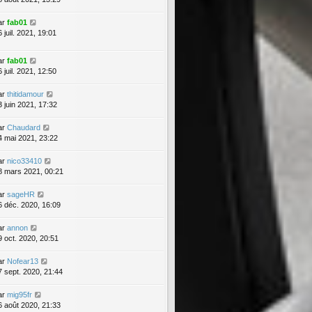
ar
fab01
 juil. 2021, 19:01
ar
fab01
 juil. 2021, 12:50
ar
thitidamour
3 juin 2021, 17:32
ar
Chaudard
4 mai 2021, 23:22
ar
nico33410
8 mars 2021, 00:21
ar
sageHR
6 déc. 2020, 16:09
ar
annon
9 oct. 2020, 20:51
ar
Nofear13
7 sept. 2020, 21:44
ar
mig95fr
6 août 2020, 21:33