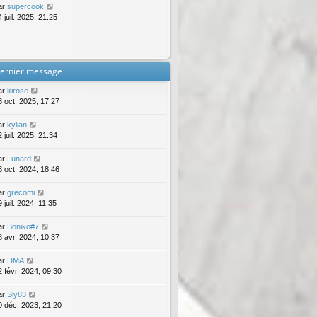
ar
supercook
 juil. 2025, 21:25
ernier message
ar
lilirose
3 oct. 2025, 17:27
ar
kylian
 juil. 2025, 21:34
ar
Lunard
3 oct. 2024, 18:46
ar
grecomi
 juil. 2024, 11:35
ar
Boniko#7
8 avr. 2024, 10:37
ar
DMA
2 févr. 2024, 09:30
ar
Sly83
0 déc. 2023, 21:20