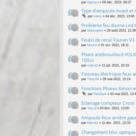
par
elgouyo
»
09 déc. 2023, 09:27
Type d'ampoule Avant et
par
samy
»
04 déc. 2023, 13:00
Problème feu diurne Led 
par
Sebscipion
»
29 août 2023, 11:39
Feu(x) de recul Touran V3
par
Munch
»
01 oct. 2022, 18:11
Phare antibrouillard VOL
105cv
par
redcool
»
21 juil. 2022, 20:19
Faisceau électrique feux a
par
Tinou34
»
28 mai 2022, 15:14
Fonctions Phares Xénon e
par
PadJack
»
03 mai 2022, 13:
Eclairage compteur Cross 
par
Tosca
»
03 févr. 2022, 13:00
Ampoule feux arrière gau
par
lolorobr
»
11 déc. 2021, 10:32
Changement bloc optique 