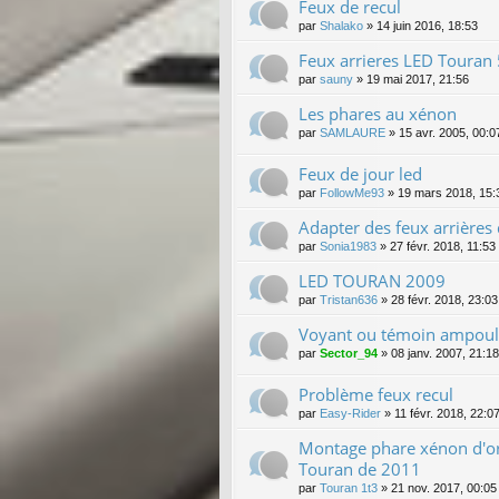
Feux de recul
par
Shalako
»
14 juin 2016, 18:53
Feux arrieres LED Touran
par
sauny
»
19 mai 2017, 21:56
Les phares au xénon
par
SAMLAURE
»
15 avr. 2005, 00:0
Feux de jour led
par
FollowMe93
»
19 mars 2018, 15:
Adapter des feux arrières
par
Sonia1983
»
27 févr. 2018, 11:53
LED TOURAN 2009
par
Tristan636
»
28 févr. 2018, 23:03
Voyant ou témoin ampoule
par
Sector_94
»
08 janv. 2007, 21:18
Problème feux recul
par
Easy-Rider
»
11 févr. 2018, 22:0
Montage phare xénon d'o
Touran de 2011
par
Touran 1t3
»
21 nov. 2017, 00:05