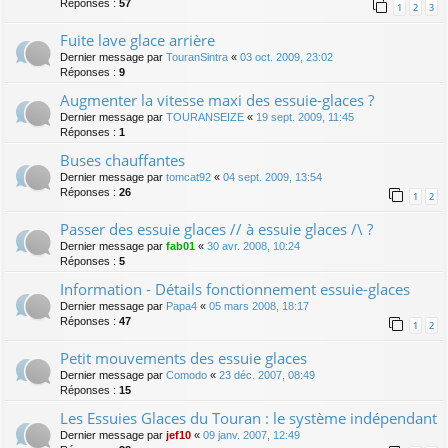
Réponses :
57
1
2
3
Fuite lave glace arrière
Dernier message par
TouranSintra
«
03 oct. 2009, 23:02
Réponses :
9
Augmenter la vitesse maxi des essuie-glaces ?
Dernier message par
TOURANSEIZE
«
19 sept. 2009, 11:45
Réponses :
1
Buses chauffantes
Dernier message par
tomcat92
«
04 sept. 2009, 13:54
Réponses :
26
1
2
Passer des essuie glaces // à essuie glaces /\ ?
Dernier message par
fab01
«
30 avr. 2008, 10:24
Réponses :
5
Information - Détails fonctionnement essuie-glaces
Dernier message par
Papa4
«
05 mars 2008, 18:17
Réponses :
47
1
2
Petit mouvements des essuie glaces
Dernier message par
Comodo
«
23 déc. 2007, 08:49
Réponses :
15
Les Essuies Glaces du Touran : le système indépendant
Dernier message par
jef10
«
09 janv. 2007, 12:49