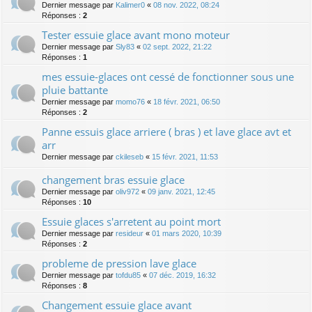
Dernier message par
Kalimer0
«
08 nov. 2022, 08:24
Réponses :
2
Tester essuie glace avant mono moteur
Dernier message par
Sly83
«
02 sept. 2022, 21:22
Réponses :
1
mes essuie-glaces ont cessé de fonctionner sous une
pluie battante
Dernier message par
momo76
«
18 févr. 2021, 06:50
Réponses :
2
Panne essuis glace arriere ( bras ) et lave glace avt et
arr
Dernier message par
ckileseb
«
15 févr. 2021, 11:53
changement bras essuie glace
Dernier message par
oliv972
«
09 janv. 2021, 12:45
Réponses :
10
Essuie glaces s'arretent au point mort
Dernier message par
resideur
«
01 mars 2020, 10:39
Réponses :
2
probleme de pression lave glace
Dernier message par
tofdu85
«
07 déc. 2019, 16:32
Réponses :
8
Changement essuie glace avant