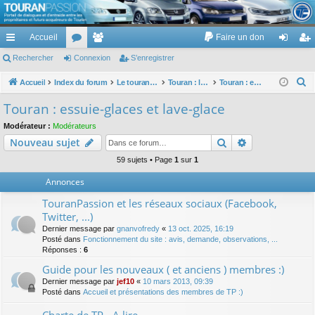
TouranPassion
Accueil
Faire un don
Le forum des propriétaires ou futurs acquéreurs du Volkswagen Touran
cc
Rechercher
or
Connexion
e
S’enregistrer
on
’e
ès
u
m
ne
nr
R
Accueil
Index du forum
Le touran dans ses versions I (V1 V2 V3) et II ...
Touran : les équipements électriques et électroniques
Touran : essuie-glaces et lave-glace
e
ra
m
br
xi
eg
Touran : essuie-glaces et lave-glace
c
pi
s
es
on
ist
Modérateur :
Modérateurs
h
Rechercher
Recherche av
Nouveau sujet
de
re
e
r
59 sujets • Page
1
sur
1
r
c
Annonces
h
TouranPassion et les réseaux sociaux (Facebook,
e
Twitter, ...)
r
Dernier message par
gnanvofredy
«
13 oct. 2025, 16:19
Posté dans
Fonctionnement du site : avis, demande, observations, ...
Réponses :
6
Guide pour les nouveaux ( et anciens ) membres :)
Dernier message par
jef10
«
10 mars 2013, 09:39
Posté dans
Accueil et présentations des membres de TP :)