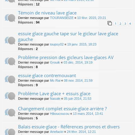
Réponses :
12
Témoin de niveau lave glace
Dernier message par
TOURANSEIZE
«
10 févr. 2015, 23:21
Réponses :
94
1
2
3
4
essuie glace gauche tape sur le gicleur lave glace
gauche
Dernier message par
toupsy02
«
19 janv. 2015, 18:23
Réponses :
2
Problème pression des gicleurs lave-glaces AV
Dernier message par
Grouik
«
03 déc. 2014, 19:19
Réponses :
8
essuie glace contremouvant
Dernier message par
Mc Rai
«
08 nov. 2014, 21:59
Réponses :
9
Problème Lave glace + essuis glace
Dernier message par
Nasale
«
05 juin 2014, 21:53
Changement complet essuie-glace arrière ?
Dernier message par
Hiboucoucou
«
13 mars 2014, 13:41
Réponses :
5
Balais essuie-glace - Références promos et divers
Dernier message par
Artefackt
«
24 févr. 2014, 12:21