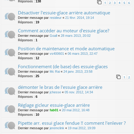
Réponses :
138
1
2
3
4
5
6
Désactiver l'essuie-glace arrière automatique
Dernier message par
resideur
«
21 févr. 2014, 19:14
Réponses :
19
Comment accéder au moteur d'essuie glace?
Dernier message par
Goall
«
28 mars 2013, 20:02
Réponses :
1
Position de maintenance et mode automatique
Dernier message par
vs400601
«
06 mars 2013, 22:47
Réponses :
12
Fonctionnement (de base) des essuie-glaces
Dernier message par
Mc Rai
«
24 janv. 2013, 23:58
Réponses :
25
1
2
démonter le bras de l'essuie glace arrière
Dernier message par
jchesse
«
05 nov. 2012, 14:34
Réponses :
6
Réglage gicleur essuie-glace arrière
Dernier message par
fab01
«
20 mai 2012, 16:48
Réponses :
10
Pipette arr. essui glace fendue !! comment l'enlever ?
Dernier message par
jeremclink
«
19 mai 2012, 19:09