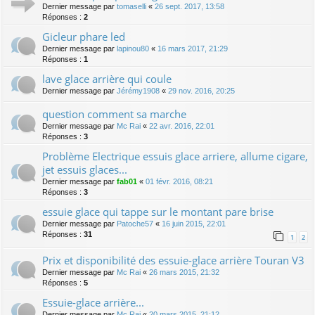
Dernier message par
tomaselli
«
26 sept. 2017, 13:58
Réponses :
2
Gicleur phare led
Dernier message par
lapinou80
«
16 mars 2017, 21:29
Réponses :
1
lave glace arrière qui coule
Dernier message par
Jérémy1908
«
29 nov. 2016, 20:25
question comment sa marche
Dernier message par
Mc Rai
«
22 avr. 2016, 22:01
Réponses :
3
Problème Electrique essuis glace arriere, allume cigare,
jet essuis glaces...
Dernier message par
fab01
«
01 févr. 2016, 08:21
Réponses :
3
essuie glace qui tappe sur le montant pare brise
Dernier message par
Patoche57
«
16 juin 2015, 22:01
Réponses :
31
1
2
Prix et disponibilité des essuie-glace arrière Touran V3
Dernier message par
Mc Rai
«
26 mars 2015, 21:32
Réponses :
5
Essuie-glace arrière...
Dernier message par
Mc Rai
«
20 mars 2015, 21:12