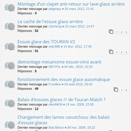
Montage d’un clapet anti-retour sur lave-glace arrière
Dernier message par
ptitgimpy
«
26 mars 2012, 21:41
Réponses :
4
Le cache de l'essuie glace arrière
Dernier message par
chicheng
«
23 mars 2012, 14:47
Réponses :
52
1
2
3
Essuie glace des TOURAN V2
Dernier message par
mdc888
«
14 févr. 2012, 17:43
Réponses :
51
1
2
3
demontage mecanisme essuie-vitre avant
Dernier message par
MICPOL
«
04 déc. 2010, 15:33
Réponses :
5
fonctionnement des essuie glace automatique
Dernier message par
Frontline
«
03 août 2010, 20:42
Réponses :
49
1
2
Balais d'essuies glaces // de Touran Match ?
Dernier message par
oliveMKIII
«
19 nov. 2009, 22:00
Réponses :
12
Changement des lames caoutchouc des balais
d'essuie-glaces
Dernier message par
Bob Bimon
«
08 nov. 2009, 19:22