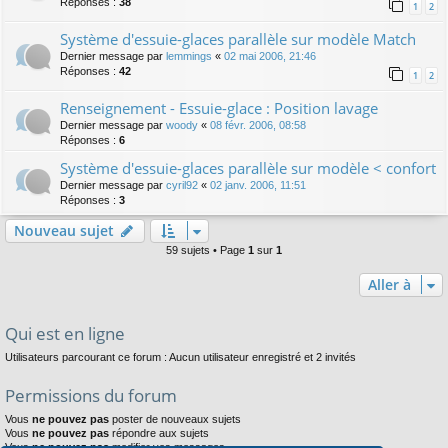
Réponses :
38
1
2
Système d'essuie-glaces parallèle sur modèle Match
Dernier message par
lemmings
«
02 mai 2006, 21:46
Réponses :
42
1
2
Renseignement - Essuie-glace : Position lavage
Dernier message par
woody
«
08 févr. 2006, 08:58
Réponses :
6
Système d'essuie-glaces parallèle sur modèle < confort
Dernier message par
cyril92
«
02 janv. 2006, 11:51
Réponses :
3
Nouveau sujet
59 sujets • Page
1
sur
1
Aller à
Qui est en ligne
Utilisateurs parcourant ce forum : Aucun utilisateur enregistré et 2 invités
Permissions du forum
Vous
ne pouvez pas
poster de nouveaux sujets
Vous
ne pouvez pas
répondre aux sujets
Vous
ne pouvez pas
modifier vos messages