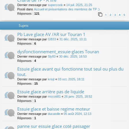
Charte de TP - A lire
Dernier message par
supercook
«
14 juil. 2025, 21:25
Posté dans
Accueil et présentations des membres de TP :)
Réponses :
121
1
2
3
4
5
Sujets
Pb Lave glace AV /AR sur Touran 1
Dernier message par
GB33
«
31 déc. 2025, 10:11
Réponses :
6
dysfonctionnement_essuie-glaces Touran
Dernier message par
Sly83
«
30 déc. 2025, 16:53
Réponses :
4
Essuie glace avant qui fonctionne tout seul ou plus du
tout.
Dernier message par
krisjt
«
03 oct. 2025, 18:11
Réponses :
15
Essuie glace arrière pas de liquide
Dernier message par
mscott81
«
26 janv. 2025, 18:52
Réponses :
1
Essuie glace et baisse regime moteur
Dernier message par
ducatolle
«
05 août 2024, 12:13
Réponses :
1
panne sur essuie glace coté passager