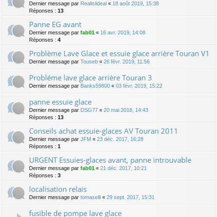
Dernier message par
Realislideal
«
18 août 2019, 15:38
Réponses :
13
Panne EG avant
Dernier message par
fab01
«
16 avr. 2019, 14:08
Réponses :
4
Problème Lave Glace et essuie glace arrière Touran V1
Dernier message par
Touseb
«
26 févr. 2019, 11:56
Probléme lave glace arrière Touran 3
Dernier message par
Banks59800
«
03 févr. 2019, 15:22
panne essuie glace
Dernier message par
DSG77
«
20 mai 2018, 14:43
Réponses :
13
Conseils achat essuie-glaces AV Touran 2011
Dernier message par
JFM
«
23 déc. 2017, 16:28
Réponses :
1
URGENT Essuies-glaces avant, panne introuvable
Dernier message par
fab01
«
21 déc. 2017, 10:21
Réponses :
3
localisation relais
Dernier message par
tomaselli
«
29 sept. 2017, 15:31
fusible de pompe lave glace