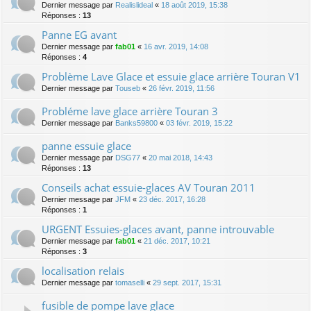
Dernier message par
Realislideal
«
18 août 2019, 15:38
Réponses :
13
Panne EG avant
Dernier message par
fab01
«
16 avr. 2019, 14:08
Réponses :
4
Problème Lave Glace et essuie glace arrière Touran V1
Dernier message par
Touseb
«
26 févr. 2019, 11:56
Probléme lave glace arrière Touran 3
Dernier message par
Banks59800
«
03 févr. 2019, 15:22
panne essuie glace
Dernier message par
DSG77
«
20 mai 2018, 14:43
Réponses :
13
Conseils achat essuie-glaces AV Touran 2011
Dernier message par
JFM
«
23 déc. 2017, 16:28
Réponses :
1
URGENT Essuies-glaces avant, panne introuvable
Dernier message par
fab01
«
21 déc. 2017, 10:21
Réponses :
3
localisation relais
Dernier message par
tomaselli
«
29 sept. 2017, 15:31
fusible de pompe lave glace