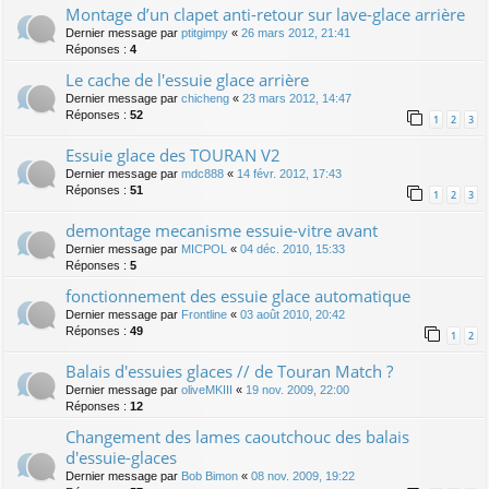
Montage d’un clapet anti-retour sur lave-glace arrière
Dernier message par
ptitgimpy
«
26 mars 2012, 21:41
Réponses :
4
Le cache de l'essuie glace arrière
Dernier message par
chicheng
«
23 mars 2012, 14:47
Réponses :
52
1
2
3
Essuie glace des TOURAN V2
Dernier message par
mdc888
«
14 févr. 2012, 17:43
Réponses :
51
1
2
3
demontage mecanisme essuie-vitre avant
Dernier message par
MICPOL
«
04 déc. 2010, 15:33
Réponses :
5
fonctionnement des essuie glace automatique
Dernier message par
Frontline
«
03 août 2010, 20:42
Réponses :
49
1
2
Balais d'essuies glaces // de Touran Match ?
Dernier message par
oliveMKIII
«
19 nov. 2009, 22:00
Réponses :
12
Changement des lames caoutchouc des balais
d'essuie-glaces
Dernier message par
Bob Bimon
«
08 nov. 2009, 19:22