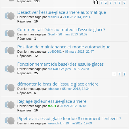
Réponses :
138
1
2
3
4
5
6
Désactiver l'essuie-glace arrière automatique
Dernier message par
resideur
«
21 févr. 2014, 19:14
Réponses :
19
Comment accéder au moteur d'essuie glace?
Dernier message par
Goall
«
28 mars 2013, 20:02
Réponses :
1
Position de maintenance et mode automatique
Dernier message par
vs400601
«
06 mars 2013, 22:47
Réponses :
12
Fonctionnement (de base) des essuie-glaces
Dernier message par
Mc Rai
«
24 janv. 2013, 23:58
Réponses :
25
1
2
démonter le bras de l'essuie glace arrière
Dernier message par
jchesse
«
05 nov. 2012, 14:34
Réponses :
6
Réglage gicleur essuie-glace arrière
Dernier message par
fab01
«
20 mai 2012, 16:48
Réponses :
10
Pipette arr. essui glace fendue !! comment l'enlever ?
Dernier message par
jeremclink
«
19 mai 2012, 19:09