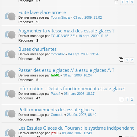
Réponses :
57
1
2
3
Fuite lave glace arrière
Dernier message par
TouranSintra
«
03 oct. 2009, 23:02
Réponses :
9
Augmenter la vitesse maxi des essuie-glaces ?
Dernier message par
TOURANSEIZE
«
19 sept. 2009, 11:45
Réponses :
1
Buses chauffantes
Dernier message par
tomcat92
«
04 sept. 2009, 13:54
Réponses :
26
1
2
Passer des essuie glaces // à essuie glaces /\ ?
Dernier message par
fab01
«
30 avr. 2008, 10:24
Réponses :
5
Information - Détails fonctionnement essuie-glaces
Dernier message par
Papa4
«
05 mars 2008, 18:17
Réponses :
47
1
2
Petit mouvements des essuie glaces
Dernier message par
Comodo
«
23 déc. 2007, 08:49
Réponses :
15
Les Essuies Glaces du Touran : le système indépendant
Dernier message par
jef10
«
09 janv. 2007, 12:49