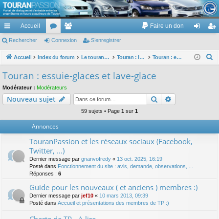
TouranPassion
Accueil
Faire un don
Le forum des propriétaires ou futurs acquéreurs du Volkswagen Touran
cc
Rechercher
or
Connexion
e
S’enregistrer
on
’e
ès
u
m
ne
nr
R
Accueil
Index du forum
Le touran dans ses versions I (V1 V2 V3) et II ...
Touran : les équipements électriques et électroniques
Touran : essuie-glaces et lave-glace
e
ra
m
br
xi
eg
Touran : essuie-glaces et lave-glace
c
pi
s
es
on
ist
Modérateur :
Modérateurs
h
Rechercher
Recherche av
Nouveau sujet
de
re
e
r
59 sujets • Page
1
sur
1
r
c
Annonces
h
TouranPassion et les réseaux sociaux (Facebook,
e
Twitter, ...)
r
Dernier message par
gnanvofredy
«
13 oct. 2025, 16:19
Posté dans
Fonctionnement du site : avis, demande, observations, ...
Réponses :
6
Guide pour les nouveaux ( et anciens ) membres :)
Dernier message par
jef10
«
10 mars 2013, 09:39
Posté dans
Accueil et présentations des membres de TP :)