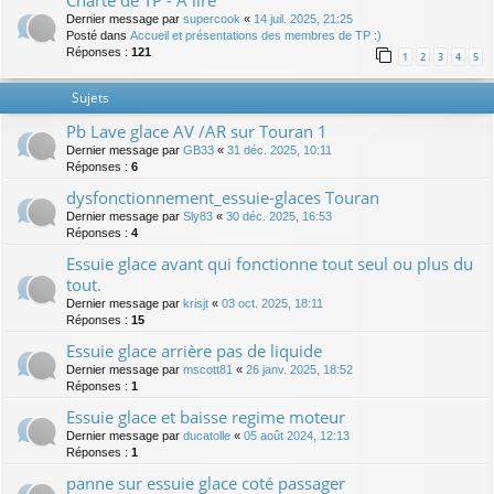
Charte de TP - A lire
Dernier message par
supercook
«
14 juil. 2025, 21:25
Posté dans
Accueil et présentations des membres de TP :)
Réponses :
121
1
2
3
4
5
Sujets
Pb Lave glace AV /AR sur Touran 1
Dernier message par
GB33
«
31 déc. 2025, 10:11
Réponses :
6
dysfonctionnement_essuie-glaces Touran
Dernier message par
Sly83
«
30 déc. 2025, 16:53
Réponses :
4
Essuie glace avant qui fonctionne tout seul ou plus du
tout.
Dernier message par
krisjt
«
03 oct. 2025, 18:11
Réponses :
15
Essuie glace arrière pas de liquide
Dernier message par
mscott81
«
26 janv. 2025, 18:52
Réponses :
1
Essuie glace et baisse regime moteur
Dernier message par
ducatolle
«
05 août 2024, 12:13
Réponses :
1
panne sur essuie glace coté passager