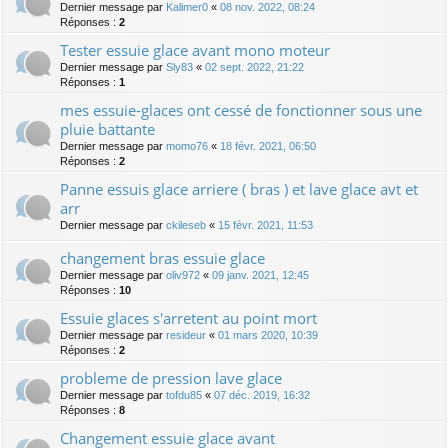
Dernier message par
Kalimer0
«
08 nov. 2022, 08:24
Réponses :
2
Tester essuie glace avant mono moteur
Dernier message par
Sly83
«
02 sept. 2022, 21:22
Réponses :
1
mes essuie-glaces ont cessé de fonctionner sous une
pluie battante
Dernier message par
momo76
«
18 févr. 2021, 06:50
Réponses :
2
Panne essuis glace arriere ( bras ) et lave glace avt et
arr
Dernier message par
ckileseb
«
15 févr. 2021, 11:53
changement bras essuie glace
Dernier message par
oliv972
«
09 janv. 2021, 12:45
Réponses :
10
Essuie glaces s'arretent au point mort
Dernier message par
resideur
«
01 mars 2020, 10:39
Réponses :
2
probleme de pression lave glace
Dernier message par
tofdu85
«
07 déc. 2019, 16:32
Réponses :
8
Changement essuie glace avant