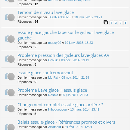
Réponses :
12
Témoin de niveau lave glace
Dernier message par
TOURANSEIZE
«
10 févr. 2015, 23:21
Réponses :
94
1
2
3
4
essuie glace gauche tape sur le gicleur lave glace
gauche
Dernier message par
toupsy02
«
19 janv. 2015, 18:23
Réponses :
2
Problème pression des gicleurs lave-glaces AV
Dernier message par
Grouik
«
03 déc. 2014, 19:19
Réponses :
8
essuie glace contremouvant
Dernier message par
Mc Rai
«
08 nov. 2014, 21:59
Réponses :
9
Problème Lave glace + essuis glace
Dernier message par
Nasale
«
05 juin 2014, 21:53
Changement complet essuie-glace arrière ?
Dernier message par
Hiboucoucou
«
13 mars 2014, 13:41
Réponses :
5
Balais essuie-glace - Références promos et divers
Dernier message par
Artefackt
«
24 févr. 2014, 12:21