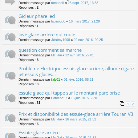
Dernier message par
tomaselli
«
26 sept. 2017, 13:58
Réponses :
2
Gicleur phare led
Dernier message par
lapinou80
«
16 mars 2017, 21:29
Réponses :
1
lave glace arrière qui coule
Dernier message par
Jérémy1908
«
29 nov. 2016, 20:25
question comment sa marche
Dernier message par
Mc Rai
«
22 avr. 2016, 22:01
Réponses :
3
Problème Electrique essuis glace arriere, allume cigare,
jet essuis glaces...
Dernier message par
fab01
«
01 févr. 2016, 08:21
Réponses :
3
essuie glace qui tappe sur le montant pare brise
Dernier message par
Patoche57
«
16 juin 2015, 22:01
Réponses :
31
1
2
Prix et disponibilité des essuie-glace arrière Touran V3
Dernier message par
Mc Rai
«
26 mars 2015, 21:32
Réponses :
5
Essuie-glace arrière...
Dernier message par
Mc Rai
«
20 mars 2015, 21:12