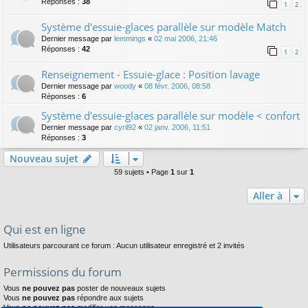
Réponses :
38
1
2
Système d'essuie-glaces parallèle sur modèle Match
Dernier message par
lemmings
«
02 mai 2006, 21:46
Réponses :
42
1
2
Renseignement - Essuie-glace : Position lavage
Dernier message par
woody
«
08 févr. 2006, 08:58
Réponses :
6
Système d'essuie-glaces parallèle sur modèle < confort
Dernier message par
cyril92
«
02 janv. 2006, 11:51
Réponses :
3
Nouveau sujet
59 sujets • Page
1
sur
1
Aller à
Qui est en ligne
Utilisateurs parcourant ce forum : Aucun utilisateur enregistré et 2 invités
Permissions du forum
Vous
ne pouvez pas
poster de nouveaux sujets
Vous
ne pouvez pas
répondre aux sujets
Vous
ne pouvez pas
modifier vos messages