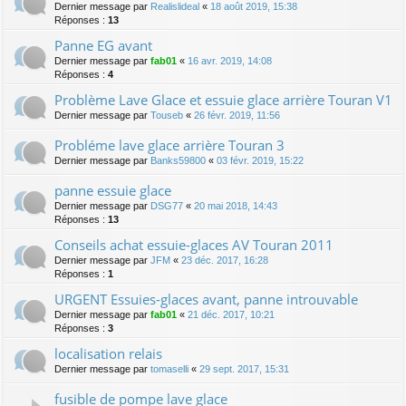
Dernier message par
Realislideal
«
18 août 2019, 15:38
Réponses :
13
Panne EG avant
Dernier message par
fab01
«
16 avr. 2019, 14:08
Réponses :
4
Problème Lave Glace et essuie glace arrière Touran V1
Dernier message par
Touseb
«
26 févr. 2019, 11:56
Probléme lave glace arrière Touran 3
Dernier message par
Banks59800
«
03 févr. 2019, 15:22
panne essuie glace
Dernier message par
DSG77
«
20 mai 2018, 14:43
Réponses :
13
Conseils achat essuie-glaces AV Touran 2011
Dernier message par
JFM
«
23 déc. 2017, 16:28
Réponses :
1
URGENT Essuies-glaces avant, panne introuvable
Dernier message par
fab01
«
21 déc. 2017, 10:21
Réponses :
3
localisation relais
Dernier message par
tomaselli
«
29 sept. 2017, 15:31
fusible de pompe lave glace