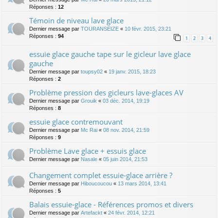
Réponses :
12
Témoin de niveau lave glace
Dernier message par
TOURANSEIZE
«
10 févr. 2015, 23:21
Réponses :
94
1
2
3
4
essuie glace gauche tape sur le gicleur lave glace
gauche
Dernier message par
toupsy02
«
19 janv. 2015, 18:23
Réponses :
2
Problème pression des gicleurs lave-glaces AV
Dernier message par
Grouik
«
03 déc. 2014, 19:19
Réponses :
8
essuie glace contremouvant
Dernier message par
Mc Rai
«
08 nov. 2014, 21:59
Réponses :
9
Problème Lave glace + essuis glace
Dernier message par
Nasale
«
05 juin 2014, 21:53
Changement complet essuie-glace arrière ?
Dernier message par
Hiboucoucou
«
13 mars 2014, 13:41
Réponses :
5
Balais essuie-glace - Références promos et divers
Dernier message par
Artefackt
«
24 févr. 2014, 12:21