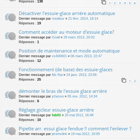
Réponses :
138
1
2
3
4
5
6
Désactiver l'essuie-glace arrière automatique
Dernier message par
resideur
«
21 févr. 2014, 19:14
Réponses :
19
Comment accéder au moteur d'essuie glace?
Dernier message par
Goall
«
28 mars 2013, 20:02
Réponses :
1
Position de maintenance et mode automatique
Dernier message par
vs400601
«
06 mars 2013, 22:47
Réponses :
12
Fonctionnement (de base) des essuie-glaces
Dernier message par
Mc Rai
«
24 janv. 2013, 23:58
Réponses :
25
1
2
démonter le bras de l'essuie glace arrière
Dernier message par
jchesse
«
05 nov. 2012, 14:34
Réponses :
6
Réglage gicleur essuie-glace arrière
Dernier message par
fab01
«
20 mai 2012, 16:48
Réponses :
10
Pipette arr. essui glace fendue !! comment l'enlever ?
Dernier message par
jeremclink
«
19 mai 2012, 19:09