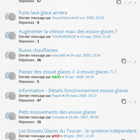
Réponses :
57
1
2
3
Fuite lave glace arrière
Dernier message par
TouranSintra
«
03 oct. 2009, 23:02
Réponses :
9
Augmenter la vitesse maxi des essuie-glaces ?
Dernier message par
TOURANSEIZE
«
19 sept. 2009, 11:45
Réponses :
1
Buses chauffantes
Dernier message par
tomcat92
«
04 sept. 2009, 13:54
Réponses :
26
1
2
Passer des essuie glaces // à essuie glaces /\ ?
Dernier message par
fab01
«
30 avr. 2008, 10:24
Réponses :
5
Information - Détails fonctionnement essuie-glaces
Dernier message par
Papa4
«
05 mars 2008, 18:17
Réponses :
47
1
2
Petit mouvements des essuie glaces
Dernier message par
Comodo
«
23 déc. 2007, 08:49
Réponses :
15
Les Essuies Glaces du Touran : le système indépendant
Dernier message par
jef10
«
09 janv. 2007, 12:49