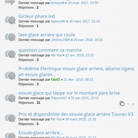
Dernier message par
tomaselli
«
26 sept. 2017, 13:58
Réponses :
2
Gicleur phare led
Dernier message par
lapinou80
«
16 mars 2017, 21:29
Réponses :
1
lave glace arrière qui coule
Dernier message par
Jérémy1908
«
29 nov. 2016, 20:25
question comment sa marche
Dernier message par
Mc Rai
«
22 avr. 2016, 22:01
Réponses :
3
Problème Electrique essuis glace arriere, allume cigare,
jet essuis glaces...
Dernier message par
fab01
«
01 févr. 2016, 08:21
Réponses :
3
essuie glace qui tappe sur le montant pare brise
Dernier message par
Patoche57
«
16 juin 2015, 22:01
Réponses :
31
1
2
Prix et disponibilité des essuie-glace arrière Touran V3
Dernier message par
Mc Rai
«
26 mars 2015, 21:32
Réponses :
5
Essuie-glace arrière...
Dernier message par
Mc Rai
«
20 mars 2015, 21:12