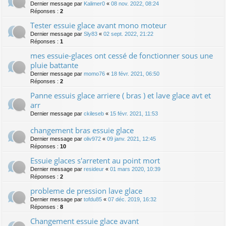
Dernier message par
Kalimer0
«
08 nov. 2022, 08:24
Réponses :
2
Tester essuie glace avant mono moteur
Dernier message par
Sly83
«
02 sept. 2022, 21:22
Réponses :
1
mes essuie-glaces ont cessé de fonctionner sous une
pluie battante
Dernier message par
momo76
«
18 févr. 2021, 06:50
Réponses :
2
Panne essuis glace arriere ( bras ) et lave glace avt et
arr
Dernier message par
ckileseb
«
15 févr. 2021, 11:53
changement bras essuie glace
Dernier message par
oliv972
«
09 janv. 2021, 12:45
Réponses :
10
Essuie glaces s'arretent au point mort
Dernier message par
resideur
«
01 mars 2020, 10:39
Réponses :
2
probleme de pression lave glace
Dernier message par
tofdu85
«
07 déc. 2019, 16:32
Réponses :
8
Changement essuie glace avant