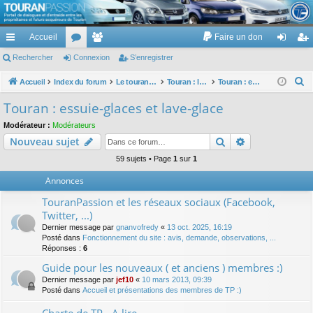
TouranPassion
Accueil
Faire un don
Le forum des propriétaires ou futurs acquéreurs du Volkswagen Touran
cc
Rechercher
or
Connexion
e
S’enregistrer
on
’e
ès
u
m
ne
nr
R
Accueil
Index du forum
Le touran dans ses versions I (V1 V2 V3) et II ...
Touran : les équipements électriques et électroniques
Touran : essuie-glaces et lave-glace
e
ra
m
br
xi
eg
Touran : essuie-glaces et lave-glace
c
pi
s
es
on
ist
Modérateur :
Modérateurs
h
Rechercher
Recherche av
Nouveau sujet
de
re
e
r
59 sujets • Page
1
sur
1
r
c
Annonces
h
TouranPassion et les réseaux sociaux (Facebook,
e
Twitter, ...)
r
Dernier message par
gnanvofredy
«
13 oct. 2025, 16:19
Posté dans
Fonctionnement du site : avis, demande, observations, ...
Réponses :
6
Guide pour les nouveaux ( et anciens ) membres :)
Dernier message par
jef10
«
10 mars 2013, 09:39
Posté dans
Accueil et présentations des membres de TP :)