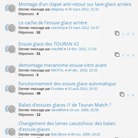
Montage d’un clapet anti-retour sur lave-glace arrière
Dernier message par
ptitgimpy
«
26 mars 2012, 21:41
Réponses :
4
Le cache de l'essuie glace arrière
Dernier message par
chicheng
«
23 mars 2012, 14:47
Réponses :
52
1
2
3
Essuie glace des TOURAN V2
Dernier message par
mdc888
«
14 févr. 2012, 17:43
Réponses :
51
1
2
3
demontage mecanisme essuie-vitre avant
Dernier message par
MICPOL
«
04 déc. 2010, 15:33
Réponses :
5
fonctionnement des essuie glace automatique
Dernier message par
Frontline
«
03 août 2010, 20:42
Réponses :
49
1
2
Balais d'essuies glaces // de Touran Match ?
Dernier message par
oliveMKIII
«
19 nov. 2009, 22:00
Réponses :
12
Changement des lames caoutchouc des balais
d'essuie-glaces
Dernier message par
Bob Bimon
«
08 nov. 2009, 19:22