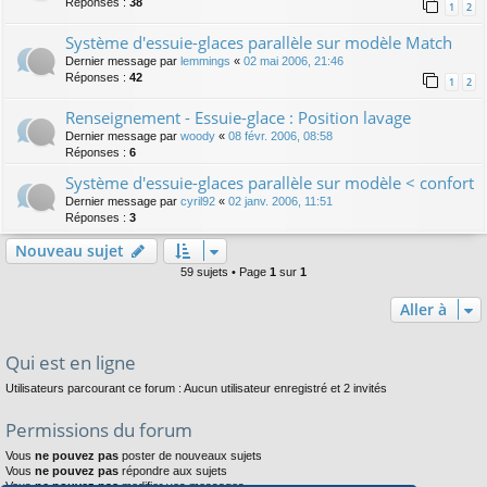
Réponses :
38
1
2
Système d'essuie-glaces parallèle sur modèle Match
Dernier message par
lemmings
«
02 mai 2006, 21:46
Réponses :
42
1
2
Renseignement - Essuie-glace : Position lavage
Dernier message par
woody
«
08 févr. 2006, 08:58
Réponses :
6
Système d'essuie-glaces parallèle sur modèle < confort
Dernier message par
cyril92
«
02 janv. 2006, 11:51
Réponses :
3
Nouveau sujet
59 sujets • Page
1
sur
1
Aller à
Qui est en ligne
Utilisateurs parcourant ce forum : Aucun utilisateur enregistré et 2 invités
Permissions du forum
Vous
ne pouvez pas
poster de nouveaux sujets
Vous
ne pouvez pas
répondre aux sujets
Vous
ne pouvez pas
modifier vos messages