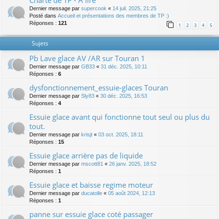
Charte de TP - A lire
Dernier message par
supercook
«
14 juil. 2025, 21:25
Posté dans
Accueil et présentations des membres de TP :)
Réponses :
121
1
2
3
4
5
Sujets
Pb Lave glace AV /AR sur Touran 1
Dernier message par
GB33
«
31 déc. 2025, 10:11
Réponses :
6
dysfonctionnement_essuie-glaces Touran
Dernier message par
Sly83
«
30 déc. 2025, 16:53
Réponses :
4
Essuie glace avant qui fonctionne tout seul ou plus du
tout.
Dernier message par
krisjt
«
03 oct. 2025, 18:11
Réponses :
15
Essuie glace arrière pas de liquide
Dernier message par
mscott81
«
26 janv. 2025, 18:52
Réponses :
1
Essuie glace et baisse regime moteur
Dernier message par
ducatolle
«
05 août 2024, 12:13
Réponses :
1
panne sur essuie glace coté passager