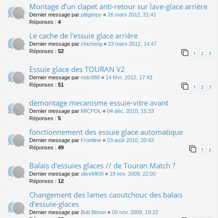
Montage d’un clapet anti-retour sur lave-glace arrière
Dernier message par
ptitgimpy
«
26 mars 2012, 21:41
Réponses :
4
Le cache de l'essuie glace arrière
Dernier message par
chicheng
«
23 mars 2012, 14:47
Réponses :
52
1
2
3
Essuie glace des TOURAN V2
Dernier message par
mdc888
«
14 févr. 2012, 17:43
Réponses :
51
1
2
3
demontage mecanisme essuie-vitre avant
Dernier message par
MICPOL
«
04 déc. 2010, 15:33
Réponses :
5
fonctionnement des essuie glace automatique
Dernier message par
Frontline
«
03 août 2010, 20:42
Réponses :
49
1
2
Balais d'essuies glaces // de Touran Match ?
Dernier message par
oliveMKIII
«
19 nov. 2009, 22:00
Réponses :
12
Changement des lames caoutchouc des balais
d'essuie-glaces
Dernier message par
Bob Bimon
«
08 nov. 2009, 19:22