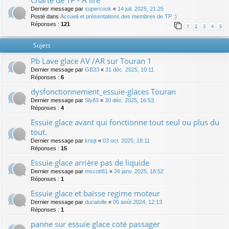
Charte de TP - A lire
Dernier message par
supercook
«
14 juil. 2025, 21:25
Posté dans
Accueil et présentations des membres de TP :)
Réponses :
121
1
2
3
4
5
Sujets
Pb Lave glace AV /AR sur Touran 1
Dernier message par
GB33
«
31 déc. 2025, 10:11
Réponses :
6
dysfonctionnement_essuie-glaces Touran
Dernier message par
Sly83
«
30 déc. 2025, 16:53
Réponses :
4
Essuie glace avant qui fonctionne tout seul ou plus du
tout.
Dernier message par
krisjt
«
03 oct. 2025, 18:11
Réponses :
15
Essuie glace arrière pas de liquide
Dernier message par
mscott81
«
26 janv. 2025, 18:52
Réponses :
1
Essuie glace et baisse regime moteur
Dernier message par
ducatolle
«
05 août 2024, 12:13
Réponses :
1
panne sur essuie glace coté passager