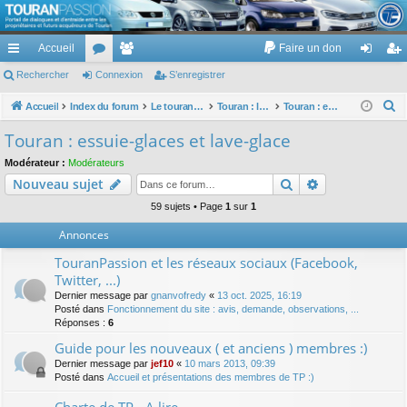
TouranPassion
Accueil
Faire un don
Le forum des propriétaires ou futurs acquéreurs du Volkswagen Touran
cc
Rechercher
or
Connexion
e
S’enregistrer
on
’e
ès
u
m
ne
nr
R
Accueil
Index du forum
Le touran dans ses versions I (V1 V2 V3) et II ...
Touran : les équipements électriques et électroniques
Touran : essuie-glaces et lave-glace
e
ra
m
br
xi
eg
Touran : essuie-glaces et lave-glace
c
pi
s
es
on
ist
Modérateur :
Modérateurs
h
Rechercher
Recherche av
Nouveau sujet
de
re
e
r
59 sujets • Page
1
sur
1
r
c
Annonces
h
TouranPassion et les réseaux sociaux (Facebook,
e
Twitter, ...)
r
Dernier message par
gnanvofredy
«
13 oct. 2025, 16:19
Posté dans
Fonctionnement du site : avis, demande, observations, ...
Réponses :
6
Guide pour les nouveaux ( et anciens ) membres :)
Dernier message par
jef10
«
10 mars 2013, 09:39
Posté dans
Accueil et présentations des membres de TP :)