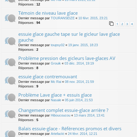
Réponses :
12
Témoin de niveau lave glace
Dernier message par
TOURANSEIZE
«
10 févr. 2015, 23:21
Réponses :
94
1
2
3
4
essuie glace gauche tape sur le gicleur lave glace
gauche
Dernier message par
toupsy02
«
19 janv. 2015, 18:23
Réponses :
2
Problème pression des gicleurs lave-glaces AV
Dernier message par
Grouik
«
03 déc. 2014, 19:19
Réponses :
8
essuie glace contremouvant
Dernier message par
Mc Rai
«
08 nov. 2014, 21:59
Réponses :
9
Problème Lave glace + essuis glace
Dernier message par
Nasale
«
05 juin 2014, 21:53
Changement complet essuie-glace arrière ?
Dernier message par
Hiboucoucou
«
13 mars 2014, 13:41
Réponses :
5
Balais essuie-glace - Références promos et divers
Dernier message par
Artefackt
«
24 févr. 2014, 12:21