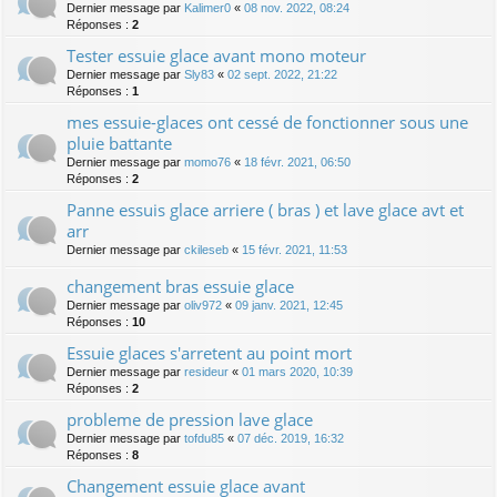
Dernier message par
Kalimer0
«
08 nov. 2022, 08:24
Réponses :
2
Tester essuie glace avant mono moteur
Dernier message par
Sly83
«
02 sept. 2022, 21:22
Réponses :
1
mes essuie-glaces ont cessé de fonctionner sous une
pluie battante
Dernier message par
momo76
«
18 févr. 2021, 06:50
Réponses :
2
Panne essuis glace arriere ( bras ) et lave glace avt et
arr
Dernier message par
ckileseb
«
15 févr. 2021, 11:53
changement bras essuie glace
Dernier message par
oliv972
«
09 janv. 2021, 12:45
Réponses :
10
Essuie glaces s'arretent au point mort
Dernier message par
resideur
«
01 mars 2020, 10:39
Réponses :
2
probleme de pression lave glace
Dernier message par
tofdu85
«
07 déc. 2019, 16:32
Réponses :
8
Changement essuie glace avant