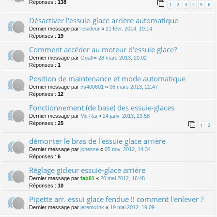
Réponses :
138
1
2
3
4
5
6
Désactiver l'essuie-glace arrière automatique
Dernier message par
resideur
«
21 févr. 2014, 19:14
Réponses :
19
Comment accéder au moteur d'essuie glace?
Dernier message par
Goall
«
28 mars 2013, 20:02
Réponses :
1
Position de maintenance et mode automatique
Dernier message par
vs400601
«
06 mars 2013, 22:47
Réponses :
12
Fonctionnement (de base) des essuie-glaces
Dernier message par
Mc Rai
«
24 janv. 2013, 23:58
Réponses :
25
1
2
démonter le bras de l'essuie glace arrière
Dernier message par
jchesse
«
05 nov. 2012, 14:34
Réponses :
6
Réglage gicleur essuie-glace arrière
Dernier message par
fab01
«
20 mai 2012, 16:48
Réponses :
10
Pipette arr. essui glace fendue !! comment l'enlever ?
Dernier message par
jeremclink
«
19 mai 2012, 19:09