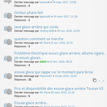
Dernier message par
tomaselli
«
26 sept. 2017, 13:58
Réponses :
2
Gicleur phare led
Dernier message par
lapinou80
«
16 mars 2017, 21:29
Réponses :
1
lave glace arrière qui coule
Dernier message par
Jérémy1908
«
29 nov. 2016, 20:25
question comment sa marche
Dernier message par
Mc Rai
«
22 avr. 2016, 22:01
Réponses :
3
Problème Electrique essuis glace arriere, allume cigare,
jet essuis glaces...
Dernier message par
fab01
«
01 févr. 2016, 08:21
Réponses :
3
essuie glace qui tappe sur le montant pare brise
Dernier message par
Patoche57
«
16 juin 2015, 22:01
Réponses :
31
1
2
Prix et disponibilité des essuie-glace arrière Touran V3
Dernier message par
Mc Rai
«
26 mars 2015, 21:32
Réponses :
5
Essuie-glace arrière...
Dernier message par
Mc Rai
«
20 mars 2015, 21:12