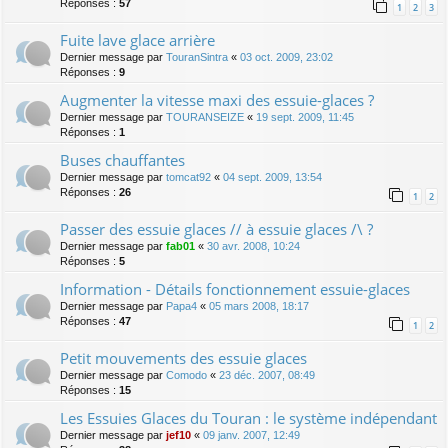
Réponses :
57
1
2
3
Fuite lave glace arrière
Dernier message par
TouranSintra
«
03 oct. 2009, 23:02
Réponses :
9
Augmenter la vitesse maxi des essuie-glaces ?
Dernier message par
TOURANSEIZE
«
19 sept. 2009, 11:45
Réponses :
1
Buses chauffantes
Dernier message par
tomcat92
«
04 sept. 2009, 13:54
Réponses :
26
1
2
Passer des essuie glaces // à essuie glaces /\ ?
Dernier message par
fab01
«
30 avr. 2008, 10:24
Réponses :
5
Information - Détails fonctionnement essuie-glaces
Dernier message par
Papa4
«
05 mars 2008, 18:17
Réponses :
47
1
2
Petit mouvements des essuie glaces
Dernier message par
Comodo
«
23 déc. 2007, 08:49
Réponses :
15
Les Essuies Glaces du Touran : le système indépendant
Dernier message par
jef10
«
09 janv. 2007, 12:49