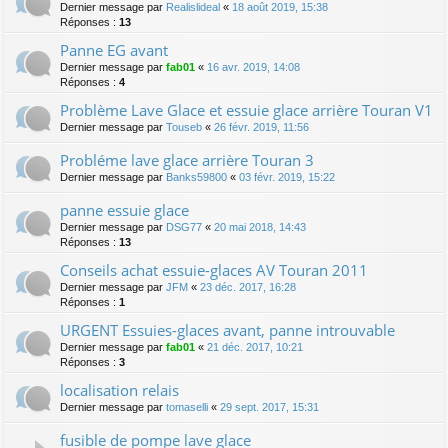
Dernier message par
Realislideal
«
18 août 2019, 15:38
Réponses :
13
Panne EG avant
Dernier message par
fab01
«
16 avr. 2019, 14:08
Réponses :
4
Problème Lave Glace et essuie glace arrière Touran V1
Dernier message par
Touseb
«
26 févr. 2019, 11:56
Probléme lave glace arrière Touran 3
Dernier message par
Banks59800
«
03 févr. 2019, 15:22
panne essuie glace
Dernier message par
DSG77
«
20 mai 2018, 14:43
Réponses :
13
Conseils achat essuie-glaces AV Touran 2011
Dernier message par
JFM
«
23 déc. 2017, 16:28
Réponses :
1
URGENT Essuies-glaces avant, panne introuvable
Dernier message par
fab01
«
21 déc. 2017, 10:21
Réponses :
3
localisation relais
Dernier message par
tomaselli
«
29 sept. 2017, 15:31
fusible de pompe lave glace