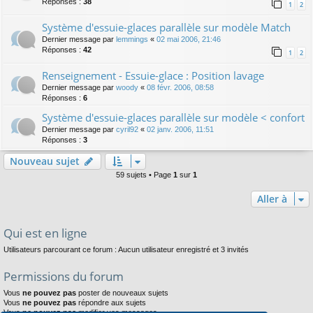
Réponses :
38
1
2
Système d'essuie-glaces parallèle sur modèle Match
Dernier message par
lemmings
«
02 mai 2006, 21:46
Réponses :
42
1
2
Renseignement - Essuie-glace : Position lavage
Dernier message par
woody
«
08 févr. 2006, 08:58
Réponses :
6
Système d'essuie-glaces parallèle sur modèle < confort
Dernier message par
cyril92
«
02 janv. 2006, 11:51
Réponses :
3
Nouveau sujet
59 sujets • Page
1
sur
1
Aller à
Qui est en ligne
Utilisateurs parcourant ce forum : Aucun utilisateur enregistré et 3 invités
Permissions du forum
Vous
ne pouvez pas
poster de nouveaux sujets
Vous
ne pouvez pas
répondre aux sujets
Vous
ne pouvez pas
modifier vos messages