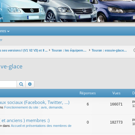
u Volkswagen Touran
res
er
ses versions I (V1 V2 V3) et II ...
Touran : les équipements électriques et électroniques
Touran : essuie-glaces et lave-glace
ave-glace
Rechercher
Recherche avancée
Réponses
Vues
D
ux sociaux (Facebook, Twitter, ...)
p
6
166071
1
ans
Fonctionnement du site : avis, demande,
 et anciens ) membres :)
p
0
182773
1
» dans
Accueil et présentations des membres de