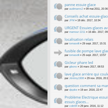
panne essuie glace
par
audimanrs2
»
09 mai 2011, 20:36
Conseils achat essuie-gla
par
JFM
»
18 déc. 2017, 10:34
URGENT Essuies-glaces av
par
mamour-2211
»
16 déc. 2017, 09
localisation relais
par
tomaselli
»
29 sept. 2017, 15:31
fusible de pompe lave gla
par
tomaselli
»
25 sept. 2017, 13:57
Gicleur phare led
par
gibono
»
16 mars 2017, 08:53
lave glace arrière qui coul
par
Jérémy1908
»
29 nov. 2016, 20:
question comment sa ma
par
djspike
»
19 avr. 2016, 22:47
Problème Electrique essuis 
essuis glaces...
par
colin94
»
29 janv. 2016, 11:12