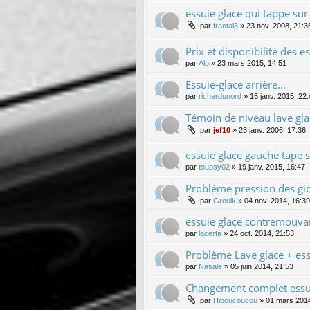
essuie glace qui tappe sur
par
fractal3
»
23 nov. 2008, 21:3
Prix et disponibilité des e
par
Alp
»
23 mars 2015, 14:51
Essuie-glace arrière...
par
richardunord
»
15 janv. 2015, 22
Témoin de niveau lave gla
par
jef10
»
23 janv. 2006, 17:36
essuie glace gauche tape s
par
toupsy02
»
19 janv. 2015, 16:47
Problème pression des gic
par
Grouik
»
04 nov. 2014, 16:39
essuie glace contremouva
par
lacerta
»
24 oct. 2014, 21:53
Problème Lave glace + ess
par
Nasale
»
05 juin 2014, 21:53
Changement complet essuie
par
Hiboucoucou
»
01 mars 2014