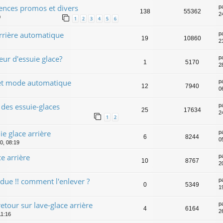
rences promos et divers
p
138
55362
2
0
1
2
3
4
5
6
arrière automatique
p
19
10860
2
r d'essuie glace?
p
1
5170
2
 et mode automatique
p
12
7940
0
des essuie-glaces
p
25
17634
2
1
2
ie glace arrière
p
6
8244
0
0, 08:19
e arrière
p
10
8767
2
ndue !! comment l'enlever ?
p
0
5349
1
etour sur lave-glace arrière
p
4
6164
2
11:16