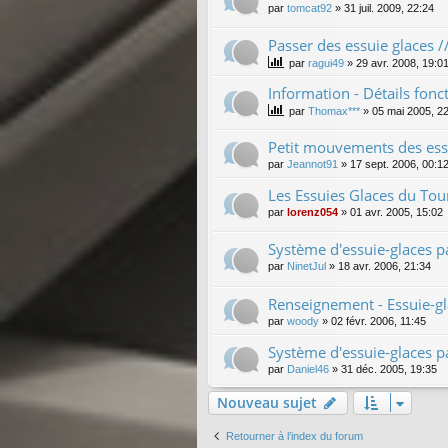
par
tomcat92
»
31 juil. 2009, 22:24
Passer des essuie glaces //
par
ragui49
»
29 avr. 2008, 19:0
Information - Détails fon
par
Thomax***
»
05 mai 2005, 2
Petit mouvements des ess
par
Jeannot91
»
17 sept. 2006, 00:1
Les Essuies Glaces du Tou
par
lorenz054
»
01 avr. 2005, 15:02
Système d'essuie-glaces p
par
NinetJul
»
18 avr. 2006, 21:34
Renseignement - Essuie-gla
par
woody
»
02 févr. 2006, 11:45
Système d'essuie-glaces p
par
Daniel46
»
31 déc. 2005, 19:35
Nouveau sujet
Retourner à l’index du forum