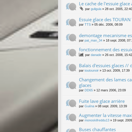
Le cache de l'essuie glace 
par
guligula
»
28 oct. 2005, 22:4
Essuie glace des TOURAN
par
TTS
»
05 déc. 2006, 08:09
demontage mecanisme ess
par
pat_man_34
»
18 sept. 2008, 07
fonctionnement des essui
par
danade
»
26 oct. 2008, 15:4
Balais d'essuies glaces //
par
toutounoir
»
13 oct. 2009, 17:39
Changement des lames cao
glaces
par
DD65
»
12 mars 2006, 23:09
Fuite lave glace arrière
par
Guéna
»
08 sept. 2009, 13:39
Augmenter la vitesse maxi
par
monoskifreddu13
»
19 sept. 2009
Buses chauffantes