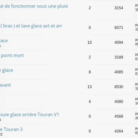
sé de fonctionner sous une pluie
p
2
3154
1
 bras ) et lave glace avt et arr
p
0
6571
1
lace
p
10
4094
0
6
u point mort
p
2
3189
0
 glace
p
8
4085
0
avant
p
13
8530
1
p
4
4080
1
suie glace arrière Touran V1
p
0
4568
2
6
re Touran 3
p
0
4264
0
22