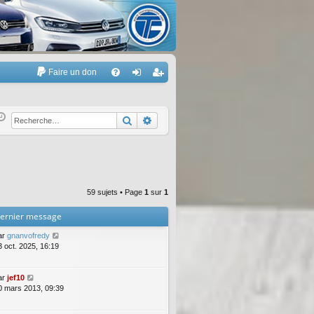
Faire un don
A
FA
on
’e
Q
ne
nr
Rechercher
Recherche avancée
xi
eg
on
ist
re
59 sujets • Page
1
sur
1
r
ernier message
ar
gnanvofredy
3 oct. 2025, 16:19
ar
jef10
0 mars 2013, 09:39