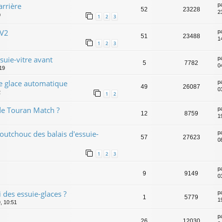
arrière
p
52
23228
2
0
1
2
3
 V2
p
51
23488
1
1
2
3
uie-vitre avant
p
5
7782
0
:19
e glace automatique
p
49
26087
0
2
1
2
 de Touran Match ?
p
12
8759
1
utchouc des balais d'essuie-
p
57
27623
0
1
2
3
p
9
9149
0
 des essuie-glaces ?
p
1
5779
1
, 10:51
p
26
12030