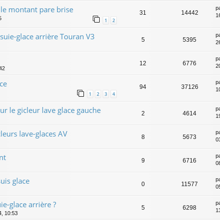
 le montant pare brise
p
31
14442
1
5
1
2
ssuie-glace arrière Touran V3
p
5
5395
2
p
12
6776
2
:42
ce
p
94
37126
1
1
2
3
4
ur le gicleur lave glace gauche
p
2
4614
1
leurs lave-glaces AV
p
8
5673
0
nt
p
9
6716
0
uis glace
p
0
11577
0
-glace arrière ?
p
5
6298
1
, 10:53