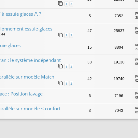
0
1
2
 à essuie glaces /\ ?
p
5
7352
3
1
ctionnement essuie-glaces
p
47
25937
0
2:44
1
2
uie glaces
p
15
8804
2
2
ran : le système indépendant
p
38
19130
0
1
2
arallèle sur modèle Match
p
42
19740
0
1
2
ce : Position lavage
p
6
7196
0
arallèle sur modèle < confort
p
3
7043
0