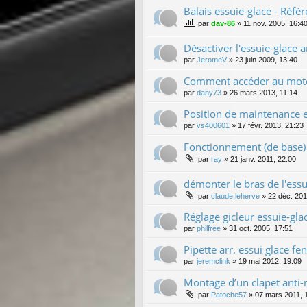
Balais essuie-glace - Réfé
par
dav-86
»
11 nov. 2005, 16:4
Désactiver l'essuie-glace 
par
JeromeV
»
23 juin 2009, 13:40
Comment accéder au moteu
par
dany73
»
26 mars 2013, 11:14
Position de maintenance
par
vs400601
»
17 févr. 2013, 21:23
Fonctionnement (de base) 
par
ray
»
21 janv. 2011, 22:00
démonter le bras de l'essu
par
claude.leherve
»
22 déc. 201
Réglage gicleur essuie-glac
par
philfree
»
31 oct. 2005, 17:51
Pipette arr. essui glace fe
par
jeremclink
»
19 mai 2012, 19:09
Montage d’un clapet anti-r
par
Patoche57
»
07 mars 2011, 