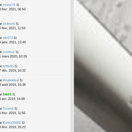
ar
momo76
8 févr. 2021, 06:50
ar
ckileseb
5 févr. 2021, 11:53
ar
oliv972
9 janv. 2021, 12:45
ar
resideur
1 mars 2020, 10:39
ar
tofdu85
7 déc. 2019, 16:32
ar
Realislideal
8 août 2019, 15:38
ar
fab01
6 avr. 2019, 14:08
ar
Touseb
6 févr. 2019, 11:56
ar
Banks59800
3 févr. 2019, 15:22