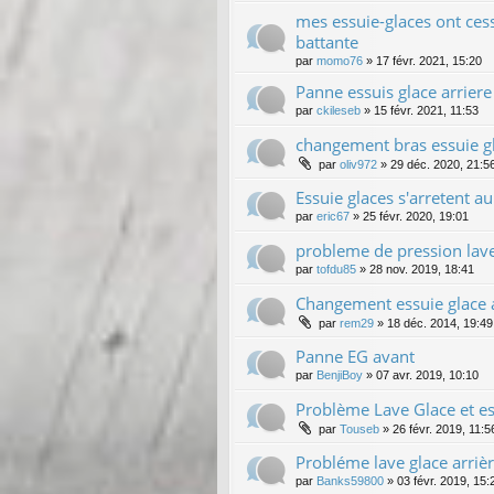
mes essuie-glaces ont ces
battante
par
momo76
»
17 févr. 2021, 15:20
Panne essuis glace arriere (
par
ckileseb
»
15 févr. 2021, 11:53
changement bras essuie g
par
oliv972
»
29 déc. 2020, 21:5
Essuie glaces s'arretent a
par
eric67
»
25 févr. 2020, 19:01
probleme de pression lave
par
tofdu85
»
28 nov. 2019, 18:41
Changement essuie glace 
par
rem29
»
18 déc. 2014, 19:49
Panne EG avant
par
BenjiBoy
»
07 avr. 2019, 10:10
Problème Lave Glace et es
par
Touseb
»
26 févr. 2019, 11:5
Probléme lave glace arriè
par
Banks59800
»
03 févr. 2019, 15: