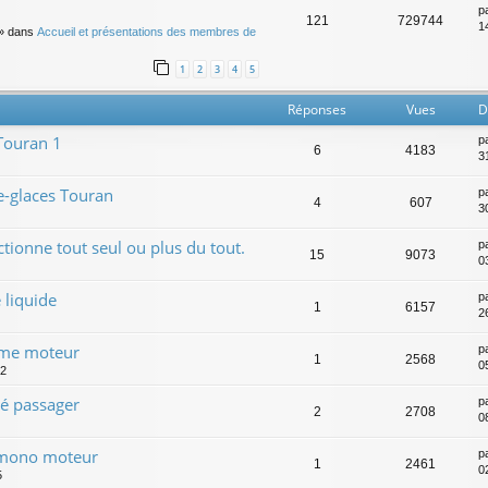
p
121
729744
14
» dans
Accueil et présentations des membres de
1
2
3
4
5
Réponses
Vues
D
Touran 1
p
6
4183
3
-glaces Touran
p
4
607
3
ctionne tout seul ou plus du tout.
p
15
9073
0
 liquide
p
1
6157
2
gime moteur
p
1
2568
0
22
té passager
p
2
2708
0
t mono moteur
p
1
2461
0
5