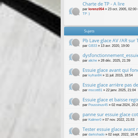
Charte de TP - A lire
par
lorenz054
»
23 oct. 2005, 02:00
TP :)
Sujets
Pb Lave glace AV /AR sur 
par
GB33
»
13 avr. 2020, 19:00
dysfonctionnement_essuie
par
aliche
»
28 déc. 2025, 21:39
Essuie glace avant qui fon
par
kyfran84
»
11 juil. 2015, 18:54
Essuie glace arrière pas de
par
mscott81
»
22 janv. 2025, 21:04
Essuie glace et baisse re
par
Poussinus45
»
02 mai 2024, 20:
panne sur essuie glace co
par
Kalimer0
»
07 nov. 2022, 21:53
Tester essuie glace avan
par
darkshado
»
02 sept. 2022, 18:4