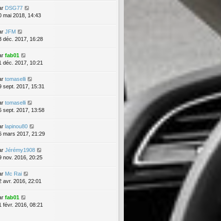
ar
DSG77
0 mai 2018, 14:43
ar
JFM
3 déc. 2017, 16:28
ar
fab01
1 déc. 2017, 10:21
ar
tomaselli
9 sept. 2017, 15:31
ar
tomaselli
6 sept. 2017, 13:58
ar
lapinou80
6 mars 2017, 21:29
ar
Jérémy1908
9 nov. 2016, 20:25
ar
Mc Rai
2 avr. 2016, 22:01
ar
fab01
1 févr. 2016, 08:21