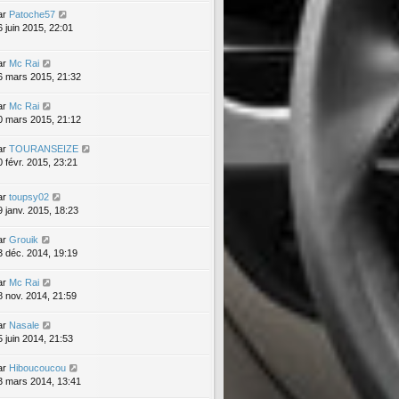
ar
Patoche57
6 juin 2015, 22:01
ar
Mc Rai
6 mars 2015, 21:32
ar
Mc Rai
0 mars 2015, 21:12
ar
TOURANSEIZE
0 févr. 2015, 23:21
ar
toupsy02
9 janv. 2015, 18:23
ar
Grouik
3 déc. 2014, 19:19
ar
Mc Rai
8 nov. 2014, 21:59
ar
Nasale
5 juin 2014, 21:53
ar
Hiboucoucou
3 mars 2014, 13:41