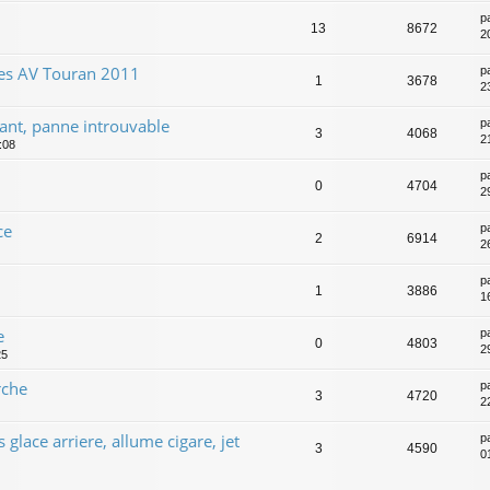
p
13
8672
2
ces AV Touran 2011
p
1
3678
2
ant, panne introuvable
p
3
4068
2
:08
p
0
4704
2
ce
p
2
6914
2
p
1
3886
1
e
p
0
4803
2
25
rche
p
3
4720
2
glace arriere, allume cigare, jet
p
3
4590
0