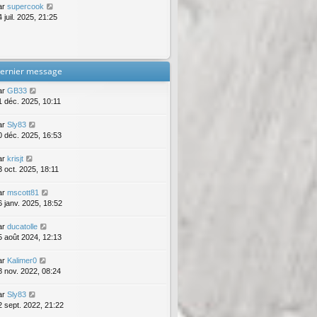
ar
supercook
 juil. 2025, 21:25
ernier message
ar
GB33
1 déc. 2025, 10:11
ar
Sly83
0 déc. 2025, 16:53
ar
krisjt
3 oct. 2025, 18:11
ar
mscott81
6 janv. 2025, 18:52
ar
ducatolle
5 août 2024, 12:13
ar
Kalimer0
8 nov. 2022, 08:24
ar
Sly83
2 sept. 2022, 21:22