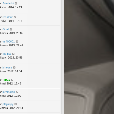
ar
Artefackt
4 févr. 2014, 12:21
ar
resideur
1 févr. 2014, 19:14
ar
Goall
8 mars 2013, 20:02
ar
vs400601
6 mars 2013, 22:47
ar
Mc Rai
4 janv. 2013, 23:58
ar
jchesse
5 nov. 2012, 14:34
ar
fab01
0 mai 2012, 16:48
ar
jeremclink
9 mai 2012, 19:09
ar
ptitgimpy
6 mars 2012, 21:41