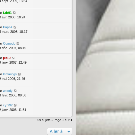
4 sept. 2009, 13:54
ar
fab01
0 avr. 2008, 10:24
ar
Papa4
5 mars 2008, 18:17
ar
Comodo
3 déc. 2007, 08:49
ar
jef10
9 janv. 2007, 12:49
ar
lemmings
2 mai 2006, 21:46
ar
woody
8 févr. 2006, 08:58
ar
cyril92
2 janv. 2006, 11:51
59 sujets • Page
1
sur
1
Aller à