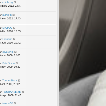
ar
chicheng
3 mars 2012, 14:47
ar
mdc888
4 févr. 2012, 17:43
ar
MICPOL
4 déc. 2010, 15:33
ar
Frontline
3 août 2010, 20:42
ar
oliveMKIII
9 nov. 2009, 22:00
ar
Bob Bimon
8 nov. 2009, 19:22
ar
TouranSintra
3 oct. 2009, 23:02
ar
TOURANSEIZE
9 sept. 2009, 11:45
ar
tomcat92