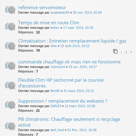
reference servomoteur
Dernier message par
seattoledo59
«
05 nov. 2014, 01:50
Temps de mise en route Clim
Dernier message par
bohec
«
17 sept. 2014, 20:30
Réponses :
12
Climatisation : Entretien remplacement liquide / gaz
Dernier message par
Sine
«
22 août 2014, 23:12
Réponses :
70
1
2
3
commande chauffage ok mais rien ne fonctionne
Dernier message par
Johnny04
«
25 avr. 2014, 19:27
Réponses :
7
Flexible Clim HP sectionné par la couroie
d'accessoires.
Dernier message par
Ben95
«
31 mars 2014, 23:12
Suppression / remplacement du webasto ?
Dernier message par
DAN29
«
12 mars 2014, 10:38
Réponses :
21
PB climatronic: Chauffage seulement si recyclage
activé
Dernier message par
derf_fred
«
01 févr. 2014, 18:38
Réponses :
7