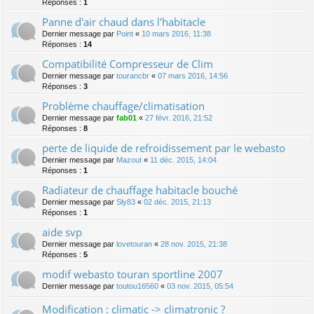
Réponses :
1
Panne d'air chaud dans l'habitacle
Dernier message par
Point
«
10 mars 2016, 11:38
Réponses :
14
Compatibilité Compresseur de Clim
Dernier message par
tourancbr
«
07 mars 2016, 14:56
Réponses :
3
Problème chauffage/climatisation
Dernier message par
fab01
«
27 févr. 2016, 21:52
Réponses :
8
perte de liquide de refroidissement par le webasto
Dernier message par
Mazout
«
11 déc. 2015, 14:04
Réponses :
1
Radiateur de chauffage habitacle bouché
Dernier message par
Sly83
«
02 déc. 2015, 21:13
Réponses :
1
aide svp
Dernier message par
lovetouran
«
28 nov. 2015, 21:38
Réponses :
5
modif webasto touran sportline 2007
Dernier message par
toutou16560
«
03 nov. 2015, 05:54
Modification : climatic -> climatronic ?