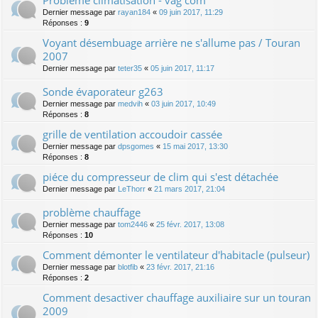
Dernier message par
rayan184
«
09 juin 2017, 11:29
Réponses :
9
Voyant désembuage arrière ne s'allume pas / Touran
2007
Dernier message par
teter35
«
05 juin 2017, 11:17
Sonde évaporateur g263
Dernier message par
medvih
«
03 juin 2017, 10:49
Réponses :
8
grille de ventilation accoudoir cassée
Dernier message par
dpsgomes
«
15 mai 2017, 13:30
Réponses :
8
piéce du compresseur de clim qui s'est détachée
Dernier message par
LeThorr
«
21 mars 2017, 21:04
problème chauffage
Dernier message par
tom2446
«
25 févr. 2017, 13:08
Réponses :
10
Comment démonter le ventilateur d'habitacle (pulseur)
Dernier message par
blotfib
«
23 févr. 2017, 21:16
Réponses :
2
Comment desactiver chauffage auxiliaire sur un touran
2009