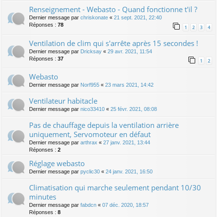
Renseignement - Webasto - Quand fonctionne t'il ?
Dernier message par
chriskonate
«
21 sept. 2021, 22:40
Réponses :
78
1
2
3
4
Ventilation de clim qui s'arrête après 15 secondes !
Dernier message par
Dricksay
«
29 avr. 2021, 11:54
Réponses :
37
1
2
Webasto
Dernier message par
Norf955
«
23 mars 2021, 14:42
Ventilateur habitacle
Dernier message par
nico33410
«
25 févr. 2021, 08:08
Pas de chauffage depuis la ventilation arrière
uniquement, Servomoteur en défaut
Dernier message par
arthrax
«
27 janv. 2021, 13:44
Réponses :
2
Réglage webasto
Dernier message par
pyclic30
«
24 janv. 2021, 16:50
Climatisation qui marche seulement pendant 10/30
minutes
Dernier message par
fabdcn
«
07 déc. 2020, 18:57
Réponses :
8