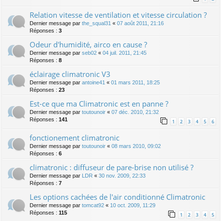
Relation vitesse de ventilation et vitesse circulation ?
Dernier message par
the_squal31
«
07 août 2011, 21:16
Réponses :
3
Odeur d'humidité, airco en cause ?
Dernier message par
seb02
«
04 juil. 2011, 21:45
Réponses :
8
éclairage climatronic V3
Dernier message par
antoine41
«
01 mars 2011, 18:25
Réponses :
23
Est-ce que ma Climatronic est en panne ?
Dernier message par
toutounoir
«
07 déc. 2010, 21:32
Réponses :
141
1
2
3
4
5
6
fonctionement climatronic
Dernier message par
toutounoir
«
08 mars 2010, 09:02
Réponses :
6
climatronic : diffuseur de pare-brise non utilisé ?
Dernier message par
LDR
«
30 nov. 2009, 22:33
Réponses :
7
Les options cachées de l'air conditionné Climatronic
Dernier message par
tomcat92
«
10 oct. 2009, 11:29
Réponses :
115
1
2
3
4
5