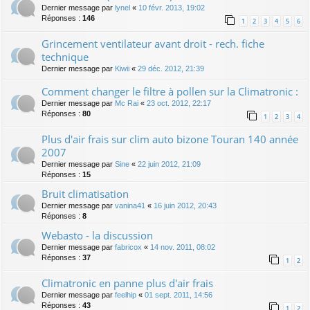
Dernier message par
lynel
«
10 févr. 2013, 19:02
Réponses :
146
1
2
3
4
5
6
Grincement ventilateur avant droit - rech. fiche
technique
Dernier message par
Kiwii
«
29 déc. 2012, 21:39
Comment changer le filtre à pollen sur la Climatronic :
Dernier message par
Mc Rai
«
23 oct. 2012, 22:17
Réponses :
80
1
2
3
4
Plus d'air frais sur clim auto bizone Touran 140 année
2007
Dernier message par
Sine
«
22 juin 2012, 21:09
Réponses :
15
Bruit climatisation
Dernier message par
vanina41
«
16 juin 2012, 20:43
Réponses :
8
Webasto - la discussion
Dernier message par
fabricox
«
14 nov. 2011, 08:02
Réponses :
37
1
2
Climatronic en panne plus d'air frais
Dernier message par
feelhip
«
01 sept. 2011, 14:56
Réponses :
43
1
2