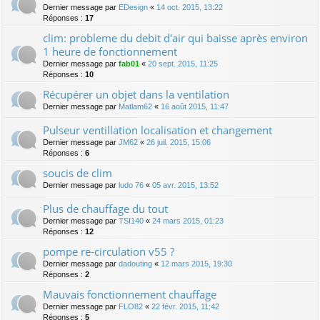
Dernier message par
EDesign
«
14 oct. 2015, 13:22
Réponses :
17
clim: probleme du debit d'air qui baisse après environ
1 heure de fonctionnement
Dernier message par
fab01
«
20 sept. 2015, 11:25
Réponses :
10
Récupérer un objet dans la ventilation
Dernier message par
Matlam62
«
16 août 2015, 11:47
Pulseur ventillation localisation et changement
Dernier message par
JM62
«
26 juil. 2015, 15:06
Réponses :
6
soucis de clim
Dernier message par
ludo 76
«
05 avr. 2015, 13:52
Plus de chauffage du tout
Dernier message par
TSI140
«
24 mars 2015, 01:23
Réponses :
12
pompe re-circulation v55 ?
Dernier message par
dadouting
«
12 mars 2015, 19:30
Réponses :
2
Mauvais fonctionnement chauffage
Dernier message par
FLO82
«
22 févr. 2015, 11:42
Réponses :
5