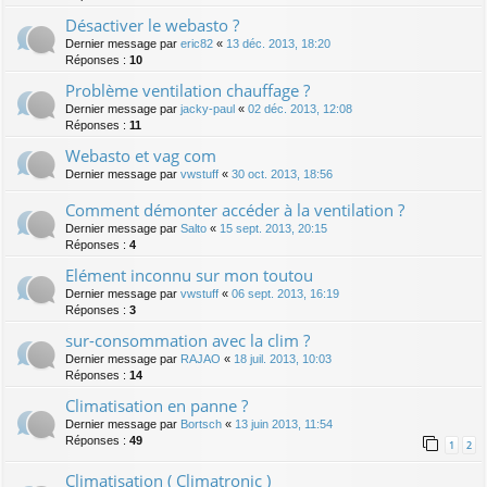
Désactiver le webasto ?
Dernier message par
eric82
«
13 déc. 2013, 18:20
Réponses :
10
Problème ventilation chauffage ?
Dernier message par
jacky-paul
«
02 déc. 2013, 12:08
Réponses :
11
Webasto et vag com
Dernier message par
vwstuff
«
30 oct. 2013, 18:56
Comment démonter accéder à la ventilation ?
Dernier message par
Salto
«
15 sept. 2013, 20:15
Réponses :
4
Elément inconnu sur mon toutou
Dernier message par
vwstuff
«
06 sept. 2013, 16:19
Réponses :
3
sur-consommation avec la clim ?
Dernier message par
RAJAO
«
18 juil. 2013, 10:03
Réponses :
14
Climatisation en panne ?
Dernier message par
Bortsch
«
13 juin 2013, 11:54
Réponses :
49
1
2
Climatisation ( Climatronic )