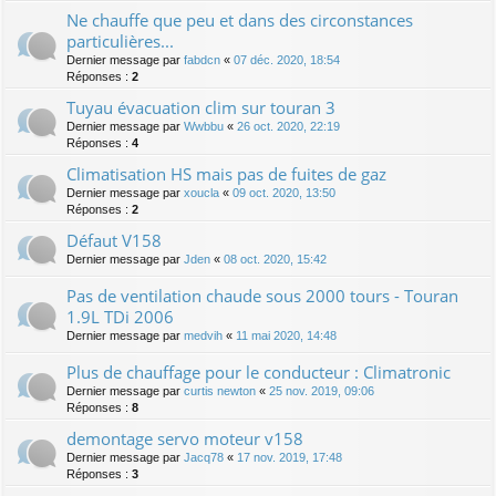
Ne chauffe que peu et dans des circonstances
particulières...
Dernier message par
fabdcn
«
07 déc. 2020, 18:54
Réponses :
2
Tuyau évacuation clim sur touran 3
Dernier message par
Wwbbu
«
26 oct. 2020, 22:19
Réponses :
4
Climatisation HS mais pas de fuites de gaz
Dernier message par
xoucla
«
09 oct. 2020, 13:50
Réponses :
2
Défaut V158
Dernier message par
Jden
«
08 oct. 2020, 15:42
Pas de ventilation chaude sous 2000 tours - Touran
1.9L TDi 2006
Dernier message par
medvih
«
11 mai 2020, 14:48
Plus de chauffage pour le conducteur : Climatronic
Dernier message par
curtis newton
«
25 nov. 2019, 09:06
Réponses :
8
demontage servo moteur v158
Dernier message par
Jacq78
«
17 nov. 2019, 17:48
Réponses :
3