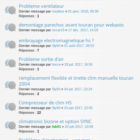
Probleme ventilateur
Dernier message par
resideur
«
01 janv. 2018, 09:39
Réponses :
1
demontage parechoc avant touran pour webasto
Dernier message par
oscar23
«
17 déc. 2017, 14:29
embrayage electromagnetique hs ?
Dernier message par
Sly83
«
01 août 2017, 08:53
Réponses :
7
Probleme sortie d'air
Dernier message par
horca
«
28 juil. 2017, 16:55
Réponses :
1
remplacement flexible et tirette clim manuelle touran
2004
Dernier message par
Sly83
«
04 juil. 2017, 23:24
Réponses :
2
Compresseur de clim HS
Dernier message par
Sly83
«
20 juin 2017, 22:05
Réponses :
22
climatronic bizone et option SYNC
Dernier message par
fab01
«
20 juin 2017, 10:58
Réponses :
1
Problème climatisation - vag com