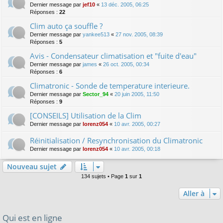
Dernier message par
jef10
«
13 déc. 2005, 06:25
Réponses :
22
Clim auto ça souffle ?
Dernier message par
yankee513
«
27 nov. 2005, 08:39
Réponses :
5
Avis - Condensateur climatisation et "fuite d'eau"
Dernier message par
james
«
26 oct. 2005, 00:34
Réponses :
6
Climatronic - Sonde de temperature interieure.
Dernier message par
Sector_94
«
20 juin 2005, 11:50
Réponses :
9
[CONSEILS] Utilisation de la Clim
Dernier message par
lorenz054
«
10 avr. 2005, 00:27
Réinitialisation / Resynchronisation du Climatronic
Dernier message par
lorenz054
«
10 avr. 2005, 00:18
Nouveau sujet
134 sujets • Page
1
sur
1
Aller à
Qui est en ligne