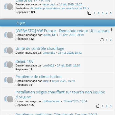
Charte de TP - A lire
Dernier message par
supercook
«
14 juil. 2025, 21:25
Posté dans
Accueil et présentations des membres de TP :)
Réponses :
121
1
2
3
4
5
Sujets
[WEBASTO] VW France - Demande retour Utilisateurs
Dernier message par
touran_DE
«
11 janv. 2019, 09:49
Réponses :
32
1
2
Unité de contrôle chauffage
Dernier message par
Vincent31
«
16 mai 2026, 18:42
Relais 100
Dernier message par
Lolo7602
«
27 juil. 2025, 16:54
Réponses :
1
Problème de climatisation
Dernier message par
krisjt
«
12 juil. 2025, 10:49
Réponses :
5
Installation sièges chauffant sur touran non équipe
d’origine
Dernier message par
Nathan touran
«
20 mai 2025, 19:54
Réponses :
55
1
2
3
Problème ventilation Climatronic Touran 2017