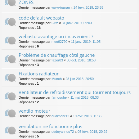
ZONES
Dernier message par
www-touran
«
24 févr. 2019, 23:55
code default webasto
Dernier message par
Griz
«
31 janv. 2019, 09:03
Réponses :
16
webasto avantage ou incovénient ?
Dernier message par
mec62790
«
11 janv. 2019, 11:05
Réponses :
6
Problème de chauffage côté gauche
Dernier message par
fazer83
«
30 oct. 2018, 18:53
Réponses :
3
Fixations radiateur
Dernier message par
Munch
«
28 juin 2018, 20:50
Réponses :
1
Ventilateur de refroidissement qui tournent toujours
Dernier message par
farnouche
«
11 mai 2018, 08:33
Réponses :
2
ventilo moteur
Dernier message par
audimanrs2
«
19 avr. 2018, 11:36
ventilation ne fonctionne plus
Dernier message par
dedeyannou72
«
05 févr. 2018, 20:29
Réponses :
5