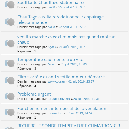
Soufflante Chauffage Stationnaire
Dernier message par
fwi98
«
25 août 2019, 13:55
Chauffage auxiliaire/additionnel : appairage
télécommande
Dernier message par
fwi98
«
22 août 2019, 15:33
ventilo marche avec clim mais pas quand moteur
chaud
Dernier message par
Sly83
«
21 août 2019, 07:27
Réponses :
1
Température eau monte trop vite
Dernier message par
Munch
«
05 juil. 2019, 13:09
Réponses :
3
Clim s'arrête quand ventilo moteur démarre
Dernier message par
www-touran
«
02 juil. 2019, 23:27
Réponses :
3
Problème urgent
Dernier message par
strasbourg2019
«
30 juin 2019, 19:31
Fonctionnement intempestif de la ventilation
Dernier message par
touran_DE
«
17 juin 2019, 14:54
Réponses :
1
RECHERCHE SONDE TEMPERATURE CLIMATRONIC BI