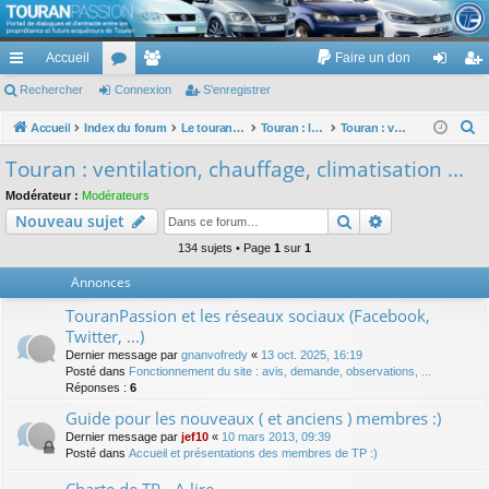
TouranPassion
Accueil
Faire un don
Le forum des propriétaires ou futurs acquéreurs du Volkswagen Touran
cc
Rechercher
or
Connexion
e
S’enregistrer
on
’e
ès
u
m
ne
nr
R
Accueil
Index du forum
Le touran dans ses versions I (V1 V2 V3) et II ...
Touran : les équipements électriques et électroniques
Touran : ventilation, chauffage, climatisation ...
e
ra
m
br
xi
eg
Touran : ventilation, chauffage, climatisation ...
c
pi
s
es
on
ist
Modérateur :
Modérateurs
h
Rechercher
Recherche av
Nouveau sujet
de
re
e
r
134 sujets • Page
1
sur
1
r
c
Annonces
h
TouranPassion et les réseaux sociaux (Facebook,
e
Twitter, ...)
r
Dernier message par
gnanvofredy
«
13 oct. 2025, 16:19
Posté dans
Fonctionnement du site : avis, demande, observations, ...
Réponses :
6
Guide pour les nouveaux ( et anciens ) membres :)
Dernier message par
jef10
«
10 mars 2013, 09:39
Posté dans
Accueil et présentations des membres de TP :)