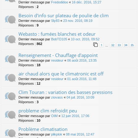
Dernier message par
Fredodidoo
«
16 déc. 2016, 15:27
Réponses :
2
Besoin d'info sur plateau de poulie de clim
Dernier message par
Sly83
«
23 nov. 2016, 08:19
Réponses :
9
Webasto : fumées blanches et odeur
Dernier message par
BobTD105
«
10 oct. 2016, 09:52
Réponses :
862
1
32
33
34
35
…
Renseignement - Chauffage d'appoint
Dernier message par
resideur
«
06 août 2016, 13:35
Réponses :
18
air chaud alors que le climatronic est off
Dernier message par
resideur
«
01 août 2016, 11:48
Réponses :
12
Clim Touran : variation des basses pressions
Dernier message par
ziovass
«
04 juil. 2016, 10:09
Réponses :
3
probleme clim refroidit peu
Dernier message par
OIM
«
12 juin 2016, 17:06
Réponses :
10
Problème climatisation
Dernier message par
plikplok
«
08 mai 2016, 12:47