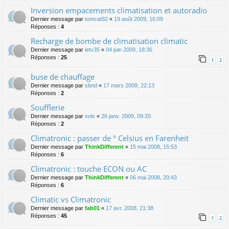
Inversion empacements climatisation et autoradio
Dernier message par
tomcat92
«
19 août 2009, 16:09
Réponses :
4
Recharge de bombe de climatisation climatic
Dernier message par
ietv35
«
04 juin 2009, 18:36
Réponses :
25
1
2
buse de chauffage
Dernier message par
sbnd
«
17 mars 2009, 22:13
Réponses :
2
Soufflerie
Dernier message par
xolx
«
26 janv. 2009, 09:20
Réponses :
2
Climatronic : passer de ° Celsius en Farenheit
Dernier message par
ThinkDifferent
«
15 mai 2008, 15:53
Réponses :
6
Climatronic : touche ECON ou AC
Dernier message par
ThinkDifferent
«
06 mai 2008, 20:43
Réponses :
6
Climatic vs Climatronic
Dernier message par
fab01
«
17 avr. 2008, 21:38
Réponses :
45
1
2