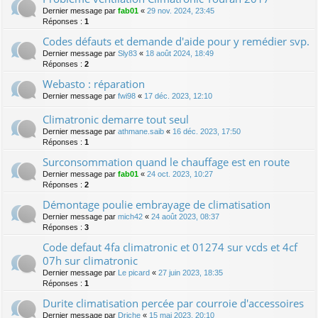
Dernier message par
fab01
«
29 nov. 2024, 23:45
Réponses :
1
Codes défauts et demande d'aide pour y remédier svp.
Dernier message par
Sly83
«
18 août 2024, 18:49
Réponses :
2
Webasto : réparation
Dernier message par
fwi98
«
17 déc. 2023, 12:10
Climatronic demarre tout seul
Dernier message par
athmane.saib
«
16 déc. 2023, 17:50
Réponses :
1
Surconsommation quand le chauffage est en route
Dernier message par
fab01
«
24 oct. 2023, 10:27
Réponses :
2
Démontage poulie embrayage de climatisation
Dernier message par
mich42
«
24 août 2023, 08:37
Réponses :
3
Code defaut 4fa climatronic et 01274 sur vcds et 4cf
07h sur climatronic
Dernier message par
Le picard
«
27 juin 2023, 18:35
Réponses :
1
Durite climatisation percée par courroie d'accessoires
Dernier message par
Driche
«
15 mai 2023, 20:10