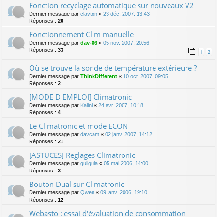
Fonction recyclage automatique sur nouveaux V2
Dernier message par
clayton
«
23 déc. 2007, 13:43
Réponses :
20
Fonctionnement Clim manuelle
Dernier message par
dav-86
«
05 nov. 2007, 20:56
Réponses :
33
1
2
Où se trouve la sonde de température extérieure ?
Dernier message par
ThinkDifferent
«
10 oct. 2007, 09:05
Réponses :
2
[MODE D EMPLOI] Climatronic
Dernier message par
Kalini
«
24 avr. 2007, 10:18
Réponses :
4
Le Climatronic et mode ECON
Dernier message par
davcam
«
02 janv. 2007, 14:12
Réponses :
21
[ASTUCES] Reglages Climatronic
Dernier message par
guligula
«
05 mai 2006, 14:00
Réponses :
3
Bouton Dual sur Climatronic
Dernier message par
Qwen
«
09 janv. 2006, 19:10
Réponses :
12
Webasto : essai d'évaluation de consommation