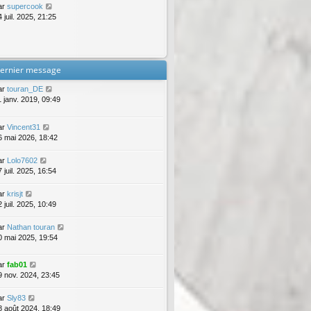
ar
supercook
 juil. 2025, 21:25
ernier message
ar
touran_DE
1 janv. 2019, 09:49
ar
Vincent31
6 mai 2026, 18:42
ar
Lolo7602
 juil. 2025, 16:54
ar
krisjt
 juil. 2025, 10:49
ar
Nathan touran
0 mai 2025, 19:54
ar
fab01
9 nov. 2024, 23:45
ar
Sly83
8 août 2024, 18:49