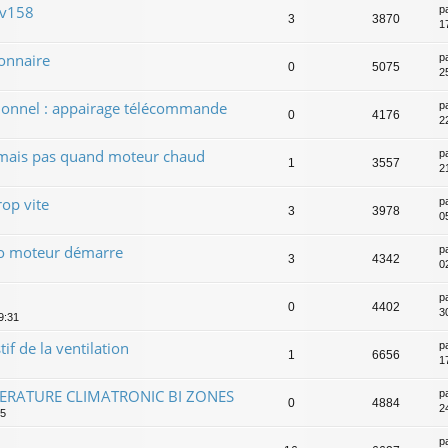
 v158
p
3
3870
1
ionnaire
p
0
5075
2
tionnel : appairage télécommande
p
0
4176
2
 mais pas quand moteur chaud
p
1
3557
2
op vite
p
3
3978
05
ilo moteur démarre
p
3
4342
02
p
0
4402
3
9:31
f de la ventilation
p
1
6656
1
ERATURE CLIMATRONIC BI ZONES
p
0
4884
2
55
p