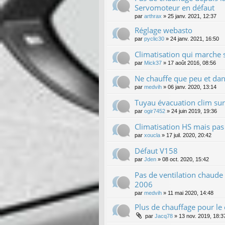
Servomoteur en défaut
par
arthrax
»
25 janv. 2021, 12:37
Réglage webasto
par
pyclic30
»
24 janv. 2021, 16:50
Climatisation qui marche
par
Mick37
»
17 août 2016, 08:56
Ne chauffe que peu et dans
par
medvih
»
06 janv. 2020, 13:14
Tuyau évacuation clim sur
par
ogir7452
»
24 juin 2019, 19:36
Climatisation HS mais pas 
par
xoucla
»
17 juil. 2020, 20:42
Défaut V158
par
Jden
»
08 oct. 2020, 15:42
Pas de ventilation chaude
2006
par
medvih
»
11 mai 2020, 14:48
Plus de chauffage pour le
par
Jacq78
»
13 nov. 2019, 18:3