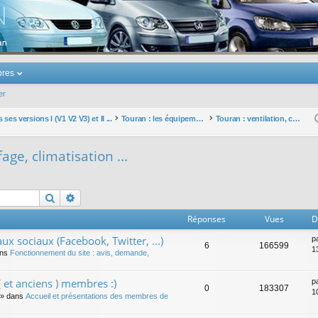
u Volkswagen Touran
res
er
ses versions I (V1 V2 V3) et II ...
Touran : les équipements électriques et électroniques
Touran : ventilation, chauffage, climatisation ...
age, climatisation ...
Rechercher
Recherche avancée
Réponses
Vues
D
ux sociaux (Facebook, Twitter, ...)
p
6
166599
1
ans
Fonctionnement du site : avis, demande,
 et anciens ) membres :)
p
0
183307
1
» dans
Accueil et présentations des membres de