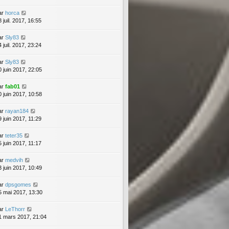
ar
horca
 juil. 2017, 16:55
ar
Sly83
 juil. 2017, 23:24
ar
Sly83
0 juin 2017, 22:05
ar
fab01
0 juin 2017, 10:58
ar
rayan184
9 juin 2017, 11:29
ar
teter35
5 juin 2017, 11:17
ar
medvih
3 juin 2017, 10:49
ar
dpsgomes
5 mai 2017, 13:30
ar
LeThorr
1 mars 2017, 21:04