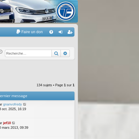
Faire un don
A
FA
on
’e
Q
ne
nr
Rechercher
Recherche avancée
xi
eg
on
ist
re
134 sujets • Page
1
sur
1
r
ernier message
ar
gnanvofredy
3 oct. 2025, 16:19
ar
jef10
0 mars 2013, 09:39