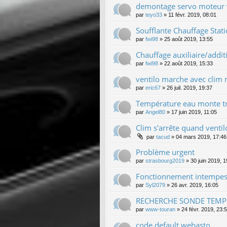
demontage servo moteur
par
teyo33
»
11 févr. 2019, 08:01
Soufflante Chauffage Stat
par
fwi98
»
25 août 2019, 13:55
Chauffage auxiliaire/addi
par
fwi98
»
22 août 2019, 15:33
ventilo marche avec clim
par
eric67
»
26 juil. 2019, 19:37
Température eau monte tr
par
Angel80
»
17 juin 2019, 11:05
Clim s'arrête quand vent
par
tacud
»
04 mars 2019, 17:46
Problème urgent
par
strasbourg2019
»
30 juin 2019, 1
Fonctionnement intempesti
par
Syl2079
»
26 avr. 2019, 16:05
RECHERCHE SONDE TEMP
par
www-touran
»
24 févr. 2019, 23:
code default webasto