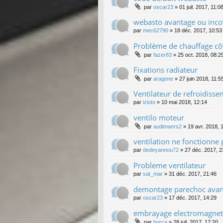
par
oscar23
»
01 juil. 2017, 11:0
webasto avantage ou inco
par
mec62790
»
18 déc. 2017, 10:53
Problème de chauffage cô
par
fazer83
»
25 oct. 2018, 08:2
Fixations radiateur
par
aragone
»
27 juin 2018, 11:5
Ventilateur de refroidiss
par
izioto
»
10 mai 2018, 12:14
ventilo moteur
par
audimanrs2
»
19 avr. 2018, 
ventilation ne fonctionne 
par
dedeyannou72
»
27 déc. 2017, 2
Probleme ventilateur
par
sat_mar
»
31 déc. 2017, 21:46
demontage parechoc avan
par
oscar23
»
17 déc. 2017, 14:29
embrayage electromagneti
par
horca
»
28 juil. 2017, 17:20