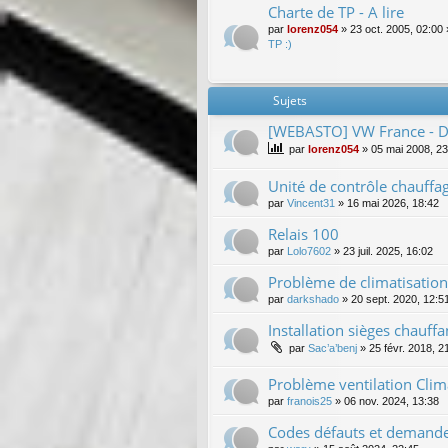
Charte de TP - A lire
par
lorenz054
»
23 oct. 2005, 02:00
TP :)
Sujets
[WEBASTO] VW France - De
par
lorenz054
»
05 mai 2008, 23
Unité de contrôle chauffa
par
Vincent31
»
16 mai 2026, 18:42
Relais 100
par
Lolo7602
»
23 juil. 2025, 16:02
Problème de climatisation
par
darkshado
»
20 sept. 2020, 12:5
Installation sièges chauff
par
Sac’a’benj
»
25 févr. 2018, 2
Problème ventilation Cli
par
franois25
»
06 nov. 2024, 13:38
Codes défauts et demande