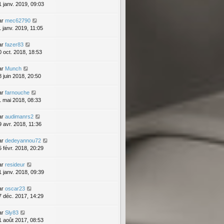
1 janv. 2019, 09:03
ar
mec62790
1 janv. 2019, 11:05
ar
fazer83
0 oct. 2018, 18:53
ar
Munch
8 juin 2018, 20:50
ar
farnouche
1 mai 2018, 08:33
ar
audimanrs2
9 avr. 2018, 11:36
ar
dedeyannou72
5 févr. 2018, 20:29
ar
resideur
1 janv. 2018, 09:39
ar
oscar23
7 déc. 2017, 14:29
ar
Sly83
1 août 2017, 08:53