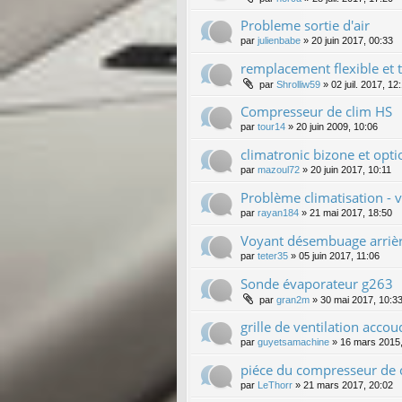
Probleme sortie d'air
par
julienbabe
»
20 juin 2017, 00:33
remplacement flexible et 
par
Shrolliw59
»
02 juil. 2017, 12
Compresseur de clim HS
par
tour14
»
20 juin 2009, 10:06
climatronic bizone et opt
par
mazoul72
»
20 juin 2017, 10:11
Problème climatisation - 
par
rayan184
»
21 mai 2017, 18:50
Voyant désembuage arrièr
par
teter35
»
05 juin 2017, 11:06
Sonde évaporateur g263
par
gran2m
»
30 mai 2017, 10:3
grille de ventilation accou
par
guyetsamachine
»
16 mars 2015,
piéce du compresseur de c
par
LeThorr
»
21 mars 2017, 20:02