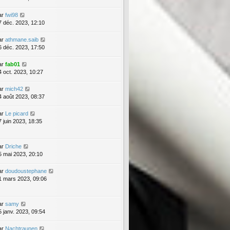
ar
fwi98
7 déc. 2023, 12:10
ar
athmane.saib
6 déc. 2023, 17:50
ar
fab01
4 oct. 2023, 10:27
ar
mich42
4 août 2023, 08:37
ar
Le picard
7 juin 2023, 18:35
ar
Driche
5 mai 2023, 20:10
ar
doudoustephane
1 mars 2023, 09:06
ar
samy
5 janv. 2023, 09:54
ar
Nachtraunen