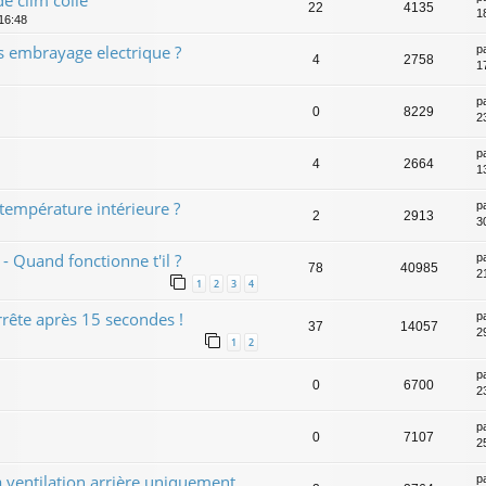
22
4135
1
 16:48
 embrayage electrique ?
p
4
2758
1
p
0
8229
2
p
4
2664
1
 température intérieure ?
p
2
2913
3
 Quand fonctionne t'il ?
p
78
40985
2
1
2
3
4
arrête après 15 secondes !
p
37
14057
2
1
2
p
0
6700
2
p
0
7107
2
 ventilation arrière uniquement,
p