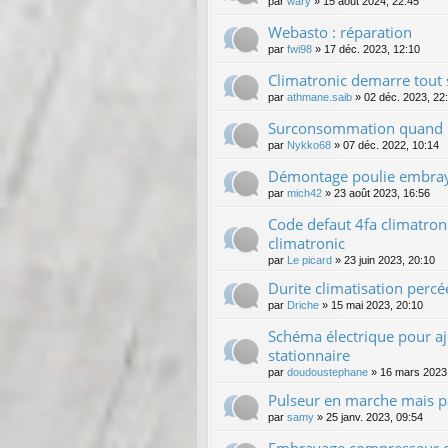
par
wary
»
15 août 2024, 22:45
Webasto : réparation
par
fwi98
»
17 déc. 2023, 12:10
Climatronic demarre tout 
par
athmane.saib
»
02 déc. 2023, 22
Surconsommation quand le
par
Nykko68
»
07 déc. 2022, 10:14
Démontage poulie embraya
par
mich42
»
23 août 2023, 16:56
Code defaut 4fa climatron
climatronic
par
Le picard
»
23 juin 2023, 20:10
Durite climatisation percé
par
Driche
»
15 mai 2023, 20:10
Schéma électrique pour aj
stationnaire
par
doudoustephane
»
16 mars 2023
Pulseur en marche mais pas
par
samy
»
25 janv. 2023, 09:54
Embrayage compresseur de