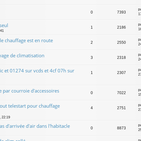
p
0
7393
1
seul
p
1
2186
1
:41
 chauffage est en route
p
2
2550
2
ge de climatisation
p
3
2318
2
ic et 01274 sur vcds et 4cf 07h sur
p
1
2307
2
e par courroie d'accessoires
p
0
7022
1
out telestart pour chauffage
p
4
2751
2
, 22:19
 d'arrivée d'air dans l'habitacle
p
0
8873
2
 clim collé
p