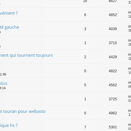
16
6627
3
8
vénient ?
p
6
4852
1
té gauche
p
3
4039
3
9
p
1
3710
2
5
ement qui tournent toujours
p
2
4429
1
p
0
4822
1
11:36
plus
p
5
4562
0
3:14
p
1
3725
0
t touran pour webasto
p
0
4962
1
que hs ?
p
7
5301
0