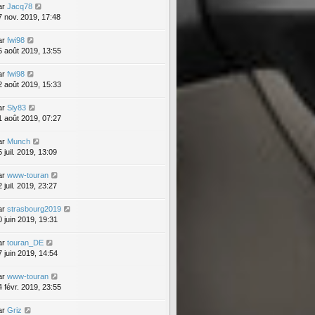
ar
Jacq78
7 nov. 2019, 17:48
ar
fwi98
5 août 2019, 13:55
ar
fwi98
2 août 2019, 15:33
ar
Sly83
1 août 2019, 07:27
ar
Munch
 juil. 2019, 13:09
ar
www-touran
 juil. 2019, 23:27
ar
strasbourg2019
0 juin 2019, 19:31
ar
touran_DE
7 juin 2019, 14:54
ar
www-touran
4 févr. 2019, 23:55
ar
Griz