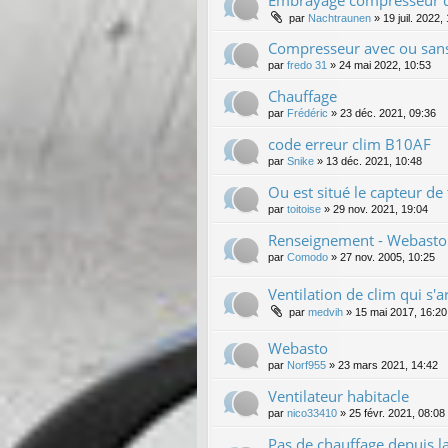
par
Nachtraunen
»
19 juil. 2022,
Compresseur avec ou sans
par
fredo 31
»
24 mai 2022, 10:53
Chauffage
par
Frédéric
»
23 déc. 2021, 09:36
code erreur clim B10AF
par
Snike
»
13 déc. 2021, 10:48
Ou est situé le capteur de
par
toitoise
»
29 nov. 2021, 19:04
Renseignement - Webasto -
par
Comodo
»
27 nov. 2005, 10:25
Ventilation de clim qui s'
par
medvih
»
15 mai 2017, 16:20
Webasto
par
Norf955
»
23 mars 2021, 14:42
Ventilateur habitacle
par
nico33410
»
25 févr. 2021, 08:08
Pas de chauffage depuis la