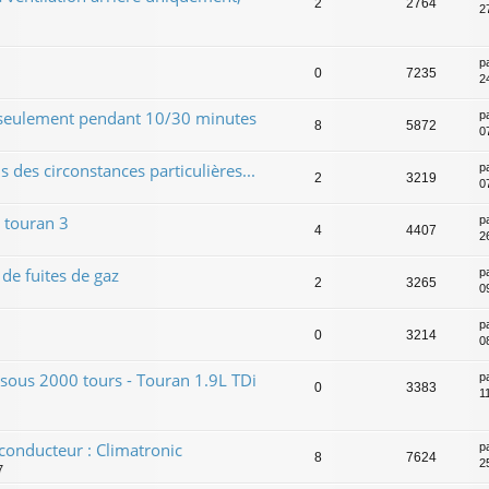
2
2764
2
p
0
7235
2
 seulement pendant 10/30 minutes
p
8
5872
0
 des circonstances particulières...
p
2
3219
0
 touran 3
p
4
4407
2
de fuites de gaz
p
2
3265
0
p
0
3214
0
 sous 2000 tours - Touran 1.9L TDi
p
0
3383
1
 conducteur : Climatronic
p
8
7624
2
7