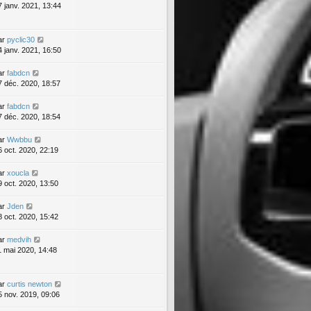
7 janv. 2021, 13:44
ar
pyclic30
4 janv. 2021, 16:50
ar
fabdcn
7 déc. 2020, 18:57
ar
fabdcn
7 déc. 2020, 18:54
ar
Wwbbu
6 oct. 2020, 22:19
ar
xoucla
9 oct. 2020, 13:50
ar
Jden
8 oct. 2020, 15:42
ar
medvih
1 mai 2020, 14:48
ar
curtis newton
5 nov. 2019, 09:06