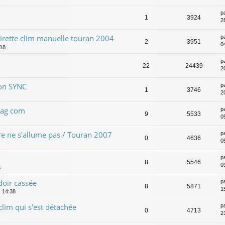
p
1
3924
28
tirette clim manuelle touran 2004
p
2
3951
04
:18
p
22
24439
2
ion SYNC
p
1
3746
2
vag com
p
9
5533
0
e ne s'allume pas / Touran 2007
p
0
4636
0
p
8
5546
0
3
doir cassée
p
8
5871
1
 14:38
lim qui s'est détachée
p
0
4713
2