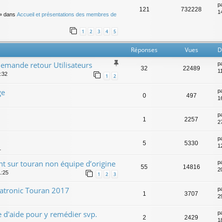
p
121
732228
14
» dans
Accueil et présentations des membres de
1
2
3
4
5
Réponses
Vues
D
mande retour Utilisateurs
p
32
22489
1
:32
1
2
ge
p
0
497
1
p
1
2257
27
p
5
5330
12
1
ant sur touran non équipe d’origine
p
55
14816
2
1:25
1
2
3
matronic Touran 2017
p
1
3707
2
 d'aide pour y remédier svp.
p
2
2429
1