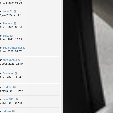
8 août 2022, 21:29
ar
fredo 31
7 juin 2022, 21:17
ar
Frédéric
3 déc. 2021, 09:36
ar
Snike
3 déc. 2021, 13:23
ar
EduardoEdinger
0 nov. 2021, 14:37
ar
chriskonate
1 sept. 2021, 22:40
ar
Dricksay
9 avr. 2021, 11:54
ar
Norf955
3 mars 2021, 14:42
ar
nico33410
5 févr. 2021, 08:08
ar
arthrax