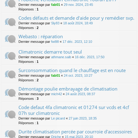
Dernier message par
fab01
«
29 nov. 2024, 23:45
Réponses :
1
Codes défauts et demande d'aide pour y remédier svp.
Dernier message par
Sly83
«
18 août 2024, 18:49
Réponses :
2
Webasto : réparation
Dernier message par
fwi98
«
17 déc. 2023, 12:10
Climatronic demarre tout seul
Dernier message par
athmane.saib
«
16 déc. 2023, 17:50
Réponses :
1
Surconsommation quand le chauffage est en route
Dernier message par
fab01
«
24 oct. 2023, 10:27
Réponses :
2
Démontage poulie embrayage de climatisation
Dernier message par
mich42
«
24 août 2023, 08:37
Réponses :
3
Code defaut 4fa climatronic et 01274 sur vcds et 4cf
07h sur climatronic
Dernier message par
Le picard
«
27 juin 2023, 18:35
Réponses :
1
Durite climatisation percée par courroie d'accessoires
Dernier message par
Driche
«
15 mai 2023, 20:10