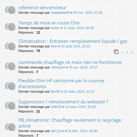
reference servomoteur
Dernier message par
seattoledo59
«
05 nov. 2014, 01:50
Temps de mise en route Clim
Dernier message par
bohec
«
17 sept. 2014, 20:30
Réponses :
12
Climatisation : Entretien remplacement liquide / gaz
Dernier message par
Sine
«
22 août 2014, 23:12
Réponses :
70
1
2
3
commande chauffage ok mais rien ne fonctionne
Dernier message par
Johnny04
«
25 avr. 2014, 19:27
Réponses :
7
Flexible Clim HP sectionné par la couroie
d'accessoires.
Dernier message par
Ben95
«
31 mars 2014, 23:12
Suppression / remplacement du webasto ?
Dernier message par
DAN29
«
12 mars 2014, 10:38
Réponses :
21
PB climatronic: Chauffage seulement si recyclage
activé
Dernier message par
derf_fred
«
01 févr. 2014, 18:38
Réponses :
7