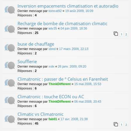
Inversion empacements climatisation et autoradio
Dernier message par
tomcat92
«
19 août 2009, 16:09
Réponses :
4
Recharge de bombe de climatisation climatic
Dernier message par
ietv35
«
04 juin 2009, 18:36
Réponses :
25
1
2
buse de chauffage
Dernier message par
sbnd
«
17 mars 2009, 22:13
Réponses :
2
Soufflerie
Dernier message par
xolx
«
26 janv. 2009, 09:20
Réponses :
2
Climatronic : passer de ° Celsius en Farenheit
Dernier message par
ThinkDifferent
«
15 mai 2008, 15:53
Réponses :
6
Climatronic : touche ECON ou AC
Dernier message par
ThinkDifferent
«
06 mai 2008, 20:43
Réponses :
6
Climatic vs Climatronic
Dernier message par
fab01
«
17 avr. 2008, 21:38
Réponses :
45
1
2