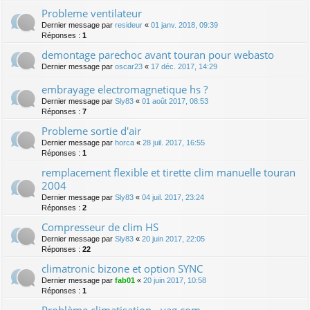
Probleme ventilateur
Dernier message par
resideur
«
01 janv. 2018, 09:39
Réponses :
1
demontage parechoc avant touran pour webasto
Dernier message par
oscar23
«
17 déc. 2017, 14:29
embrayage electromagnetique hs ?
Dernier message par
Sly83
«
01 août 2017, 08:53
Réponses :
7
Probleme sortie d'air
Dernier message par
horca
«
28 juil. 2017, 16:55
Réponses :
1
remplacement flexible et tirette clim manuelle touran
2004
Dernier message par
Sly83
«
04 juil. 2017, 23:24
Réponses :
2
Compresseur de clim HS
Dernier message par
Sly83
«
20 juin 2017, 22:05
Réponses :
22
climatronic bizone et option SYNC
Dernier message par
fab01
«
20 juin 2017, 10:58
Réponses :
1
Problème climatisation - vag com