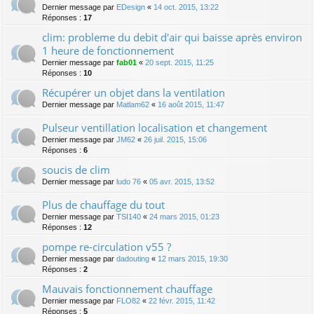
Dernier message par
EDesign
«
14 oct. 2015, 13:22
Réponses :
17
clim: probleme du debit d'air qui baisse après environ
1 heure de fonctionnement
Dernier message par
fab01
«
20 sept. 2015, 11:25
Réponses :
10
Récupérer un objet dans la ventilation
Dernier message par
Matlam62
«
16 août 2015, 11:47
Pulseur ventillation localisation et changement
Dernier message par
JM62
«
26 juil. 2015, 15:06
Réponses :
6
soucis de clim
Dernier message par
ludo 76
«
05 avr. 2015, 13:52
Plus de chauffage du tout
Dernier message par
TSI140
«
24 mars 2015, 01:23
Réponses :
12
pompe re-circulation v55 ?
Dernier message par
dadouting
«
12 mars 2015, 19:30
Réponses :
2
Mauvais fonctionnement chauffage
Dernier message par
FLO82
«
22 févr. 2015, 11:42
Réponses :
5