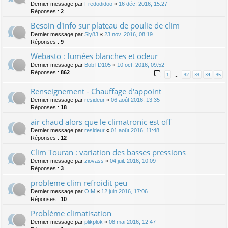
Dernier message par
Fredodidoo
«
16 déc. 2016, 15:27
Réponses :
2
Besoin d'info sur plateau de poulie de clim
Dernier message par
Sly83
«
23 nov. 2016, 08:19
Réponses :
9
Webasto : fumées blanches et odeur
Dernier message par
BobTD105
«
10 oct. 2016, 09:52
Réponses :
862
1
32
33
34
35
…
Renseignement - Chauffage d'appoint
Dernier message par
resideur
«
06 août 2016, 13:35
Réponses :
18
air chaud alors que le climatronic est off
Dernier message par
resideur
«
01 août 2016, 11:48
Réponses :
12
Clim Touran : variation des basses pressions
Dernier message par
ziovass
«
04 juil. 2016, 10:09
Réponses :
3
probleme clim refroidit peu
Dernier message par
OIM
«
12 juin 2016, 17:06
Réponses :
10
Problème climatisation
Dernier message par
plikplok
«
08 mai 2016, 12:47