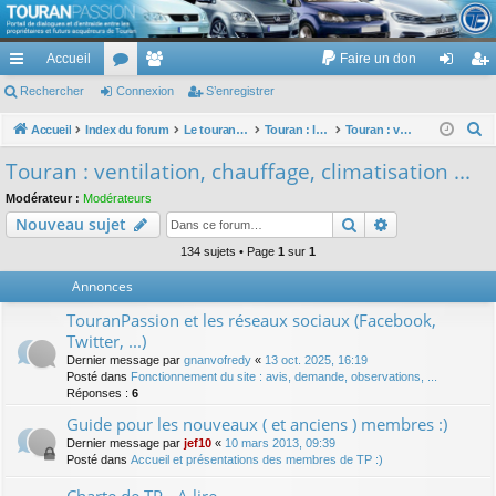
TouranPassion
Accueil
Faire un don
Le forum des propriétaires ou futurs acquéreurs du Volkswagen Touran
cc
Rechercher
or
Connexion
e
S’enregistrer
on
’e
ès
u
m
ne
nr
R
Accueil
Index du forum
Le touran dans ses versions I (V1 V2 V3) et II ...
Touran : les équipements électriques et électroniques
Touran : ventilation, chauffage, climatisation ...
e
ra
m
br
xi
eg
Touran : ventilation, chauffage, climatisation ...
c
pi
s
es
on
ist
Modérateur :
Modérateurs
h
Rechercher
Recherche av
Nouveau sujet
de
re
e
r
134 sujets • Page
1
sur
1
r
c
Annonces
h
TouranPassion et les réseaux sociaux (Facebook,
e
Twitter, ...)
r
Dernier message par
gnanvofredy
«
13 oct. 2025, 16:19
Posté dans
Fonctionnement du site : avis, demande, observations, ...
Réponses :
6
Guide pour les nouveaux ( et anciens ) membres :)
Dernier message par
jef10
«
10 mars 2013, 09:39
Posté dans
Accueil et présentations des membres de TP :)