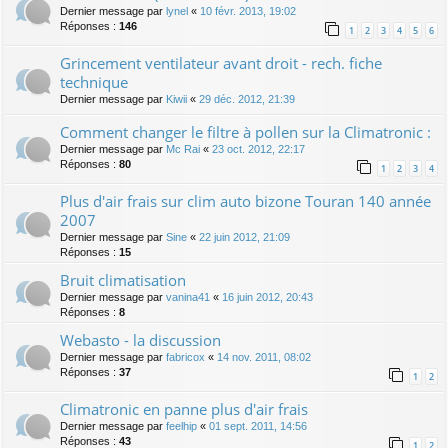
Dernier message par
lynel
«
10 févr. 2013, 19:02
Réponses :
146
1
2
3
4
5
6
Grincement ventilateur avant droit - rech. fiche
technique
Dernier message par
Kiwii
«
29 déc. 2012, 21:39
Comment changer le filtre à pollen sur la Climatronic :
Dernier message par
Mc Rai
«
23 oct. 2012, 22:17
Réponses :
80
1
2
3
4
Plus d'air frais sur clim auto bizone Touran 140 année
2007
Dernier message par
Sine
«
22 juin 2012, 21:09
Réponses :
15
Bruit climatisation
Dernier message par
vanina41
«
16 juin 2012, 20:43
Réponses :
8
Webasto - la discussion
Dernier message par
fabricox
«
14 nov. 2011, 08:02
Réponses :
37
1
2
Climatronic en panne plus d'air frais
Dernier message par
feelhip
«
01 sept. 2011, 14:56
Réponses :
43
1
2