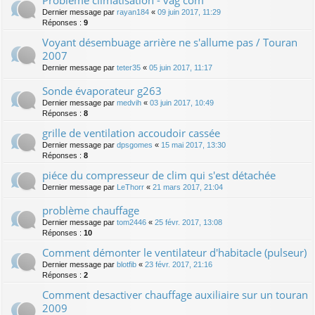
Dernier message par
rayan184
«
09 juin 2017, 11:29
Réponses :
9
Voyant désembuage arrière ne s'allume pas / Touran
2007
Dernier message par
teter35
«
05 juin 2017, 11:17
Sonde évaporateur g263
Dernier message par
medvih
«
03 juin 2017, 10:49
Réponses :
8
grille de ventilation accoudoir cassée
Dernier message par
dpsgomes
«
15 mai 2017, 13:30
Réponses :
8
piéce du compresseur de clim qui s'est détachée
Dernier message par
LeThorr
«
21 mars 2017, 21:04
problème chauffage
Dernier message par
tom2446
«
25 févr. 2017, 13:08
Réponses :
10
Comment démonter le ventilateur d'habitacle (pulseur)
Dernier message par
blotfib
«
23 févr. 2017, 21:16
Réponses :
2
Comment desactiver chauffage auxiliaire sur un touran
2009