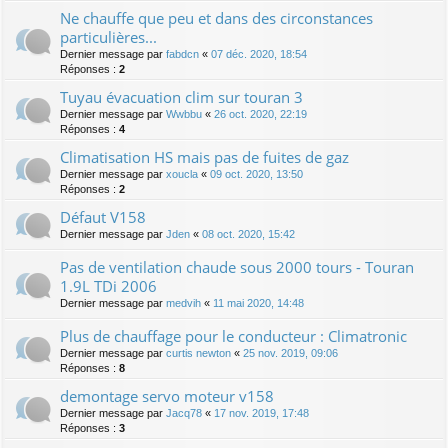
Ne chauffe que peu et dans des circonstances
particulières...
Dernier message par
fabdcn
«
07 déc. 2020, 18:54
Réponses :
2
Tuyau évacuation clim sur touran 3
Dernier message par
Wwbbu
«
26 oct. 2020, 22:19
Réponses :
4
Climatisation HS mais pas de fuites de gaz
Dernier message par
xoucla
«
09 oct. 2020, 13:50
Réponses :
2
Défaut V158
Dernier message par
Jden
«
08 oct. 2020, 15:42
Pas de ventilation chaude sous 2000 tours - Touran
1.9L TDi 2006
Dernier message par
medvih
«
11 mai 2020, 14:48
Plus de chauffage pour le conducteur : Climatronic
Dernier message par
curtis newton
«
25 nov. 2019, 09:06
Réponses :
8
demontage servo moteur v158
Dernier message par
Jacq78
«
17 nov. 2019, 17:48
Réponses :
3