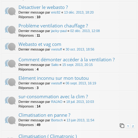
Désactiver le webasto ?
Dernier message par
eric82
«
13 déc. 2013, 18:20
Réponses :
10
Problème ventilation chauffage ?
Dernier message par
jacky-paul
«
02 déc. 2013, 12:08
Réponses :
11
Webasto et vag com
Dernier message par
vwstuff
«
30 oct. 2013, 18:56
Comment démonter accéder à la ventilation ?
Dernier message par
Salto
«
15 sept. 2013, 20:15
Réponses :
4
Elément inconnu sur mon toutou
Dernier message par
vwstuff
«
06 sept. 2013, 16:19
Réponses :
3
sur-consommation avec la clim ?
Dernier message par
RAJAO
«
18 juil. 2013, 10:03
Réponses :
14
Climatisation en panne ?
Dernier message par
Bortsch
«
13 juin 2013, 11:54
Réponses :
49
1
2
Climatisation ( Climatronic )