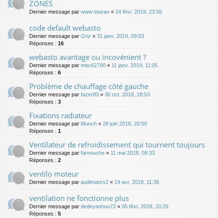
ZONES
Dernier message par
www-touran
«
24 févr. 2019, 23:55
code default webasto
Dernier message par
Griz
«
31 janv. 2019, 09:03
Réponses :
16
webasto avantage ou incovénient ?
Dernier message par
mec62790
«
11 janv. 2019, 11:05
Réponses :
6
Problème de chauffage côté gauche
Dernier message par
fazer83
«
30 oct. 2018, 18:53
Réponses :
3
Fixations radiateur
Dernier message par
Munch
«
28 juin 2018, 20:50
Réponses :
1
Ventilateur de refroidissement qui tournent toujours
Dernier message par
farnouche
«
11 mai 2018, 08:33
Réponses :
2
ventilo moteur
Dernier message par
audimanrs2
«
19 avr. 2018, 11:36
ventilation ne fonctionne plus
Dernier message par
dedeyannou72
«
05 févr. 2018, 20:29
Réponses :
5