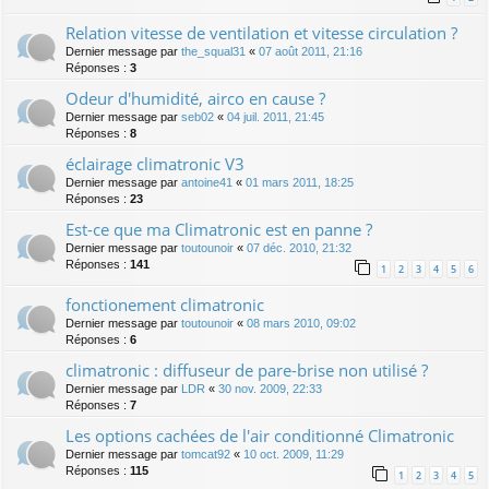
Relation vitesse de ventilation et vitesse circulation ?
Dernier message par
the_squal31
«
07 août 2011, 21:16
Réponses :
3
Odeur d'humidité, airco en cause ?
Dernier message par
seb02
«
04 juil. 2011, 21:45
Réponses :
8
éclairage climatronic V3
Dernier message par
antoine41
«
01 mars 2011, 18:25
Réponses :
23
Est-ce que ma Climatronic est en panne ?
Dernier message par
toutounoir
«
07 déc. 2010, 21:32
Réponses :
141
1
2
3
4
5
6
fonctionement climatronic
Dernier message par
toutounoir
«
08 mars 2010, 09:02
Réponses :
6
climatronic : diffuseur de pare-brise non utilisé ?
Dernier message par
LDR
«
30 nov. 2009, 22:33
Réponses :
7
Les options cachées de l'air conditionné Climatronic
Dernier message par
tomcat92
«
10 oct. 2009, 11:29
Réponses :
115
1
2
3
4
5