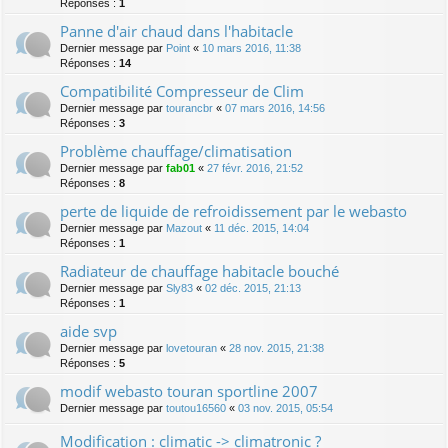
Réponses :
1
Panne d'air chaud dans l'habitacle
Dernier message par
Point
«
10 mars 2016, 11:38
Réponses :
14
Compatibilité Compresseur de Clim
Dernier message par
tourancbr
«
07 mars 2016, 14:56
Réponses :
3
Problème chauffage/climatisation
Dernier message par
fab01
«
27 févr. 2016, 21:52
Réponses :
8
perte de liquide de refroidissement par le webasto
Dernier message par
Mazout
«
11 déc. 2015, 14:04
Réponses :
1
Radiateur de chauffage habitacle bouché
Dernier message par
Sly83
«
02 déc. 2015, 21:13
Réponses :
1
aide svp
Dernier message par
lovetouran
«
28 nov. 2015, 21:38
Réponses :
5
modif webasto touran sportline 2007
Dernier message par
toutou16560
«
03 nov. 2015, 05:54
Modification : climatic -> climatronic ?