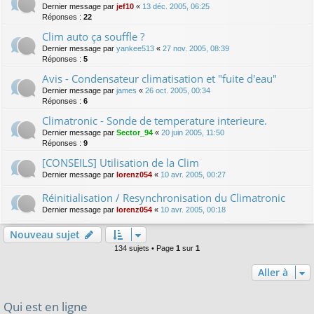
Dernier message par
jef10
«
13 déc. 2005, 06:25
Réponses :
22
Clim auto ça souffle ?
Dernier message par
yankee513
«
27 nov. 2005, 08:39
Réponses :
5
Avis - Condensateur climatisation et "fuite d'eau"
Dernier message par
james
«
26 oct. 2005, 00:34
Réponses :
6
Climatronic - Sonde de temperature interieure.
Dernier message par
Sector_94
«
20 juin 2005, 11:50
Réponses :
9
[CONSEILS] Utilisation de la Clim
Dernier message par
lorenz054
«
10 avr. 2005, 00:27
Réinitialisation / Resynchronisation du Climatronic
Dernier message par
lorenz054
«
10 avr. 2005, 00:18
Nouveau sujet
134 sujets • Page
1
sur
1
Aller à
Qui est en ligne