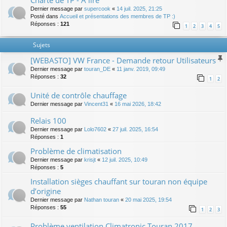
Charte de TP - A lire
Dernier message par
supercook
«
14 juil. 2025, 21:25
Posté dans
Accueil et présentations des membres de TP :)
Réponses :
121
1
2
3
4
5
Sujets
[WEBASTO] VW France - Demande retour Utilisateurs
Dernier message par
touran_DE
«
11 janv. 2019, 09:49
Réponses :
32
1
2
Unité de contrôle chauffage
Dernier message par
Vincent31
«
16 mai 2026, 18:42
Relais 100
Dernier message par
Lolo7602
«
27 juil. 2025, 16:54
Réponses :
1
Problème de climatisation
Dernier message par
krisjt
«
12 juil. 2025, 10:49
Réponses :
5
Installation sièges chauffant sur touran non équipe
d’origine
Dernier message par
Nathan touran
«
20 mai 2025, 19:54
Réponses :
55
1
2
3
Problème ventilation Climatronic Touran 2017