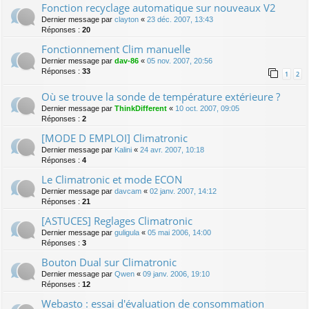
Fonction recyclage automatique sur nouveaux V2
Dernier message par
clayton
«
23 déc. 2007, 13:43
Réponses :
20
Fonctionnement Clim manuelle
Dernier message par
dav-86
«
05 nov. 2007, 20:56
Réponses :
33
1
2
Où se trouve la sonde de température extérieure ?
Dernier message par
ThinkDifferent
«
10 oct. 2007, 09:05
Réponses :
2
[MODE D EMPLOI] Climatronic
Dernier message par
Kalini
«
24 avr. 2007, 10:18
Réponses :
4
Le Climatronic et mode ECON
Dernier message par
davcam
«
02 janv. 2007, 14:12
Réponses :
21
[ASTUCES] Reglages Climatronic
Dernier message par
guligula
«
05 mai 2006, 14:00
Réponses :
3
Bouton Dual sur Climatronic
Dernier message par
Qwen
«
09 janv. 2006, 19:10
Réponses :
12
Webasto : essai d'évaluation de consommation