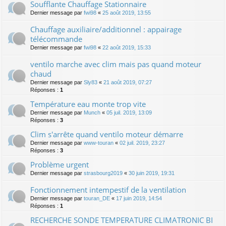
Soufflante Chauffage Stationnaire
Dernier message par
fwi98
«
25 août 2019, 13:55
Chauffage auxiliaire/additionnel : appairage
télécommande
Dernier message par
fwi98
«
22 août 2019, 15:33
ventilo marche avec clim mais pas quand moteur
chaud
Dernier message par
Sly83
«
21 août 2019, 07:27
Réponses :
1
Température eau monte trop vite
Dernier message par
Munch
«
05 juil. 2019, 13:09
Réponses :
3
Clim s'arrête quand ventilo moteur démarre
Dernier message par
www-touran
«
02 juil. 2019, 23:27
Réponses :
3
Problème urgent
Dernier message par
strasbourg2019
«
30 juin 2019, 19:31
Fonctionnement intempestif de la ventilation
Dernier message par
touran_DE
«
17 juin 2019, 14:54
Réponses :
1
RECHERCHE SONDE TEMPERATURE CLIMATRONIC BI