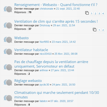
Renseignement - Webasto - Quand fonctionne t'il ?
Dernier message par
chriskonate
«
21 sept. 2021, 22:40
Réponses :
78
1
2
3
4
Ventilation de clim qui s'arrête après 15 secondes !
Dernier message par
Dricksay
«
29 avr. 2021, 11:54
Réponses :
37
1
2
Webasto
Dernier message par
Norf955
«
23 mars 2021, 14:42
Ventilateur habitacle
Dernier message par
nico33410
«
25 févr. 2021, 08:08
Pas de chauffage depuis la ventilation arrière
uniquement, Servomoteur en défaut
Dernier message par
arthrax
«
27 janv. 2021, 13:44
Réponses :
2
Réglage webasto
Dernier message par
pyclic30
«
24 janv. 2021, 16:50
Climatisation qui marche seulement pendant 10/30
minutes
Dernier message par
fabdcn
«
07 déc. 2020, 18:57
Réponses :
8