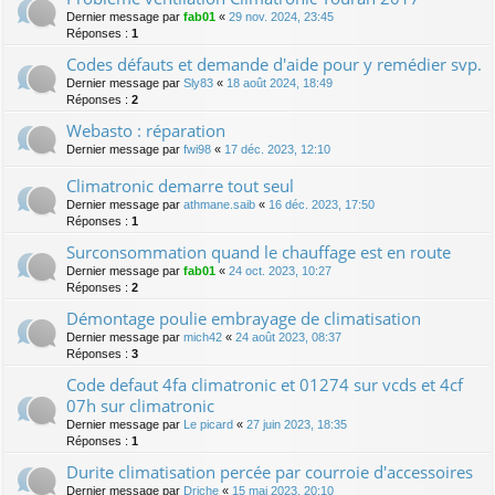
Dernier message par
fab01
«
29 nov. 2024, 23:45
Réponses :
1
Codes défauts et demande d'aide pour y remédier svp.
Dernier message par
Sly83
«
18 août 2024, 18:49
Réponses :
2
Webasto : réparation
Dernier message par
fwi98
«
17 déc. 2023, 12:10
Climatronic demarre tout seul
Dernier message par
athmane.saib
«
16 déc. 2023, 17:50
Réponses :
1
Surconsommation quand le chauffage est en route
Dernier message par
fab01
«
24 oct. 2023, 10:27
Réponses :
2
Démontage poulie embrayage de climatisation
Dernier message par
mich42
«
24 août 2023, 08:37
Réponses :
3
Code defaut 4fa climatronic et 01274 sur vcds et 4cf
07h sur climatronic
Dernier message par
Le picard
«
27 juin 2023, 18:35
Réponses :
1
Durite climatisation percée par courroie d'accessoires
Dernier message par
Driche
«
15 mai 2023, 20:10