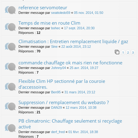
reference servomoteur
Dernier message par
seattoledo59
«
05 nov. 2014, 01:50
Temps de mise en route Clim
Dernier message par
bohec
«
17 sept. 2014, 20:30
Réponses :
12
Climatisation : Entretien remplacement liquide / gaz
Dernier message par
Sine
«
22 août 2014, 23:12
Réponses :
70
1
2
3
commande chauffage ok mais rien ne fonctionne
Dernier message par
Johnny04
«
25 avr. 2014, 19:27
Réponses :
7
Flexible Clim HP sectionné par la couroie
d'accessoires.
Dernier message par
Ben95
«
31 mars 2014, 23:12
Suppression / remplacement du webasto ?
Dernier message par
DAN29
«
12 mars 2014, 10:38
Réponses :
21
PB climatronic: Chauffage seulement si recyclage
activé
Dernier message par
derf_fred
«
01 févr. 2014, 18:38
Réponses :
7