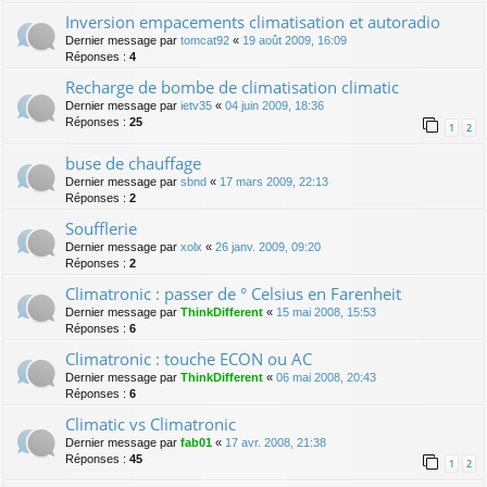
Inversion empacements climatisation et autoradio
Dernier message par
tomcat92
«
19 août 2009, 16:09
Réponses :
4
Recharge de bombe de climatisation climatic
Dernier message par
ietv35
«
04 juin 2009, 18:36
Réponses :
25
1
2
buse de chauffage
Dernier message par
sbnd
«
17 mars 2009, 22:13
Réponses :
2
Soufflerie
Dernier message par
xolx
«
26 janv. 2009, 09:20
Réponses :
2
Climatronic : passer de ° Celsius en Farenheit
Dernier message par
ThinkDifferent
«
15 mai 2008, 15:53
Réponses :
6
Climatronic : touche ECON ou AC
Dernier message par
ThinkDifferent
«
06 mai 2008, 20:43
Réponses :
6
Climatic vs Climatronic
Dernier message par
fab01
«
17 avr. 2008, 21:38
Réponses :
45
1
2