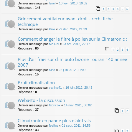
Dernier message par
lynel
«
10 févr. 2013, 19:02
Réponses :
146
1
2
3
4
5
6
Grincement ventilateur avant droit - rech. fiche
technique
Dernier message par
Kiwii
«
29 déc. 2012, 21:39
Comment changer le filtre à pollen sur la Climatronic :
Dernier message par
Mc Rai
«
23 oct. 2012, 22:17
Réponses :
80
1
2
3
4
Plus d'air frais sur clim auto bizone Touran 140 année
2007
Dernier message par
Sine
«
22 juin 2012, 21:09
Réponses :
15
Bruit climatisation
Dernier message par
vanina41
«
16 juin 2012, 20:43
Réponses :
8
Webasto - la discussion
Dernier message par
fabricox
«
14 nov. 2011, 08:02
Réponses :
37
1
2
Climatronic en panne plus d'air frais
Dernier message par
feelhip
«
01 sept. 2011, 14:56
Réponses :
43
1
2