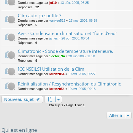
Dernier message par
jef10
«
13 déc. 2005, 06:25
Réponses :
22
Clim auto ça souffle ?
Dernier message par
yankee513
«
27 nov. 2005, 08:39
Réponses :
5
Avis - Condensateur climatisation et "fuite d'eau"
Dernier message par
james
«
26 oct. 2005, 00:34
Réponses :
6
Climatronic - Sonde de temperature interieure.
Dernier message par
Sector_94
«
20 juin 2005, 11:50
Réponses :
9
[CONSEILS] Utilisation de la Clim
Dernier message par
lorenz054
«
10 avr. 2005, 00:27
Réinitialisation / Resynchronisation du Climatronic
Dernier message par
lorenz054
«
10 avr. 2005, 00:18
Nouveau sujet
134 sujets • Page
1
sur
1
Aller à
Qui est en ligne