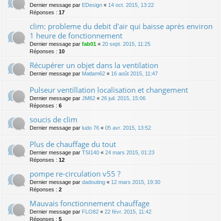
Dernier message par
EDesign
«
14 oct. 2015, 13:22
Réponses :
17
clim: probleme du debit d'air qui baisse après environ
1 heure de fonctionnement
Dernier message par
fab01
«
20 sept. 2015, 11:25
Réponses :
10
Récupérer un objet dans la ventilation
Dernier message par
Matlam62
«
16 août 2015, 11:47
Pulseur ventillation localisation et changement
Dernier message par
JM62
«
26 juil. 2015, 15:06
Réponses :
6
soucis de clim
Dernier message par
ludo 76
«
05 avr. 2015, 13:52
Plus de chauffage du tout
Dernier message par
TSI140
«
24 mars 2015, 01:23
Réponses :
12
pompe re-circulation v55 ?
Dernier message par
dadouting
«
12 mars 2015, 19:30
Réponses :
2
Mauvais fonctionnement chauffage
Dernier message par
FLO82
«
22 févr. 2015, 11:42
Réponses :
5