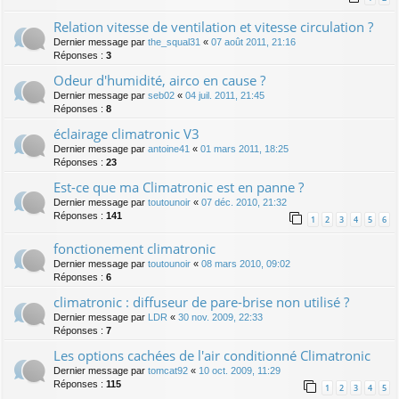
Relation vitesse de ventilation et vitesse circulation ?
Dernier message par
the_squal31
«
07 août 2011, 21:16
Réponses :
3
Odeur d'humidité, airco en cause ?
Dernier message par
seb02
«
04 juil. 2011, 21:45
Réponses :
8
éclairage climatronic V3
Dernier message par
antoine41
«
01 mars 2011, 18:25
Réponses :
23
Est-ce que ma Climatronic est en panne ?
Dernier message par
toutounoir
«
07 déc. 2010, 21:32
Réponses :
141
1
2
3
4
5
6
fonctionement climatronic
Dernier message par
toutounoir
«
08 mars 2010, 09:02
Réponses :
6
climatronic : diffuseur de pare-brise non utilisé ?
Dernier message par
LDR
«
30 nov. 2009, 22:33
Réponses :
7
Les options cachées de l'air conditionné Climatronic
Dernier message par
tomcat92
«
10 oct. 2009, 11:29
Réponses :
115
1
2
3
4
5