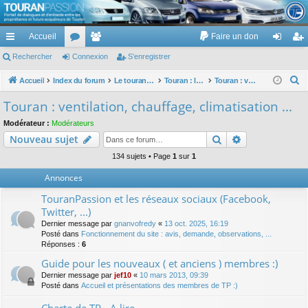
TouranPassion
Accueil
Faire un don
Le forum des propriétaires ou futurs acquéreurs du Volkswagen Touran
cc
Rechercher
or
Connexion
e
S’enregistrer
on
’e
ès
u
m
ne
nr
R
Accueil
Index du forum
Le touran dans ses versions I (V1 V2 V3) et II ...
Touran : les équipements électriques et électroniques
Touran : ventilation, chauffage, climatisation ...
e
ra
m
br
xi
eg
Touran : ventilation, chauffage, climatisation ...
c
pi
s
es
on
ist
Modérateur :
Modérateurs
h
Rechercher
Recherche av
Nouveau sujet
de
re
e
r
134 sujets • Page
1
sur
1
r
c
Annonces
h
TouranPassion et les réseaux sociaux (Facebook,
e
Twitter, ...)
r
Dernier message par
gnanvofredy
«
13 oct. 2025, 16:19
Posté dans
Fonctionnement du site : avis, demande, observations, ...
Réponses :
6
Guide pour les nouveaux ( et anciens ) membres :)
Dernier message par
jef10
«
10 mars 2013, 09:39
Posté dans
Accueil et présentations des membres de TP :)