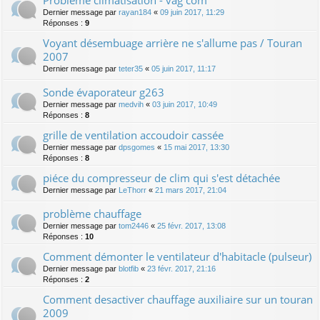
Dernier message par
rayan184
«
09 juin 2017, 11:29
Réponses :
9
Voyant désembuage arrière ne s'allume pas / Touran
2007
Dernier message par
teter35
«
05 juin 2017, 11:17
Sonde évaporateur g263
Dernier message par
medvih
«
03 juin 2017, 10:49
Réponses :
8
grille de ventilation accoudoir cassée
Dernier message par
dpsgomes
«
15 mai 2017, 13:30
Réponses :
8
piéce du compresseur de clim qui s'est détachée
Dernier message par
LeThorr
«
21 mars 2017, 21:04
problème chauffage
Dernier message par
tom2446
«
25 févr. 2017, 13:08
Réponses :
10
Comment démonter le ventilateur d'habitacle (pulseur)
Dernier message par
blotfib
«
23 févr. 2017, 21:16
Réponses :
2
Comment desactiver chauffage auxiliaire sur un touran
2009