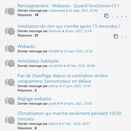
Renseignement - Webasto - Quand fonctionne t'il ?
Dernier message par
chriskonate
«
21 sept. 2021, 22:40
Réponses :
78
1
2
3
4
Ventilation de clim qui s'arrête après 15 secondes !
Dernier message par
Dricksay
«
29 avr. 2021, 11:54
Réponses :
37
1
2
Webasto
Dernier message par
Norf955
«
23 mars 2021, 14:42
Ventilateur habitacle
Dernier message par
nico33410
«
25 févr. 2021, 08:08
Pas de chauffage depuis la ventilation arrière
uniquement, Servomoteur en défaut
Dernier message par
arthrax
«
27 janv. 2021, 13:44
Réponses :
2
Réglage webasto
Dernier message par
pyclic30
«
24 janv. 2021, 16:50
Climatisation qui marche seulement pendant 10/30
minutes
Dernier message par
fabdcn
«
07 déc. 2020, 18:57
Réponses :
8