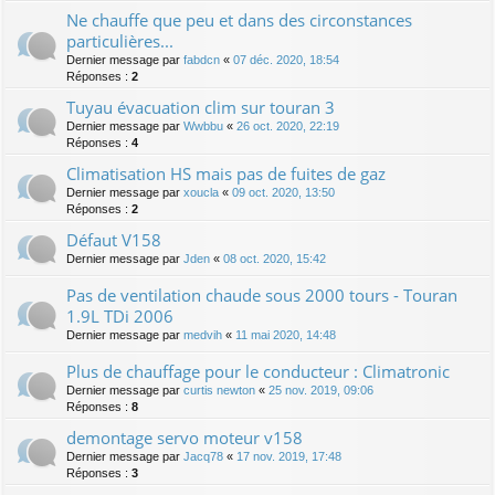
Ne chauffe que peu et dans des circonstances
particulières...
Dernier message par
fabdcn
«
07 déc. 2020, 18:54
Réponses :
2
Tuyau évacuation clim sur touran 3
Dernier message par
Wwbbu
«
26 oct. 2020, 22:19
Réponses :
4
Climatisation HS mais pas de fuites de gaz
Dernier message par
xoucla
«
09 oct. 2020, 13:50
Réponses :
2
Défaut V158
Dernier message par
Jden
«
08 oct. 2020, 15:42
Pas de ventilation chaude sous 2000 tours - Touran
1.9L TDi 2006
Dernier message par
medvih
«
11 mai 2020, 14:48
Plus de chauffage pour le conducteur : Climatronic
Dernier message par
curtis newton
«
25 nov. 2019, 09:06
Réponses :
8
demontage servo moteur v158
Dernier message par
Jacq78
«
17 nov. 2019, 17:48
Réponses :
3