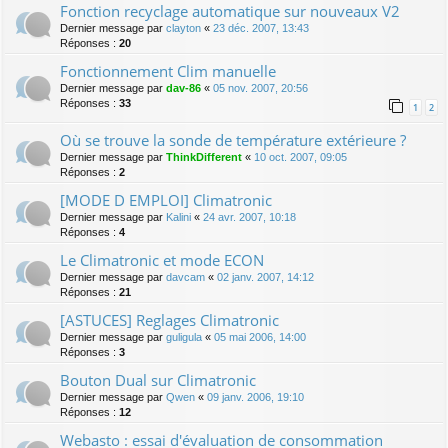
Fonction recyclage automatique sur nouveaux V2
Dernier message par
clayton
«
23 déc. 2007, 13:43
Réponses :
20
Fonctionnement Clim manuelle
Dernier message par
dav-86
«
05 nov. 2007, 20:56
Réponses :
33
1
2
Où se trouve la sonde de température extérieure ?
Dernier message par
ThinkDifferent
«
10 oct. 2007, 09:05
Réponses :
2
[MODE D EMPLOI] Climatronic
Dernier message par
Kalini
«
24 avr. 2007, 10:18
Réponses :
4
Le Climatronic et mode ECON
Dernier message par
davcam
«
02 janv. 2007, 14:12
Réponses :
21
[ASTUCES] Reglages Climatronic
Dernier message par
guligula
«
05 mai 2006, 14:00
Réponses :
3
Bouton Dual sur Climatronic
Dernier message par
Qwen
«
09 janv. 2006, 19:10
Réponses :
12
Webasto : essai d'évaluation de consommation