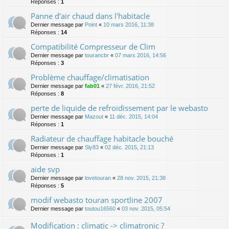
Réponses :
1
Panne d'air chaud dans l'habitacle
Dernier message par
Point
«
10 mars 2016, 11:38
Réponses :
14
Compatibilité Compresseur de Clim
Dernier message par
tourancbr
«
07 mars 2016, 14:56
Réponses :
3
Problème chauffage/climatisation
Dernier message par
fab01
«
27 févr. 2016, 21:52
Réponses :
8
perte de liquide de refroidissement par le webasto
Dernier message par
Mazout
«
11 déc. 2015, 14:04
Réponses :
1
Radiateur de chauffage habitacle bouché
Dernier message par
Sly83
«
02 déc. 2015, 21:13
Réponses :
1
aide svp
Dernier message par
lovetouran
«
28 nov. 2015, 21:38
Réponses :
5
modif webasto touran sportline 2007
Dernier message par
toutou16560
«
03 nov. 2015, 05:54
Modification : climatic -> climatronic ?