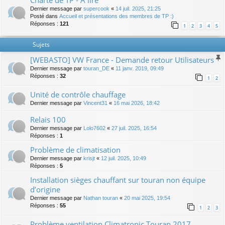
Charte de TP - A lire
Dernier message par
supercook
«
14 juil. 2025, 21:25
Posté dans
Accueil et présentations des membres de TP :)
Réponses :
121
1
2
3
4
5
Sujets
[WEBASTO] VW France - Demande retour Utilisateurs
Dernier message par
touran_DE
«
11 janv. 2019, 09:49
Réponses :
32
1
2
Unité de contrôle chauffage
Dernier message par
Vincent31
«
16 mai 2026, 18:42
Relais 100
Dernier message par
Lolo7602
«
27 juil. 2025, 16:54
Réponses :
1
Problème de climatisation
Dernier message par
krisjt
«
12 juil. 2025, 10:49
Réponses :
5
Installation sièges chauffant sur touran non équipe
d’origine
Dernier message par
Nathan touran
«
20 mai 2025, 19:54
Réponses :
55
1
2
3
Problème ventilation Climatronic Touran 2017