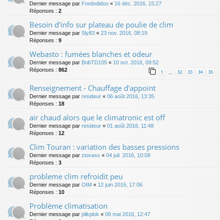
Dernier message par
Fredodidoo
«
16 déc. 2016, 15:27
Réponses :
2
Besoin d'info sur plateau de poulie de clim
Dernier message par
Sly83
«
23 nov. 2016, 08:19
Réponses :
9
Webasto : fumées blanches et odeur
Dernier message par
BobTD105
«
10 oct. 2016, 09:52
Réponses :
862
1
32
33
34
35
…
Renseignement - Chauffage d'appoint
Dernier message par
resideur
«
06 août 2016, 13:35
Réponses :
18
air chaud alors que le climatronic est off
Dernier message par
resideur
«
01 août 2016, 11:48
Réponses :
12
Clim Touran : variation des basses pressions
Dernier message par
ziovass
«
04 juil. 2016, 10:09
Réponses :
3
probleme clim refroidit peu
Dernier message par
OIM
«
12 juin 2016, 17:06
Réponses :
10
Problème climatisation
Dernier message par
plikplok
«
08 mai 2016, 12:47