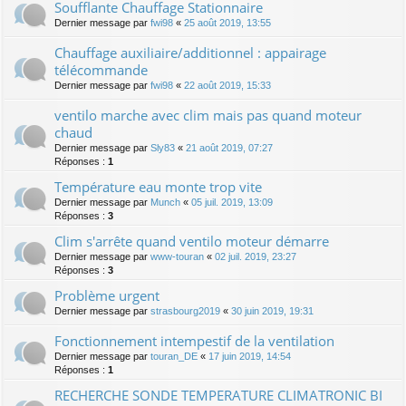
Soufflante Chauffage Stationnaire
Dernier message par
fwi98
«
25 août 2019, 13:55
Chauffage auxiliaire/additionnel : appairage
télécommande
Dernier message par
fwi98
«
22 août 2019, 15:33
ventilo marche avec clim mais pas quand moteur
chaud
Dernier message par
Sly83
«
21 août 2019, 07:27
Réponses :
1
Température eau monte trop vite
Dernier message par
Munch
«
05 juil. 2019, 13:09
Réponses :
3
Clim s'arrête quand ventilo moteur démarre
Dernier message par
www-touran
«
02 juil. 2019, 23:27
Réponses :
3
Problème urgent
Dernier message par
strasbourg2019
«
30 juin 2019, 19:31
Fonctionnement intempestif de la ventilation
Dernier message par
touran_DE
«
17 juin 2019, 14:54
Réponses :
1
RECHERCHE SONDE TEMPERATURE CLIMATRONIC BI