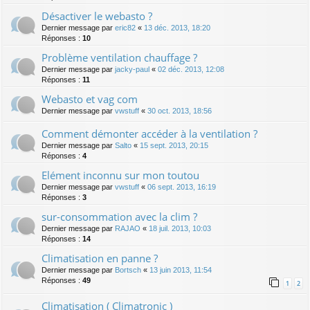
Désactiver le webasto ?
Dernier message par
eric82
«
13 déc. 2013, 18:20
Réponses :
10
Problème ventilation chauffage ?
Dernier message par
jacky-paul
«
02 déc. 2013, 12:08
Réponses :
11
Webasto et vag com
Dernier message par
vwstuff
«
30 oct. 2013, 18:56
Comment démonter accéder à la ventilation ?
Dernier message par
Salto
«
15 sept. 2013, 20:15
Réponses :
4
Elément inconnu sur mon toutou
Dernier message par
vwstuff
«
06 sept. 2013, 16:19
Réponses :
3
sur-consommation avec la clim ?
Dernier message par
RAJAO
«
18 juil. 2013, 10:03
Réponses :
14
Climatisation en panne ?
Dernier message par
Bortsch
«
13 juin 2013, 11:54
Réponses :
49
1
2
Climatisation ( Climatronic )