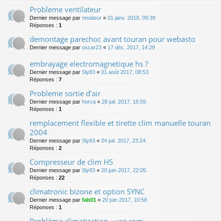
Probleme ventilateur
Dernier message par
resideur
«
01 janv. 2018, 09:39
Réponses :
1
demontage parechoc avant touran pour webasto
Dernier message par
oscar23
«
17 déc. 2017, 14:29
embrayage electromagnetique hs ?
Dernier message par
Sly83
«
01 août 2017, 08:53
Réponses :
7
Probleme sortie d'air
Dernier message par
horca
«
28 juil. 2017, 16:55
Réponses :
1
remplacement flexible et tirette clim manuelle touran
2004
Dernier message par
Sly83
«
04 juil. 2017, 23:24
Réponses :
2
Compresseur de clim HS
Dernier message par
Sly83
«
20 juin 2017, 22:05
Réponses :
22
climatronic bizone et option SYNC
Dernier message par
fab01
«
20 juin 2017, 10:58
Réponses :
1
Problème climatisation - vag com