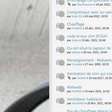
par
Nachtraunen
»
19 juil. 2022,
Compresseur avec ou sans
par
fredo 31
»
24 mai 2022, 10:53
Chauffage
par
Frédéric
»
23 déc. 2021, 09:36
code erreur clim B10AF
par
Snike
»
13 déc. 2021, 10:48
Ou est situé le capteur de
par
toitoise
»
29 nov. 2021, 19:04
Renseignement - Webasto -
par
Comodo
»
27 nov. 2005, 10:25
Ventilation de clim qui s'
par
medvih
»
15 mai 2017, 16:20
Webasto
par
Norf955
»
23 mars 2021, 14:42
Ventilateur habitacle
par
nico33410
»
25 févr. 2021, 08:08
Pas de chauffage depuis la