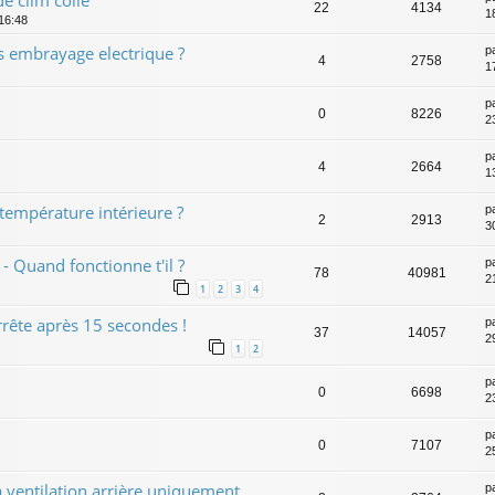
22
4134
1
 16:48
 embrayage electrique ?
p
4
2758
1
p
0
8226
2
p
4
2664
1
 température intérieure ?
p
2
2913
3
 Quand fonctionne t'il ?
p
78
40981
2
1
2
3
4
arrête après 15 secondes !
p
37
14057
2
1
2
p
0
6698
2
p
0
7107
2
 ventilation arrière uniquement,
p