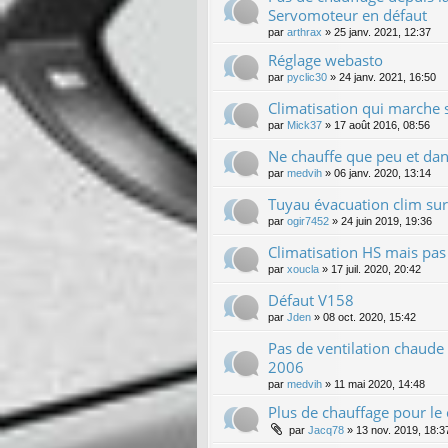
Servomoteur en défaut
par
arthrax
»
25 janv. 2021, 12:37
Réglage webasto
par
pyclic30
»
24 janv. 2021, 16:50
Climatisation qui marche
par
Mick37
»
17 août 2016, 08:56
Ne chauffe que peu et dans
par
medvih
»
06 janv. 2020, 13:14
Tuyau évacuation clim sur
par
ogir7452
»
24 juin 2019, 19:36
Climatisation HS mais pas 
par
xoucla
»
17 juil. 2020, 20:42
Défaut V158
par
Jden
»
08 oct. 2020, 15:42
Pas de ventilation chaude
2006
par
medvih
»
11 mai 2020, 14:48
Plus de chauffage pour le
par
Jacq78
»
13 nov. 2019, 18:3