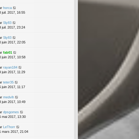
ar
horca
 juil. 2017, 16:55
ar
Sly83
 juil. 2017, 23:24
ar
Sly83
0 juin 2017, 22:05
ar
fab01
0 juin 2017, 10:58
ar
rayan184
9 juin 2017, 11:29
ar
teter35
5 juin 2017, 11:17
ar
medvih
3 juin 2017, 10:49
ar
dpsgomes
5 mai 2017, 13:30
ar
LeThorr
1 mars 2017, 21:04