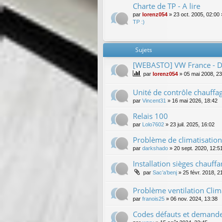
Charte de TP - A lire
par
lorenz054
»
23 oct. 2005, 02:00
TP :)
Sujets
[WEBASTO] VW France - De
par
lorenz054
»
05 mai 2008, 23
Unité de contrôle chauffa
par
Vincent31
»
16 mai 2026, 18:42
Relais 100
par
Lolo7602
»
23 juil. 2025, 16:02
Problème de climatisation
par
darkshado
»
20 sept. 2020, 12:5
Installation sièges chauff
par
Sac’a’benj
»
25 févr. 2018, 2
Problème ventilation Cli
par
franois25
»
06 nov. 2024, 13:38
Codes défauts et demande