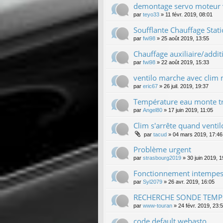
demontage servo moteur
par
teyo33
»
11 févr. 2019, 08:01
Soufflante Chauffage Stat
par
fwi98
»
25 août 2019, 13:55
Chauffage auxiliaire/addi
par
fwi98
»
22 août 2019, 15:33
ventilo marche avec clim
par
eric67
»
26 juil. 2019, 19:37
Température eau monte tr
par
Angel80
»
17 juin 2019, 11:05
Clim s'arrête quand vent
par
tacud
»
04 mars 2019, 17:46
Problème urgent
par
strasbourg2019
»
30 juin 2019, 1
Fonctionnement intempesti
par
Syl2079
»
26 avr. 2019, 16:05
RECHERCHE SONDE TEMP
par
www-touran
»
24 févr. 2019, 23:
code default webasto