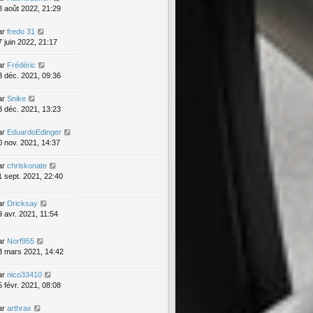
8 août 2022, 21:29
ar
fredo 31
7 juin 2022, 21:17
ar
Frédéric
3 déc. 2021, 09:36
ar
Snike
3 déc. 2021, 13:23
ar
EduardoEdinger
0 nov. 2021, 14:37
ar
chriskonate
1 sept. 2021, 22:40
ar
Dricksay
9 avr. 2021, 11:54
ar
Norf955
3 mars 2021, 14:42
ar
nico33410
5 févr. 2021, 08:08
ar
arthrax