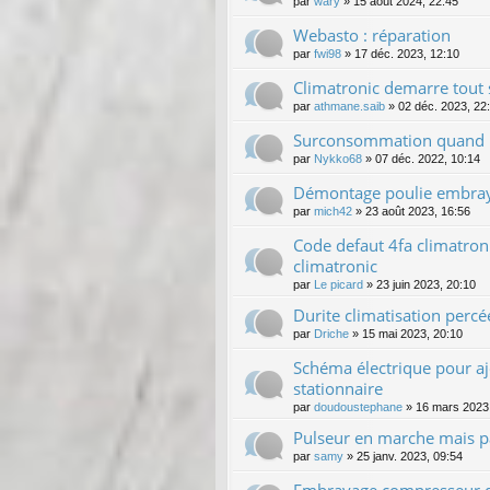
par
wary
»
15 août 2024, 22:45
Webasto : réparation
par
fwi98
»
17 déc. 2023, 12:10
Climatronic demarre tout 
par
athmane.saib
»
02 déc. 2023, 22
Surconsommation quand le
par
Nykko68
»
07 déc. 2022, 10:14
Démontage poulie embraya
par
mich42
»
23 août 2023, 16:56
Code defaut 4fa climatron
climatronic
par
Le picard
»
23 juin 2023, 20:10
Durite climatisation percé
par
Driche
»
15 mai 2023, 20:10
Schéma électrique pour aj
stationnaire
par
doudoustephane
»
16 mars 2023
Pulseur en marche mais pas
par
samy
»
25 janv. 2023, 09:54
Embrayage compresseur de