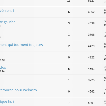
16
6627
3
8
vénient ?
p
6
4852
1
té gauche
p
3
4038
3
9
p
1
3708
2
5
ement qui tournent toujours
p
2
4429
1
p
0
4822
1
11:36
plus
p
5
4561
0
3:14
p
1
3725
0
t touran pour webasto
p
0
4962
1
que hs ?
p
7
5301
0