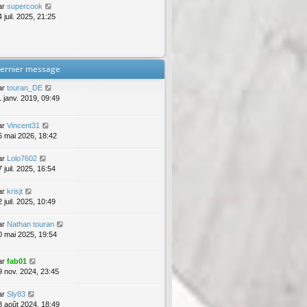
ar
supercook
 juil. 2025, 21:25
ernier message
ar
touran_DE
1 janv. 2019, 09:49
ar
Vincent31
6 mai 2026, 18:42
ar
Lolo7602
 juil. 2025, 16:54
ar
krisjt
 juil. 2025, 10:49
ar
Nathan touran
0 mai 2025, 19:54
ar
fab01
9 nov. 2024, 23:45
ar
Sly83
8 août 2024, 18:49