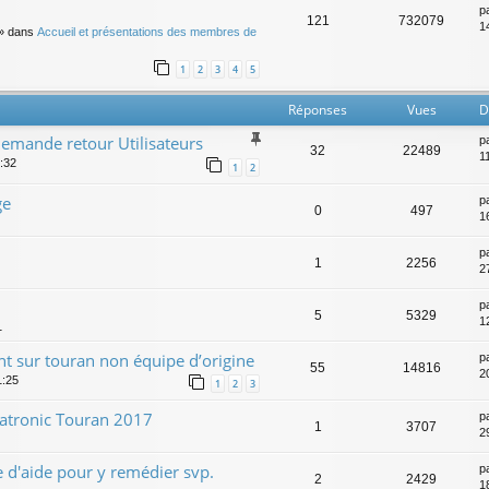
p
121
732079
14
» dans
Accueil et présentations des membres de
1
2
3
4
5
Réponses
Vues
D
mande retour Utilisateurs
p
32
22489
1
:32
1
2
ge
p
0
497
1
p
1
2256
27
p
5
5329
12
1
ant sur touran non équipe d’origine
p
55
14816
2
1:25
1
2
3
matronic Touran 2017
p
1
3707
2
 d'aide pour y remédier svp.
p
2
2429
1