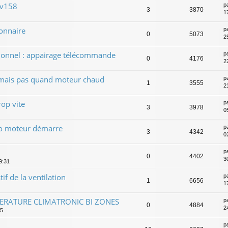
 v158
p
3
3870
1
ionnaire
p
0
5073
2
tionnel : appairage télécommande
p
0
4176
2
 mais pas quand moteur chaud
p
1
3555
2
op vite
p
3
3978
05
ilo moteur démarre
p
3
4342
02
p
0
4402
3
9:31
f de la ventilation
p
1
6656
1
ERATURE CLIMATRONIC BI ZONES
p
0
4884
2
55
p