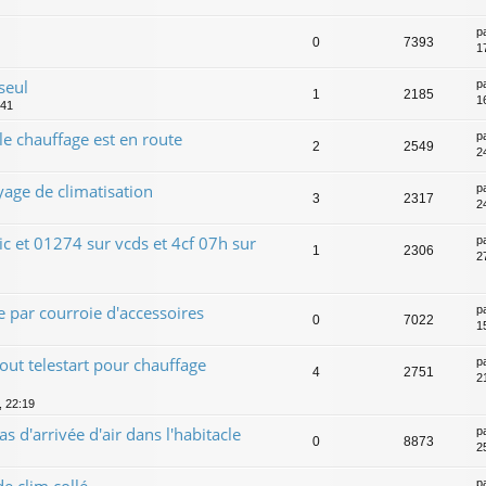
p
0
7393
1
seul
p
1
2185
1
:41
 chauffage est en route
p
2
2549
2
ge de climatisation
p
3
2317
2
ic et 01274 sur vcds et 4cf 07h sur
p
1
2306
2
e par courroie d'accessoires
p
0
7022
1
out telestart pour chauffage
p
4
2751
2
, 22:19
 d'arrivée d'air dans l'habitacle
p
0
8873
2
 clim collé
p