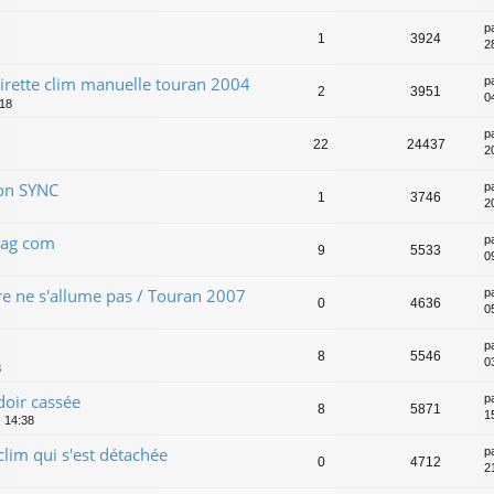
p
1
3924
28
tirette clim manuelle touran 2004
p
2
3951
04
:18
p
22
24437
2
ion SYNC
p
1
3746
2
vag com
p
9
5533
0
e ne s'allume pas / Touran 2007
p
0
4636
0
p
8
5546
0
3
doir cassée
p
8
5871
1
 14:38
lim qui s'est détachée
p
0
4712
2