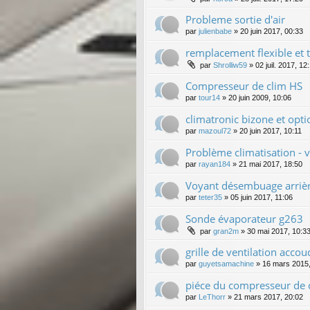
Probleme sortie d'air
par
julienbabe
»
20 juin 2017, 00:33
remplacement flexible et 
par
Shrolliw59
»
02 juil. 2017, 12
Compresseur de clim HS
par
tour14
»
20 juin 2009, 10:06
climatronic bizone et opt
par
mazoul72
»
20 juin 2017, 10:11
Problème climatisation - 
par
rayan184
»
21 mai 2017, 18:50
Voyant désembuage arrièr
par
teter35
»
05 juin 2017, 11:06
Sonde évaporateur g263
par
gran2m
»
30 mai 2017, 10:3
grille de ventilation accou
par
guyetsamachine
»
16 mars 2015,
piéce du compresseur de c
par
LeThorr
»
21 mars 2017, 20:02