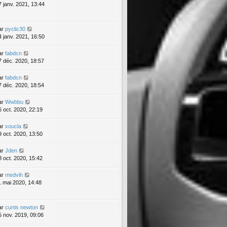
7 janv. 2021, 13:44
ar
pyclic30
4 janv. 2021, 16:50
ar
fabdcn
7 déc. 2020, 18:57
ar
fabdcn
7 déc. 2020, 18:54
ar
Wwbbu
6 oct. 2020, 22:19
ar
xoucla
9 oct. 2020, 13:50
ar
Jden
8 oct. 2020, 15:42
ar
medvih
1 mai 2020, 14:48
ar
curtis newton
5 nov. 2019, 09:06