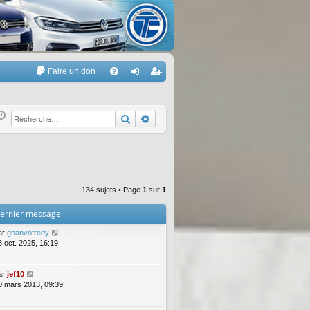
Faire un don
A
FA
on
’e
Q
ne
nr
Rechercher
Recherche avancée
xi
eg
on
ist
re
134 sujets • Page
1
sur
1
r
ernier message
ar
gnanvofredy
3 oct. 2025, 16:19
ar
jef10
0 mars 2013, 09:39