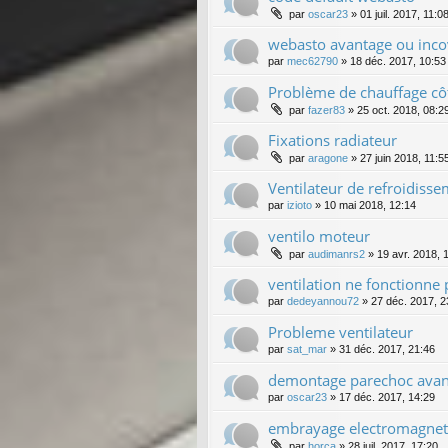
par
oscar23
»
01 juil. 2017, 11:0
webasto avantage ou inco
par
mec62790
»
18 déc. 2017, 10:53
Problème de chauffage cô
par
fazer83
»
25 oct. 2018, 08:2
Fixations radiateur
par
aragone
»
27 juin 2018, 11:5
Ventilateur de refroidiss
par
izioto
»
10 mai 2018, 12:14
ventilo moteur
par
audimanrs2
»
19 avr. 2018, 
ventilation ne fonctionne 
par
dedeyannou72
»
27 déc. 2017, 2
Probleme ventilateur
par
sat_mar
»
31 déc. 2017, 21:46
demontage parechoc avan
par
oscar23
»
17 déc. 2017, 14:29
embrayage electromagneti
par
horca
»
28 juil. 2017, 17:20