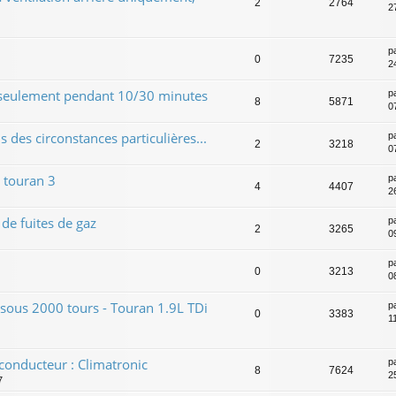
2
2764
2
p
0
7235
2
 seulement pendant 10/30 minutes
p
8
5871
0
 des circonstances particulières...
p
2
3218
0
 touran 3
p
4
4407
2
de fuites de gaz
p
2
3265
0
p
0
3213
0
 sous 2000 tours - Touran 1.9L TDi
p
0
3383
1
 conducteur : Climatronic
p
8
7624
2
7