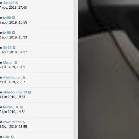
ar
Jacq78
7 nov. 2019, 17:48
ar
fwi98
5 août 2019, 13:55
ar
fwi98
2 août 2019, 15:33
ar
Sly83
1 août 2019, 07:27
ar
Munch
 juil. 2019, 13:09
ar
www-touran
 juil. 2019, 23:27
ar
strasbourg2019
0 juin 2019, 19:31
ar
touran_DE
7 juin 2019, 14:54
ar
www-touran
4 févr. 2019, 23:55
ar
Griz