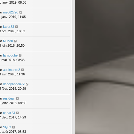
1 janv. 2019, 09:03
ar
mec62790
1 janv. 2019, 11:05
ar
fazer83
0 oct. 2018, 18:53
ar
Munch
8 juin 2018, 20:50
ar
farnouche
1 mai 2018, 08:33
ar
audimanrs2
9 avr. 2018, 11:36
ar
dedeyannou72
5 févr. 2018, 20:29
ar
resideur
1 janv. 2018, 09:39
ar
oscar23
7 déc. 2017, 14:29
ar
Sly83
1 août 2017, 08:53