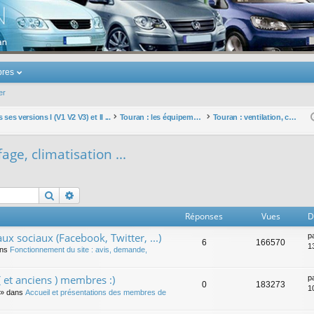
u Volkswagen Touran
res
er
ses versions I (V1 V2 V3) et II ...
Touran : les équipements électriques et électroniques
Touran : ventilation, chauffage, climatisation ...
age, climatisation ...
Rechercher
Recherche avancée
Réponses
Vues
D
ux sociaux (Facebook, Twitter, ...)
p
6
166570
1
ans
Fonctionnement du site : avis, demande,
 et anciens ) membres :)
p
0
183273
1
» dans
Accueil et présentations des membres de