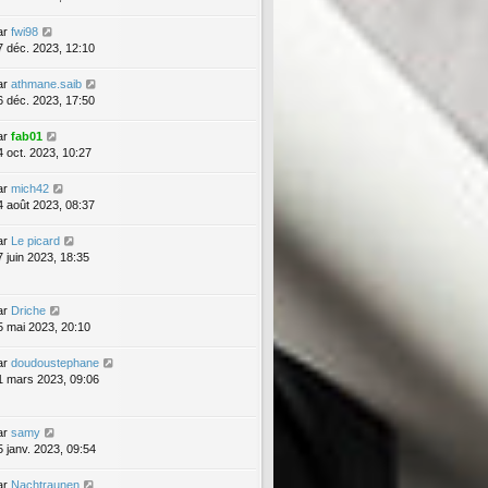
ar
fwi98
7 déc. 2023, 12:10
ar
athmane.saib
6 déc. 2023, 17:50
ar
fab01
4 oct. 2023, 10:27
ar
mich42
4 août 2023, 08:37
ar
Le picard
7 juin 2023, 18:35
ar
Driche
5 mai 2023, 20:10
ar
doudoustephane
1 mars 2023, 09:06
ar
samy
5 janv. 2023, 09:54
ar
Nachtraunen