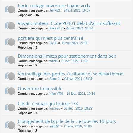
Perte codage ouverture hayon vcds
Dernier message par
Jeffx33
«
24 juil. 2021, 16:37
Réponses :
16
Voyant moteur. Code P0401 débit d'air insuffisant
Dernier message par
Pascal17
«
04 juin 2021, 21:24
portiere qui n'est plus centralisé
Dernier message par
Sly83
«
08 mai 2021, 22:36
Réponses :
3
Dimensions limites pour stationement dans box
Dernier message par
fsbrnl
«
15 avr. 2021, 11:08
Réponses :
2
Verrouillage des portes s’actionne et se desactionne
Dernier message par
Sage-Jr
«
03 avr. 2021, 15:05
Ouverture impossible
Dernier message par
Niko VR6
«
16 févr. 2021, 10:36
Clé du neiman qui tourne 1/3
Dernier message par
touross
«
02 déc. 2020, 19:29
Réponses :
4
Changement de la pile de la clé tous les 15 jours
Dernier message par
mig95fr
«
13 nov. 2020, 10:03
Réponses :
3