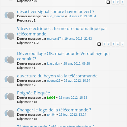
Réponses :
60
1
2
3
désactiver signal sonore hayon ouvert ?
Dernier message par
sud_marcos
«
01 mars 2013, 20:54
Réponses :
1
Vitres electriques : fermeture automatique par
télécommande
Dernier message par
morgan17
«
19 janv. 2013, 22:53
Réponses :
112
1
2
3
4
5
Déverrouillage OK, mais pour le Verouillage qui
connaît ??
Dernier message par
lpascalon
«
28 avr. 2012, 08:28
Réponses :
1
ouverture du hayon via la télécommande
Dernier message par
quentin26
«
25 avr. 2012, 10:34
Réponses :
2
Poignée Bloquée
Dernier message par
fab01
«
22 mars 2012, 18:53
Réponses :
15
Changer le logo de la télécommande ?
Dernier message par
tom94
«
26 févr. 2012, 13:24
Réponses :
15
Télécommande / clé : synchronisation /