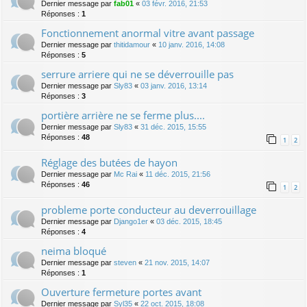
Dernier message par
fab01
«
03 févr. 2016, 21:53
Réponses :
1
Fonctionnement anormal vitre avant passage
Dernier message par
thitidamour
«
10 janv. 2016, 14:08
Réponses :
5
serrure arriere qui ne se déverrouille pas
Dernier message par
Sly83
«
03 janv. 2016, 13:14
Réponses :
3
portière arrière ne se ferme plus....
Dernier message par
Sly83
«
31 déc. 2015, 15:55
Réponses :
48
1
2
Réglage des butées de hayon
Dernier message par
Mc Rai
«
11 déc. 2015, 21:56
Réponses :
46
1
2
probleme porte conducteur au deverrouillage
Dernier message par
Django1er
«
03 déc. 2015, 18:45
Réponses :
4
neima bloqué
Dernier message par
steven
«
21 nov. 2015, 14:07
Réponses :
1
Ouverture fermeture portes avant
Dernier message par
Syl35
«
22 oct. 2015, 18:08