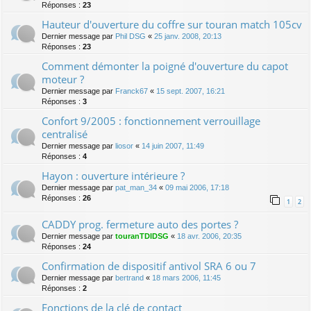
Réponses :
23
Hauteur d'ouverture du coffre sur touran match 105cv
Dernier message par
Phil DSG
«
25 janv. 2008, 20:13
Réponses :
23
Comment démonter la poigné d'ouverture du capot
moteur ?
Dernier message par
Franck67
«
15 sept. 2007, 16:21
Réponses :
3
Confort 9/2005 : fonctionnement verrouillage
centralisé
Dernier message par
liosor
«
14 juin 2007, 11:49
Réponses :
4
Hayon : ouverture intérieure ?
Dernier message par
pat_man_34
«
09 mai 2006, 17:18
Réponses :
26
1
2
CADDY prog. fermeture auto des portes ?
Dernier message par
touranTDIDSG
«
18 avr. 2006, 20:35
Réponses :
24
Confirmation de dispositif antivol SRA 6 ou 7
Dernier message par
bertrand
«
18 mars 2006, 11:45
Réponses :
2
Fonctions de la clé de contact