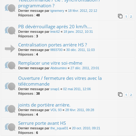
programmation ?
Dernier message par
tgnemery
«
18 févr. 2012, 22:12
Réponses :
48
1
2
PB dévérrouillage aprés 20 km/h....
Dernier message par
lmic62
«
18 janv. 2012, 10:31
Réponses :
3
Centralisation portes arrière HS ?
Dernier message par
fifi93700
«
30 déc. 2011, 11:03
Réponses :
4
Remplacer une vitre soi-même
Dernier message par
Abdoumino
«
27 déc. 2011, 23:01
Ouverture / fermeture des vitres avec la
télécommande
Dernier message par
snap1
«
02 mai 2011, 12:06
Réponses :
38
1
2
joints de portière arrière.
Dernier message par
VOL 93
«
28 févr. 2011, 09:28
Réponses :
4
Serrure porte avant HS
Dernier message par
the_squal31
«
20 oct. 2010, 09:21
Réponses :
6