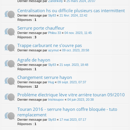
Dernier message par
Zandrikely
«
25 mars 2024, 20:07
Centralisation hs ou difficile plusieurs cas intermittent
Dernier message par
Sly83
«
21 févr. 2024, 22:42
Réponses :
1
Serrure porte chauffeur
Dernier message par
Philou 33
«
04 nov. 2023, 11:45
Réponses :
3
Trappe carburant ne s'ouvre pas
Dernier message par
azymut
«
09 oct. 2023, 20:58
Agrafe de hayon
Dernier message par
Sly83
«
21 sept. 2023, 18:48
Réponses :
1
Changement serrure hayon
Dernier message par
Hug
«
09 sept. 2023, 07:37
Réponses :
12
Problème électrique lève vitre arrière touran 09/2010
Dernier message par
Irishtoupov
«
04 juin 2023, 20:38
Touran 2016 - serrure hayon coffre bloquée - tuto
remplacement
Dernier message par
Sly83
«
17 mai 2023, 07:17
Réponses :
1