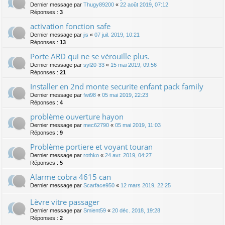
Dernier message par
Thugy89200
«
22 août 2019, 07:12
Réponses :
3
activation fonction safe
Dernier message par
jis
«
07 juil. 2019, 10:21
Réponses :
13
Porte ARD qui ne se vérouille plus.
Dernier message par
syl20-33
«
15 mai 2019, 09:56
Réponses :
21
Installer en 2nd monte securite enfant pack family
Dernier message par
fwi98
«
05 mai 2019, 22:23
Réponses :
4
problème ouverture hayon
Dernier message par
mec62790
«
05 mai 2019, 11:03
Réponses :
9
Problème portiere et voyant touran
Dernier message par
rothko
«
24 avr. 2019, 04:27
Réponses :
5
Alarme cobra 4615 can
Dernier message par
Scarface950
«
12 mars 2019, 22:25
Lèvre vitre passager
Dernier message par
Smient59
«
20 déc. 2018, 19:28
Réponses :
2