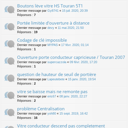
Boutons lève vitre HS Touran 5T1
Dernier message par
Gy8741
«
15 juil. 2020, 20:39
Réponses :
7
Portée limitée d'ouverture à distance
Dernier message par
devy
«
11 mai 2020, 21:50
Réponses :
19
Codage de clé impossible
Dernier message par
MYPAS
«
17 févr. 2020, 01:14
Réponses :
1
Ouverture porte conducteur capricieuse / Touran 2007
Dernier message par
supercazzola
«
09 févr. 2020, 17:20
Réponses :
1
question de hauteur de seuil de portière
Dernier message par
Lapeutebete
«
15 janv. 2020, 19:54
Réponses :
2
vitre se baisse mais ne remonte pas
Dernier message par
eric67
«
08 janv. 2020, 22:27
Réponses :
2
problème Centralisation
Dernier message par
yoh80
«
15 sept. 2019, 16:42
Réponses :
16
Vitre conducteur descend pas completement