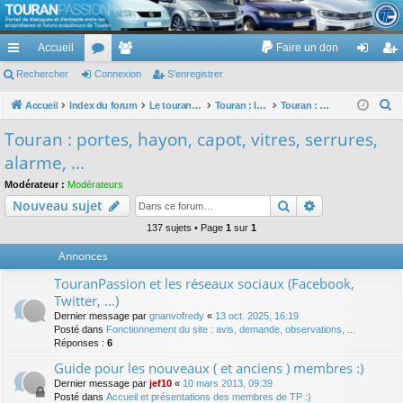
TouranPassion
Accueil
Faire un don
Le forum des propriétaires ou futurs acquéreurs du Volkswagen Touran
cc
Rechercher
or
Connexion
e
S’enregistrer
on
’e
ès
u
m
ne
nr
R
Accueil
Index du forum
Le touran dans ses versions I (V1 V2 V3) et II ...
Touran : les équipements électriques et électroniques
Touran : portes, hayon, capot, vitres, serrures, alarme, ...
e
ra
m
br
xi
eg
Touran : portes, hayon, capot, vitres, serrures,
c
pi
s
es
on
ist
alarme, ...
h
de
re
e
Modérateur :
Modérateurs
Rechercher
Recherche av
Nouveau sujet
r
r
c
137 sujets • Page
1
sur
1
h
Annonces
e
TouranPassion et les réseaux sociaux (Facebook,
r
Twitter, ...)
Dernier message par
gnanvofredy
«
13 oct. 2025, 16:19
Posté dans
Fonctionnement du site : avis, demande, observations, ...
Réponses :
6
Guide pour les nouveaux ( et anciens ) membres :)
Dernier message par
jef10
«
10 mars 2013, 09:39
Posté dans
Accueil et présentations des membres de TP :)