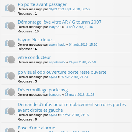
Pb porte avant passager
Dernier message par
Sly83
«
23 sept. 2018, 08:56
Réponses :
1
Démontage lève vitre AR / G touran 2007
Dernier message par
isatys31
«
24 août 2018, 12:46
Réponses :
10
hayon électrique...
Dernier message par
gwennhadu
«
04 août 2018, 15:10
Réponses :
6
vitre conducteur
Dernier message par
napoleno22
«
24 juin 2018, 22:50
pb visuel odb ouverture porte reste ouverte
Dernier message par
Sly83
«
25 avr. 2018, 21:23
Réponses :
3
Déverrouillage porte avg
Dernier message par
biznours
«
13 mars 2018, 21:25
Demande d'infos pour remplacement serrures portes
avant droite et gauche
Dernier message par
Sly83
«
07 févr. 2018, 21:15
Réponses :
9
Pose d'une alarme