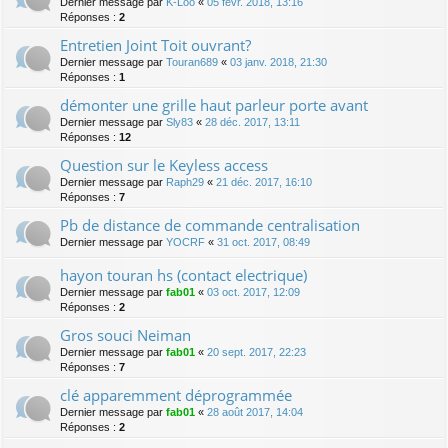
Dernier message par
K-Loo
«
05 févr. 2018, 13:16
Réponses :
2
Entretien Joint Toit ouvrant?
Dernier message par
Touran689
«
03 janv. 2018, 21:30
Réponses :
1
démonter une grille haut parleur porte avant
Dernier message par
Sly83
«
28 déc. 2017, 13:11
Réponses :
12
Question sur le Keyless access
Dernier message par
Raph29
«
21 déc. 2017, 16:10
Réponses :
7
Pb de distance de commande centralisation
Dernier message par
YOCRF
«
31 oct. 2017, 08:49
hayon touran hs (contact electrique)
Dernier message par
fab01
«
03 oct. 2017, 12:09
Réponses :
2
Gros souci Neiman
Dernier message par
fab01
«
20 sept. 2017, 22:23
Réponses :
7
clé apparemment déprogrammée
Dernier message par
fab01
«
28 août 2017, 14:04
Réponses :
2