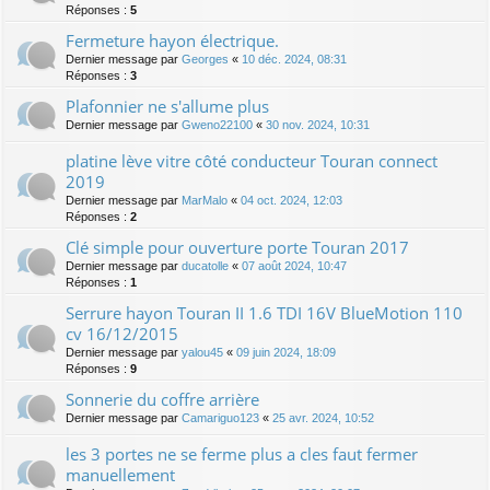
Réponses :
5
Fermeture hayon électrique.
Dernier message par
Georges
«
10 déc. 2024, 08:31
Réponses :
3
Plafonnier ne s'allume plus
Dernier message par
Gweno22100
«
30 nov. 2024, 10:31
platine lève vitre côté conducteur Touran connect
2019
Dernier message par
MarMalo
«
04 oct. 2024, 12:03
Réponses :
2
Clé simple pour ouverture porte Touran 2017
Dernier message par
ducatolle
«
07 août 2024, 10:47
Réponses :
1
Serrure hayon Touran II 1.6 TDI 16V BlueMotion 110
cv 16/12/2015
Dernier message par
yalou45
«
09 juin 2024, 18:09
Réponses :
9
Sonnerie du coffre arrière
Dernier message par
Camariguo123
«
25 avr. 2024, 10:52
les 3 portes ne se ferme plus a cles faut fermer
manuellement