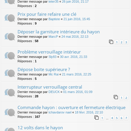
Dernier message par
teter35
«
26 juin 2016, 21:17
Réponses :
2
Prix pour faire refaire une clé
Dernier message par
Baptiste
«
21 juin 2016, 15:45
Réponses :
9
Déposer la garniture intérieure du hayon
Dernier message par
MarcP
«
24 mai 2016, 22:13
Réponses :
58
1
2
3
Problème verrouillage intérieur
Dernier message par
Sly83
«
30 avr. 2016, 21:33
Réponses :
1
Dépose boite supérieure ?
Dernier message par
Mc Rai
«
21 mars 2016, 22:25
Réponses :
5
Interrupteur verrouillage central
Dernier message par
DEUCK
«
01 mars 2016, 01:09
Réponses :
28
1
2
Commande hayon : ouverture et fermeture électrique
Dernier message par
tchavdarov nael
«
18 févr. 2016, 22:10
Réponses :
167
1
4
5
6
7
…
12 volts dans le hayon