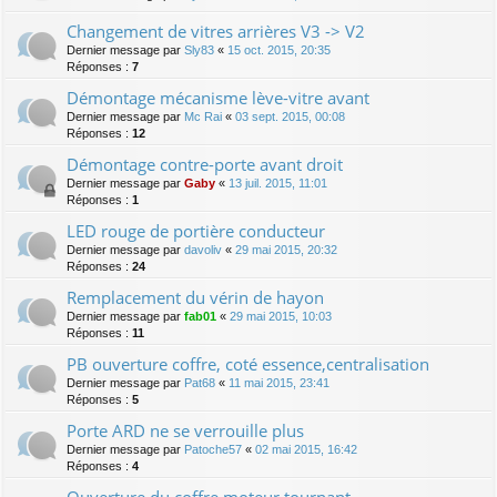
Changement de vitres arrières V3 -> V2
Dernier message par
Sly83
«
15 oct. 2015, 20:35
Réponses :
7
Démontage mécanisme lève-vitre avant
Dernier message par
Mc Rai
«
03 sept. 2015, 00:08
Réponses :
12
Démontage contre-porte avant droit
Dernier message par
Gaby
«
13 juil. 2015, 11:01
Réponses :
1
LED rouge de portière conducteur
Dernier message par
davoliv
«
29 mai 2015, 20:32
Réponses :
24
Remplacement du vérin de hayon
Dernier message par
fab01
«
29 mai 2015, 10:03
Réponses :
11
PB ouverture coffre, coté essence,centralisation
Dernier message par
Pat68
«
11 mai 2015, 23:41
Réponses :
5
Porte ARD ne se verrouille plus
Dernier message par
Patoche57
«
02 mai 2015, 16:42
Réponses :
4
Ouverture du coffre moteur tournant