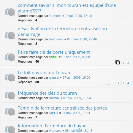
comment savoir si mon touran est équipé d'une
alarme?????
Dernier message par
Comodo
«
19 juil. 2010, 13:10
Réponses :
4
désactivation de la fermeture centralisée au
démarrage
Dernier message par
toutounoir
«
07 mars 2010, 22:46
Réponses :
8
Faire faire clé de porte uniquement
Dernier message par
fab01
«
01 déc. 2009, 09:08
Réponses :
46
1
2
Le toit ouvrant du Touran
Dernier message par
transal
«
27 avr. 2009, 16:00
Réponses :
80
1
2
3
4
fréquence des clés du touran
Dernier message par
valmax
«
07 avr. 2009, 16:54
Temoin de fermeture centralisée des portes
Dernier message par
MELR
«
27 nov. 2008, 19:24
Réponses :
7
Information- Fermeture du hayon
Dernier message par
Humane
«
05 mai 2008, 21:48