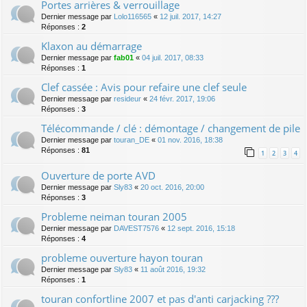
Portes arrières & verrouillage
Dernier message par
Lolo116565
«
12 juil. 2017, 14:27
Réponses :
2
Klaxon au démarrage
Dernier message par
fab01
«
04 juil. 2017, 08:33
Réponses :
1
Clef cassée : Avis pour refaire une clef seule
Dernier message par
resideur
«
24 févr. 2017, 19:06
Réponses :
3
Télécommande / clé : démontage / changement de pile
Dernier message par
touran_DE
«
01 nov. 2016, 18:38
Réponses :
81
1
2
3
4
Ouverture de porte AVD
Dernier message par
Sly83
«
20 oct. 2016, 20:00
Réponses :
3
Probleme neiman touran 2005
Dernier message par
DAVEST7576
«
12 sept. 2016, 15:18
Réponses :
4
probleme ouverture hayon touran
Dernier message par
Sly83
«
11 août 2016, 19:32
Réponses :
1
touran confortline 2007 et pas d'anti carjacking ???