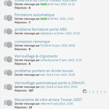
Dernier message par
fab01
«
04 mars 2015, 01:10
Réponses :
6
Fermeture automatique
Dernier message par
fab01
«
26 févr. 2015, 14:21
Réponses :
7
probleme fermeture porte ARG
Dernier message par
dada2tuluz
«
16 févr. 2015, 22:18
connexion remorque
Dernier message par
FLO82
«
18 janv. 2015, 08:52
Réponses :
9
Verrouillage & clignotants
Dernier message par
richardunord
«
17 janv. 2015, 17:31
Réponses :
6
probleme portiere av droite touran
Dernier message par
ludo 76
«
14 nov. 2014, 19:30
Verrouillage automatique porte à 20km/h
Dernier message par
derf_fred
«
22 août 2014, 20:04
Réponses :
107
1
2
3
4
5
Mecanisme de vitre arriere Touran 2007
Dernier message par
mflan
«
04 août 2014, 13:06
Réponses :
13