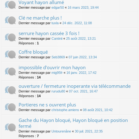
Voyant hayon allumé
Dernier message par
edgar50
«
16 mars 2023, 19:44
Clé ne marche plus !
Dernier message par
tuxla
«
24 déc. 2022, 11:08
serrure hayon cassée 3 fois !
Dernier message par
Cantinii
«
25 août 2022, 13:21
Réponses :
1
Coffre bloqué
Dernier message par
Seb3869
«
07 juin 2022, 13:34
impossible d'ouvrir mon hayon
Dernier message par
mig95fr
«
16 janv. 2022, 17:42
Réponses :
14
ouverture / fermeture inoperante via télécommande
Dernier message par
rurudu80
«
07 oct. 2021, 16:47
Réponses :
14
Portieres ne s ouvrent plus
Dernier message par
christophe.amiens
«
08 août 2021, 10:42
Gache du Hayon bloqué, Hayon bloqué en position
fermé
Dernier message par
Untourenâne
«
30 juil. 2021, 22:35
Réponses :
7