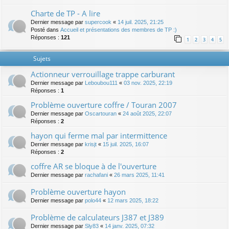
Charte de TP - A lire
Dernier message par
supercook
«
14 juil. 2025, 21:25
Posté dans
Accueil et présentations des membres de TP :)
Réponses :
121
1
2
3
4
5
Sujets
Actionneur verrouillage trappe carburant
Dernier message par
Leboubou111
«
03 nov. 2025, 22:19
Réponses :
1
Problème ouverture coffre / Touran 2007
Dernier message par
Oscartouran
«
24 août 2025, 22:07
Réponses :
2
hayon qui ferme mal par intermittence
Dernier message par
krisjt
«
15 juil. 2025, 16:07
Réponses :
2
coffre AR se bloque à de l'ouverture
Dernier message par
rachafani
«
26 mars 2025, 11:41
Problème ouverture hayon
Dernier message par
polo44
«
12 mars 2025, 18:22
Problème de calculateurs J387 et J389
Dernier message par
Sly83
«
14 janv. 2025, 07:32