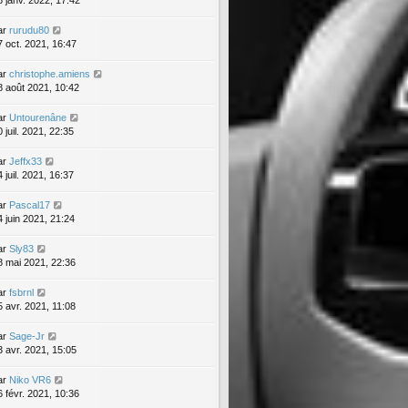
6 janv. 2022, 17:42
ar
rurudu80
7 oct. 2021, 16:47
ar
christophe.amiens
8 août 2021, 10:42
ar
Untourenâne
 juil. 2021, 22:35
ar
Jeffx33
 juil. 2021, 16:37
ar
Pascal17
4 juin 2021, 21:24
ar
Sly83
8 mai 2021, 22:36
ar
fsbrnl
5 avr. 2021, 11:08
ar
Sage-Jr
3 avr. 2021, 15:05
ar
Niko VR6
6 févr. 2021, 10:36