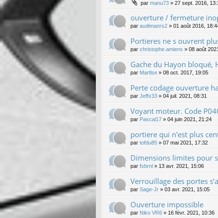
par
manu73
»
27 sept. 2016, 13
ouverture / fermeture in
par
audimanrs2
»
01 août 2016, 18:4
Portieres ne s ouvrent plu
par
christophe.amiens
»
08 août 202
Gache du Hayon bloqué, H
par
Martlse
»
08 oct. 2017, 19:05
Perte codage ouverture h
par
Jeffx33
»
04 juil. 2021, 08:31
Voyant moteur. Code P0401
par
Pascal17
»
04 juin 2021, 21:24
portiere qui n'est plus cen
par
tofdu85
»
07 mai 2021, 17:32
Dimensions limites pour 
par
fsbrnl
»
13 avr. 2021, 15:06
Verrouillage des portes s’
par
Sage-Jr
»
03 avr. 2021, 15:05
Ouverture impossible
par
Niko VR6
»
16 févr. 2021, 10:36