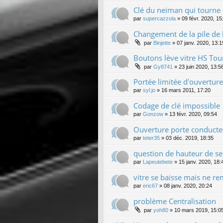
Clé du neiman qui tourne
par
supercazzola
»
09 févr. 2020, 15
Changement de la pile de l
par
Binjette
»
07 janv. 2020, 13:1
Boutons lève vitre HS To
par
Gy8741
»
23 juin 2020, 13:5
Portée limitée d'ouverture
par
syl.jo
»
16 mars 2011, 17:20
Codage de clé impossible
par
Gonzow
»
13 févr. 2020, 09:54
Ouverture porte conducte
par
teter35
»
03 déc. 2019, 18:35
question de hauteur de seu
par
Lapeutebete
»
15 janv. 2020, 18:
vitre se baisse mais ne r
par
eric67
»
08 janv. 2020, 20:24
problème Centralisation
par
yoh80
»
10 mars 2019, 15:0