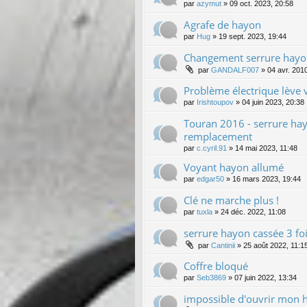
par
azymut
»
09 oct. 2023, 20:58
Agrafe de hayon
par
Hug
»
19 sept. 2023, 19:44
Changement serrure hay
par
GANDALF007
»
04 avr. 201
Problème électrique lève 
par
Irishtoupov
»
04 juin 2023, 20:38
Touran 2016 - serrure hay
remplacement
par
c.cyril.91
»
14 mai 2023, 11:48
Voyant hayon allumé
par
edgar50
»
16 mars 2023, 19:44
Clé ne marche plus !
par
tuxla
»
24 déc. 2022, 11:08
serrure hayon cassée 3 foi
par
Cantinii
»
25 août 2022, 11:1
Coffre bloqué
par
Seb3869
»
07 juin 2022, 13:34
impossible d'ouvrir mon 