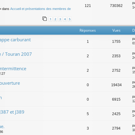
p
121
730362
14
» dans
Accueil et présentations des membres de
1
2
3
4
5
Réponses
Vues
D
rappe carburant
p
1
1755
0
e / Touran 2007
p
2
2353
2
intermittence
p
2
2752
15
2:27
'ouverture
p
0
19434
2
n
p
0
6915
1
J387 et J389
p
5
2425
1
ue.
p
3
2794
1
:36