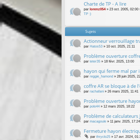
Charte de TP - A lire
par
lorenz054
»
23 oct. 2005, 02:00
TP :)
Sujets
Actionneur verrouillage t
par
Hatos53
»
10 oct. 2025, 21:11
Problème ouverture coffr
par
teter35
»
18 févr. 2025, 13:00
hayon qui ferme mal par 
par
reggie_hamond
»
28 juin 2025, 2
coffre AR se bloque à de l
par
rachafani
»
26 mars 2025, 11:41
Problème ouverture hayo
par
polo44
»
12 mars 2025, 18:22
Problème de calculateurs 
par
macagoule
»
11 janv. 2025, 17:24
Fermeture hayon électriq
par
thryclo25
»
17 avr. 2024, 01