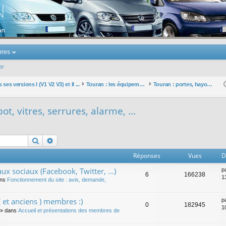
u Volkswagen Touran
res
er
ses versions I (V1 V2 V3) et II ...
Touran : les équipements électriques et électroniques
Touran : portes, hayon, capot, vitres, serrures, alarme, ...
t, vitres, serrures, alarme, ...
Rechercher
Recherche avancée
Réponses
Vues
D
ux sociaux (Facebook, Twitter, ...)
p
6
166238
1
ans
Fonctionnement du site : avis, demande,
 et anciens ) membres :)
p
0
182945
1
» dans
Accueil et présentations des membres de