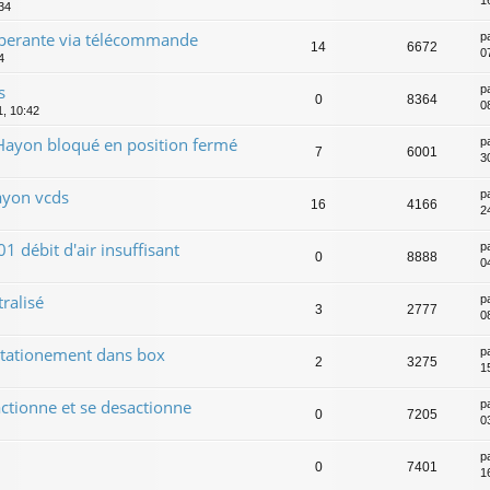
1
:34
operante via télécommande
p
14
6672
0
4
s
p
0
8364
0
1, 10:42
ayon bloqué en position fermé
p
7
6001
30
ayon vcds
p
16
4166
24
 débit d'air insuffisant
p
0
8888
0
tralisé
p
3
2777
0
stationement dans box
p
2
3275
1
actionne et se desactionne
p
0
7205
0
p
0
7401
1