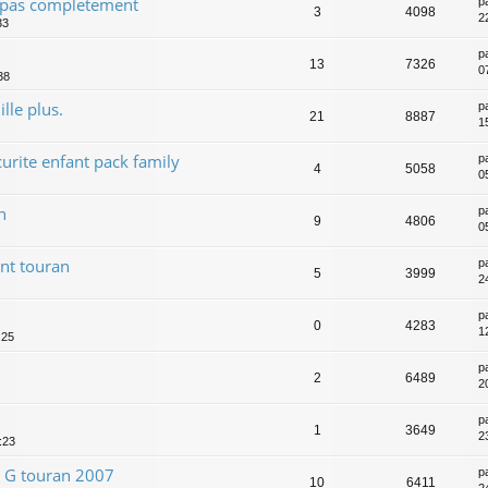
 pas completement
p
3
4098
2
33
p
13
7326
07
38
lle plus.
p
21
8887
1
urite enfant pack family
p
4
5058
0
n
p
9
4806
0
nt touran
p
5
3999
2
p
0
4283
1
:25
p
2
6489
2
p
1
3649
2
:23
/ G touran 2007
p
10
6411