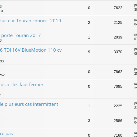
s
p
0
7622
3
:31
onducteur Touran connect 2019
p
2
2125
0
e porte Touran 2017
p
1
2039
0
08
1.6 TDI 16V BlueMotion 110 cv
p
9
3370
0
:33
p
0
7862
2
0:52
lus a cles faut fermer
p
0
7085
2
7
ile plusieurs cas intermittent
p
1
2225
2
p
3
2586
0
re pas
p
0
7160