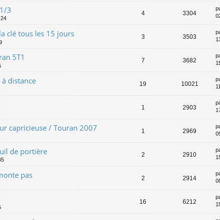
 1/3
p
4
3304
0
:24
a clé tous les 15 jours
p
3
3503
1
9
uran 5T1
p
7
3682
15
6
 à distance
p
19
10021
1
p
1
2903
1
ur capricieuse / Touran 2007
p
1
2969
0
il de portière
p
2
2910
1
45
emonte pas
p
2
2914
0
p
16
6212
1
5