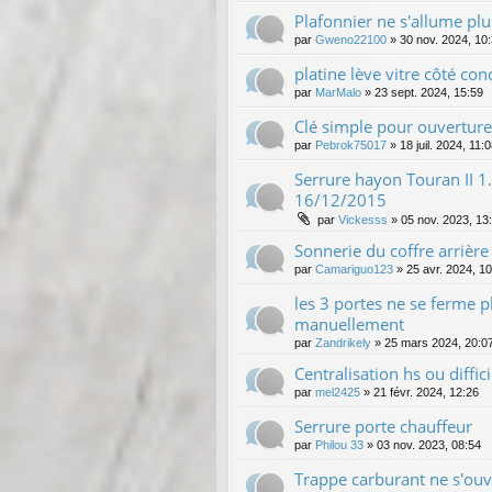
Plafonnier ne s'allume plu
par
Gweno22100
»
30 nov. 2024, 10
platine lève vitre côté c
par
MarMalo
»
23 sept. 2024, 15:59
Clé simple pour ouvertur
par
Pebrok75017
»
18 juil. 2024, 11:
Serrure hayon Touran II 
16/12/2015
par
Vickesss
»
05 nov. 2023, 13
Sonnerie du coffre arrière
par
Camariguo123
»
25 avr. 2024, 1
les 3 portes ne se ferme p
manuellement
par
Zandrikely
»
25 mars 2024, 20:0
Centralisation hs ou diffic
par
mel2425
»
21 févr. 2024, 12:26
Serrure porte chauffeur
par
Philou 33
»
03 nov. 2023, 08:54
Trappe carburant ne s'ouv