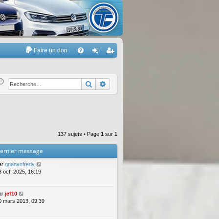
Faire un don
A
FA
on
’e
Q
ne
nr
Rechercher
Recherche avancée
xi
eg
on
ist
re
137 sujets • Page
1
sur
1
r
ernier message
ar
gnanvofredy
3 oct. 2025, 16:19
ar
jef10
0 mars 2013, 09:39