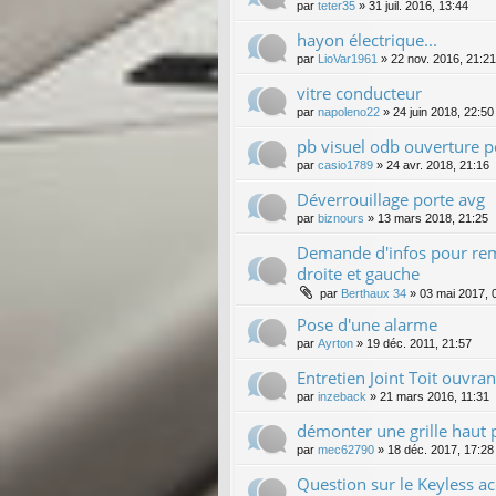
par
teter35
»
31 juil. 2016, 13:44
hayon électrique...
par
LioVar1961
»
22 nov. 2016, 21:21
vitre conducteur
par
napoleno22
»
24 juin 2018, 22:50
pb visuel odb ouverture p
par
casio1789
»
24 avr. 2018, 21:16
Déverrouillage porte avg
par
biznours
»
13 mars 2018, 21:25
Demande d'infos pour rem
droite et gauche
par
Berthaux 34
»
03 mai 2017, 
Pose d'une alarme
par
Ayrton
»
19 déc. 2011, 21:57
Entretien Joint Toit ouvran
par
inzeback
»
21 mars 2016, 11:31
démonter une grille haut 
par
mec62790
»
18 déc. 2017, 17:28
Question sur le Keyless a