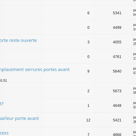
2
p
6
5341
0
p
0
4499
2
orte reste ouverte
p
3
4055
2
p
0
4761
1
placement serrures portes avant
p
9
5640
0
01:51
p
2
5673
0
t?
p
1
4648
0
parleur porte avant
p
12
5421
2
ccess
p
7
4666