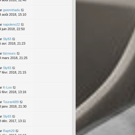
4 août 2018, 12:46
ar
gwennhadu
4 août 2018, 15:10
ar
napoleno22
4 juin 2018, 22:50
ar
Sly83
5 avr. 2018, 21:23
ar
biznours
3 mars 2018, 21:25
ar
Sly83
7 févr. 2018, 21:15
ar
K-Loo
5 févr. 2018, 13:16
ar
Touran689
3 janv. 2018, 21:30
ar
Sly83
8 déc. 2017, 13:11
ar
Raph29