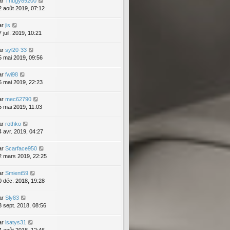
ar
Thugy89200
2 août 2019, 07:12
ar
jis
 juil. 2019, 10:21
ar
syl20-33
5 mai 2019, 09:56
ar
fwi98
5 mai 2019, 22:23
ar
mec62790
5 mai 2019, 11:03
ar
rothko
4 avr. 2019, 04:27
ar
Scarface950
2 mars 2019, 22:25
ar
Smient59
0 déc. 2018, 19:28
ar
Sly83
3 sept. 2018, 08:56
ar
isatys31