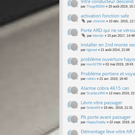
Vitre conducteur descend
par
Thugy89200
»
20 août 2019, 15:
activation fonction safe
par
chrismin
»
10 déc. 2015, 12:
Porte ARD qui ne se véroui
par
lolorobr
»
15 juin 2017, 14:48
Installer en 2nd monte sec
par
hjgmad
»
21 août 2014, 21:08
problème ouverture hayo
par
mec62790
»
02 mai 2019, 18:43
Problème portiere et voya
par
rothko
»
21 avr. 2019, 18:40
Alarme cobra 4615 can
par
Scarface950
»
12 mars 2019, 22
Lèvre vitre passager
par
Smient59
»
18 déc. 2018, 21:31
Pb porte avant passager
par
HappyDaddy
»
22 sept. 2018, 16
Démontage lève vitre AR 