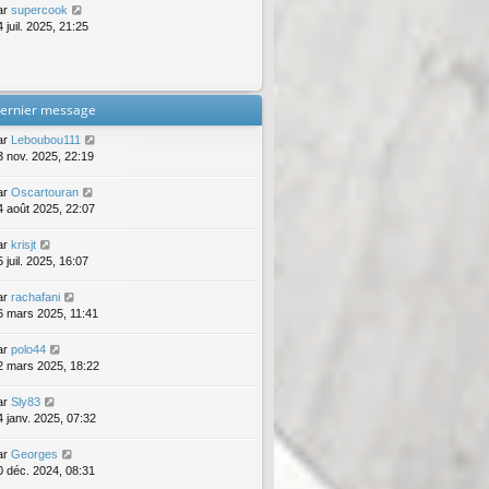
ar
supercook
 juil. 2025, 21:25
ernier message
ar
Leboubou111
3 nov. 2025, 22:19
ar
Oscartouran
4 août 2025, 22:07
ar
krisjt
 juil. 2025, 16:07
ar
rachafani
6 mars 2025, 11:41
ar
polo44
2 mars 2025, 18:22
ar
Sly83
4 janv. 2025, 07:32
ar
Georges
0 déc. 2024, 08:31