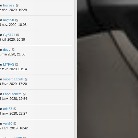
ar
touross
2 déc. 2020, 19:29
ar
mig95fr
3 nov. 2020, 10:03
ar
Gy8741
 juil. 2020, 20:39
ar
devy
1 mai 2020, 21:50
ar
MYPAS
7 févr. 2020, 01:14
ar
supercazzola
9 févr. 2020, 17:20
ar
Lapeutebete
5 janv. 2020, 19:54
ar
eric67
8 janv. 2020, 22:27
ar
yoh80
5 sept. 2019, 16:42