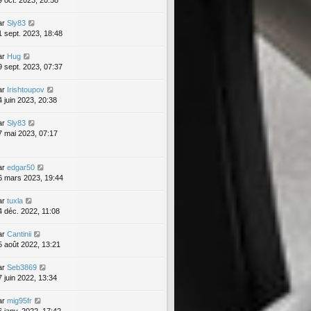
9 oct. 2023, 20:58
ar
Sly83
1 sept. 2023, 18:48
ar
Hug
9 sept. 2023, 07:37
ar
Irishtoupov
4 juin 2023, 20:38
ar
Sly83
7 mai 2023, 07:17
ar
edgar50
6 mars 2023, 19:44
ar
tuxla
4 déc. 2022, 11:08
ar
Cantinii
5 août 2022, 13:21
ar
Seb3869
7 juin 2022, 13:34
ar
mig95fr