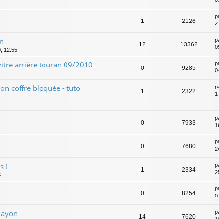
0
p
1
2126
2
on
p
12
13362
0
0, 12:55
vitre arrière touran 09/2010
p
0
9285
0
on coffre bloquée - tuto
p
1
2322
1
p
0
7933
1
p
0
7680
2
s !
p
1
2334
2
5
p
0
8254
0
hayon
p
14
7620