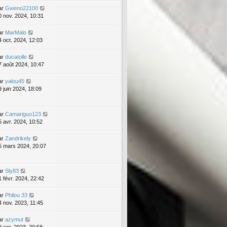
ar
Gweno22100
0 nov. 2024, 10:31
ar
MarMalo
4 oct. 2024, 12:03
ar
ducatolle
7 août 2024, 10:47
ar
yalou45
9 juin 2024, 18:09
ar
Camariguo123
5 avr. 2024, 10:52
ar
Zandrikely
5 mars 2024, 20:07
ar
Sly83
1 févr. 2024, 22:42
ar
Philou 33
4 nov. 2023, 11:45
ar
azymut