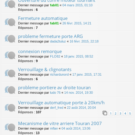
Dernier message par
fab01
«
04 mars 2015, 01:10
Réponses :
6
Fermeture automatique
Dernier message par
fab01
«
26 févr. 2015, 14:21
Réponses :
7
probleme fermeture porte ARG
Dernier message par
dada2tuluz
«
16 févr. 2015, 22:18
connexion remorque
Dernier message par
FLO82
«
18 janv. 2015, 08:52
Réponses :
9
Verrouillage & clignotants
Dernier message par
richardunord
«
17 janv. 2015, 17:31
Réponses :
6
probleme portiere av droite touran
Dernier message par
ludo 76
«
14 nov. 2014, 19:30
Verrouillage automatique porte à 20km/h
Dernier message par
derf_fred
«
22 août 2014, 20:04
Réponses :
107
1
2
3
4
5
Mecanisme de vitre arriere Touran 2007
Dernier message par
mflan
«
04 août 2014, 13:06
Réponses :
13