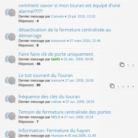
comment savoir si mon touran est équipé d'une
alarme?????
Dernier message par
Comodo
«
19 juil. 2010, 13:10
Réponses :
4
désactivation de la fermeture centralisée au
démarrage
Dernier message par
toutounoir
«
07 mars 2010, 22:46
Réponses :
8
Faire faire clé de porte uniquement
Dernier message par
fab01
«
01 déc. 2009, 09:08
Réponses :
46
1
2
Le toit ouvrant du Touran
Dernier message par
transal
«
27 avr. 2009, 16:00
Réponses :
80
1
2
3
4
fréquence des clés du touran
Dernier message par
valmax
«
07 avr. 2009, 16:54
Temoin de fermeture centralisée des portes
Dernier message par
MELR
«
27 nov. 2008, 19:24
Réponses :
7
Information- Fermeture du hayon
Dernier message par
Humane
«
05 mai 2008, 21:48