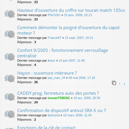
Réponses :
23
Hauteur d'ouverture du coffre sur touran match 105cv
Dernier message par
Phil DSG
«
25 janv. 2008, 20:13
Réponses :
23
Comment démonter la poigné d'ouverture du capot
moteur ?
Dernier message par
Franck67
«
15 sept. 2007, 16:21
Réponses :
3
Confort 9/2005 : fonctionnement verrouillage
centralisé
Dernier message par
liosor
«
14 juin 2007, 11:49
Réponses :
4
Hayon : ouverture intérieure ?
Dernier message par
pat_man_34
«
09 mai 2006, 17:18
Réponses :
26
1
2
CADDY prog. fermeture auto des portes ?
Dernier message par
touranTDIDSG
«
18 avr. 2006, 20:35
Réponses :
24
Confirmation de dispositif antivol SRA 6 ou 7
Dernier message par
bertrand
«
18 mars 2006, 11:45
Réponses :
2
Fonctions de la clé de contact