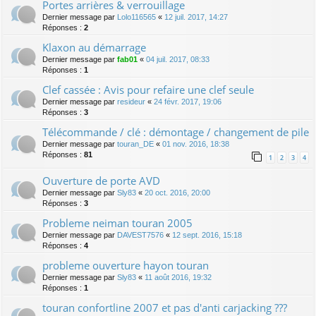
Portes arrières & verrouillage
Dernier message par
Lolo116565
«
12 juil. 2017, 14:27
Réponses :
2
Klaxon au démarrage
Dernier message par
fab01
«
04 juil. 2017, 08:33
Réponses :
1
Clef cassée : Avis pour refaire une clef seule
Dernier message par
resideur
«
24 févr. 2017, 19:06
Réponses :
3
Télécommande / clé : démontage / changement de pile
Dernier message par
touran_DE
«
01 nov. 2016, 18:38
Réponses :
81
1
2
3
4
Ouverture de porte AVD
Dernier message par
Sly83
«
20 oct. 2016, 20:00
Réponses :
3
Probleme neiman touran 2005
Dernier message par
DAVEST7576
«
12 sept. 2016, 15:18
Réponses :
4
probleme ouverture hayon touran
Dernier message par
Sly83
«
11 août 2016, 19:32
Réponses :
1
touran confortline 2007 et pas d'anti carjacking ???