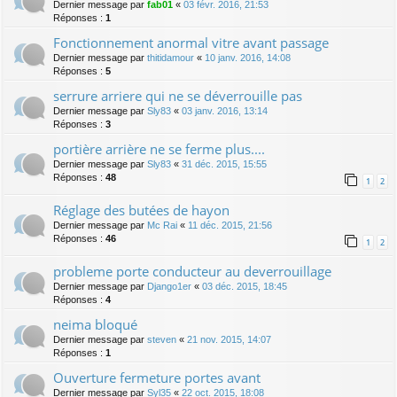
Dernier message par
fab01
«
03 févr. 2016, 21:53
Réponses :
1
Fonctionnement anormal vitre avant passage
Dernier message par
thitidamour
«
10 janv. 2016, 14:08
Réponses :
5
serrure arriere qui ne se déverrouille pas
Dernier message par
Sly83
«
03 janv. 2016, 13:14
Réponses :
3
portière arrière ne se ferme plus....
Dernier message par
Sly83
«
31 déc. 2015, 15:55
Réponses :
48
1
2
Réglage des butées de hayon
Dernier message par
Mc Rai
«
11 déc. 2015, 21:56
Réponses :
46
1
2
probleme porte conducteur au deverrouillage
Dernier message par
Django1er
«
03 déc. 2015, 18:45
Réponses :
4
neima bloqué
Dernier message par
steven
«
21 nov. 2015, 14:07
Réponses :
1
Ouverture fermeture portes avant
Dernier message par
Syl35
«
22 oct. 2015, 18:08