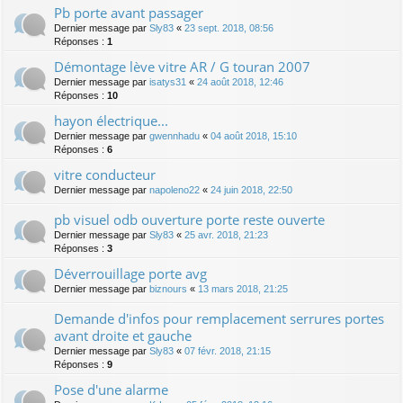
Pb porte avant passager
Dernier message par
Sly83
«
23 sept. 2018, 08:56
Réponses :
1
Démontage lève vitre AR / G touran 2007
Dernier message par
isatys31
«
24 août 2018, 12:46
Réponses :
10
hayon électrique...
Dernier message par
gwennhadu
«
04 août 2018, 15:10
Réponses :
6
vitre conducteur
Dernier message par
napoleno22
«
24 juin 2018, 22:50
pb visuel odb ouverture porte reste ouverte
Dernier message par
Sly83
«
25 avr. 2018, 21:23
Réponses :
3
Déverrouillage porte avg
Dernier message par
biznours
«
13 mars 2018, 21:25
Demande d'infos pour remplacement serrures portes
avant droite et gauche
Dernier message par
Sly83
«
07 févr. 2018, 21:15
Réponses :
9
Pose d'une alarme