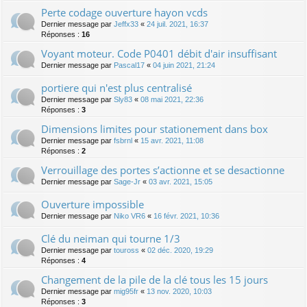
Perte codage ouverture hayon vcds
Dernier message par
Jeffx33
«
24 juil. 2021, 16:37
Réponses :
16
Voyant moteur. Code P0401 débit d'air insuffisant
Dernier message par
Pascal17
«
04 juin 2021, 21:24
portiere qui n'est plus centralisé
Dernier message par
Sly83
«
08 mai 2021, 22:36
Réponses :
3
Dimensions limites pour stationement dans box
Dernier message par
fsbrnl
«
15 avr. 2021, 11:08
Réponses :
2
Verrouillage des portes s’actionne et se desactionne
Dernier message par
Sage-Jr
«
03 avr. 2021, 15:05
Ouverture impossible
Dernier message par
Niko VR6
«
16 févr. 2021, 10:36
Clé du neiman qui tourne 1/3
Dernier message par
touross
«
02 déc. 2020, 19:29
Réponses :
4
Changement de la pile de la clé tous les 15 jours
Dernier message par
mig95fr
«
13 nov. 2020, 10:03
Réponses :
3