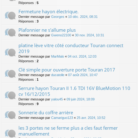
Réponses :
5
Fermeture hayon électrique.
Dernier message par
Georges
«
10 déc. 2024, 08:31
Réponses :
3
Plafonnier ne s'allume plus
Dernier message par
Gweno22100
«
30 nov. 2024, 10:31
platine lève vitre côté conducteur Touran connect
2019
Dernier message par
MarMalo
«
04 oct. 2024, 12:03
Réponses :
2
Clé simple pour ouverture porte Touran 2017
Dernier message par
ducatolle
«
07 août 2024, 10:47
Réponses :
1
Serrure hayon Touran II 1.6 TDI 16V BlueMotion 110
cv 16/12/2015
Dernier message par
yalou45
«
09 juin 2024, 18:09
Réponses :
9
Sonnerie du coffre arrière
Dernier message par
Camariguo123
«
25 avr. 2024, 10:52
les 3 portes ne se ferme plus a cles faut fermer
manuellement