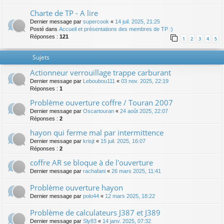
Charte de TP - A lire
Dernier message par
supercook
«
14 juil. 2025, 21:25
Posté dans
Accueil et présentations des membres de TP :)
Réponses :
121
1
2
3
4
5
Sujets
Actionneur verrouillage trappe carburant
Dernier message par
Leboubou111
«
03 nov. 2025, 22:19
Réponses :
1
Problème ouverture coffre / Touran 2007
Dernier message par
Oscartouran
«
24 août 2025, 22:07
Réponses :
2
hayon qui ferme mal par intermittence
Dernier message par
krisjt
«
15 juil. 2025, 16:07
Réponses :
2
coffre AR se bloque à de l'ouverture
Dernier message par
rachafani
«
26 mars 2025, 11:41
Problème ouverture hayon
Dernier message par
polo44
«
12 mars 2025, 18:22
Problème de calculateurs J387 et J389
Dernier message par
Sly83
«
14 janv. 2025, 07:32