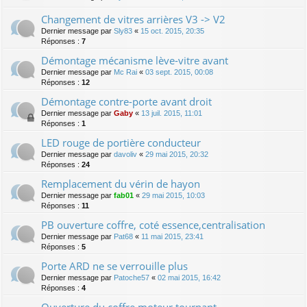
Changement de vitres arrières V3 -> V2
Dernier message par
Sly83
«
15 oct. 2015, 20:35
Réponses :
7
Démontage mécanisme lève-vitre avant
Dernier message par
Mc Rai
«
03 sept. 2015, 00:08
Réponses :
12
Démontage contre-porte avant droit
Dernier message par
Gaby
«
13 juil. 2015, 11:01
Réponses :
1
LED rouge de portière conducteur
Dernier message par
davoliv
«
29 mai 2015, 20:32
Réponses :
24
Remplacement du vérin de hayon
Dernier message par
fab01
«
29 mai 2015, 10:03
Réponses :
11
PB ouverture coffre, coté essence,centralisation
Dernier message par
Pat68
«
11 mai 2015, 23:41
Réponses :
5
Porte ARD ne se verrouille plus
Dernier message par
Patoche57
«
02 mai 2015, 16:42
Réponses :
4
Ouverture du coffre moteur tournant