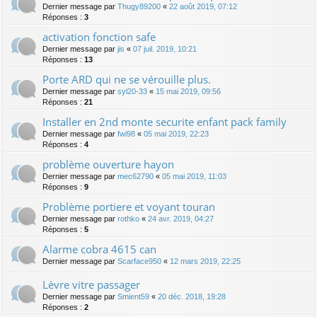
Dernier message par
Thugy89200
«
22 août 2019, 07:12
Réponses :
3
activation fonction safe
Dernier message par
jis
«
07 juil. 2019, 10:21
Réponses :
13
Porte ARD qui ne se vérouille plus.
Dernier message par
syl20-33
«
15 mai 2019, 09:56
Réponses :
21
Installer en 2nd monte securite enfant pack family
Dernier message par
fwi98
«
05 mai 2019, 22:23
Réponses :
4
problème ouverture hayon
Dernier message par
mec62790
«
05 mai 2019, 11:03
Réponses :
9
Problème portiere et voyant touran
Dernier message par
rothko
«
24 avr. 2019, 04:27
Réponses :
5
Alarme cobra 4615 can
Dernier message par
Scarface950
«
12 mars 2019, 22:25
Lèvre vitre passager
Dernier message par
Smient59
«
20 déc. 2018, 19:28
Réponses :
2