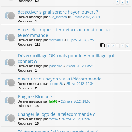
Réponses :
60
1
2
3
désactiver signal sonore hayon ouvert ?
Dernier message par
sud_marcos
«
01 mars 2013, 20:54
Réponses :
1
Vitres electriques : fermeture automatique par
télécommande
Dernier message par
morgan17
«
19 janv. 2013, 22:53
Réponses :
112
1
2
3
4
5
Déverrouillage OK, mais pour le Verouillage qui
connaît ??
Dernier message par
lpascalon
«
28 avr. 2012, 08:28
Réponses :
1
ouverture du hayon via la télécommande
Dernier message par
quentin26
«
25 avr. 2012, 10:34
Réponses :
2
Poignée Bloquée
Dernier message par
fab01
«
22 mars 2012, 18:53
Réponses :
15
Changer le logo de la télécommande ?
Dernier message par
tom94
«
26 févr. 2012, 13:24
Réponses :
15
Télécommande / clé : synchronisation /