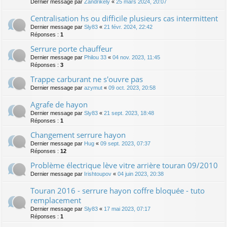
Dernier message par
Zandrikely
«
25 mars 2024, 20:07
Centralisation hs ou difficile plusieurs cas intermittent
Dernier message par
Sly83
«
21 févr. 2024, 22:42
Réponses :
1
Serrure porte chauffeur
Dernier message par
Philou 33
«
04 nov. 2023, 11:45
Réponses :
3
Trappe carburant ne s'ouvre pas
Dernier message par
azymut
«
09 oct. 2023, 20:58
Agrafe de hayon
Dernier message par
Sly83
«
21 sept. 2023, 18:48
Réponses :
1
Changement serrure hayon
Dernier message par
Hug
«
09 sept. 2023, 07:37
Réponses :
12
Problème électrique lève vitre arrière touran 09/2010
Dernier message par
Irishtoupov
«
04 juin 2023, 20:38
Touran 2016 - serrure hayon coffre bloquée - tuto
remplacement
Dernier message par
Sly83
«
17 mai 2023, 07:17
Réponses :
1