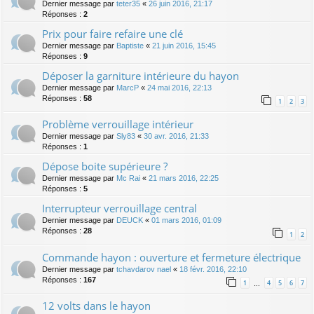
Dernier message par
teter35
«
26 juin 2016, 21:17
Réponses :
2
Prix pour faire refaire une clé
Dernier message par
Baptiste
«
21 juin 2016, 15:45
Réponses :
9
Déposer la garniture intérieure du hayon
Dernier message par
MarcP
«
24 mai 2016, 22:13
Réponses :
58
1
2
3
Problème verrouillage intérieur
Dernier message par
Sly83
«
30 avr. 2016, 21:33
Réponses :
1
Dépose boite supérieure ?
Dernier message par
Mc Rai
«
21 mars 2016, 22:25
Réponses :
5
Interrupteur verrouillage central
Dernier message par
DEUCK
«
01 mars 2016, 01:09
Réponses :
28
1
2
Commande hayon : ouverture et fermeture électrique
Dernier message par
tchavdarov nael
«
18 févr. 2016, 22:10
Réponses :
167
1
4
5
6
7
…
12 volts dans le hayon