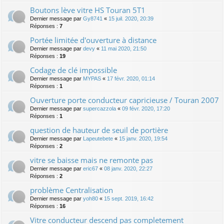
Boutons lève vitre HS Touran 5T1
Dernier message par
Gy8741
«
15 juil. 2020, 20:39
Réponses :
7
Portée limitée d'ouverture à distance
Dernier message par
devy
«
11 mai 2020, 21:50
Réponses :
19
Codage de clé impossible
Dernier message par
MYPAS
«
17 févr. 2020, 01:14
Réponses :
1
Ouverture porte conducteur capricieuse / Touran 2007
Dernier message par
supercazzola
«
09 févr. 2020, 17:20
Réponses :
1
question de hauteur de seuil de portière
Dernier message par
Lapeutebete
«
15 janv. 2020, 19:54
Réponses :
2
vitre se baisse mais ne remonte pas
Dernier message par
eric67
«
08 janv. 2020, 22:27
Réponses :
2
problème Centralisation
Dernier message par
yoh80
«
15 sept. 2019, 16:42
Réponses :
16
Vitre conducteur descend pas completement