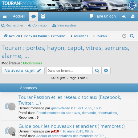
TouranPassion
Accueil
Faire un don
Le forum des propriétaires ou futurs acquéreurs du Volkswagen Touran
cc
Rechercher
or
Connexion
e
S’enregistrer
on
’e
ès
u
m
ne
nr
R
Accueil
Index du forum
Le touran dans ses versions I (V1 V2 V3) et II ...
Touran : les équipements électriques et électroniques
Touran : portes, hayon, capot, vitres, serrures, alarme, ...
e
ra
m
br
xi
eg
Touran : portes, hayon, capot, vitres, serrures,
c
pi
s
es
on
ist
alarme, ...
h
de
re
e
Modérateur :
Modérateurs
Rechercher
Recherche av
Nouveau sujet
r
r
c
137 sujets • Page
1
sur
1
h
Annonces
e
TouranPassion et les réseaux sociaux (Facebook,
r
Twitter, ...)
Dernier message par
gnanvofredy
«
13 oct. 2025, 16:19
Posté dans
Fonctionnement du site : avis, demande, observations, ...
Réponses :
6
Guide pour les nouveaux ( et anciens ) membres :)
Dernier message par
jef10
«
10 mars 2013, 09:39
Posté dans
Accueil et présentations des membres de TP :)