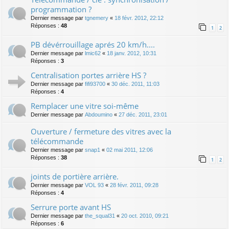
programmation ?
Dernier message par
tgnemery
«
18 févr. 2012, 22:12
Réponses :
48
1
2
PB dévérrouillage aprés 20 km/h....
Dernier message par
lmic62
«
18 janv. 2012, 10:31
Réponses :
3
Centralisation portes arrière HS ?
Dernier message par
fifi93700
«
30 déc. 2011, 11:03
Réponses :
4
Remplacer une vitre soi-même
Dernier message par
Abdoumino
«
27 déc. 2011, 23:01
Ouverture / fermeture des vitres avec la
télécommande
Dernier message par
snap1
«
02 mai 2011, 12:06
Réponses :
38
1
2
joints de portière arrière.
Dernier message par
VOL 93
«
28 févr. 2011, 09:28
Réponses :
4
Serrure porte avant HS
Dernier message par
the_squal31
«
20 oct. 2010, 09:21
Réponses :
6