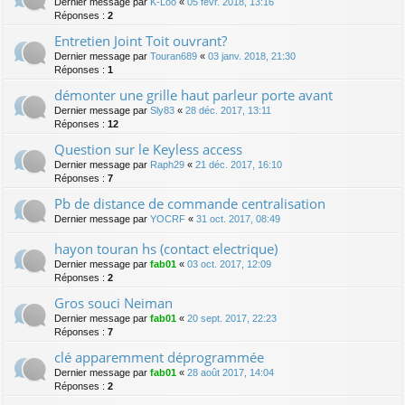
Dernier message par
K-Loo
«
05 févr. 2018, 13:16
Réponses :
2
Entretien Joint Toit ouvrant?
Dernier message par
Touran689
«
03 janv. 2018, 21:30
Réponses :
1
démonter une grille haut parleur porte avant
Dernier message par
Sly83
«
28 déc. 2017, 13:11
Réponses :
12
Question sur le Keyless access
Dernier message par
Raph29
«
21 déc. 2017, 16:10
Réponses :
7
Pb de distance de commande centralisation
Dernier message par
YOCRF
«
31 oct. 2017, 08:49
hayon touran hs (contact electrique)
Dernier message par
fab01
«
03 oct. 2017, 12:09
Réponses :
2
Gros souci Neiman
Dernier message par
fab01
«
20 sept. 2017, 22:23
Réponses :
7
clé apparemment déprogrammée
Dernier message par
fab01
«
28 août 2017, 14:04
Réponses :
2