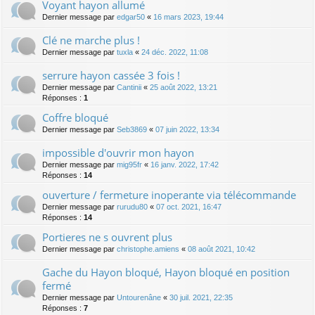
Voyant hayon allumé
Dernier message par
edgar50
«
16 mars 2023, 19:44
Clé ne marche plus !
Dernier message par
tuxla
«
24 déc. 2022, 11:08
serrure hayon cassée 3 fois !
Dernier message par
Cantinii
«
25 août 2022, 13:21
Réponses :
1
Coffre bloqué
Dernier message par
Seb3869
«
07 juin 2022, 13:34
impossible d'ouvrir mon hayon
Dernier message par
mig95fr
«
16 janv. 2022, 17:42
Réponses :
14
ouverture / fermeture inoperante via télécommande
Dernier message par
rurudu80
«
07 oct. 2021, 16:47
Réponses :
14
Portieres ne s ouvrent plus
Dernier message par
christophe.amiens
«
08 août 2021, 10:42
Gache du Hayon bloqué, Hayon bloqué en position
fermé
Dernier message par
Untourenâne
«
30 juil. 2021, 22:35
Réponses :
7