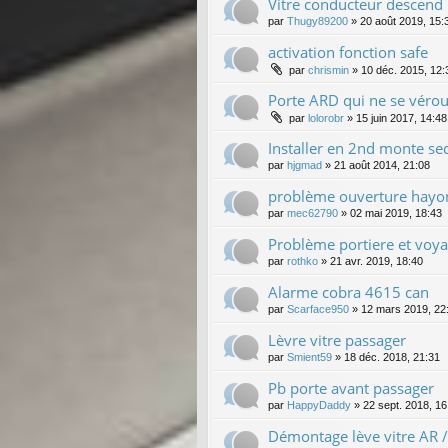
Vitre conducteur descend
par
Thugy89200
»
20 août 2019, 15:
activation fonction safe
par
chrismin
»
10 déc. 2015, 12:
Porte ARD qui ne se véroui
par
lolorobr
»
15 juin 2017, 14:48
Installer en 2nd monte sec
par
hjgmad
»
21 août 2014, 21:08
problème ouverture hayo
par
mec62790
»
02 mai 2019, 18:43
Problème portiere et voya
par
rothko
»
21 avr. 2019, 18:40
Alarme cobra 4615 can
par
Scarface950
»
12 mars 2019, 22
Lèvre vitre passager
par
Smient59
»
18 déc. 2018, 21:31
Pb porte avant passager
par
HappyDaddy
»
22 sept. 2018, 16
Démontage lève vitre AR 