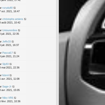
6 janv. 2022, 17:42
ar
rurudu80
7 oct. 2021, 16:47
ar
christophe.amiens
8 août 2021, 10:42
ar
Untourenâne
 juil. 2021, 22:35
ar
Jeffx33
 juil. 2021, 16:37
ar
Pascal17
4 juin 2021, 21:24
ar
Sly83
8 mai 2021, 22:36
ar
fsbrnl
5 avr. 2021, 11:08
ar
Sage-Jr
3 avr. 2021, 15:05
ar
Niko VR6
6 févr. 2021, 10:36