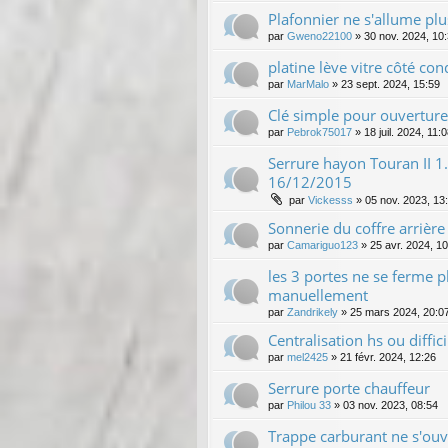
Plafonnier ne s'allume plu
par
Gweno22100
»
30 nov. 2024, 10
platine lève vitre côté c
par
MarMalo
»
23 sept. 2024, 15:59
Clé simple pour ouvertur
par
Pebrok75017
»
18 juil. 2024, 11:
Serrure hayon Touran II 
16/12/2015
par
Vickesss
»
05 nov. 2023, 13
Sonnerie du coffre arrière
par
Camariguo123
»
25 avr. 2024, 1
les 3 portes ne se ferme p
manuellement
par
Zandrikely
»
25 mars 2024, 20:0
Centralisation hs ou diffic
par
mel2425
»
21 févr. 2024, 12:26
Serrure porte chauffeur
par
Philou 33
»
03 nov. 2023, 08:54
Trappe carburant ne s'ouv