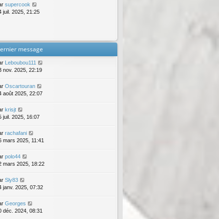
ar
supercook
 juil. 2025, 21:25
ernier message
ar
Leboubou111
3 nov. 2025, 22:19
ar
Oscartouran
4 août 2025, 22:07
ar
krisjt
 juil. 2025, 16:07
ar
rachafani
6 mars 2025, 11:41
ar
polo44
2 mars 2025, 18:22
ar
Sly83
4 janv. 2025, 07:32
ar
Georges
0 déc. 2024, 08:31