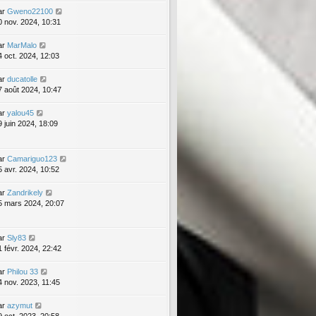
ar
Gweno22100
0 nov. 2024, 10:31
ar
MarMalo
4 oct. 2024, 12:03
ar
ducatolle
7 août 2024, 10:47
ar
yalou45
9 juin 2024, 18:09
ar
Camariguo123
5 avr. 2024, 10:52
ar
Zandrikely
5 mars 2024, 20:07
ar
Sly83
1 févr. 2024, 22:42
ar
Philou 33
4 nov. 2023, 11:45
ar
azymut