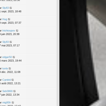
9 oct. 2023, 20:58
ar
Sly83
1 sept. 2023, 18:48
ar
Hug
9 sept. 2023, 07:37
ar
Irishtoupov
4 juin 2023, 20:38
ar
Sly83
7 mai 2023, 07:17
ar
edgar50
6 mars 2023, 19:44
ar
tuxla
4 déc. 2022, 11:08
ar
Cantinii
5 août 2022, 13:21
ar
Seb3869
7 juin 2022, 13:34
ar
mig95fr