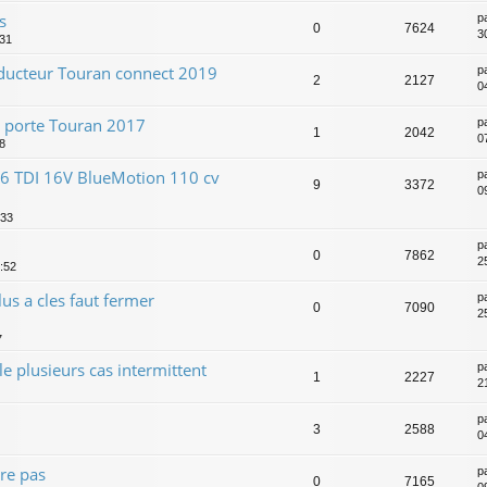
s
p
0
7624
3
:31
onducteur Touran connect 2019
p
2
2127
0
e porte Touran 2017
p
1
2042
0
08
1.6 TDI 16V BlueMotion 110 cv
p
9
3372
0
:33
p
0
7862
2
0:52
lus a cles faut fermer
p
0
7090
2
7
ile plusieurs cas intermittent
p
1
2227
2
p
3
2588
0
re pas
p
0
7165