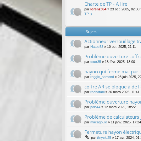
Charte de TP - A lire
par
lorenz054
»
23 oct. 2005, 02:00
TP :)
Sujets
Actionneur verrouillage t
par
Hatos53
»
10 oct. 2025, 21:11
Problème ouverture coffr
par
teter35
»
18 févr. 2025, 13:00
hayon qui ferme mal par 
par
reggie_hamond
»
28 juin 2025, 2
coffre AR se bloque à de l
par
rachafani
»
26 mars 2025, 11:41
Problème ouverture hayo
par
polo44
»
12 mars 2025, 18:22
Problème de calculateurs 
par
macagoule
»
11 janv. 2025, 17:24
Fermeture hayon électriq
par
thryclo25
»
17 avr. 2024, 01