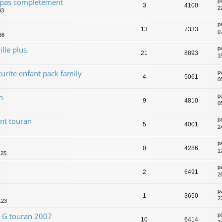
 pas completement
p
3
4100
2
33
p
13
7333
07
38
lle plus.
p
21
8893
1
urite enfant pack family
p
4
5061
0
n
p
9
4810
0
nt touran
p
5
4001
2
p
0
4286
1
:25
p
2
6491
2
p
1
3650
2
:23
/ G touran 2007
p
10
6414