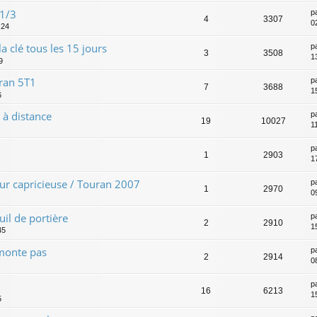
 1/3
p
4
3307
0
:24
a clé tous les 15 jours
p
3
3508
1
9
uran 5T1
p
7
3688
15
6
 à distance
p
19
10027
1
p
1
2903
1
ur capricieuse / Touran 2007
p
1
2970
0
il de portière
p
2
2910
1
45
emonte pas
p
2
2914
0
p
16
6213
1
5