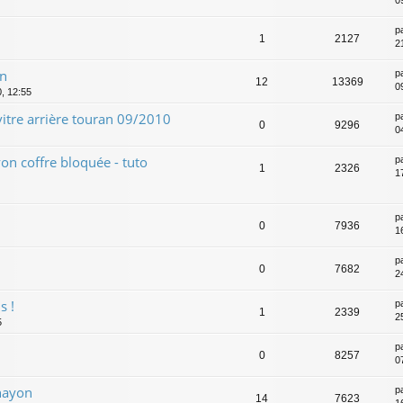
0
p
1
2127
2
on
p
12
13369
0
0, 12:55
vitre arrière touran 09/2010
p
0
9296
0
on coffre bloquée - tuto
p
1
2326
1
p
0
7936
1
p
0
7682
2
s !
p
1
2339
2
5
p
0
8257
0
hayon
p
14
7623