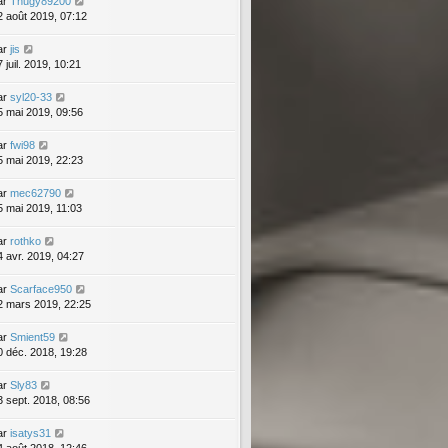
ar
Thugy89200
2 août 2019, 07:12
ar
jis
 juil. 2019, 10:21
ar
syl20-33
5 mai 2019, 09:56
ar
fwi98
5 mai 2019, 22:23
ar
mec62790
5 mai 2019, 11:03
ar
rothko
4 avr. 2019, 04:27
ar
Scarface950
2 mars 2019, 22:25
ar
Smient59
0 déc. 2018, 19:28
ar
Sly83
3 sept. 2018, 08:56
ar
isatys31