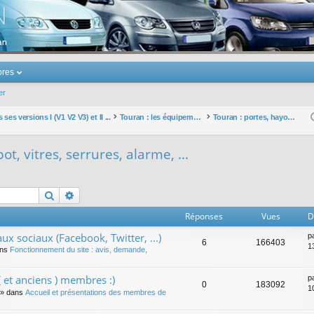
u Volkswagen Touran
res
er
ses versions I (V1 V2 V3) et II ...
Touran : les équipements électriques et électroniques
Touran : portes, hayon, capot, vitres, serrures, alarme, ...
t, vitres, serrures, alarme, ...
Rechercher
Recherche avancée
Réponses
Vues
D
ux sociaux (Facebook, Twitter, ...)
p
6
166403
1
ans
Fonctionnement du site : avis, demande,
 et anciens ) membres :)
p
0
183092
1
» dans
Accueil et présentations des membres de