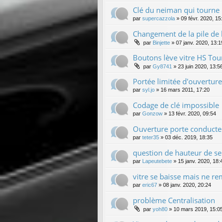
Clé du neiman qui tourne
par
supercazzola
»
09 févr. 2020, 15
Changement de la pile de l
par
Binjette
»
07 janv. 2020, 13:1
Boutons lève vitre HS To
par
Gy8741
»
23 juin 2020, 13:5
Portée limitée d'ouverture
par
syl.jo
»
16 mars 2011, 17:20
Codage de clé impossible
par
Gonzow
»
13 févr. 2020, 09:54
Ouverture porte conducte
par
teter35
»
03 déc. 2019, 18:35
question de hauteur de seu
par
Lapeutebete
»
15 janv. 2020, 18:
vitre se baisse mais ne r
par
eric67
»
08 janv. 2020, 20:24
problème Centralisation
par
yoh80
»
10 mars 2019, 15:0