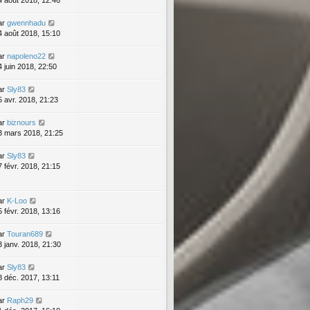
4 août 2018, 12:46
ar
gwennhadu
4 août 2018, 15:10
ar
napoleno22
4 juin 2018, 22:50
ar
Sly83
5 avr. 2018, 21:23
ar
biznours
3 mars 2018, 21:25
ar
Sly83
7 févr. 2018, 21:15
ar
K-Loo
5 févr. 2018, 13:16
ar
Touran689
3 janv. 2018, 21:30
ar
Sly83
8 déc. 2017, 13:11
ar
Raph29