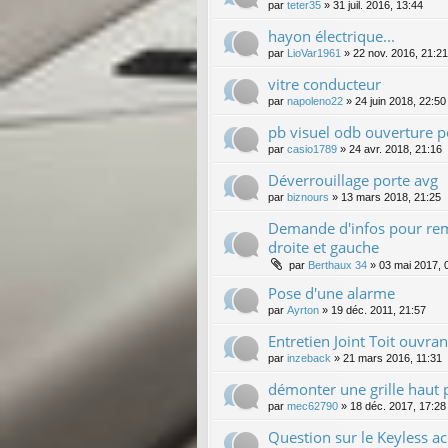
par
teter35
»
31 juil. 2016, 13:44
hayon électrique...
par
LioVar1961
»
22 nov. 2016, 21:21
vitre conducteur
par
napoleno22
»
24 juin 2018, 22:50
pb visuel odb ouverture p
par
casio1789
»
24 avr. 2018, 21:16
Déverrouillage porte avg
par
biznours
»
13 mars 2018, 21:25
Demande d'infos pour rem
droite et gauche
par
Berthaux 34
»
03 mai 2017, 
Pose d'une alarme
par
Ayrton
»
19 déc. 2011, 21:57
Entretien Joint Toit ouvran
par
inzeback
»
21 mars 2016, 11:31
démonter une grille haut 
par
mec62790
»
18 déc. 2017, 17:28
Question sur le Keyless a