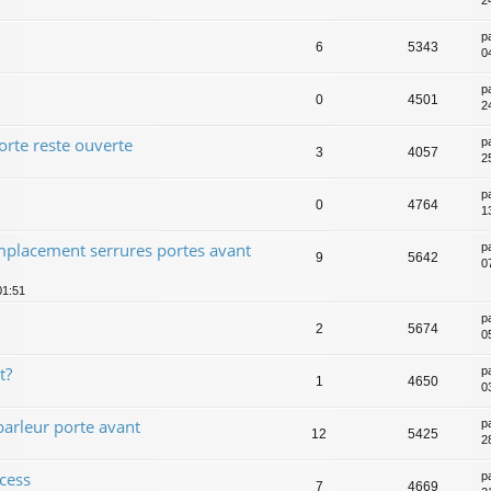
2
p
6
5343
0
p
0
4501
2
orte reste ouverte
p
3
4057
2
p
0
4764
1
placement serrures portes avant
p
9
5642
0
01:51
p
2
5674
0
t?
p
1
4650
0
parleur porte avant
p
12
5425
2
ccess
p
7
4669