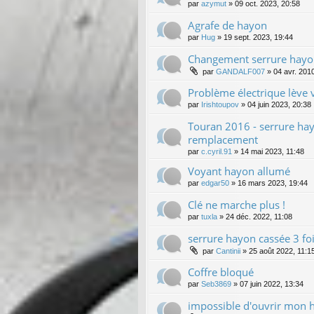
par
azymut
»
09 oct. 2023, 20:58
Agrafe de hayon
par
Hug
»
19 sept. 2023, 19:44
Changement serrure hay
par
GANDALF007
»
04 avr. 201
Problème électrique lève 
par
Irishtoupov
»
04 juin 2023, 20:38
Touran 2016 - serrure hay
remplacement
par
c.cyril.91
»
14 mai 2023, 11:48
Voyant hayon allumé
par
edgar50
»
16 mars 2023, 19:44
Clé ne marche plus !
par
tuxla
»
24 déc. 2022, 11:08
serrure hayon cassée 3 foi
par
Cantinii
»
25 août 2022, 11:1
Coffre bloqué
par
Seb3869
»
07 juin 2022, 13:34
impossible d'ouvrir mon 