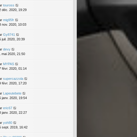
ar
touross
2 déc. 2020, 19:29
ar
mig95fr
3 nov. 2020, 10:03
ar
Gy8741
 juil. 2020, 20:39
ar
devy
1 mai 2020, 21:50
ar
MYPAS
7 févr. 2020, 01:14
ar
supercazzola
9 févr. 2020, 17:20
ar
Lapeutebete
5 janv. 2020, 19:54
ar
eric67
8 janv. 2020, 22:27
ar
yoh80
5 sept. 2019, 16:42