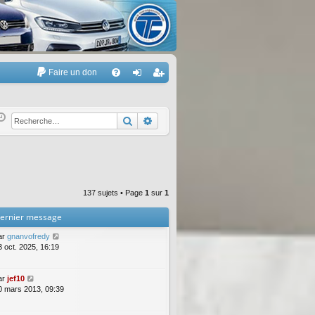
Faire un don
A
FA
on
’e
Q
ne
nr
Rechercher
Recherche avancée
xi
eg
on
ist
re
137 sujets • Page
1
sur
1
r
ernier message
ar
gnanvofredy
3 oct. 2025, 16:19
ar
jef10
0 mars 2013, 09:39