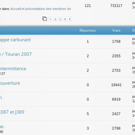
p
121
731117
14
» dans
Accueil et présentations des membres de
1
2
3
4
5
Réponses
Vues
D
rappe carburant
p
1
1758
0
e / Touran 2007
p
2
2355
2
intermittence
p
2
2753
15
2:27
'ouverture
p
0
19441
2
n
p
0
6919
1
J387 et J389
p
5
2427
1
ue.
p
3
2798
1
:36