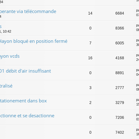
1
:34
operante via télécommande
p
14
6684
0
4
s
p
0
8366
0
1, 10:42
ayon bloqué en position fermé
p
7
6005
30
ayon vcds
p
16
4168
24
 débit d'air insuffisant
p
0
8891
0
tralisé
p
3
2777
0
stationement dans box
p
2
3279
1
actionne et se desactionne
p
0
7206
0
p
0
7402
1