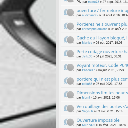
par
manu73
»
27 sept. 2016, 13
ouverture / fermeture in
par
audimanrs2
»
01 août 2016, 18:4
Portieres ne s ouvrent plu
par
christophe.amiens
»
08 août 202
Gache du Hayon bloqué, H
par
Martlse
»
08 oct. 2017, 19:05
Perte codage ouverture h
par
Jeffx33
»
04 juil. 2021, 08:31
Voyant moteur. Code P0401
par
Pascal17
»
04 juin 2021, 21:24
portiere qui n'est plus cen
par
tofdu85
»
07 mai 2021, 17:32
Dimensions limites pour 
par
fsbrnl
»
13 avr. 2021, 15:06
Verrouillage des portes s’
par
Sage-Jr
»
03 avr. 2021, 15:05
Ouverture impossible
par
Niko VR6
»
16 févr. 2021, 10:36