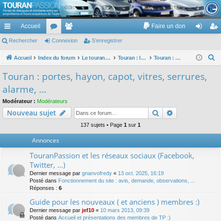
TouranPassion
Accueil
Faire un don
Le forum des propriétaires ou futurs acquéreurs du Volkswagen Touran
cc
Rechercher
or
Connexion
e
S’enregistrer
on
’e
ès
u
m
ne
nr
R
Accueil
Index du forum
Le touran dans ses versions I (V1 V2 V3) et II ...
Touran : les équipements électriques et électroniques
Touran : portes, hayon, capot, vitres, serrures, alarme, ...
e
ra
m
br
xi
eg
Touran : portes, hayon, capot, vitres, serrures,
c
pi
s
es
on
ist
alarme, ...
h
de
re
e
Modérateur :
Modérateurs
Rechercher
Recherche av
Nouveau sujet
r
r
c
137 sujets • Page
1
sur
1
h
Annonces
e
TouranPassion et les réseaux sociaux (Facebook,
r
Twitter, ...)
Dernier message par
gnanvofredy
«
13 oct. 2025, 16:19
Posté dans
Fonctionnement du site : avis, demande, observations, ...
Réponses :
6
Guide pour les nouveaux ( et anciens ) membres :)
Dernier message par
jef10
«
10 mars 2013, 09:39
Posté dans
Accueil et présentations des membres de TP :)