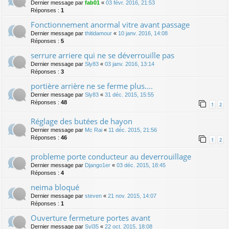
Dernier message par
fab01
«
03 févr. 2016, 21:53
Réponses :
1
Fonctionnement anormal vitre avant passage
Dernier message par
thitidamour
«
10 janv. 2016, 14:08
Réponses :
5
serrure arriere qui ne se déverrouille pas
Dernier message par
Sly83
«
03 janv. 2016, 13:14
Réponses :
3
portière arrière ne se ferme plus....
Dernier message par
Sly83
«
31 déc. 2015, 15:55
Réponses :
48
1
2
Réglage des butées de hayon
Dernier message par
Mc Rai
«
11 déc. 2015, 21:56
Réponses :
46
1
2
probleme porte conducteur au deverrouillage
Dernier message par
Django1er
«
03 déc. 2015, 18:45
Réponses :
4
neima bloqué
Dernier message par
steven
«
21 nov. 2015, 14:07
Réponses :
1
Ouverture fermeture portes avant
Dernier message par
Syl35
«
22 oct. 2015, 18:08