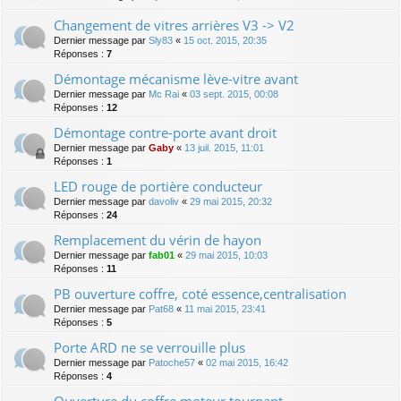
Changement de vitres arrières V3 -> V2
Dernier message par
Sly83
«
15 oct. 2015, 20:35
Réponses :
7
Démontage mécanisme lève-vitre avant
Dernier message par
Mc Rai
«
03 sept. 2015, 00:08
Réponses :
12
Démontage contre-porte avant droit
Dernier message par
Gaby
«
13 juil. 2015, 11:01
Réponses :
1
LED rouge de portière conducteur
Dernier message par
davoliv
«
29 mai 2015, 20:32
Réponses :
24
Remplacement du vérin de hayon
Dernier message par
fab01
«
29 mai 2015, 10:03
Réponses :
11
PB ouverture coffre, coté essence,centralisation
Dernier message par
Pat68
«
11 mai 2015, 23:41
Réponses :
5
Porte ARD ne se verrouille plus
Dernier message par
Patoche57
«
02 mai 2015, 16:42
Réponses :
4
Ouverture du coffre moteur tournant