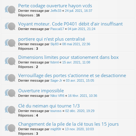
Perte codage ouverture hayon vcds
Dernier message par
Jeffx33
«
24 juil. 2021, 16:37
Réponses :
16
Voyant moteur. Code P0401 débit d'air insuffisant
Dernier message par
Pascal17
«
04 juin 2021, 21:24
portiere qui n'est plus centralisé
Dernier message par
Sly83
«
08 mai 2021, 22:36
Réponses :
3
Dimensions limites pour stationement dans box
Dernier message par
fsbrnl
«
15 avr. 2021, 11:08
Réponses :
2
Verrouillage des portes s’actionne et se desactionne
Dernier message par
Sage-Jr
«
03 avr. 2021, 15:05
Ouverture impossible
Dernier message par
Niko VR6
«
16 févr. 2021, 10:36
Clé du neiman qui tourne 1/3
Dernier message par
touross
«
02 déc. 2020, 19:29
Réponses :
4
Changement de la pile de la clé tous les 15 jours
Dernier message par
mig95fr
«
13 nov. 2020, 10:03
Réponses :
3