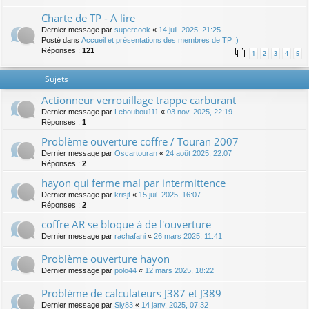
Charte de TP - A lire
Dernier message par
supercook
«
14 juil. 2025, 21:25
Posté dans
Accueil et présentations des membres de TP :)
Réponses :
121
1
2
3
4
5
Sujets
Actionneur verrouillage trappe carburant
Dernier message par
Leboubou111
«
03 nov. 2025, 22:19
Réponses :
1
Problème ouverture coffre / Touran 2007
Dernier message par
Oscartouran
«
24 août 2025, 22:07
Réponses :
2
hayon qui ferme mal par intermittence
Dernier message par
krisjt
«
15 juil. 2025, 16:07
Réponses :
2
coffre AR se bloque à de l'ouverture
Dernier message par
rachafani
«
26 mars 2025, 11:41
Problème ouverture hayon
Dernier message par
polo44
«
12 mars 2025, 18:22
Problème de calculateurs J387 et J389
Dernier message par
Sly83
«
14 janv. 2025, 07:32