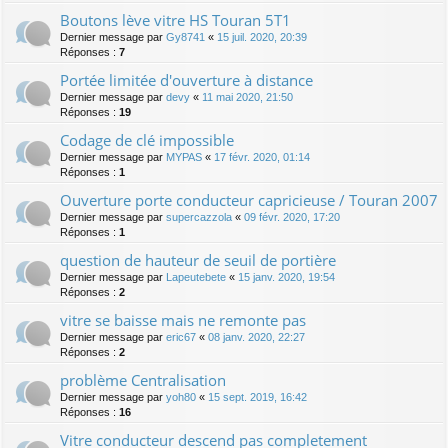
Boutons lève vitre HS Touran 5T1
Dernier message par
Gy8741
«
15 juil. 2020, 20:39
Réponses :
7
Portée limitée d'ouverture à distance
Dernier message par
devy
«
11 mai 2020, 21:50
Réponses :
19
Codage de clé impossible
Dernier message par
MYPAS
«
17 févr. 2020, 01:14
Réponses :
1
Ouverture porte conducteur capricieuse / Touran 2007
Dernier message par
supercazzola
«
09 févr. 2020, 17:20
Réponses :
1
question de hauteur de seuil de portière
Dernier message par
Lapeutebete
«
15 janv. 2020, 19:54
Réponses :
2
vitre se baisse mais ne remonte pas
Dernier message par
eric67
«
08 janv. 2020, 22:27
Réponses :
2
problème Centralisation
Dernier message par
yoh80
«
15 sept. 2019, 16:42
Réponses :
16
Vitre conducteur descend pas completement