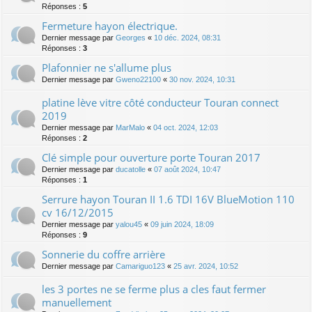
Réponses :
5
Fermeture hayon électrique.
Dernier message par
Georges
«
10 déc. 2024, 08:31
Réponses :
3
Plafonnier ne s'allume plus
Dernier message par
Gweno22100
«
30 nov. 2024, 10:31
platine lève vitre côté conducteur Touran connect
2019
Dernier message par
MarMalo
«
04 oct. 2024, 12:03
Réponses :
2
Clé simple pour ouverture porte Touran 2017
Dernier message par
ducatolle
«
07 août 2024, 10:47
Réponses :
1
Serrure hayon Touran II 1.6 TDI 16V BlueMotion 110
cv 16/12/2015
Dernier message par
yalou45
«
09 juin 2024, 18:09
Réponses :
9
Sonnerie du coffre arrière
Dernier message par
Camariguo123
«
25 avr. 2024, 10:52
les 3 portes ne se ferme plus a cles faut fermer
manuellement