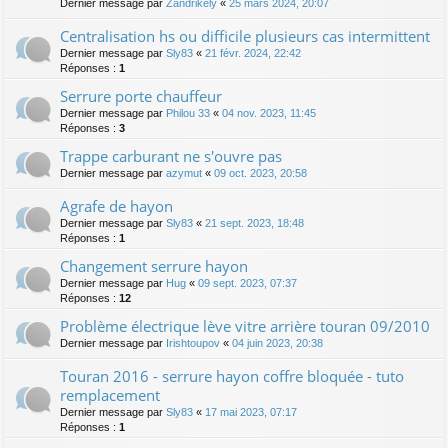
Dernier message par
Zandrikely
«
25 mars 2024, 20:07
Centralisation hs ou difficile plusieurs cas intermittent
Dernier message par
Sly83
«
21 févr. 2024, 22:42
Réponses :
1
Serrure porte chauffeur
Dernier message par
Philou 33
«
04 nov. 2023, 11:45
Réponses :
3
Trappe carburant ne s'ouvre pas
Dernier message par
azymut
«
09 oct. 2023, 20:58
Agrafe de hayon
Dernier message par
Sly83
«
21 sept. 2023, 18:48
Réponses :
1
Changement serrure hayon
Dernier message par
Hug
«
09 sept. 2023, 07:37
Réponses :
12
Problème électrique lève vitre arrière touran 09/2010
Dernier message par
Irishtoupov
«
04 juin 2023, 20:38
Touran 2016 - serrure hayon coffre bloquée - tuto
remplacement
Dernier message par
Sly83
«
17 mai 2023, 07:17
Réponses :
1