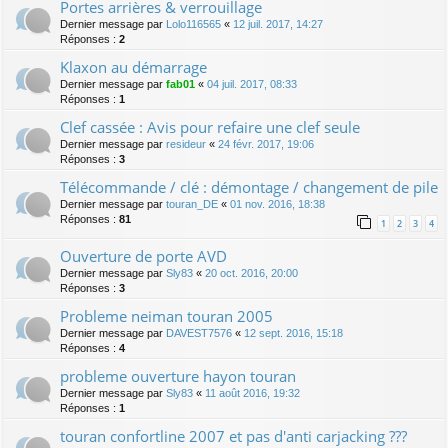
Portes arrières & verrouillage
Dernier message par
Lolo116565
«
12 juil. 2017, 14:27
Réponses :
2
Klaxon au démarrage
Dernier message par
fab01
«
04 juil. 2017, 08:33
Réponses :
1
Clef cassée : Avis pour refaire une clef seule
Dernier message par
resideur
«
24 févr. 2017, 19:06
Réponses :
3
Télécommande / clé : démontage / changement de pile
Dernier message par
touran_DE
«
01 nov. 2016, 18:38
Réponses :
81
1
2
3
4
Ouverture de porte AVD
Dernier message par
Sly83
«
20 oct. 2016, 20:00
Réponses :
3
Probleme neiman touran 2005
Dernier message par
DAVEST7576
«
12 sept. 2016, 15:18
Réponses :
4
probleme ouverture hayon touran
Dernier message par
Sly83
«
11 août 2016, 19:32
Réponses :
1
touran confortline 2007 et pas d'anti carjacking ???