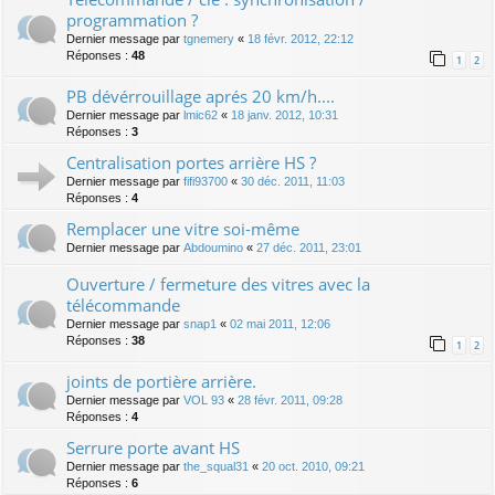
programmation ?
Dernier message par
tgnemery
«
18 févr. 2012, 22:12
Réponses :
48
1
2
PB dévérrouillage aprés 20 km/h....
Dernier message par
lmic62
«
18 janv. 2012, 10:31
Réponses :
3
Centralisation portes arrière HS ?
Dernier message par
fifi93700
«
30 déc. 2011, 11:03
Réponses :
4
Remplacer une vitre soi-même
Dernier message par
Abdoumino
«
27 déc. 2011, 23:01
Ouverture / fermeture des vitres avec la
télécommande
Dernier message par
snap1
«
02 mai 2011, 12:06
Réponses :
38
1
2
joints de portière arrière.
Dernier message par
VOL 93
«
28 févr. 2011, 09:28
Réponses :
4
Serrure porte avant HS
Dernier message par
the_squal31
«
20 oct. 2010, 09:21
Réponses :
6