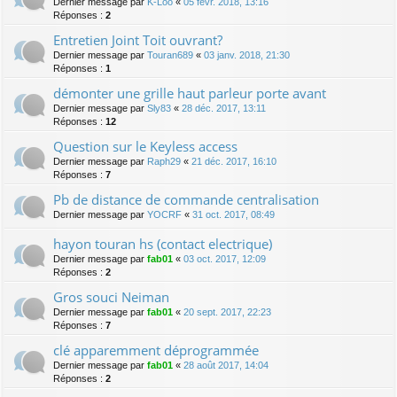
Dernier message par
K-Loo
«
05 févr. 2018, 13:16
Réponses :
2
Entretien Joint Toit ouvrant?
Dernier message par
Touran689
«
03 janv. 2018, 21:30
Réponses :
1
démonter une grille haut parleur porte avant
Dernier message par
Sly83
«
28 déc. 2017, 13:11
Réponses :
12
Question sur le Keyless access
Dernier message par
Raph29
«
21 déc. 2017, 16:10
Réponses :
7
Pb de distance de commande centralisation
Dernier message par
YOCRF
«
31 oct. 2017, 08:49
hayon touran hs (contact electrique)
Dernier message par
fab01
«
03 oct. 2017, 12:09
Réponses :
2
Gros souci Neiman
Dernier message par
fab01
«
20 sept. 2017, 22:23
Réponses :
7
clé apparemment déprogrammée
Dernier message par
fab01
«
28 août 2017, 14:04
Réponses :
2