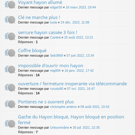
Voyant hayon allumé
Dernier message par
edgar50
«
16 mars 2023, 19:44
Clé ne marche plus !
Dernier message par
tuxla
«
24 déc. 2022, 11:08
serrure hayon cassée 3 fois !
Dernier message par
Cantinii
«
25 août 2022, 13:21
Réponses :
1
Coffre bloqué
Dernier message par
Seb3869
«
07 juin 2022, 13:34
impossible d'ouvrir mon hayon
Dernier message par
mig95fr
«
16 janv. 2022, 17:42
Réponses :
14
ouverture / fermeture inoperante via télécommande
Dernier message par
rurudu80
«
07 oct. 2021, 16:47
Réponses :
14
Portieres ne s ouvrent plus
Dernier message par
christophe.amiens
«
08 août 2021, 10:42
Gache du Hayon bloqué, Hayon bloqué en position
fermé
Dernier message par
Untourenâne
«
30 juil. 2021, 22:35
Réponses :
7