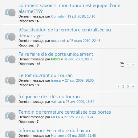
comment savoir si mon touran est équipé d'une
alarme?????
Dernier message par
Comodo
«
19 juil. 2010, 13:10
Réponses :
4
désactivation de la fermeture centralisée au
démarrage
Dernier message par
toutounoir
«
07 mars 2010, 22:46
Réponses :
8
Faire faire clé de porte uniquement
Dernier message par
fab01
«
01 déc. 2009, 09:08
Réponses :
46
1
2
Le toit ouvrant du Touran
Dernier message par
transal
«
27 avr. 2009, 16:00
Réponses :
80
1
2
3
4
fréquence des clés du touran
Dernier message par
valmax
«
07 avr. 2009, 16:54
Temoin de fermeture centralisée des portes
Dernier message par
MELR
«
27 nov. 2008, 19:24
Réponses :
7
Information- Fermeture du hayon
Dernier message par
Humane
«
05 mai 2008, 21:48