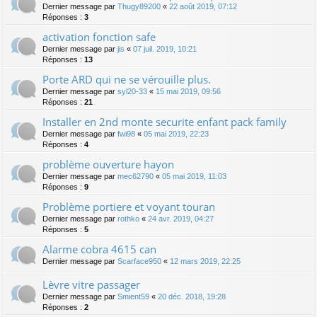
Dernier message par
Thugy89200
«
22 août 2019, 07:12
Réponses :
3
activation fonction safe
Dernier message par
jis
«
07 juil. 2019, 10:21
Réponses :
13
Porte ARD qui ne se vérouille plus.
Dernier message par
syl20-33
«
15 mai 2019, 09:56
Réponses :
21
Installer en 2nd monte securite enfant pack family
Dernier message par
fwi98
«
05 mai 2019, 22:23
Réponses :
4
problème ouverture hayon
Dernier message par
mec62790
«
05 mai 2019, 11:03
Réponses :
9
Problème portiere et voyant touran
Dernier message par
rothko
«
24 avr. 2019, 04:27
Réponses :
5
Alarme cobra 4615 can
Dernier message par
Scarface950
«
12 mars 2019, 22:25
Lèvre vitre passager
Dernier message par
Smient59
«
20 déc. 2018, 19:28
Réponses :
2