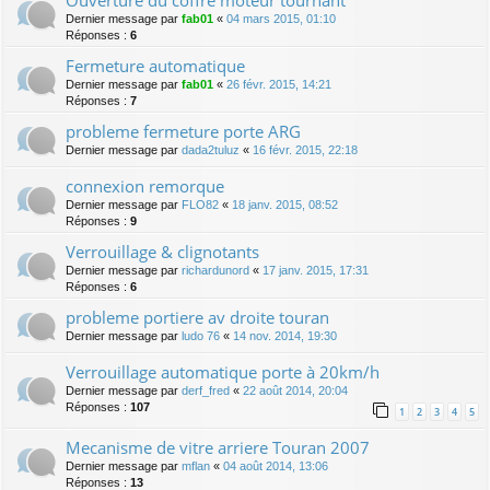
Dernier message par
fab01
«
04 mars 2015, 01:10
Réponses :
6
Fermeture automatique
Dernier message par
fab01
«
26 févr. 2015, 14:21
Réponses :
7
probleme fermeture porte ARG
Dernier message par
dada2tuluz
«
16 févr. 2015, 22:18
connexion remorque
Dernier message par
FLO82
«
18 janv. 2015, 08:52
Réponses :
9
Verrouillage & clignotants
Dernier message par
richardunord
«
17 janv. 2015, 17:31
Réponses :
6
probleme portiere av droite touran
Dernier message par
ludo 76
«
14 nov. 2014, 19:30
Verrouillage automatique porte à 20km/h
Dernier message par
derf_fred
«
22 août 2014, 20:04
Réponses :
107
1
2
3
4
5
Mecanisme de vitre arriere Touran 2007
Dernier message par
mflan
«
04 août 2014, 13:06
Réponses :
13