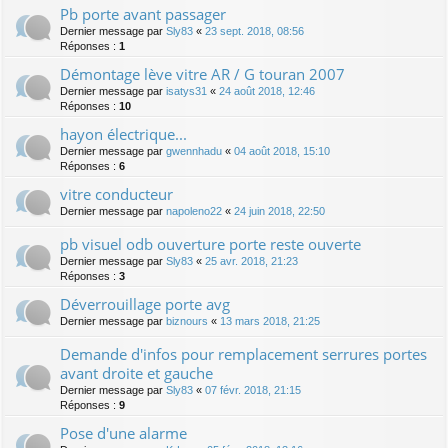
Pb porte avant passager
Dernier message par
Sly83
«
23 sept. 2018, 08:56
Réponses :
1
Démontage lève vitre AR / G touran 2007
Dernier message par
isatys31
«
24 août 2018, 12:46
Réponses :
10
hayon électrique...
Dernier message par
gwennhadu
«
04 août 2018, 15:10
Réponses :
6
vitre conducteur
Dernier message par
napoleno22
«
24 juin 2018, 22:50
pb visuel odb ouverture porte reste ouverte
Dernier message par
Sly83
«
25 avr. 2018, 21:23
Réponses :
3
Déverrouillage porte avg
Dernier message par
biznours
«
13 mars 2018, 21:25
Demande d'infos pour remplacement serrures portes
avant droite et gauche
Dernier message par
Sly83
«
07 févr. 2018, 21:15
Réponses :
9
Pose d'une alarme