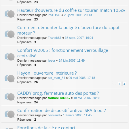
Réponses :
23
Hauteur d'ouverture du coffre sur touran match 105cv
Dernier message par
Phil DSG
«
25 janv. 2008, 20:13
Réponses :
23
Comment démonter la poigné d'ouverture du capot
moteur ?
Dernier message par
Franck67
«
15 sept. 2007, 16:21
Réponses :
3
Confort 9/2005 : fonctionnement verrouillage
centralisé
Dernier message par
liosor
«
14 juin 2007, 11:49
Réponses :
4
Hayon : ouverture intérieure ?
Dernier message par
pat_man_34
«
09 mai 2006, 17:18
Réponses :
26
1
2
CADDY prog. fermeture auto des portes ?
Dernier message par
touranTDIDSG
«
18 avr. 2006, 20:35
Réponses :
24
Confirmation de dispositif antivol SRA 6 ou 7
Dernier message par
bertrand
«
18 mars 2006, 11:45
Réponses :
2
Fonctions de la clé de contact