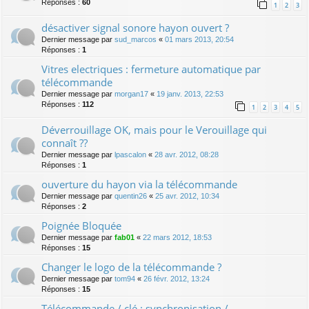
Réponses :
60
1
2
3
désactiver signal sonore hayon ouvert ?
Dernier message par
sud_marcos
«
01 mars 2013, 20:54
Réponses :
1
Vitres electriques : fermeture automatique par
télécommande
Dernier message par
morgan17
«
19 janv. 2013, 22:53
Réponses :
112
1
2
3
4
5
Déverrouillage OK, mais pour le Verouillage qui
connaît ??
Dernier message par
lpascalon
«
28 avr. 2012, 08:28
Réponses :
1
ouverture du hayon via la télécommande
Dernier message par
quentin26
«
25 avr. 2012, 10:34
Réponses :
2
Poignée Bloquée
Dernier message par
fab01
«
22 mars 2012, 18:53
Réponses :
15
Changer le logo de la télécommande ?
Dernier message par
tom94
«
26 févr. 2012, 13:24
Réponses :
15
Télécommande / clé : synchronisation /