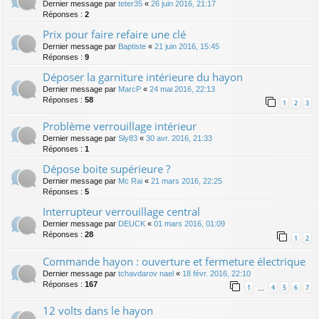
Dernier message par
teter35
«
26 juin 2016, 21:17
Réponses :
2
Prix pour faire refaire une clé
Dernier message par
Baptiste
«
21 juin 2016, 15:45
Réponses :
9
Déposer la garniture intérieure du hayon
Dernier message par
MarcP
«
24 mai 2016, 22:13
Réponses :
58
1
2
3
Problème verrouillage intérieur
Dernier message par
Sly83
«
30 avr. 2016, 21:33
Réponses :
1
Dépose boite supérieure ?
Dernier message par
Mc Rai
«
21 mars 2016, 22:25
Réponses :
5
Interrupteur verrouillage central
Dernier message par
DEUCK
«
01 mars 2016, 01:09
Réponses :
28
1
2
Commande hayon : ouverture et fermeture électrique
Dernier message par
tchavdarov nael
«
18 févr. 2016, 22:10
Réponses :
167
1
4
5
6
7
…
12 volts dans le hayon