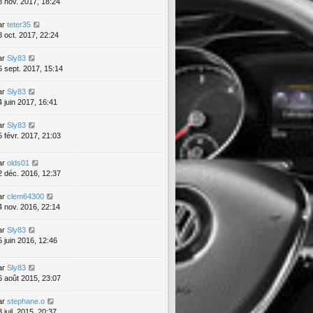
8 nov. 2017, 18:24
ar
teter35
8 oct. 2017, 22:24
ar
Sly83
6 sept. 2017, 15:14
ar
Sly83
4 juin 2017, 16:41
ar
Sly83
5 févr. 2017, 21:03
ar
olds01
2 déc. 2016, 12:37
ar
clem64300
4 nov. 2016, 22:14
ar
Sly83
5 juin 2016, 12:46
ar
Sly83
6 août 2015, 23:07
ar
stephane.o
 juil. 2015, 20:37