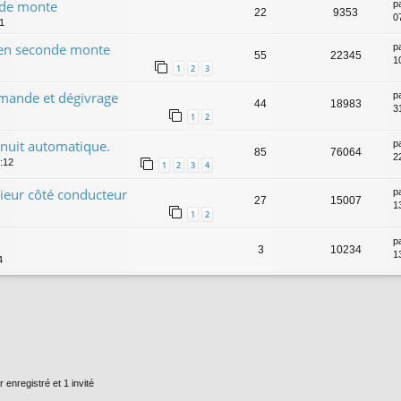
nde monte
p
22
9353
0
31
o en seconde monte
p
55
22345
1
1
2
3
mmande et dégivrage
p
44
18983
3
1
2
/nuit automatique.
p
85
76064
2
0:12
1
2
3
4
ieur côté conducteur
p
27
15007
1
1
2
p
3
10234
1
4
 enregistré et 1 invité