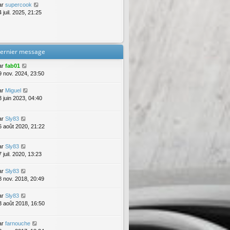
ar
supercook
 juil. 2025, 21:25
ernier message
ar
fab01
9 nov. 2024, 23:50
ar
Miguel
3 juin 2023, 04:40
ar
Sly83
6 août 2020, 21:22
ar
Sly83
 juil. 2020, 13:23
ar
Sly83
8 nov. 2018, 20:49
ar
Sly83
3 août 2018, 16:50
ar
farnouche