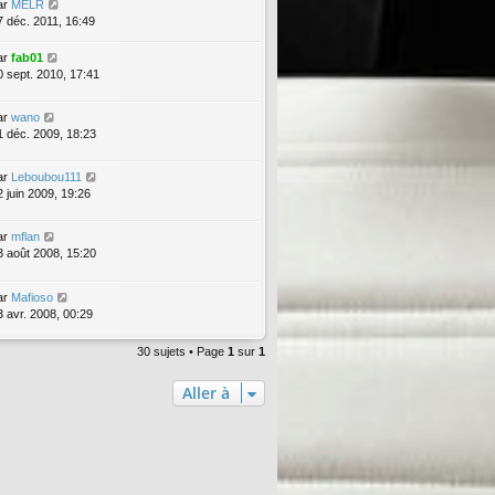
ar
MELR
7 déc. 2011, 16:49
ar
fab01
0 sept. 2010, 17:41
ar
wano
1 déc. 2009, 18:23
ar
Leboubou111
2 juin 2009, 19:26
ar
mflan
3 août 2008, 15:20
ar
Mafioso
3 avr. 2008, 00:29
30 sujets • Page
1
sur
1
Aller à