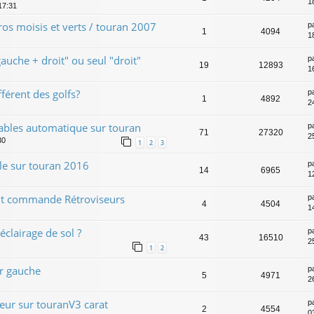
1
17:31
tros moisis et verts / touran 2007
p
1
4094
1
auche + droit" ou seul "droit"
p
19
12893
1
férent des golfs?
p
1
4892
2
tables automatique sur touran
p
71
27320
2
30
1
2
3
le sur touran 2016
p
14
6965
1
t commande Rétroviseurs
p
4
4504
1
clairage de sol ?
p
43
16510
2
1
2
r gauche
p
5
4971
2
eur sur touranV3 carat
p
2
4554
03