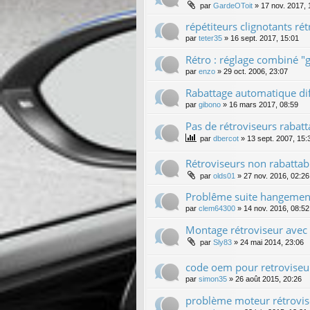
par
GardeOToit
»
17 nov. 2017, 
répétiteurs clignotants ré
par
teter35
»
16 sept. 2017, 15:01
Rétro : réglage combiné "g
par
enzo
»
29 oct. 2006, 23:07
Rabattage automatique dif
par
gibono
»
16 mars 2017, 08:59
Pas de rétroviseurs rabat
par
dbercot
»
13 sept. 2007, 15:
Rétroviseurs non rabattab
par
olds01
»
27 nov. 2016, 02:26
Problême suite hangemen
par
clem64300
»
14 nov. 2016, 08:52
Montage rétroviseur avec é
par
Sly83
»
24 mai 2014, 23:06
code oem pour retroviseu
par
simon35
»
26 août 2015, 20:26
problème moteur rétrovis