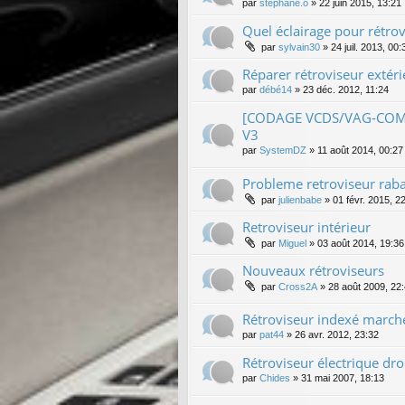
par
stephane.o
»
22 juin 2015, 13:21
Quel éclairage pour rétrov
par
sylvain30
»
24 juil. 2013, 00:
Réparer rétroviseur extér
par
débé14
»
23 déc. 2012, 11:24
[CODAGE VCDS/VAG-COM] C
V3
par
SystemDZ
»
11 août 2014, 00:27
Probleme retroviseur raba
par
julienbabe
»
01 févr. 2015, 2
Retroviseur intérieur
par
Miguel
»
03 août 2014, 19:36
Nouveaux rétroviseurs
par
Cross2A
»
28 août 2009, 22
Rétroviseur indexé marche
par
pat44
»
26 avr. 2012, 23:32
Rétroviseur électrique dro
par
Chides
»
31 mai 2007, 18:13