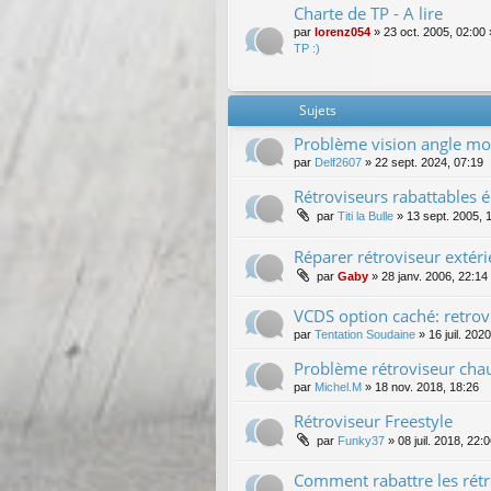
Charte de TP - A lire
par
lorenz054
»
23 oct. 2005, 02:00
TP :)
Sujets
Problème vision angle mor
par
Delf2607
»
22 sept. 2024, 07:19
Rétroviseurs rabattables é
par
Titi la Bulle
»
13 sept. 2005, 
Réparer rétroviseur extéri
par
Gaby
»
28 janv. 2006, 22:14
VCDS option caché: retro
par
Tentation Soudaine
»
16 juil. 202
Problème rétroviseur cha
par
Michel.M
»
18 nov. 2018, 18:26
Rétroviseur Freestyle
par
Funky37
»
08 juil. 2018, 22:
Comment rabattre les rétr