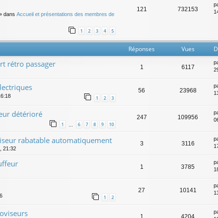
p
121
732153
14
» dans
Accueil et présentations des membres de
1
2
3
4
5
Réponses
Vues
D
t rétro passager
p
1
6117
2
lectriques
p
56
23968
1
16:18
1
2
3
eur détérioré
p
247
109956
0
1
6
7
8
9
10
…
viseur rabatable automatiquement
p
3
3116
17
0, 21:32
uffeur
p
1
3785
1
p
27
10141
1
06
1
2
oviseurs
p
1
4204