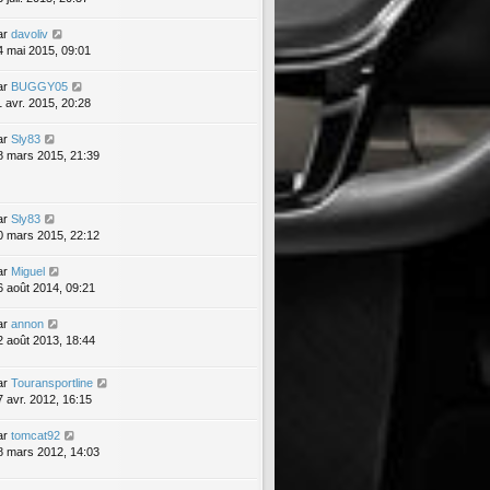
ar
davoliv
4 mai 2015, 09:01
ar
BUGGY05
1 avr. 2015, 20:28
ar
Sly83
8 mars 2015, 21:39
ar
Sly83
0 mars 2015, 22:12
ar
Miguel
6 août 2014, 09:21
ar
annon
2 août 2013, 18:44
ar
Touransportline
7 avr. 2012, 16:15
ar
tomcat92
8 mars 2012, 14:03