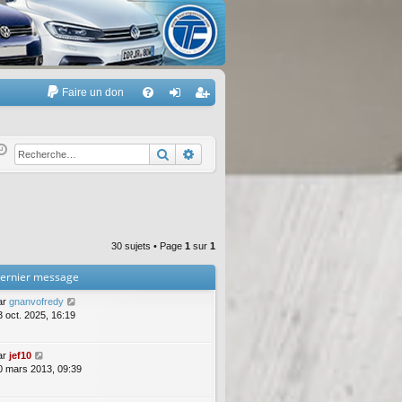
Faire un don
A
FA
on
’e
Q
ne
nr
Rechercher
Recherche avancée
xi
eg
on
ist
re
30 sujets • Page
1
sur
1
r
ernier message
ar
gnanvofredy
3 oct. 2025, 16:19
ar
jef10
0 mars 2013, 09:39