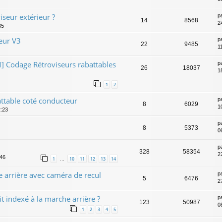
iseur extérieur ?
p
14
8568
2
35
ieur V3
p
22
9485
1
odage Rétroviseurs rabattables
p
26
18037
1
1
2
ttable coté conducteur
p
8
6029
1
2:23
p
8
5373
0
p
328
58354
2
:46
1
10
11
12
13
14
…
 arrière avec caméra de recul
p
5
6476
2
it indexé à la marche arrière ?
p
123
50987
0
1
2
3
4
5