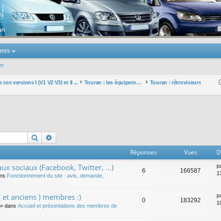
u Volkswagen Touran
res
er
ses versions I (V1 V2 V3) et II ...
Touran : les équipements électriques et électroniques
Touran : rétroviseurs
Rechercher
Recherche avancée
Réponses
Vues
D
ux sociaux (Facebook, Twitter, ...)
p
6
166587
1
ans
Fonctionnement du site : avis, demande,
 et anciens ) membres :)
p
0
183292
1
» dans
Accueil et présentations des membres de