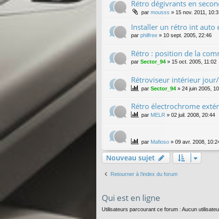
Rétro dégivrants en seco
par
mousss
»
15 nov. 2011, 10:
Installer un rétro int aut
par
philfree
»
10 sept. 2005, 22:46
Rétro : position de la co
par
Sector_94
»
15 oct. 2005, 11:02
Rétroviseur intérieur jour
par
Sector_94
»
24 juin 2005, 1
Rétro électrochrome extér
par
MELR
»
02 juil. 2008, 20:44
par
Mafioso
»
09 avr. 2008, 10:2
Nouveau sujet
Retourner à l’index du forum
Qui est en ligne
Utilisateurs parcourant ce forum : Aucun utilisateur