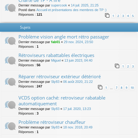
Charte de TP - A lire
Dernier message par
supercook
«
14 juil. 2025, 21:25
Posté dans
Accueil et présentations des membres de TP :)
Réponses :
121
1
2
3
4
5
Sujets
Problème vision angle mort rétro passager
Dernier message par
fab01
«
29 nov. 2024, 23:50
Réponses :
1
Rétroviseurs rabattables électriques
Dernier message par
Miguel
«
13 juin 2023, 04:40
Réponses :
56
1
2
3
Réparer rétroviseur extérieur détérioré
Dernier message par
Sly83
«
06 août 2020, 21:22
Réponses :
247
1
7
8
9
10
…
VCDS option caché: retroviseur rabatable
automatiquement
Dernier message par
Sly83
«
17 juil. 2020, 13:23
Réponses :
3
Problème rétroviseur chauffeur
Dernier message par
Sly83
«
18 nov. 2018, 20:49
Réponses :
1