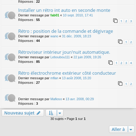
Réponses :
22
Installer un rétro int auto en seconde monte
Dernier message par
fab01
«
10 sept. 2010, 17:41
Réponses :
55
1
2
3
Rétro : position de la commande et dégivrage
Dernier message par
wano
«
31 déc. 2009, 18:23
Réponses :
44
1
2
Rétroviseur intérieur jour/nuit automatique.
Dernier message par
Leboubou111
«
22 juin 2009, 19:26
Réponses :
85
1
2
3
4
Rétro électrochrome extérieur côté conducteur
Dernier message par
mflan
«
13 août 2008, 15:20
Réponses :
27
1
2
Dernier message par
Mafioso
«
13 avr. 2008, 00:29
Réponses :
3
Nouveau sujet
30 sujets • Page
1
sur
1
Aller à