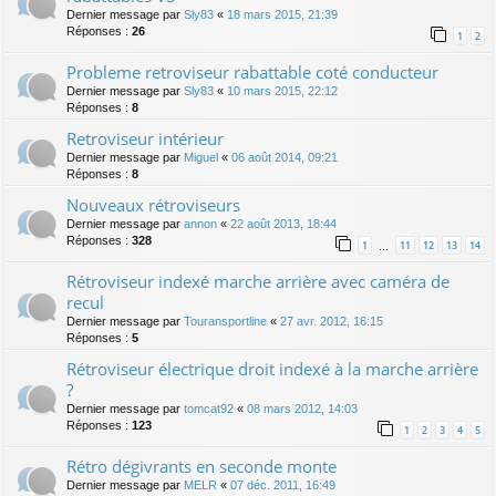
Dernier message par
Sly83
«
18 mars 2015, 21:39
Réponses :
26
1
2
Probleme retroviseur rabattable coté conducteur
Dernier message par
Sly83
«
10 mars 2015, 22:12
Réponses :
8
Retroviseur intérieur
Dernier message par
Miguel
«
06 août 2014, 09:21
Réponses :
8
Nouveaux rétroviseurs
Dernier message par
annon
«
22 août 2013, 18:44
Réponses :
328
1
11
12
13
14
…
Rétroviseur indexé marche arrière avec caméra de
recul
Dernier message par
Touransportline
«
27 avr. 2012, 16:15
Réponses :
5
Rétroviseur électrique droit indexé à la marche arrière
?
Dernier message par
tomcat92
«
08 mars 2012, 14:03
Réponses :
123
1
2
3
4
5
Rétro dégivrants en seconde monte
Dernier message par
MELR
«
07 déc. 2011, 16:49