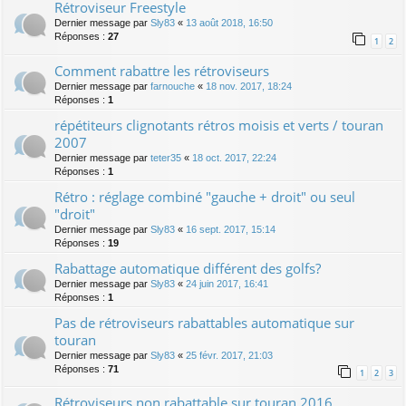
Rétroviseur Freestyle
Dernier message par
Sly83
«
13 août 2018, 16:50
Réponses :
27
1
2
Comment rabattre les rétroviseurs
Dernier message par
farnouche
«
18 nov. 2017, 18:24
Réponses :
1
répétiteurs clignotants rétros moisis et verts / touran
2007
Dernier message par
teter35
«
18 oct. 2017, 22:24
Réponses :
1
Rétro : réglage combiné "gauche + droit" ou seul
"droit"
Dernier message par
Sly83
«
16 sept. 2017, 15:14
Réponses :
19
Rabattage automatique différent des golfs?
Dernier message par
Sly83
«
24 juin 2017, 16:41
Réponses :
1
Pas de rétroviseurs rabattables automatique sur
touran
Dernier message par
Sly83
«
25 févr. 2017, 21:03
Réponses :
71
1
2
3
Rétroviseurs non rabattable sur touran 2016