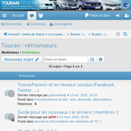
TouranPassion
Accueil
Faire un don
Le forum des propriétaires ou futurs acquéreurs du Volkswagen Touran
cc
Rechercher
or
Connexion
e
S’enregistrer
on
’e
ès
u
m
ne
nr
R
Accueil
Index du forum
Le touran dans ses versions I (V1 V2 V3) et II ...
Touran : les équipements électriques et électroniques
Touran : rétroviseurs
e
ra
m
br
xi
eg
Touran : rétroviseurs
c
pi
s
es
on
ist
Modérateur :
Modérateurs
h
Rechercher
Recherche av
Nouveau sujet
de
re
e
r
30 sujets • Page
1
sur
1
r
c
Annonces
h
TouranPassion et les réseaux sociaux (Facebook,
e
Twitter, ...)
r
Dernier message par
gnanvofredy
«
13 oct. 2025, 16:19
Posté dans
Fonctionnement du site : avis, demande, observations, ...
Réponses :
6
Guide pour les nouveaux ( et anciens ) membres :)
Dernier message par
jef10
«
10 mars 2013, 09:39
Posté dans
Accueil et présentations des membres de TP :)