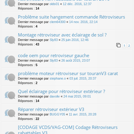
Dernier message par
olds01
«
12 déc. 2016, 12:37
Réponses :
14
Problême suite hangement commande Rétroviseurs
Dernier message par
clem64300
«
14 nov. 2016, 22:14
Réponses :
4
Montage rétroviseur avec éclairage de sol ?
Dernier message par
Sly83
«
25 juin 2016, 12:46
Réponses :
43
1
2
code oem pour retroviseur gauche
Dernier message par
Sly83
«
26 août 2015, 23:07
Réponses :
5
problème moteur rétroviseur sur touranV3 carat
Dernier message par
stephane.o
«
03 juil. 2015, 20:37
Réponses :
2
Quel éclairage pour rétroviseur extérieur ?
Dernier message par
davoliv
«
24 mai 2015, 09:01
Réponses :
14
Réparer rétroviseur extérieur V3
Dernier message par
BUGGY05
«
11 avr. 2015, 20:28
Réponses :
22
[CODAGE VCDS/VAG-COM] Codage Rétroviseurs
rabattables V3