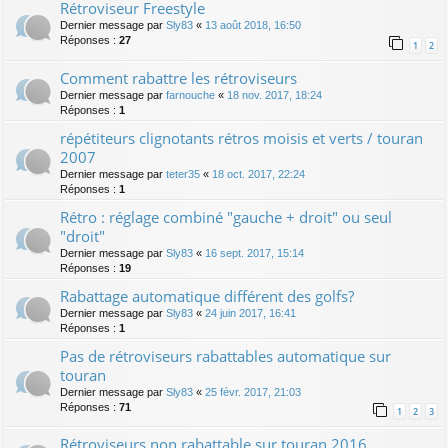
Rétroviseur Freestyle
Dernier message par
Sly83
«
13 août 2018, 16:50
Réponses :
27
1
2
Comment rabattre les rétroviseurs
Dernier message par
farnouche
«
18 nov. 2017, 18:24
Réponses :
1
répétiteurs clignotants rétros moisis et verts / touran
2007
Dernier message par
teter35
«
18 oct. 2017, 22:24
Réponses :
1
Rétro : réglage combiné "gauche + droit" ou seul
"droit"
Dernier message par
Sly83
«
16 sept. 2017, 15:14
Réponses :
19
Rabattage automatique différent des golfs?
Dernier message par
Sly83
«
24 juin 2017, 16:41
Réponses :
1
Pas de rétroviseurs rabattables automatique sur
touran
Dernier message par
Sly83
«
25 févr. 2017, 21:03
Réponses :
71
1
2
3
Rétroviseurs non rabattable sur touran 2016