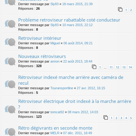
Dernier message par
Sly83
«
18 mars 2015, 21:39
Réponses :
26
1
2
Probleme retroviseur rabattable coté conducteur
Dernier message par
Sly83
«
10 mars 2015, 22:12
Réponses :
8
Retroviseur intérieur
Dernier message par
Miguel
«
06 août 2014, 09:21
Réponses :
8
Nouveaux rétroviseurs
Dernier message par
annon
«
22 août 2013, 18:44
Réponses :
328
1
11
12
13
14
…
Rétroviseur indexé marche arrière avec caméra de
recul
Dernier message par
Touransportline
«
27 avr. 2012, 16:15
Réponses :
5
Rétroviseur électrique droit indexé à la marche arrière
?
Dernier message par
tomcat92
«
08 mars 2012, 14:03
Réponses :
123
1
2
3
4
5
Rétro dégivrants en seconde monte
Dernier message par
MELR
«
07 déc. 2011, 16:49