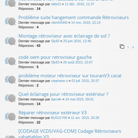
Dernier message par
olds01
«
12 déc. 2016, 12:37
Réponses :
14
Problême suite hangement commande Rétroviseurs
Dernier message par
clem64300
«
14 nov. 2016, 22:14
Réponses :
4
Montage rétroviseur avec éclairage de sol ?
Dernier message par
Sly83
«
25 juin 2016, 12:46
Réponses :
43
1
2
code oem pour retroviseur gauche
Dernier message par
Sly83
«
26 août 2015, 23:07
Réponses :
5
problème moteur rétroviseur sur touranV3 carat
Dernier message par
stephane.o
«
03 juil. 2015, 20:37
Réponses :
2
Quel éclairage pour rétroviseur extérieur ?
Dernier message par
davoliv
«
24 mai 2015, 09:01
Réponses :
14
Réparer rétroviseur extérieur V3
Dernier message par
BUGGY05
«
11 avr. 2015, 20:28
Réponses :
22
[CODAGE VCDS/VAG-COM] Codage Rétroviseurs
rabattables V3