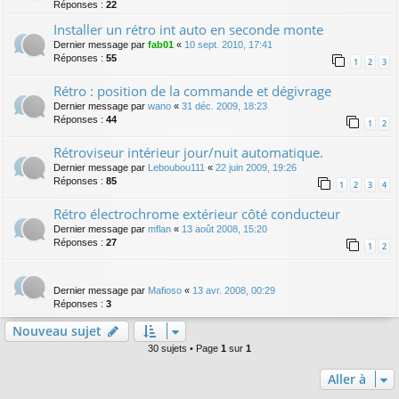
Réponses :
22
Installer un rétro int auto en seconde monte
Dernier message par
fab01
«
10 sept. 2010, 17:41
Réponses :
55
1
2
3
Rétro : position de la commande et dégivrage
Dernier message par
wano
«
31 déc. 2009, 18:23
Réponses :
44
1
2
Rétroviseur intérieur jour/nuit automatique.
Dernier message par
Leboubou111
«
22 juin 2009, 19:26
Réponses :
85
1
2
3
4
Rétro électrochrome extérieur côté conducteur
Dernier message par
mflan
«
13 août 2008, 15:20
Réponses :
27
1
2
Dernier message par
Mafioso
«
13 avr. 2008, 00:29
Réponses :
3
Nouveau sujet
30 sujets • Page
1
sur
1
Aller à