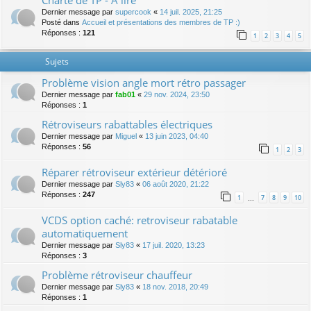
Charte de TP - A lire
Dernier message par
supercook
«
14 juil. 2025, 21:25
Posté dans
Accueil et présentations des membres de TP :)
Réponses :
121
1
2
3
4
5
Sujets
Problème vision angle mort rétro passager
Dernier message par
fab01
«
29 nov. 2024, 23:50
Réponses :
1
Rétroviseurs rabattables électriques
Dernier message par
Miguel
«
13 juin 2023, 04:40
Réponses :
56
1
2
3
Réparer rétroviseur extérieur détérioré
Dernier message par
Sly83
«
06 août 2020, 21:22
Réponses :
247
1
7
8
9
10
…
VCDS option caché: retroviseur rabatable
automatiquement
Dernier message par
Sly83
«
17 juil. 2020, 13:23
Réponses :
3
Problème rétroviseur chauffeur
Dernier message par
Sly83
«
18 nov. 2018, 20:49
Réponses :
1