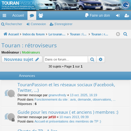
TouranPassion
Accueil
Faire un don
Le forum des propriétaires ou futurs acquéreurs du Volkswagen Touran
cc
Rechercher
or
Connexion
e
S’enregistrer
on
’e
ès
u
m
ne
nr
R
Accueil
Index du forum
Le touran dans ses versions I (V1 V2 V3) et II ...
Touran : les équipements électriques et électroniques
Touran : rétroviseurs
e
ra
m
br
xi
eg
Touran : rétroviseurs
c
pi
s
es
on
ist
Modérateur :
Modérateurs
h
Rechercher
Recherche av
Nouveau sujet
de
re
e
r
30 sujets • Page
1
sur
1
r
c
Annonces
h
TouranPassion et les réseaux sociaux (Facebook,
e
Twitter, ...)
r
Dernier message par
gnanvofredy
«
13 oct. 2025, 16:19
Posté dans
Fonctionnement du site : avis, demande, observations, ...
Réponses :
6
Guide pour les nouveaux ( et anciens ) membres :)
Dernier message par
jef10
«
10 mars 2013, 09:39
Posté dans
Accueil et présentations des membres de TP :)