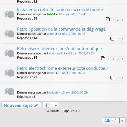
Réponses :
22
Installer un rétro int auto en seconde monte
Dernier message par
fab01
«
10 sept. 2010, 17:41
Réponses :
55
1
2
3
Rétro : position de la commande et dégivrage
Dernier message par
wano
«
31 déc. 2009, 18:23
Réponses :
44
1
2
Rétroviseur intérieur jour/nuit automatique.
Dernier message par
Leboubou111
«
22 juin 2009, 19:26
Réponses :
85
1
2
3
4
Rétro électrochrome extérieur côté conducteur
Dernier message par
mflan
«
13 août 2008, 15:20
Réponses :
27
1
2
Dernier message par
Mafioso
«
13 avr. 2008, 00:29
Réponses :
3
Nouveau sujet
30 sujets • Page
1
sur
1
Aller à