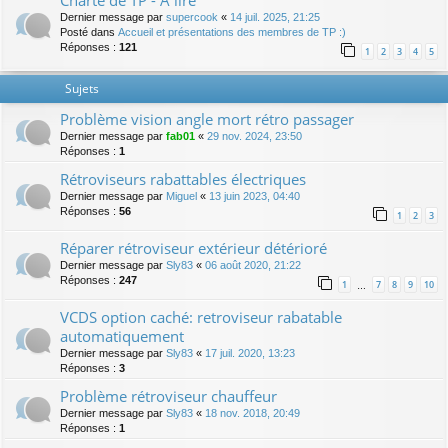
Charte de TP - A lire
Dernier message par
supercook
«
14 juil. 2025, 21:25
Posté dans
Accueil et présentations des membres de TP :)
Réponses :
121
1
2
3
4
5
Sujets
Problème vision angle mort rétro passager
Dernier message par
fab01
«
29 nov. 2024, 23:50
Réponses :
1
Rétroviseurs rabattables électriques
Dernier message par
Miguel
«
13 juin 2023, 04:40
Réponses :
56
1
2
3
Réparer rétroviseur extérieur détérioré
Dernier message par
Sly83
«
06 août 2020, 21:22
Réponses :
247
1
7
8
9
10
…
VCDS option caché: retroviseur rabatable
automatiquement
Dernier message par
Sly83
«
17 juil. 2020, 13:23
Réponses :
3
Problème rétroviseur chauffeur
Dernier message par
Sly83
«
18 nov. 2018, 20:49
Réponses :
1