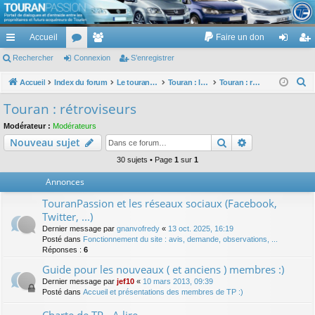
TouranPassion
Accueil
Faire un don
Le forum des propriétaires ou futurs acquéreurs du Volkswagen Touran
cc
Rechercher
or
Connexion
e
S’enregistrer
on
’e
ès
u
m
ne
nr
R
Accueil
Index du forum
Le touran dans ses versions I (V1 V2 V3) et II ...
Touran : les équipements électriques et électroniques
Touran : rétroviseurs
e
ra
m
br
xi
eg
Touran : rétroviseurs
c
pi
s
es
on
ist
Modérateur :
Modérateurs
h
Rechercher
Recherche av
Nouveau sujet
de
re
e
r
30 sujets • Page
1
sur
1
r
c
Annonces
h
TouranPassion et les réseaux sociaux (Facebook,
e
Twitter, ...)
r
Dernier message par
gnanvofredy
«
13 oct. 2025, 16:19
Posté dans
Fonctionnement du site : avis, demande, observations, ...
Réponses :
6
Guide pour les nouveaux ( et anciens ) membres :)
Dernier message par
jef10
«
10 mars 2013, 09:39
Posté dans
Accueil et présentations des membres de TP :)