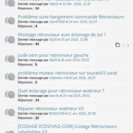
Dernier message par
olds01
«
12 déc. 2016, 12:37
Réponses :
14
Problême suite hangement commande Rétroviseurs
Dernier message par
clem64300
«
14 nov. 2016, 22:14
Réponses :
4
Montage rétroviseur avec éclairage de sol ?
Dernier message par
Sly83
«
25 juin 2016, 12:46
Réponses :
43
1
2
code oem pour retroviseur gauche
Dernier message par
Sly83
«
26 août 2015, 23:07
Réponses :
5
problème moteur rétroviseur sur touranV3 carat
Dernier message par
stephane.o
«
03 juil. 2015, 20:37
Réponses :
2
Quel éclairage pour rétroviseur extérieur ?
Dernier message par
davoliv
«
24 mai 2015, 09:01
Réponses :
14
Réparer rétroviseur extérieur V3
Dernier message par
BUGGY05
«
11 avr. 2015, 20:28
Réponses :
22
[CODAGE VCDS/VAG-COM] Codage Rétroviseurs
rabattables V3