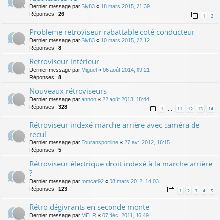
Dernier message par
Sly83
«
18 mars 2015, 21:39
Réponses :
26
1
2
Probleme retroviseur rabattable coté conducteur
Dernier message par
Sly83
«
10 mars 2015, 22:12
Réponses :
8
Retroviseur intérieur
Dernier message par
Miguel
«
06 août 2014, 09:21
Réponses :
8
Nouveaux rétroviseurs
Dernier message par
annon
«
22 août 2013, 18:44
Réponses :
328
1
11
12
13
14
…
Rétroviseur indexé marche arrière avec caméra de
recul
Dernier message par
Touransportline
«
27 avr. 2012, 16:15
Réponses :
5
Rétroviseur électrique droit indexé à la marche arrière
?
Dernier message par
tomcat92
«
08 mars 2012, 14:03
Réponses :
123
1
2
3
4
5
Rétro dégivrants en seconde monte
Dernier message par
MELR
«
07 déc. 2011, 16:49