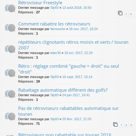
Rétroviseur Freestyle
Dernier message par
Sly83
«
13 août 2018, 16:50
Réponses :
27
1
2
Comment rabattre les rétroviseurs
Dernier message par
farnouche
«
18 nov. 2017, 18:24
Réponses :
1
répétiteurs clignotants rétros moisis et verts / touran
2007
Dernier message par
teter35
«
18 oct. 2017, 22:24
Réponses :
1
Rétro : réglage combiné "gauche + droit" ou seul
"droit"
Dernier message par
Sly83
«
16 sept. 2017, 15:14
Réponses :
19
Rabattage automatique différent des golfs?
Dernier message par
Sly83
«
24 juin 2017, 16:41
Réponses :
1
Pas de rétroviseurs rabattables automatique sur
touran
Dernier message par
Sly83
«
25 févr. 2017, 21:03
Réponses :
71
1
2
3
Rétroviseurs non rabattable sur touran 2016