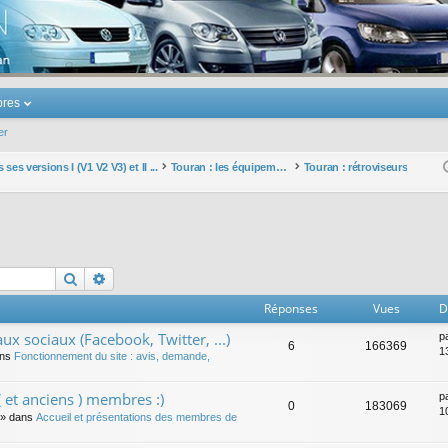
u Volkswagen Touran
res
er
ses versions I (V1 V2 V3) et II ...
Touran : les équipements électriques et électroniques
Touran : rétroviseurs
Rechercher
Recherche avancée
Réponses
Vues
D
ux sociaux (Facebook, Twitter, ...)
p
6
166369
1
ans
Fonctionnement du site : avis, demande,
 et anciens ) membres :)
p
0
183069
1
» dans
Accueil et présentations des membres de