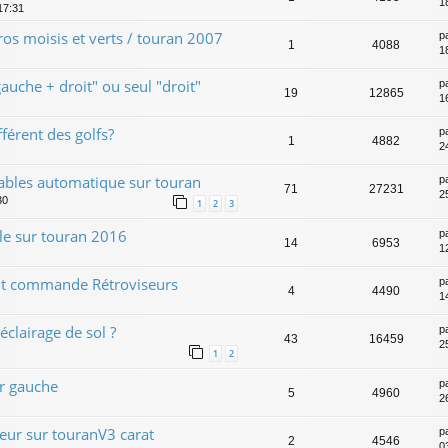
1
17:31
tros moisis et verts / touran 2007
p
1
4088
1
auche + droit" ou seul "droit"
p
19
12865
1
férent des golfs?
p
1
4882
2
tables automatique sur touran
p
71
27231
2
30
1
2
3
le sur touran 2016
p
14
6953
1
t commande Rétroviseurs
p
4
4490
1
clairage de sol ?
p
43
16459
2
1
2
r gauche
p
5
4960
2
eur sur touranV3 carat
p
2
4546
03