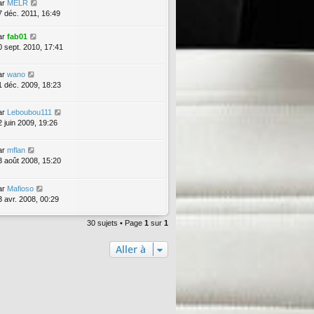
ar
MELR
7 déc. 2011, 16:49
ar
fab01
0 sept. 2010, 17:41
ar
wano
1 déc. 2009, 18:23
ar
Leboubou111
2 juin 2009, 19:26
ar
mflan
3 août 2008, 15:20
ar
Mafioso
3 avr. 2008, 00:29
30 sujets • Page
1
sur
1
Aller à