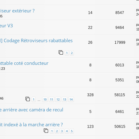
iseur extérieur ?
p
14
8547
2
35
ieur V3
p
22
9464
1
odage Rétroviseurs rabattables
p
26
17999
1
1
2
ttable coté conducteur
p
8
6013
1
2:23
p
8
5351
0
p
328
58115
2
:46
1
10
11
12
13
14
…
 arrière avec caméra de recul
p
5
6461
2
it indexé à la marche arrière ?
p
123
50615
0
1
2
3
4
5