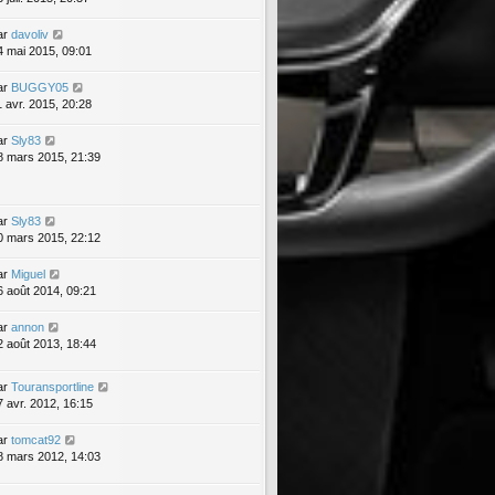
ar
davoliv
4 mai 2015, 09:01
ar
BUGGY05
1 avr. 2015, 20:28
ar
Sly83
8 mars 2015, 21:39
ar
Sly83
0 mars 2015, 22:12
ar
Miguel
6 août 2014, 09:21
ar
annon
2 août 2013, 18:44
ar
Touransportline
7 avr. 2012, 16:15
ar
tomcat92
8 mars 2012, 14:03