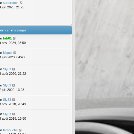
ar
supercook
 juil. 2025, 21:25
ernier message
ar
fab01
9 nov. 2024, 23:50
ar
Miguel
3 juin 2023, 04:40
ar
Sly83
6 août 2020, 21:22
ar
Sly83
 juil. 2020, 13:23
ar
Sly83
8 nov. 2018, 20:49
ar
Sly83
3 août 2018, 16:50
ar
farnouche