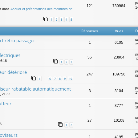
p
121
730984
14
» dans
Accueil et présentations des membres de
1
2
3
4
5
Réponses
Vues
D
t rétro passager
p
1
6105
2
lectriques
p
56
23904
1
16:18
1
2
3
eur détérioré
p
247
109756
0
1
6
7
8
9
10
…
viseur rabatable automatiquement
p
3
3104
17
0, 21:32
uffeur
p
1
3777
1
p
27
10108
1
06
1
2
oviseurs
p
1
4195