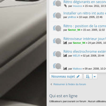
Rétro dégivrants en seco
par
mousss
»
15 nov. 2011, 10:
Installer un rétro int aut
par
philfree
»
10 sept. 2005, 22:46
Rétro : position de la co
par
Sector_94
»
15 oct. 2005, 11:02
Rétroviseur intérieur jour
par
Sector_94
»
24 juin 2005, 1
Rétro électrochrome extér
par
MELR
»
02 juil. 2008, 20:44
par
Mafioso
»
09 avr. 2008, 10:2
Nouveau sujet
Retourner à l’index du forum
Qui est en ligne
Utilisateurs parcourant ce forum : Aucun utilisateu