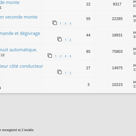
nde monte
p
22
9317
0
31
o en seconde monte
p
55
22285
1
1
2
3
mmande et dégivrage
p
44
18931
3
1
2
/nuit automatique.
p
85
75803
2
0:12
1
2
3
4
ieur côté conducteur
p
27
14975
1
1
2
p
3
10223
1
4
r enregistré et 2 invités