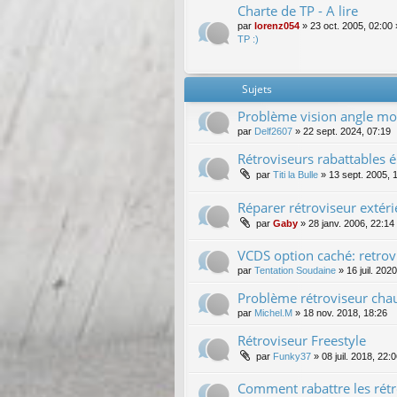
Charte de TP - A lire
par
lorenz054
»
23 oct. 2005, 02:00
TP :)
Sujets
Problème vision angle mor
par
Delf2607
»
22 sept. 2024, 07:19
Rétroviseurs rabattables é
par
Titi la Bulle
»
13 sept. 2005, 
Réparer rétroviseur extéri
par
Gaby
»
28 janv. 2006, 22:14
VCDS option caché: retro
par
Tentation Soudaine
»
16 juil. 202
Problème rétroviseur cha
par
Michel.M
»
18 nov. 2018, 18:26
Rétroviseur Freestyle
par
Funky37
»
08 juil. 2018, 22:
Comment rabattre les rétr