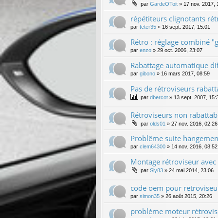
par
GardeOToit
»
17 nov. 2017, 
répétiteurs clignotants ré
par
teter35
»
16 sept. 2017, 15:01
Rétro : réglage combiné "g
par
enzo
»
29 oct. 2006, 23:07
Rabattage automatique dif
par
gibono
»
16 mars 2017, 08:59
Pas de rétroviseurs rabat
par
dbercot
»
13 sept. 2007, 15:
Rétroviseurs non rabattab
par
olds01
»
27 nov. 2016, 02:26
Problême suite hangemen
par
clem64300
»
14 nov. 2016, 08:52
Montage rétroviseur avec é
par
Sly83
»
24 mai 2014, 23:06
code oem pour retroviseu
par
simon35
»
26 août 2015, 20:26
problème moteur rétrovis