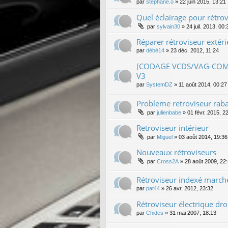
par
stephane.o
»
22 juin 2015, 13:21
Quel éclairage pour rétrov
par
sylvain30
»
24 juil. 2013, 00:
Réparer rétroviseur extér
par
débé14
»
23 déc. 2012, 11:24
[CODAGE VCDS/VAG-COM] C
V3
par
SystemDZ
»
11 août 2014, 00:27
Probleme retroviseur raba
par
julienbabe
»
01 févr. 2015, 2
Retroviseur intérieur
par
Miguel
»
03 août 2014, 19:36
Nouveaux rétroviseurs
par
Cross2A
»
28 août 2009, 22
Rétroviseur indexé marche
par
pat44
»
26 avr. 2012, 23:32
Rétroviseur électrique dro
par
Chides
»
31 mai 2007, 18:13