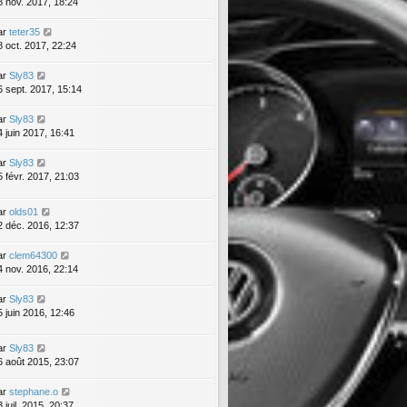
8 nov. 2017, 18:24
ar
teter35
8 oct. 2017, 22:24
ar
Sly83
6 sept. 2017, 15:14
ar
Sly83
4 juin 2017, 16:41
ar
Sly83
5 févr. 2017, 21:03
ar
olds01
2 déc. 2016, 12:37
ar
clem64300
4 nov. 2016, 22:14
ar
Sly83
5 juin 2016, 12:46
ar
Sly83
6 août 2015, 23:07
ar
stephane.o
 juil. 2015, 20:37