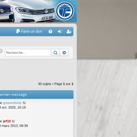
Faire un don
A
FA
on
’e
Q
ne
nr
Rechercher
Recherche avancée
xi
eg
on
ist
re
30 sujets • Page
1
sur
1
r
ernier message
ar
gnanvofredy
3 oct. 2025, 16:19
ar
jef10
0 mars 2013, 09:39