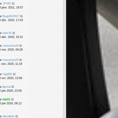
ar
JPV81
3 janv. 2021, 18:57
ar
BugsBUNNY
0 déc. 2020, 17:03
ar
teter35
0 déc. 2020, 15:31
ar
chouchou29
6 nov. 2020, 09:28
ar
chouchou29
1 nov. 2020, 11:18
ar
mig95fr
0 oct. 2020, 13:08
ar
jipeval
2 juin 2020, 23:59
ar
fab01
8 juin 2020, 08:12
ar
dieseliste