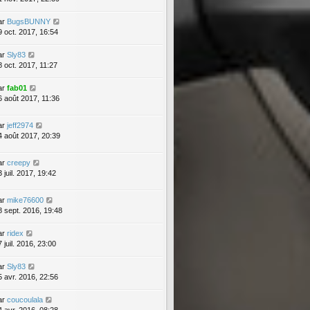
ar
BugsBUNNY
9 oct. 2017, 16:54
ar
Sly83
8 oct. 2017, 11:27
ar
fab01
6 août 2017, 11:36
ar
jeff2974
4 août 2017, 20:39
ar
creepy
 juil. 2017, 19:42
ar
mike76600
8 sept. 2016, 19:48
ar
ridex
 juil. 2016, 23:00
ar
Sly83
5 avr. 2016, 22:56
ar
coucoulala