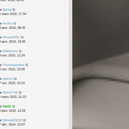
4 avr. 2016, 08:28
ar
jipeval
5 mars 2016, 17:34
ar
Archro
8 janv. 2016, 08:35
ar
Arnaud6251
0 janv. 2016, 19:45
ar
thitidamour
9 nov. 2015, 12:24
ar
Touransportline
0 nov. 2015, 23:58
ar
patrizio
7 nov. 2015, 22:24
ar
BUGGY05
2 mars 2015, 21:15
ar
fab01
6 janv. 2015, 12:26
ar
Mickael23220
7 déc. 2014, 10:07