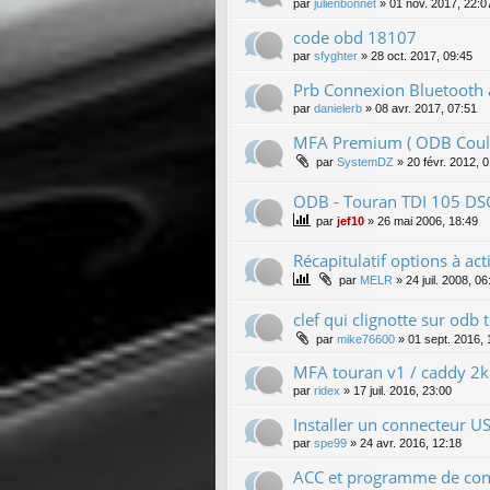
par
julienbonnet
»
01 nov. 2017, 22:0
code obd 18107
par
sfyghter
»
28 oct. 2017, 09:45
Prb Connexion Bluetooth
par
danielerb
»
08 avr. 2017, 07:51
MFA Premium ( ODB Coul
par
SystemDZ
»
20 févr. 2012, 
ODB - Touran TDI 105 DS
par
jef10
»
26 mai 2006, 18:49
Récapitulatif options à act
par
MELR
»
24 juil. 2008, 06
clef qui clignotte sur odb
par
mike76600
»
01 sept. 2016, 
MFA touran v1 / caddy 2k
par
ridex
»
17 juil. 2016, 23:00
Installer un connecteur U
par
spe99
»
24 avr. 2016, 12:18
ACC et programme de con