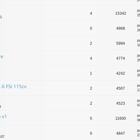
2
p
4
15342
2
41
p
0
4968
2
p
2
5994
1
re
p
4
4774
2
p
1
4242
2
1.6 FSi 115cv
p
2
4507
1
p
2
4523
0
8
n v1
p
5
11600
0
p
0
4847
2
:07