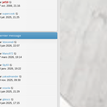
ar
jef10
7 oct. 2006, 21:16
ar
supercook
 juil. 2025, 21:25
ernier message
ar
Vonceneil
3 juin 2026, 22:07
ar
Manu972
7 mars 2026, 19:14
ar
Sly83
3 janv. 2026, 19:22
ar
yakadmander
9 nov. 2025, 09:30
ar
xoucla
5 juin 2025, 21:29
ar
gbtozz
4 juin 2025, 17:15