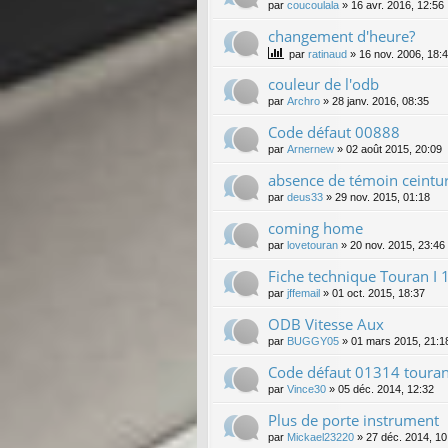
par
coucoulala
»
16 avr. 2016, 12:56
changement d'heure?
par
ratinaud
»
16 nov. 2006, 18:
couleur de l'odb
par
Archro
»
28 janv. 2016, 08:35
Code défaut 00888
par
Arnernew
»
02 août 2015, 20:09
absence de témoin ceintu
par
deus33
»
29 nov. 2015, 01:18
coming home
par
lovetouran
»
20 nov. 2015, 23:46
Fiche technique Touran I 
par
jffemail
»
01 oct. 2015, 18:37
ODB Vitesse Aux
par
BUGGY05
»
01 mars 2015, 21:1
Code défaut 01314 toura
par
Vince30
»
05 déc. 2014, 12:32
Plus de porte instrument
par
Mickael23220
»
27 déc. 2014, 10