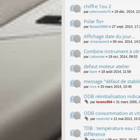
chiffre 1ou 2
par
petersondu76
»
18 déc. 2014, 12
Polar fis+
par
florian02880
»
27 sept. 2014, 17:
Affichage date du jour...
par
richardunord
»
05 nov. 2014, 14:
Combine instrument à zér
par
Lafourmie
»
19 oct. 2014, 09:53
defaut moteur atelier
par
fazer
»
18 août 2014, 11:58
message "défaut de stabili
par
nrvx
»
20 mars 2014, 10:48
ODB réinitialisation indica
par
lorenz054
»
31 mars 2005, 
ODB consommation et vit
par
nostro62
»
12 mai 2013, 15:
TDB : température eau / O
différence
par
rasta
»
09 avr. 2014, 20:34