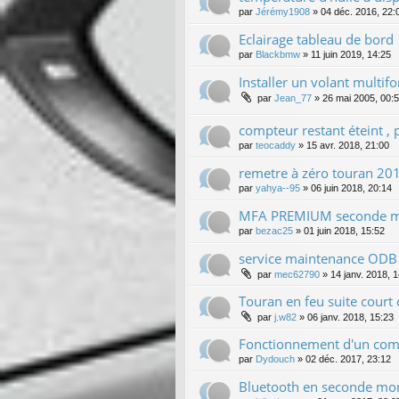
par
Jérémy1908
»
04 déc. 2016, 22:
Eclairage tableau de bord
par
Blackbmw
»
11 juin 2019, 14:25
Installer un volant multi
par
Jean_77
»
26 mai 2005, 00:
compteur restant éteint ,
par
teocaddy
»
15 avr. 2018, 21:00
remetre à zéro touran 20
par
yahya--95
»
06 juin 2018, 20:14
MFA PREMIUM seconde 
par
bezac25
»
01 juin 2018, 15:52
service maintenance ODB
par
mec62790
»
14 janv. 2018, 
Touran en feu suite court c
par
j.w82
»
06 janv. 2018, 15:23
Fonctionnement d'un comp
par
Dydouch
»
02 déc. 2017, 23:12
Bluetooth en seconde mo