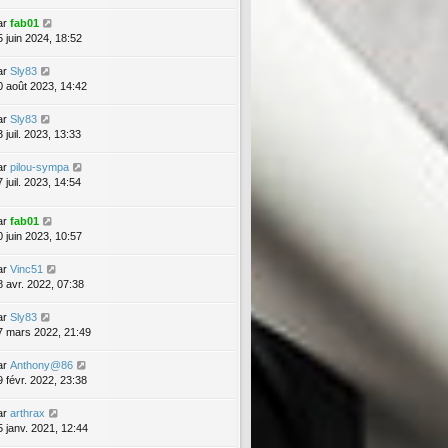
ar
fab01
5 juin 2024, 18:52
ar
Sly83
0 août 2023, 14:42
ar
Sly83
 juil. 2023, 13:33
ar
pilou-sympa
 juil. 2023, 14:54
ar
fab01
0 juin 2023, 10:57
ar
Vinc51
8 avr. 2022, 07:38
ar
Sly83
7 mars 2022, 21:49
ar
Anthony@86
9 févr. 2022, 23:38
ar
arthrax
5 janv. 2021, 12:44