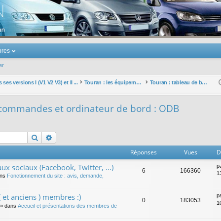
u Volkswagen Touran
res
er
ses versions I (V1 V2 V3) et II ...
Touran : les équipements électriques et électroniques
Touran : tableau de bord, commandes et ordinateur de bord : ODB
 commandes et ordinateur de bord : ODB
Rechercher
Recherche avancée
Réponses
Vues
D
ux sociaux (Facebook, Twitter, ...)
p
6
166360
1
ans
Fonctionnement du site : avis, demande,
 et anciens ) membres :)
p
0
183053
1
» dans
Accueil et présentations des membres de