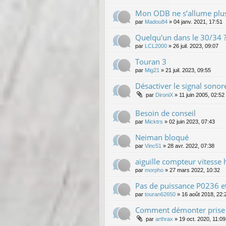
Mon ODB ne s’allume plus
par
Madou84
»
04 janv. 2021, 17:51
Quelqu'un dans le 30/34 
par
LCL2000
»
26 juil. 2023, 09:07
Touran 3
par
Mig21
»
21 juil. 2023, 09:55
Désactiver le signal sonor
par
DironiX
»
11 juin 2005, 02:52
Besoin de conseil
par
Micktrs
»
02 juin 2023, 07:43
Neiman bloqué
par
Vinc51
»
28 avr. 2022, 07:38
aiguille compteur vitesse 
par
morpho
»
27 mars 2022, 10:32
Pas de puissance P0236 e
par
touran62650
»
16 août 2018, 22:
Comment démonter prise a
par
arthrax
»
19 oct. 2020, 11:09