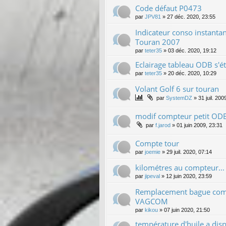
Code défaut P0473
par
JPV81
»
27 déc. 2020, 23:55
Indicateur conso instantan
Touran 2007
par
teter35
»
03 déc. 2020, 19:12
Eclairage tableau ODB s'é
par
teter35
»
20 déc. 2020, 10:29
Volant Golf 6 sur touran
par
SystemDZ
»
31 juil. 200
modif compteur petit OD
par
f.jarod
»
01 juin 2009, 23:31
Compte tour
par
joemie
»
29 juil. 2020, 07:14
kilométres au compteur...
par
jipeval
»
12 juin 2020, 23:59
Remplacement bague como
VAGCOM
par
kikou
»
07 juin 2020, 21:50
température d'huile a dis