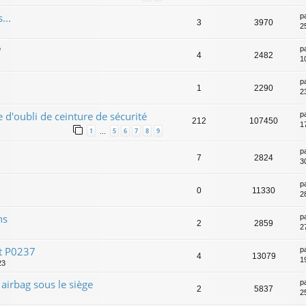
...
p
3
3970
2
?
p
4
2482
1
p
1
2290
23
e d'oubli de ceinture de sécurité
p
212
107450
17
1
5
6
7
8
9
…
p
7
2824
3
p
0
11330
2
hs
p
2
2859
2
t P0237
p
4
13079
1
23
irbag sous le siège
p
2
5837
2