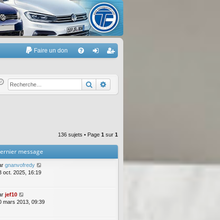
Faire un don
A
FA
on
’e
Q
ne
nr
Rechercher
Recherche avancée
xi
eg
on
ist
re
136 sujets • Page
1
sur
1
r
ernier message
ar
gnanvofredy
3 oct. 2025, 16:19
ar
jef10
0 mars 2013, 09:39