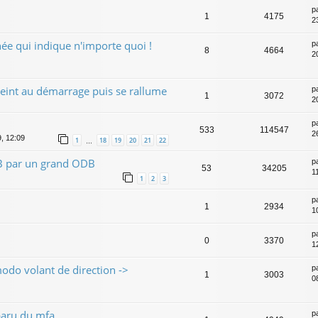
p
1
4175
2
ée qui indique n'importe quoi !
p
8
4664
2
teint au démarrage puis se rallume
p
1
3072
2
p
533
114547
2
9, 12:09
1
18
19
20
21
22
…
B par un grand ODB
p
53
34205
1
1
2
3
p
1
2934
1
p
0
3370
1
do volant de direction ->
p
1
3003
0
paru du mfa
p