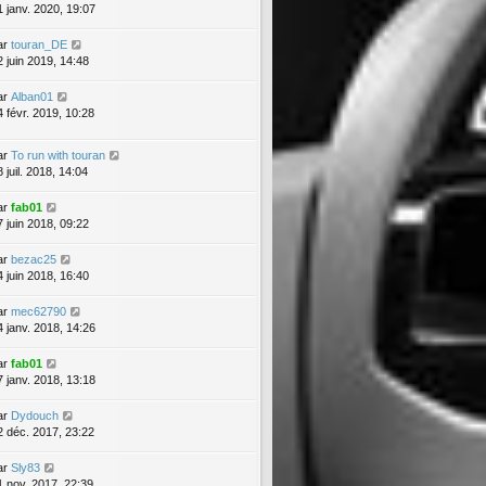
1 janv. 2020, 19:07
ar
touran_DE
2 juin 2019, 14:48
ar
Alban01
4 févr. 2019, 10:28
ar
To run with touran
 juil. 2018, 14:04
ar
fab01
7 juin 2018, 09:22
ar
bezac25
4 juin 2018, 16:40
ar
mec62790
4 janv. 2018, 14:26
ar
fab01
7 janv. 2018, 13:18
ar
Dydouch
2 déc. 2017, 23:22
ar
Sly83
1 nov. 2017, 22:39