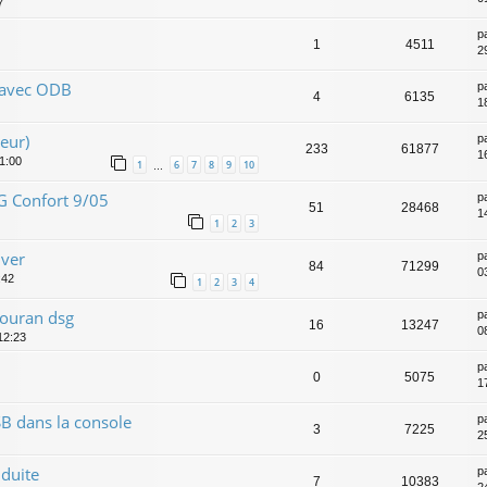
7
p
1
4511
2
 avec ODB
p
4
6135
1
eur)
p
233
61877
1
01:00
1
6
7
8
9
10
…
G Confort 9/05
p
51
28468
1
1
2
3
iver
p
84
71299
03
:42
1
2
3
4
 touran dsg
p
16
13247
0
12:23
p
0
5075
17
SB dans la console
p
3
7225
2
duite
p
7
10383