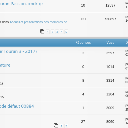
ran Passion. :mdrfqz:
p
10
12537
1
p
121
730897
14
» dans
Accueil et présentations des membres de
1
2
3
4
5
Réponses
Vues
D
ur Touran 3 - 2017?
p
2
3597
0
7
rature
p
0
1014
0
p
8
3314
0
:23
p
4
1204
0
:15
Code défaut 00884
p
1
3009
2
p
27
8060
1
1
2