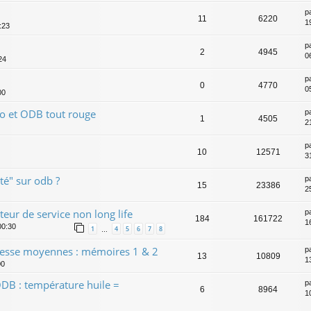
p
11
6220
1
:23
p
2
4945
0
24
p
0
4770
0
00
o et ODB tout rouge
p
1
4505
2
p
10
12571
3
té" sur odb ?
p
15
23386
25
teur de service non long life
p
184
161722
16
00:30
1
4
5
6
7
8
…
esse moyennes : mémoires 1 & 2
p
13
10809
1
00
DB : température huile =
p
6
8964
1