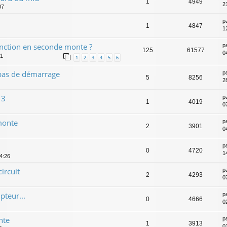
1
4949
2
07
p
1
4847
1
fonction en seconde monte ?
p
125
61577
0
51
1
2
3
4
5
6
 pas de démarrage
p
5
8256
28
13
p
1
4019
0
monte
p
2
3901
0
p
0
4720
1
14:26
ircuit
p
2
4293
0
teur...
p
0
4666
0
nte
p
1
3913
0