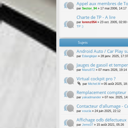
Appel aux membres de Tou
par
Sector_94
»
17 mai 2006, 14:17
Charte de TP - A lire
par
lorenz054
»
23 oct. 2005, 02:00
TP :)
Sujets
Android Auto / Car Play s
par
Edanglejan
»
28 janv. 2025, 17:3
Jauges de gasoil et tempe
par
Manu972
»
07 mars 2026, 19:14
Virtual cockpit pro ?
par
Michel.M
»
05 août 2025, 18
Remplacement compteur
par
yakadmander
»
07 nov. 2025, 14
Contacteur d'allumage - 
par
xoucla
»
24 juin 2025, 22:12
Affichage odb défectueux
par
Jems07
»
15 août 2021, 05:26