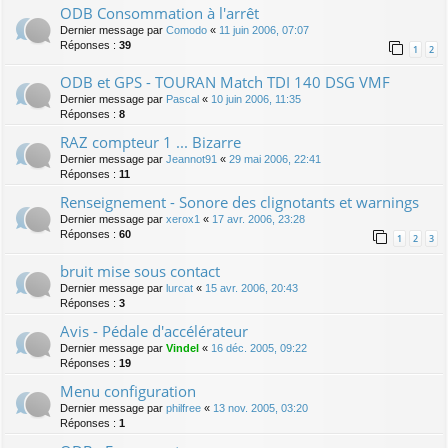
ODB Consommation à l'arrêt
Dernier message par
Comodo
«
11 juin 2006, 07:07
Réponses :
39
1
2
ODB et GPS - TOURAN Match TDI 140 DSG VMF
Dernier message par
Pascal
«
10 juin 2006, 11:35
Réponses :
8
RAZ compteur 1 ... Bizarre
Dernier message par
Jeannot91
«
29 mai 2006, 22:41
Réponses :
11
Renseignement - Sonore des clignotants et warnings
Dernier message par
xerox1
«
17 avr. 2006, 23:28
Réponses :
60
1
2
3
bruit mise sous contact
Dernier message par
lurcat
«
15 avr. 2006, 20:43
Réponses :
3
Avis - Pédale d'accélérateur
Dernier message par
Vindel
«
16 déc. 2005, 09:22
Réponses :
19
Menu configuration
Dernier message par
philfree
«
13 nov. 2005, 03:20
Réponses :
1