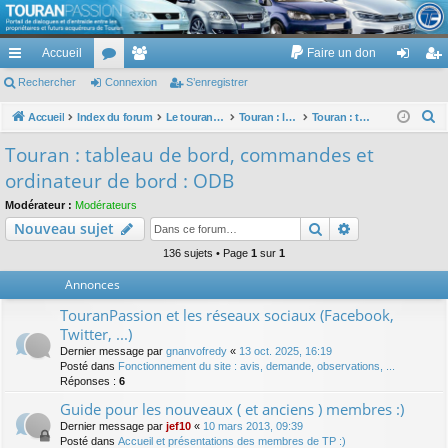
TouranPassion
Accueil
Faire un don
Le forum des propriétaires ou futurs acquéreurs du Volkswagen Touran
cc
Rechercher
or
Connexion
e
S’enregistrer
on
’e
ès
u
m
ne
nr
R
Accueil
Index du forum
Le touran dans ses versions I (V1 V2 V3) et II ...
Touran : les équipements électriques et électroniques
Touran : tableau de bord, commandes et ordinateur de bord : ODB
e
ra
m
br
xi
eg
Touran : tableau de bord, commandes et
c
pi
s
es
on
ist
ordinateur de bord : ODB
h
de
re
e
Modérateur :
Modérateurs
Rechercher
Recherche av
Nouveau sujet
r
r
c
136 sujets • Page
1
sur
1
h
Annonces
e
TouranPassion et les réseaux sociaux (Facebook,
r
Twitter, ...)
Dernier message par
gnanvofredy
«
13 oct. 2025, 16:19
Posté dans
Fonctionnement du site : avis, demande, observations, ...
Réponses :
6
Guide pour les nouveaux ( et anciens ) membres :)
Dernier message par
jef10
«
10 mars 2013, 09:39
Posté dans
Accueil et présentations des membres de TP :)