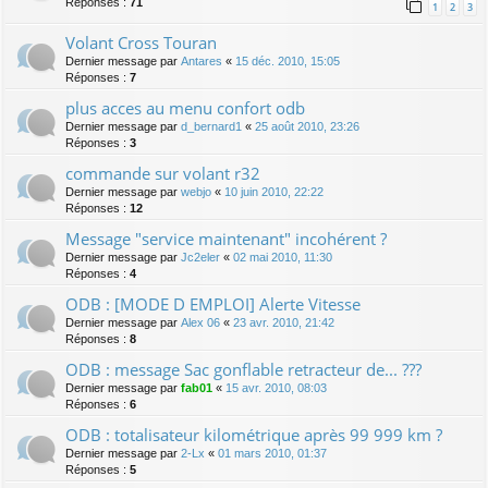
Réponses :
71
1
2
3
Volant Cross Touran
Dernier message par
Antares
«
15 déc. 2010, 15:05
Réponses :
7
plus acces au menu confort odb
Dernier message par
d_bernard1
«
25 août 2010, 23:26
Réponses :
3
commande sur volant r32
Dernier message par
webjo
«
10 juin 2010, 22:22
Réponses :
12
Message "service maintenant" incohérent ?
Dernier message par
Jc2eler
«
02 mai 2010, 11:30
Réponses :
4
ODB : [MODE D EMPLOI] Alerte Vitesse
Dernier message par
Alex 06
«
23 avr. 2010, 21:42
Réponses :
8
ODB : message Sac gonflable retracteur de... ???
Dernier message par
fab01
«
15 avr. 2010, 08:03
Réponses :
6
ODB : totalisateur kilométrique après 99 999 km ?
Dernier message par
2-Lx
«
01 mars 2010, 01:37
Réponses :
5