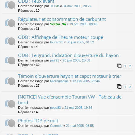
ODB : Feux avant
Dernier message par
JCGB
«
04 nov. 2005, 20:27
Réponses :
10
Régulateur et consommation de carburant
Dernier message par
Sector_94
«
19 oct. 2005, 09:49
Réponses :
11
ODB : Affichage de l'heure moteur coupé
Dernier message par
touran21
«
30 juin 2005, 01:32
Réponses :
4
ODB : Le grand, indication d'ouverture du hayon
Dernier message par
pas91
«
26 juin 2005, 20:58
Réponses :
32
1
2
Témoin d'ouverture hayon et capot moteur à trier
Dernier message par
Micromaniac
«
12 juin 2005, 23:46
Réponses :
27
1
2
[NOTICE] Vue d'ensemble Touran VW - Tableau de
bord
Dernier message par
peps83
«
21 mai 2005, 19:36
Réponses :
4
Photos TDB de nuit
Dernier message par
Comodo
«
21 mai 2005, 06:55