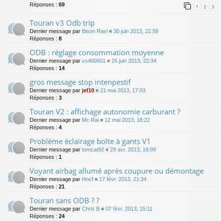
Réponses :
69
1
2
3
Touran v3 Odb trip
Dernier message par
Bison Ravi
«
30 juin 2013, 22:59
Réponses :
8
ODB : réglage consommation moyenne
Dernier message par
vs400601
«
26 juin 2013, 22:34
Réponses :
14
gros message stop intenpestif
Dernier message par
jef10
«
21 mai 2013, 17:03
Réponses :
3
Touran V2 : affichage autonomie carburant ?
Dernier message par
Mc Rai
«
12 mai 2013, 18:22
Réponses :
4
Problème éclairage boîte à gants V1
Dernier message par
tomcat92
«
29 avr. 2013, 16:09
Réponses :
1
Voyant airbag allumé après coupure ou démontage
Dernier message par
Hncf
«
17 févr. 2013, 21:34
Réponses :
21
Touran sans ODB ? ?
Dernier message par
Chris B
«
07 févr. 2013, 15:11
Réponses :
24