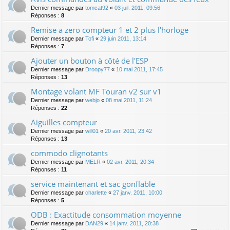
Dernier message par
tomcat92
«
03 juil. 2011, 09:56
Réponses :
8
Remise a zero compteur 1 et 2 plus l'horloge
Dernier message par
Tofi
«
29 juin 2011, 13:14
Réponses :
7
Ajouter un bouton à côté de l'ESP
Dernier message par
Droopy77
«
10 mai 2011, 17:45
Réponses :
13
Montage volant MF Touran v2 sur v1
Dernier message par
webjo
«
08 mai 2011, 11:24
Réponses :
22
Aiguilles compteur
Dernier message par
will01
«
20 avr. 2011, 23:42
Réponses :
13
commodo clignotants
Dernier message par
MELR
«
02 avr. 2011, 20:34
Réponses :
11
service maintenant et sac gonflable
Dernier message par
charlette
«
27 janv. 2011, 10:00
Réponses :
5
ODB : Exactitude consommation moyenne
Dernier message par
DAN29
«
14 janv. 2011, 20:38