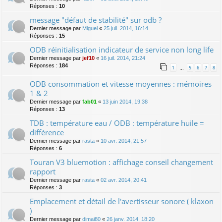
Réponses :
10
message "défaut de stabilité" sur odb ?
Dernier message par
Miguel
«
25 juil. 2014, 16:14
Réponses :
15
ODB réinitialisation indicateur de service non long life
Dernier message par
jef10
«
16 juil. 2014, 21:24
Réponses :
184
1
5
6
7
8
…
ODB consommation et vitesse moyennes : mémoires
1 & 2
Dernier message par
fab01
«
13 juin 2014, 19:38
Réponses :
13
TDB : température eau / ODB : température huile =
différence
Dernier message par
rasta
«
10 avr. 2014, 21:57
Réponses :
6
Touran V3 bluemotion : affichage conseil changement
rapport
Dernier message par
rasta
«
02 avr. 2014, 20:41
Réponses :
3
Emplacement et détail de l'avertisseur sonore ( klaxon
)
Dernier message par
dimai80
«
26 janv. 2014, 18:20