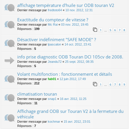
affichage température d'huile sur ODB touran V2
Dernier message par
fredtoto64
«
10 nov. 2012, 12:31
Exactitude du compteur de vitesse ?
Dernier message par
Mc Rai
«
03 nov. 2012, 19:45
Réponses :
199
1
5
6
7
8
…
Désactiver indéfiniment "SAFE MODE" ?
Dernier message par
lpascalon
«
14 oct. 2012, 23:41
Réponses :
5
info prise diagnostic ODB Touran DCI 105cv de 2008.
Dernier message par
Jeandu72
«
25 sept. 2012, 08:35
Réponses :
5
Volant multifonction : fonctionnement et détails
Dernier message par
fab01
«
12 juin 2012, 17:49
Réponses :
212
1
6
7
8
9
…
climatisation touran
Dernier message par
snap1
«
16 avr. 2012, 11:25
Réponses :
11
Affichage grand ODB sur Touran V2 à la fermeture du
véhicule
Dernier message par
kochmar
«
15 avr. 2012, 23:01
Réponses :
7