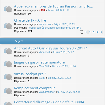
Appel aux membres de Touran Passion. :mdrfqz:
Dernier message par
jef10
«
17 oct. 2006, 21:16
Réponses :
10
Charte de TP - A lire
Dernier message par
supercook
«
14 juil. 2025, 21:25
Posté dans
Accueil et présentations des membres de TP :)
Réponses :
121
1
2
3
4
5
Sujets
Android Auto / Car Play sur Touran 3 - 2017?
Dernier message par
Vonceneil
«
03 juin 2026, 22:07
Réponses :
2
Jauges de gasoil et temperature
Dernier message par
Manu972
«
07 mars 2026, 19:14
Virtual cockpit pro ?
Dernier message par
Sly83
«
03 janv. 2026, 19:22
Réponses :
8
Remplacement compteur
Dernier message par
yakadmander
«
09 nov. 2025, 09:30
Réponses :
4
Contacteur d'allumage - Code défaut 00884