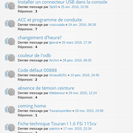
Installer un connecteur USB dans la console
Dernier message par
Sly83
«
25 avr. 2016, 22:56
Réponses :
3
ACC et programme de conduite
Dernier message par
coucoulala
«
24 avr. 2016, 08:28
Réponses :
7
changement d'heure?
Dernier message par
jipeval
«
25 mars 2016, 17:34
Réponses :
4
couleur de l'odb
Dernier message par
Archro
«
28 janv. 2016, 08:35
Code défaut 00888
Dernier message par
Arnaud6251
«
10 janv. 2016, 19:45
Réponses :
2
absence de témoin ceinture
Dernier message par
thitidamour
«
29 nov. 2015, 12:24
Réponses :
4
coming home
Dernier message par
Touransportline
«
20 nov. 2015, 23:58
Réponses :
1
Fiche technique Touran I 1.6 FSi 115cv
Dernier message par
patrizio
«
17 nov. 2015, 22:24
Réponses :
2