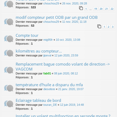
Dernier message par
chouchou29
«
26 nov. 2020, 09:28
Réponses :
533
1
19
20
21
22
…
modif compteur petit ODB par un grand ODB
Dernier message par
chouchou29
«
11 nov. 2020, 11:18
Réponses :
53
1
2
3
Compte tour
Dernier message par
mig95fr
«
10 oct. 2020, 13:08
Réponses :
1
kilométres au compteur...
Dernier message par
jipeval
«
12 juin 2020, 23:59
Remplacement bague comodo volant de direction ->
VAGCOM
Dernier message par
fab01
«
08 juin 2020, 08:12
Réponses :
1
température d'huile a disparu du mfa
Dernier message par
dieseliste
«
21 janv. 2020, 19:07
Réponses :
1
Eclairage tableau de bord
Dernier message par
touran_DE
«
12 juin 2019, 14:48
Réponses :
1
Installer un volant multifonction en seconde monte ?