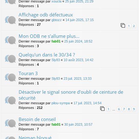
Dernier message par
xoucla
«
25 juin 2025, 21:29
Réponses :
1
Affichage odb défectueux
Dernier message par
gbtozz
«
14 juin 2025, 17:15
Réponses :
27
1
2
Mon ODB ne s’allume plus...
Dernier message par
fab01
«
25 juin 2024, 18:52
Réponses :
3
Quelqu'un dans le 30/34 ?
Dernier message par
Sly83
«
10 août 2023, 14:42
Réponses :
4
Touran 3
Dernier message par
Sly83
«
23 juil. 2023, 13:33
Réponses :
1
Désactiver le signal sonore d'oubli de ceinture de
sécurité
Dernier message par
pilou-sympa
«
17 juil. 2023, 14:54
Réponses :
212
1
6
7
8
9
…
Besoin de conseil
Dernier message par
fab01
«
30 juin 2023, 10:57
Réponses :
7
Neiman bloqué