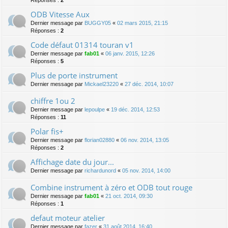
ODB Vitesse Aux
Dernier message par
BUGGY05
«
02 mars 2015, 21:15
Réponses :
2
Code défaut 01314 touran v1
Dernier message par
fab01
«
06 janv. 2015, 12:26
Réponses :
5
Plus de porte instrument
Dernier message par
Mickael23220
«
27 déc. 2014, 10:07
chiffre 1ou 2
Dernier message par
lepoulpe
«
19 déc. 2014, 12:53
Réponses :
11
Polar fis+
Dernier message par
florian02880
«
06 nov. 2014, 13:05
Réponses :
2
Affichage date du jour...
Dernier message par
richardunord
«
05 nov. 2014, 14:00
Combine instrument à zéro et ODB tout rouge
Dernier message par
fab01
«
21 oct. 2014, 09:30
Réponses :
1
defaut moteur atelier
Dernier message par
fazer
«
31 août 2014, 16:40