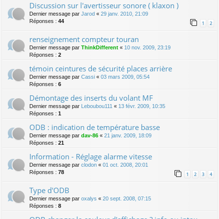
Discussion sur l'avertisseur sonore ( klaxon )
Dernier message par
Jarod
«
29 janv. 2010, 21:09
Réponses :
44
1
2
renseignement compteur touran
Dernier message par
ThinkDifferent
«
10 nov. 2009, 23:19
Réponses :
2
témoin ceintures de sécurité places arrière
Dernier message par
Cassi
«
03 mars 2009, 05:54
Réponses :
6
Démontage des inserts du volant MF
Dernier message par
Leboubou111
«
13 févr. 2009, 10:35
Réponses :
1
ODB : indication de température basse
Dernier message par
dav-86
«
21 janv. 2009, 18:09
Réponses :
21
Information - Réglage alarme vitesse
Dernier message par
clodon
«
01 oct. 2008, 20:01
Réponses :
78
1
2
3
4
Type d'ODB
Dernier message par
oxalys
«
20 sept. 2008, 07:15
Réponses :
8