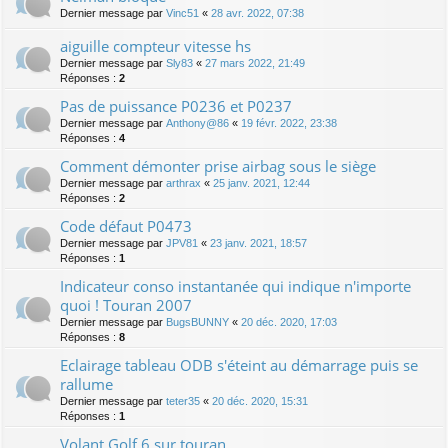
Dernier message par
Vinc51
«
28 avr. 2022, 07:38
aiguille compteur vitesse hs
Dernier message par
Sly83
«
27 mars 2022, 21:49
Réponses :
2
Pas de puissance P0236 et P0237
Dernier message par
Anthony@86
«
19 févr. 2022, 23:38
Réponses :
4
Comment démonter prise airbag sous le siège
Dernier message par
arthrax
«
25 janv. 2021, 12:44
Réponses :
2
Code défaut P0473
Dernier message par
JPV81
«
23 janv. 2021, 18:57
Réponses :
1
Indicateur conso instantanée qui indique n'importe
quoi ! Touran 2007
Dernier message par
BugsBUNNY
«
20 déc. 2020, 17:03
Réponses :
8
Eclairage tableau ODB s'éteint au démarrage puis se
rallume
Dernier message par
teter35
«
20 déc. 2020, 15:31
Réponses :
1
Volant Golf 6 sur touran