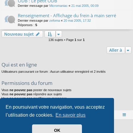
ODB : Le petit ODB
Dernier message par
Micromaniac
«
21 mai 2005, 00:09
Renseignement - Affichage du frein à main serré
Dernier message par
zefoma
«
20 mai 2005, 17:32
Réponses :
5
Nouveau sujet
136 sujets • Page
1
sur
1
Aller à
Qui est en ligne
Utilisateurs parcourant ce forum : Aucun utilisateur enregistré et 2 invités
Permissions du forum
Vous
ne pouvez pas
poster de nouveaux sujets
Vous
ne pouvez pas
répondre aux sujets
Vous
ne pouvez pas
modifier vos messages
Vous
ne pouvez pas
supprimer vos messages
En poursuivant votre navigation, vous acceptez
Vous
ne pouvez pas
joindre des fichiers
l’utilisation de cookies.
En savoir plus
Accueil
Index du forum
Développé par
phpBB
® Forum Software © phpBB Limited
OK
Style par
Arty
- phpBB 3.3 par MrGaby