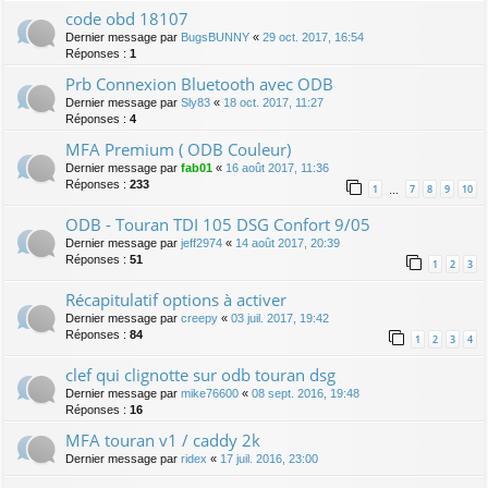
code obd 18107
Dernier message par
BugsBUNNY
«
29 oct. 2017, 16:54
Réponses :
1
Prb Connexion Bluetooth avec ODB
Dernier message par
Sly83
«
18 oct. 2017, 11:27
Réponses :
4
MFA Premium ( ODB Couleur)
Dernier message par
fab01
«
16 août 2017, 11:36
Réponses :
233
1
7
8
9
10
…
ODB - Touran TDI 105 DSG Confort 9/05
Dernier message par
jeff2974
«
14 août 2017, 20:39
Réponses :
51
1
2
3
Récapitulatif options à activer
Dernier message par
creepy
«
03 juil. 2017, 19:42
Réponses :
84
1
2
3
4
clef qui clignotte sur odb touran dsg
Dernier message par
mike76600
«
08 sept. 2016, 19:48
Réponses :
16
MFA touran v1 / caddy 2k
Dernier message par
ridex
«
17 juil. 2016, 23:00