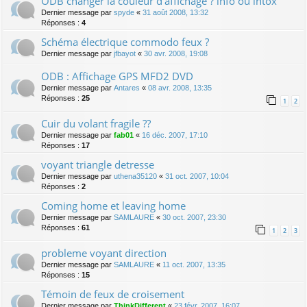
ODB changer la couleur d'affichage ? info ou intox
Dernier message par
spyde
«
31 août 2008, 13:32
Réponses :
4
Schéma électrique commodo feux ?
Dernier message par
jfbayot
«
30 avr. 2008, 19:08
ODB : Affichage GPS MFD2 DVD
Dernier message par
Antares
«
08 avr. 2008, 13:35
Réponses :
25
1
2
Cuir du volant fragile ??
Dernier message par
fab01
«
16 déc. 2007, 17:10
Réponses :
17
voyant triangle detresse
Dernier message par
uthena35120
«
31 oct. 2007, 10:04
Réponses :
2
Coming home et leaving home
Dernier message par
SAMLAURE
«
30 oct. 2007, 23:30
Réponses :
61
1
2
3
probleme voyant direction
Dernier message par
SAMLAURE
«
11 oct. 2007, 13:35
Réponses :
15
Témoin de feux de croisement
Dernier message par
ThinkDifferent
«
23 févr. 2007, 16:07