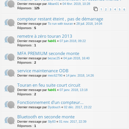
Dernier message par
Alban01
«
04 févr. 2019, 10:28
Réponses :
125
1
2
3
4
5
6
compteur restant éteint , pas de démarrage
Dernier message par
To run with touran
«
28 juil. 2018, 14:04
Réponses :
5
remetre à zéro touran 2013
Dernier message par
fab01
«
07 juin 2018, 09:22
Réponses :
1
MFA PREMIUM seconde monte
Dernier message par
bezac25
«
04 juin 2018, 16:40
Réponses :
2
service maintenance ODB
Dernier message par
mec62790
«
14 janv. 2018, 14:26
Touran en feu suite court circuit
Dernier message par
fab01
«
07 janv. 2018, 13:18
Réponses :
2
Fonctionnement d'un compteur...
Dernier message par
Dydouch
«
02 déc. 2017, 23:22
Bluetooth en seconde monte
Dernier message par
Sly83
«
01 nov. 2017, 22:39
Réponses :
1