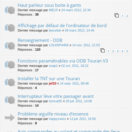
Haut parleur sous boite à gants
Dernier message par
MELR
«
24 mars 2012, 22:34
Réponses :
38
1
2
Affichage par défaut de l'ordinateur de bord
Dernier message par
lancelolo
«
09 mars 2012, 14:46
Renseignement - ODB
Dernier message par
LOUISPI4456
«
14 nov. 2011, 21:03
Réponses :
120
1
2
3
4
5
Fonctions paramétrables via ODB Touran V3
Dernier message par
snap1
«
02 oct. 2011, 18:22
Réponses :
17
Installer la TNT sur une Touran
Dernier message par
jef10
«
14 sept. 2011, 08:48
Réponses :
4
Interrupteur lève vitre passager avant
Dernier message par
tomcat92
«
28 juil. 2011, 14:08
Réponses :
14
Problème aiguille niveau d'essence
Dernier message par
happyswiss
«
13 juil. 2011, 16:56
Réponses :
8
Avis commandes au volant et commande des feux