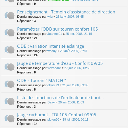
Réponses :
9
Renseignement - Temoin d'assistance de direction
Dernier message par
wlig
«
23 janv. 2007, 08:45
Réponses :
3
Paramétrer l'ODB sur touran confort 105
Dernier message par
Jeannot91
«
25 oct. 2006, 21:15
Réponses :
21
ODB : variation intensité éclairage
Dernier message par
woody
«
29 août 2006, 22:41
Réponses :
24
Jauge de température d'eau - Confort 09/05
Dernier message par
filexandre
«
27 juin 2006, 13:53
Réponses :
8
ODB - Touran " MATCH "
Dernier message par
olivier73
«
21 juin 2006, 09:09
Réponses :
8
Liste des fonctions de l'ordinateur de bord...
Dernier message par
Davy
«
20 juin 2006, 11:09
Réponses :
3
Jauge carburant - TDI 105 Confort 09/05
Dernier message par
pluton50
«
19 juin 2006, 08:11
Réponses :
14