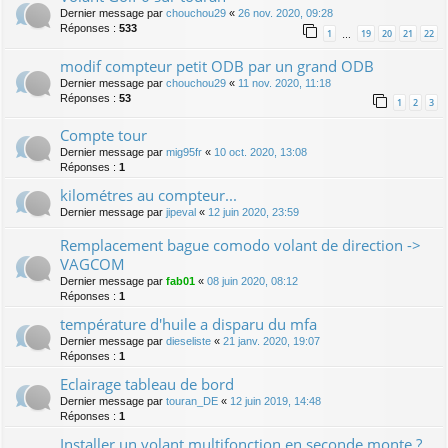
Dernier message par
chouchou29
«
26 nov. 2020, 09:28
Réponses :
533
1
19
20
21
22
…
modif compteur petit ODB par un grand ODB
Dernier message par
chouchou29
«
11 nov. 2020, 11:18
Réponses :
53
1
2
3
Compte tour
Dernier message par
mig95fr
«
10 oct. 2020, 13:08
Réponses :
1
kilométres au compteur...
Dernier message par
jipeval
«
12 juin 2020, 23:59
Remplacement bague comodo volant de direction ->
VAGCOM
Dernier message par
fab01
«
08 juin 2020, 08:12
Réponses :
1
température d'huile a disparu du mfa
Dernier message par
dieseliste
«
21 janv. 2020, 19:07
Réponses :
1
Eclairage tableau de bord
Dernier message par
touran_DE
«
12 juin 2019, 14:48
Réponses :
1
Installer un volant multifonction en seconde monte ?