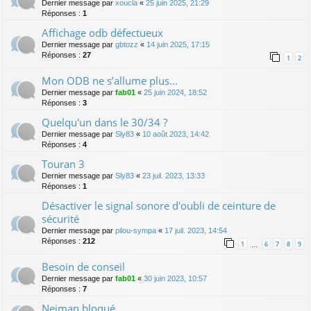
Dernier message par
xoucla
«
25 juin 2025, 21:29
Réponses :
1
Affichage odb défectueux
Dernier message par
gbtozz
«
14 juin 2025, 17:15
Réponses :
27
1
2
Mon ODB ne s’allume plus...
Dernier message par
fab01
«
25 juin 2024, 18:52
Réponses :
3
Quelqu'un dans le 30/34 ?
Dernier message par
Sly83
«
10 août 2023, 14:42
Réponses :
4
Touran 3
Dernier message par
Sly83
«
23 juil. 2023, 13:33
Réponses :
1
Désactiver le signal sonore d'oubli de ceinture de
sécurité
Dernier message par
pilou-sympa
«
17 juil. 2023, 14:54
Réponses :
212
1
6
7
8
9
…
Besoin de conseil
Dernier message par
fab01
«
30 juin 2023, 10:57
Réponses :
7
Neiman bloqué