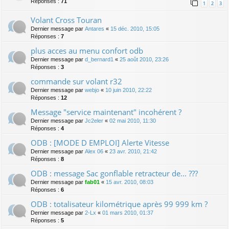
Réponses :
71
1
2
3
Volant Cross Touran
Dernier message par
Antares
«
15 déc. 2010, 15:05
Réponses :
7
plus acces au menu confort odb
Dernier message par
d_bernard1
«
25 août 2010, 23:26
Réponses :
3
commande sur volant r32
Dernier message par
webjo
«
10 juin 2010, 22:22
Réponses :
12
Message "service maintenant" incohérent ?
Dernier message par
Jc2eler
«
02 mai 2010, 11:30
Réponses :
4
ODB : [MODE D EMPLOI] Alerte Vitesse
Dernier message par
Alex 06
«
23 avr. 2010, 21:42
Réponses :
8
ODB : message Sac gonflable retracteur de... ???
Dernier message par
fab01
«
15 avr. 2010, 08:03
Réponses :
6
ODB : totalisateur kilométrique après 99 999 km ?
Dernier message par
2-Lx
«
01 mars 2010, 01:37
Réponses :
5