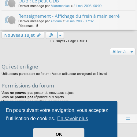
ODB : Le petit ODB
Dernier message par
Micromaniac
«
21 mai 2005, 00:09
Renseignement - Affichage du frein à main serré
Dernier message par
zefoma
«
20 mai 2005, 17:32
Réponses :
5
Nouveau sujet
136 sujets • Page
1
sur
1
Aller à
Qui est en ligne
Utilisateurs parcourant ce forum : Aucun utilisateur enregistré et 1 invité
Permissions du forum
Vous
ne pouvez pas
poster de nouveaux sujets
Vous
ne pouvez pas
répondre aux sujets
Vous
ne pouvez pas
modifier vos messages
Vous
ne pouvez pas
supprimer vos messages
En poursuivant votre navigation, vous acceptez
Vous
ne pouvez pas
joindre des fichiers
l’utilisation de cookies.
En savoir plus
Accueil
Index du forum
Développé par
phpBB
® Forum Software © phpBB Limited
OK
Style par
Arty
- phpBB 3.3 par MrGaby