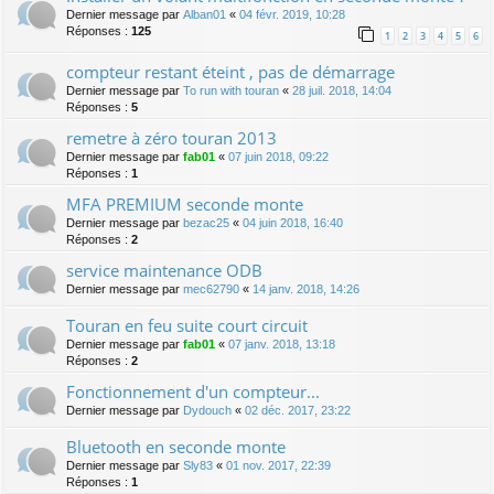
Dernier message par
Alban01
«
04 févr. 2019, 10:28
Réponses :
125
1
2
3
4
5
6
compteur restant éteint , pas de démarrage
Dernier message par
To run with touran
«
28 juil. 2018, 14:04
Réponses :
5
remetre à zéro touran 2013
Dernier message par
fab01
«
07 juin 2018, 09:22
Réponses :
1
MFA PREMIUM seconde monte
Dernier message par
bezac25
«
04 juin 2018, 16:40
Réponses :
2
service maintenance ODB
Dernier message par
mec62790
«
14 janv. 2018, 14:26
Touran en feu suite court circuit
Dernier message par
fab01
«
07 janv. 2018, 13:18
Réponses :
2
Fonctionnement d'un compteur...
Dernier message par
Dydouch
«
02 déc. 2017, 23:22
Bluetooth en seconde monte
Dernier message par
Sly83
«
01 nov. 2017, 22:39
Réponses :
1