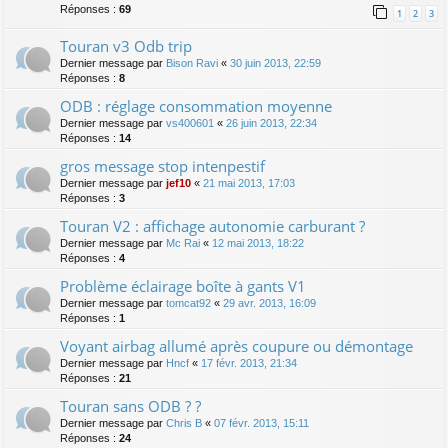
Réponses :
69
1
2
3
Touran v3 Odb trip
Dernier message par
Bison Ravi
«
30 juin 2013, 22:59
Réponses :
8
ODB : réglage consommation moyenne
Dernier message par
vs400601
«
26 juin 2013, 22:34
Réponses :
14
gros message stop intenpestif
Dernier message par
jef10
«
21 mai 2013, 17:03
Réponses :
3
Touran V2 : affichage autonomie carburant ?
Dernier message par
Mc Rai
«
12 mai 2013, 18:22
Réponses :
4
Problème éclairage boîte à gants V1
Dernier message par
tomcat92
«
29 avr. 2013, 16:09
Réponses :
1
Voyant airbag allumé après coupure ou démontage
Dernier message par
Hncf
«
17 févr. 2013, 21:34
Réponses :
21
Touran sans ODB ? ?
Dernier message par
Chris B
«
07 févr. 2013, 15:11
Réponses :
24