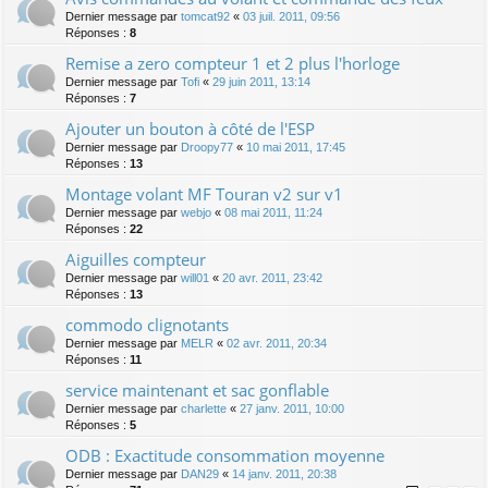
Dernier message par
tomcat92
«
03 juil. 2011, 09:56
Réponses :
8
Remise a zero compteur 1 et 2 plus l'horloge
Dernier message par
Tofi
«
29 juin 2011, 13:14
Réponses :
7
Ajouter un bouton à côté de l'ESP
Dernier message par
Droopy77
«
10 mai 2011, 17:45
Réponses :
13
Montage volant MF Touran v2 sur v1
Dernier message par
webjo
«
08 mai 2011, 11:24
Réponses :
22
Aiguilles compteur
Dernier message par
will01
«
20 avr. 2011, 23:42
Réponses :
13
commodo clignotants
Dernier message par
MELR
«
02 avr. 2011, 20:34
Réponses :
11
service maintenant et sac gonflable
Dernier message par
charlette
«
27 janv. 2011, 10:00
Réponses :
5
ODB : Exactitude consommation moyenne
Dernier message par
DAN29
«
14 janv. 2011, 20:38