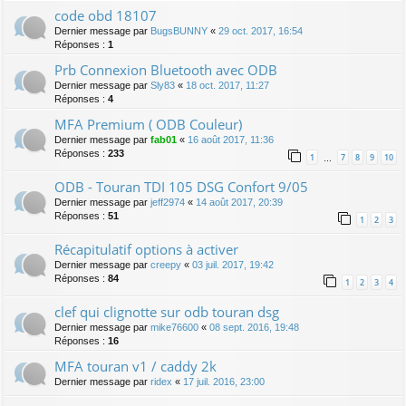
code obd 18107
Dernier message par
BugsBUNNY
«
29 oct. 2017, 16:54
Réponses :
1
Prb Connexion Bluetooth avec ODB
Dernier message par
Sly83
«
18 oct. 2017, 11:27
Réponses :
4
MFA Premium ( ODB Couleur)
Dernier message par
fab01
«
16 août 2017, 11:36
Réponses :
233
1
7
8
9
10
…
ODB - Touran TDI 105 DSG Confort 9/05
Dernier message par
jeff2974
«
14 août 2017, 20:39
Réponses :
51
1
2
3
Récapitulatif options à activer
Dernier message par
creepy
«
03 juil. 2017, 19:42
Réponses :
84
1
2
3
4
clef qui clignotte sur odb touran dsg
Dernier message par
mike76600
«
08 sept. 2016, 19:48
Réponses :
16
MFA touran v1 / caddy 2k
Dernier message par
ridex
«
17 juil. 2016, 23:00