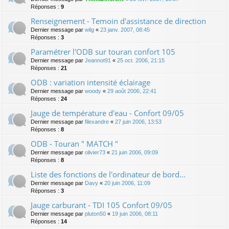
Réponses :
9
Renseignement - Temoin d'assistance de direction
Dernier message par
wlig
«
23 janv. 2007, 08:45
Réponses :
3
Paramétrer l'ODB sur touran confort 105
Dernier message par
Jeannot91
«
25 oct. 2006, 21:15
Réponses :
21
ODB : variation intensité éclairage
Dernier message par
woody
«
29 août 2006, 22:41
Réponses :
24
Jauge de température d'eau - Confort 09/05
Dernier message par
filexandre
«
27 juin 2006, 13:53
Réponses :
8
ODB - Touran " MATCH "
Dernier message par
olivier73
«
21 juin 2006, 09:09
Réponses :
8
Liste des fonctions de l'ordinateur de bord...
Dernier message par
Davy
«
20 juin 2006, 11:09
Réponses :
3
Jauge carburant - TDI 105 Confort 09/05
Dernier message par
pluton50
«
19 juin 2006, 08:11
Réponses :
14