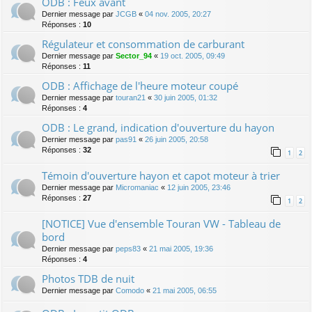
ODB : Feux avant
Dernier message par
JCGB
«
04 nov. 2005, 20:27
Réponses :
10
Régulateur et consommation de carburant
Dernier message par
Sector_94
«
19 oct. 2005, 09:49
Réponses :
11
ODB : Affichage de l'heure moteur coupé
Dernier message par
touran21
«
30 juin 2005, 01:32
Réponses :
4
ODB : Le grand, indication d'ouverture du hayon
Dernier message par
pas91
«
26 juin 2005, 20:58
Réponses :
32
1
2
Témoin d'ouverture hayon et capot moteur à trier
Dernier message par
Micromaniac
«
12 juin 2005, 23:46
Réponses :
27
1
2
[NOTICE] Vue d'ensemble Touran VW - Tableau de
bord
Dernier message par
peps83
«
21 mai 2005, 19:36
Réponses :
4
Photos TDB de nuit
Dernier message par
Comodo
«
21 mai 2005, 06:55