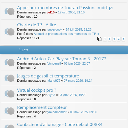
Appel aux membres de Touran Passion. :mdrfqz:
Dernier message par
jef10
«
17 oct. 2006, 21:16
Réponses :
10
Charte de TP - A lire
Dernier message par
supercook
«
14 juil. 2025, 21:25
Posté dans
Accueil et présentations des membres de TP :)
Réponses :
121
1
2
3
4
5
Sujets
Android Auto / Car Play sur Touran 3 - 2017?
Dernier message par
Vonceneil
«
03 juin 2026, 22:07
Réponses :
2
Jauges de gasoil et temperature
Dernier message par
Manu972
«
07 mars 2026, 19:14
Virtual cockpit pro ?
Dernier message par
Sly83
«
03 janv. 2026, 19:22
Réponses :
8
Remplacement compteur
Dernier message par
yakadmander
«
09 nov. 2025, 09:30
Réponses :
4
Contacteur d'allumage - Code défaut 00884