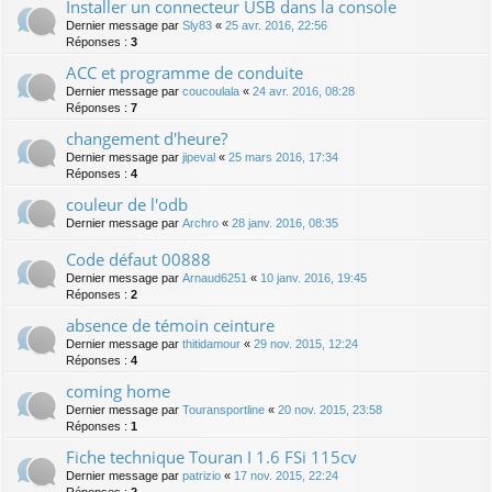
Installer un connecteur USB dans la console
Dernier message par
Sly83
«
25 avr. 2016, 22:56
Réponses :
3
ACC et programme de conduite
Dernier message par
coucoulala
«
24 avr. 2016, 08:28
Réponses :
7
changement d'heure?
Dernier message par
jipeval
«
25 mars 2016, 17:34
Réponses :
4
couleur de l'odb
Dernier message par
Archro
«
28 janv. 2016, 08:35
Code défaut 00888
Dernier message par
Arnaud6251
«
10 janv. 2016, 19:45
Réponses :
2
absence de témoin ceinture
Dernier message par
thitidamour
«
29 nov. 2015, 12:24
Réponses :
4
coming home
Dernier message par
Touransportline
«
20 nov. 2015, 23:58
Réponses :
1
Fiche technique Touran I 1.6 FSi 115cv
Dernier message par
patrizio
«
17 nov. 2015, 22:24
Réponses :
2