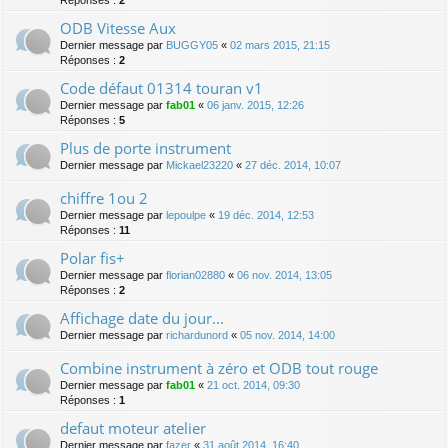
ODB Vitesse Aux
Dernier message par
BUGGY05
«
02 mars 2015, 21:15
Réponses :
2
Code défaut 01314 touran v1
Dernier message par
fab01
«
06 janv. 2015, 12:26
Réponses :
5
Plus de porte instrument
Dernier message par
Mickael23220
«
27 déc. 2014, 10:07
chiffre 1ou 2
Dernier message par
lepoulpe
«
19 déc. 2014, 12:53
Réponses :
11
Polar fis+
Dernier message par
florian02880
«
06 nov. 2014, 13:05
Réponses :
2
Affichage date du jour...
Dernier message par
richardunord
«
05 nov. 2014, 14:00
Combine instrument à zéro et ODB tout rouge
Dernier message par
fab01
«
21 oct. 2014, 09:30
Réponses :
1
defaut moteur atelier
Dernier message par
fazer
«
31 août 2014, 16:40