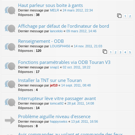
Haut parleur sous boite à gants
Dernier message par
MELR
«
24 mars 2012, 22:34
Réponses :
38
1
2
Affichage par défaut de l'ordinateur de bord
Dernier message par
lancelolo
«
09 mars 2012, 14:46
Renseignement - ODB
Dernier message par
LOUISPI4456
«
14 nov. 2011, 21:03
Réponses :
120
1
2
3
4
5
Fonctions paramétrables via ODB Touran V3
Dernier message par
snap1
«
02 oct. 2011, 18:22
Réponses :
17
Installer la TNT sur une Touran
Dernier message par
jef10
«
14 sept. 2011, 08:48
Réponses :
4
Interrupteur lève vitre passager avant
Dernier message par
tomcat92
«
28 juil. 2011, 14:08
Réponses :
14
Problème aiguille niveau d'essence
Dernier message par
happyswiss
«
13 juil. 2011, 16:56
Réponses :
8
Avis commandes au volant et commande des feux