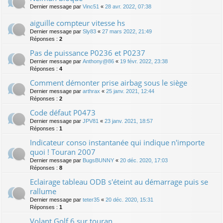
Dernier message par
Vinc51
«
28 avr. 2022, 07:38
aiguille compteur vitesse hs
Dernier message par
Sly83
«
27 mars 2022, 21:49
Réponses :
2
Pas de puissance P0236 et P0237
Dernier message par
Anthony@86
«
19 févr. 2022, 23:38
Réponses :
4
Comment démonter prise airbag sous le siège
Dernier message par
arthrax
«
25 janv. 2021, 12:44
Réponses :
2
Code défaut P0473
Dernier message par
JPV81
«
23 janv. 2021, 18:57
Réponses :
1
Indicateur conso instantanée qui indique n'importe
quoi ! Touran 2007
Dernier message par
BugsBUNNY
«
20 déc. 2020, 17:03
Réponses :
8
Eclairage tableau ODB s'éteint au démarrage puis se
rallume
Dernier message par
teter35
«
20 déc. 2020, 15:31
Réponses :
1
Volant Golf 6 sur touran