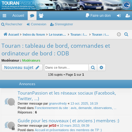
TouranPassion
Accueil
Faire un don
Le forum des propriétaires ou futurs acquéreurs du Volkswagen Touran
cc
Rechercher
or
Connexion
e
S’enregistrer
on
’e
ès
u
m
ne
nr
R
Accueil
Index du forum
Le touran dans ses versions I (V1 V2 V3) et II ...
Touran : les équipements électriques et électroniques
Touran : tableau de bord, commandes et ordinateur de bord : ODB
e
ra
m
br
xi
eg
Touran : tableau de bord, commandes et
c
pi
s
es
on
ist
ordinateur de bord : ODB
h
de
re
e
Modérateur :
Modérateurs
Rechercher
Recherche av
Nouveau sujet
r
r
c
136 sujets • Page
1
sur
1
h
Annonces
e
TouranPassion et les réseaux sociaux (Facebook,
r
Twitter, ...)
Dernier message par
gnanvofredy
«
13 oct. 2025, 16:19
Posté dans
Fonctionnement du site : avis, demande, observations, ...
Réponses :
6
Guide pour les nouveaux ( et anciens ) membres :)
Dernier message par
jef10
«
10 mars 2013, 09:39
Posté dans
Accueil et présentations des membres de TP :)