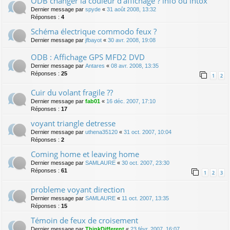
ODB changer la couleur d'affichage ? info ou intox
Dernier message par
spyde
«
31 août 2008, 13:32
Réponses :
4
Schéma électrique commodo feux ?
Dernier message par
jfbayot
«
30 avr. 2008, 19:08
ODB : Affichage GPS MFD2 DVD
Dernier message par
Antares
«
08 avr. 2008, 13:35
Réponses :
25
1
2
Cuir du volant fragile ??
Dernier message par
fab01
«
16 déc. 2007, 17:10
Réponses :
17
voyant triangle detresse
Dernier message par
uthena35120
«
31 oct. 2007, 10:04
Réponses :
2
Coming home et leaving home
Dernier message par
SAMLAURE
«
30 oct. 2007, 23:30
Réponses :
61
1
2
3
probleme voyant direction
Dernier message par
SAMLAURE
«
11 oct. 2007, 13:35
Réponses :
15
Témoin de feux de croisement
Dernier message par
ThinkDifferent
«
23 févr. 2007, 16:07