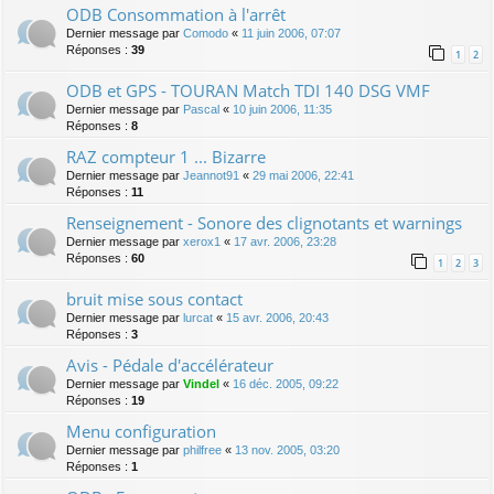
ODB Consommation à l'arrêt
Dernier message par
Comodo
«
11 juin 2006, 07:07
Réponses :
39
1
2
ODB et GPS - TOURAN Match TDI 140 DSG VMF
Dernier message par
Pascal
«
10 juin 2006, 11:35
Réponses :
8
RAZ compteur 1 ... Bizarre
Dernier message par
Jeannot91
«
29 mai 2006, 22:41
Réponses :
11
Renseignement - Sonore des clignotants et warnings
Dernier message par
xerox1
«
17 avr. 2006, 23:28
Réponses :
60
1
2
3
bruit mise sous contact
Dernier message par
lurcat
«
15 avr. 2006, 20:43
Réponses :
3
Avis - Pédale d'accélérateur
Dernier message par
Vindel
«
16 déc. 2005, 09:22
Réponses :
19
Menu configuration
Dernier message par
philfree
«
13 nov. 2005, 03:20
Réponses :
1