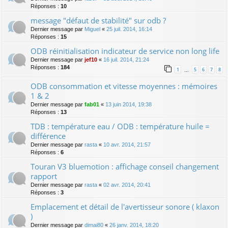
Réponses :
10
message "défaut de stabilité" sur odb ?
Dernier message par
Miguel
«
25 juil. 2014, 16:14
Réponses :
15
ODB réinitialisation indicateur de service non long life
Dernier message par
jef10
«
16 juil. 2014, 21:24
Réponses :
184
1
5
6
7
8
…
ODB consommation et vitesse moyennes : mémoires
1 & 2
Dernier message par
fab01
«
13 juin 2014, 19:38
Réponses :
13
TDB : température eau / ODB : température huile =
différence
Dernier message par
rasta
«
10 avr. 2014, 21:57
Réponses :
6
Touran V3 bluemotion : affichage conseil changement
rapport
Dernier message par
rasta
«
02 avr. 2014, 20:41
Réponses :
3
Emplacement et détail de l'avertisseur sonore ( klaxon
)
Dernier message par
dimai80
«
26 janv. 2014, 18:20