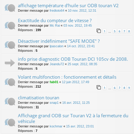
affichage température d'huile sur ODB touran V2
Dernier message par
fredtoto64
«
10 nov. 2012, 12:31
Exactitude du compteur de vitesse ?
Dernier message par
Mc Rai
«
03 nov. 2012, 19:45
Réponses :
199
1
5
6
7
8
…
Désactiver indéfiniment "SAFE MODE" ?
Dernier message par
lpascalon
«
14 oct. 2012, 23:41
Réponses :
5
info prise diagnostic ODB Touran DCI 105cv de 2008.
Dernier message par
Jeandu72
«
25 sept. 2012, 08:35
Réponses :
5
Volant multifonction : fonctionnement et détails
Dernier message par
fab01
«
12 juin 2012, 17:49
Réponses :
212
1
6
7
8
9
…
climatisation touran
Dernier message par
snap1
«
16 avr. 2012, 11:25
Réponses :
11
Affichage grand ODB sur Touran V2 à la fermeture du
véhicule
Dernier message par
kochmar
«
15 avr. 2012, 23:01
Réponses :
7