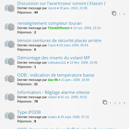
Discussion sur l'avertisseur sonore ( klaxon )
Dernier message par
Jarod
«
29 janv. 2010, 21:09
Réponses :
44
1
2
renseignement compteur touran
Dernier message par
ThinkDifferent
«
10 nov. 2009, 23:19
Réponses :
2
témoin ceintures de sécurité places arrière
Dernier message par
Cassi
«
03 mars 2009, 05:54
Réponses :
6
Démontage des inserts du volant MF
Dernier message par
Leboubou111
«
13 févr. 2009, 10:35
Réponses :
1
ODB : indication de température basse
Dernier message par
dav-86
«
21 janv. 2009, 18:09
Réponses :
21
Information - Réglage alarme vitesse
Dernier message par
clodon
«
01 oct. 2008, 20:01
Réponses :
78
1
2
3
4
Type d'ODB
Dernier message par
oxalys
«
20 sept. 2008, 07:15
Réponses :
8