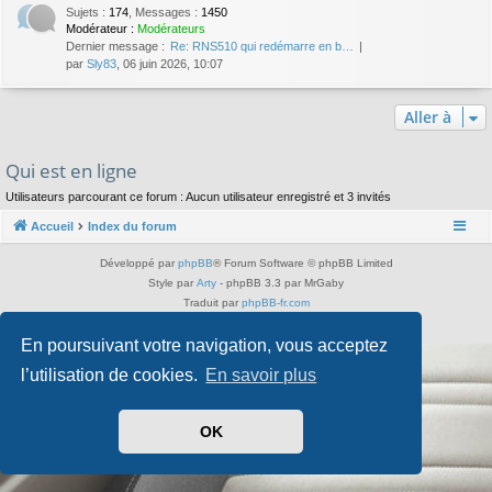
Sujets
:
174
,
Messages
:
1450
Modérateur :
Modérateurs
Dernier message :
Re: RNS510 qui redémarre en b…
par
Sly83
, 06 juin 2026, 10:07
Aller à
Qui est en ligne
Utilisateurs parcourant ce forum : Aucun utilisateur enregistré et 3 invités
Accueil
Index du forum
Développé par
phpBB
® Forum Software © phpBB Limited
Style par
Arty
- phpBB 3.3 par MrGaby
Traduit par
phpBB-fr.com
Confidentialité
|
Conditions
En poursuivant votre navigation, vous acceptez
l’utilisation de cookies.
En savoir plus
OK