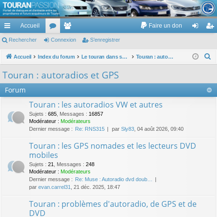
TouranPassion
Accueil
Faire un don
Le forum des propriétaires ou futurs acquéreurs du Volkswagen Touran
cc
Rechercher
or
Connexion
e
S’enregistrer
on
’e
ès
u
m
ne
nr
R
Accueil
Index du forum
Le touran dans ses versions I (V1 V2 V3) et II ...
Touran : autoradios et GPS
e
ra
m
br
xi
eg
Touran : autoradios et GPS
c
pi
s
es
on
ist
Forum
h
de
re
e
Touran : les autoradios VW et autres
r
r
Sujets
:
685
,
Messages
:
16857
c
Modérateur :
Modérateurs
Dernier message :
Re: RNS315
par
Sly83
, 04 août 2026, 09:40
h
e
Touran : les GPS nomades et les lecteurs DVD
r
mobiles
Sujets
:
21
,
Messages
:
248
Modérateur :
Modérateurs
Dernier message :
Re: Muse : Autoradio dvd doub…
par
evan.carrel31
, 21 déc. 2025, 18:47
Touran : problèmes d'autoradio, de GPS et de
DVD