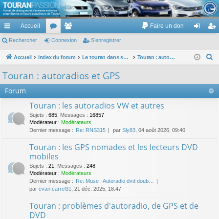
TouranPassion
Accueil
Faire un don
Le forum des propriétaires ou futurs acquéreurs du Volkswagen Touran
cc
Rechercher
or
Connexion
e
S’enregistrer
on
’e
ès
u
m
ne
nr
R
Accueil
Index du forum
Le touran dans ses versions I (V1 V2 V3) et II ...
Touran : autoradios et GPS
e
ra
m
br
xi
eg
Touran : autoradios et GPS
c
pi
s
es
on
ist
Forum
h
de
re
e
Touran : les autoradios VW et autres
r
r
Sujets
:
685
,
Messages
:
16857
c
Modérateur :
Modérateurs
Dernier message :
Re: RNS315
par
Sly83
, 04 août 2026, 09:40
h
e
Touran : les GPS nomades et les lecteurs DVD
r
mobiles
Sujets
:
21
,
Messages
:
248
Modérateur :
Modérateurs
Dernier message :
Re: Muse : Autoradio dvd doub…
par
evan.carrel31
, 21 déc. 2025, 18:47
Touran : problèmes d'autoradio, de GPS et de
DVD