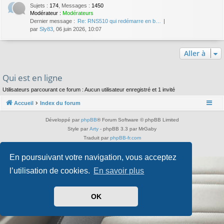
Sujets
:
174
,
Messages
:
1450
Modérateur :
Modérateurs
Dernier message :
Re: RNS510 qui redémarre en b…
par
Sly83
, 06 juin 2026, 10:07
Aller à
Qui est en ligne
Utilisateurs parcourant ce forum : Aucun utilisateur enregistré et 1 invité
Accueil
Index du forum
Développé par
phpBB
® Forum Software © phpBB Limited
Style par
Arty
- phpBB 3.3 par MrGaby
Traduit par
phpBB-fr.com
Confidentialité
|
Conditions
En poursuivant votre navigation, vous acceptez
l’utilisation de cookies.
En savoir plus
OK